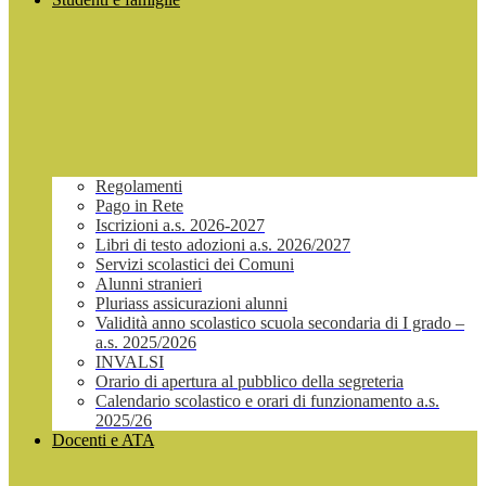
Regolamenti
Pago in Rete
Iscrizioni a.s. 2026-2027
Libri di testo adozioni a.s. 2026/2027
Servizi scolastici dei Comuni
Alunni stranieri
Pluriass assicurazioni alunni
Validità anno scolastico scuola secondaria di I grado –
a.s. 2025/2026
INVALSI
Orario di apertura al pubblico della segreteria
Calendario scolastico e orari di funzionamento a.s.
2025/26
Docenti e ATA