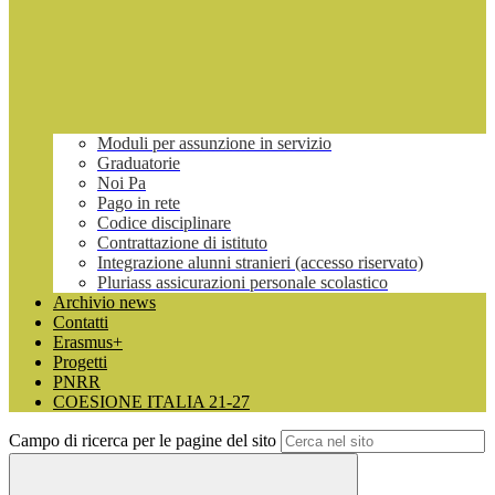
Moduli per assunzione in servizio
Graduatorie
Noi Pa
Pago in rete
Codice disciplinare
Contrattazione di istituto
Integrazione alunni stranieri (accesso riservato)
Pluriass assicurazioni personale scolastico
Archivio news
Contatti
Erasmus+
Progetti
PNRR
COESIONE ITALIA 21-27
Campo di ricerca per le pagine del sito