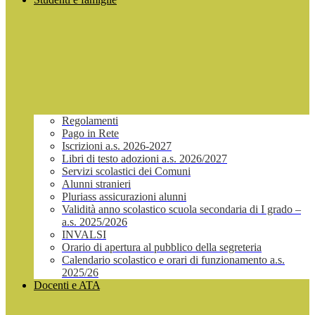
Regolamenti
Pago in Rete
Iscrizioni a.s. 2026-2027
Libri di testo adozioni a.s. 2026/2027
Servizi scolastici dei Comuni
Alunni stranieri
Pluriass assicurazioni alunni
Validità anno scolastico scuola secondaria di I grado –
a.s. 2025/2026
INVALSI
Orario di apertura al pubblico della segreteria
Calendario scolastico e orari di funzionamento a.s.
2025/26
Docenti e ATA