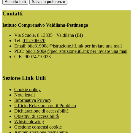
Accetta tutti
Salva le preferenze
Contatti
Istituto Comprensivo Valdilana-Pettinengo
Via Scuole, 8 13835 - Valdilana (BI)
Tel:
015-706070
Email:
biic81900e@istruzione.it
Link per inviare una mail
PEC:
biic81900e@pec.istruzione.it
Link per inviare una mail
C.F.: 90074210023
Sezione Link Utili
Cookie policy
Note legali
Informativa Privacy
Ufficio Relazioni con il Pubblico
Dichiarazione di accessibilità
Obiettivi di accessibilità
Whistleblowing
Gestione consensi cookie
Amministrazione trasparente