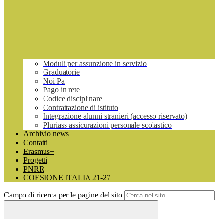
Moduli per assunzione in servizio
Graduatorie
Noi Pa
Pago in rete
Codice disciplinare
Contrattazione di istituto
Integrazione alunni stranieri (accesso riservato)
Pluriass assicurazioni personale scolastico
Archivio news
Contatti
Erasmus+
Progetti
PNRR
COESIONE ITALIA 21-27
Campo di ricerca per le pagine del sito