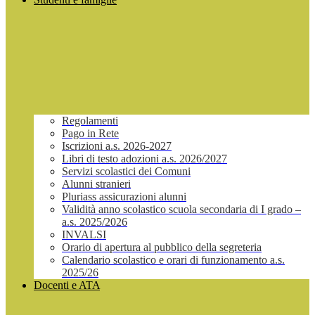
Regolamenti
Pago in Rete
Iscrizioni a.s. 2026-2027
Libri di testo adozioni a.s. 2026/2027
Servizi scolastici dei Comuni
Alunni stranieri
Pluriass assicurazioni alunni
Validità anno scolastico scuola secondaria di I grado –
a.s. 2025/2026
INVALSI
Orario di apertura al pubblico della segreteria
Calendario scolastico e orari di funzionamento a.s.
2025/26
Docenti e ATA