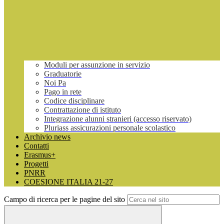
Moduli per assunzione in servizio
Graduatorie
Noi Pa
Pago in rete
Codice disciplinare
Contrattazione di istituto
Integrazione alunni stranieri (accesso riservato)
Pluriass assicurazioni personale scolastico
Archivio news
Contatti
Erasmus+
Progetti
PNRR
COESIONE ITALIA 21-27
Campo di ricerca per le pagine del sito