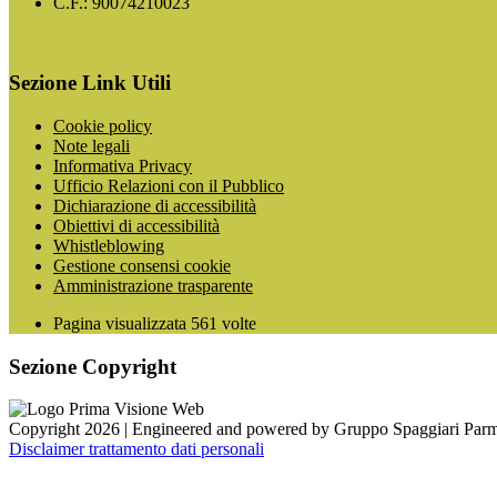
C.F.: 90074210023
Sezione Link Utili
Cookie policy
Note legali
Informativa Privacy
Ufficio Relazioni con il Pubblico
Dichiarazione di accessibilità
Obiettivi di accessibilità
Whistleblowing
Gestione consensi cookie
Amministrazione trasparente
Pagina visualizzata
561
volte
Sezione Copyright
Copyright 2026 | Engineered and powered by Gruppo Spaggiari Parm
Disclaimer trattamento dati personali