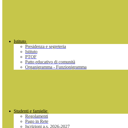
Istituto
Presidenza e segreteria
Istituto
PTOF
Patto educativo di comunità
Organigramma - Funzionigramma
Studenti e famiglie
Regolamenti
Pago in Rete
Iscrizioni a.s. 2026-2027