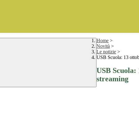
Home
>
Novità
>
Le notizie
>
USB Scuola: 13 ottob
USB Scuola: 
streaming