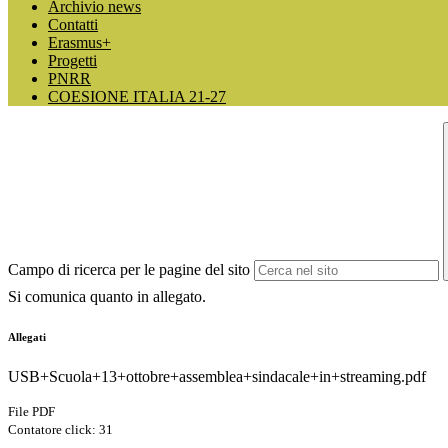
Archivio news
Contatti
Erasmus+
Progetti
PNRR
COESIONE ITALIA 21-27
Campo di ricerca per le pagine del sito
Si comunica quanto in allegato.
Allegati
USB+Scuola+13+ottobre+assemblea+sindacale+in+streaming.pdf
File PDF
Contatore click: 31