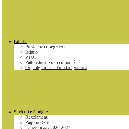
Istituto
Presidenza e segreteria
Istituto
PTOF
Patto educativo di comunità
Organigramma - Funzionigramma
Studenti e famiglie
Regolamenti
Pago in Rete
Iscrizioni a.s. 2026-2027