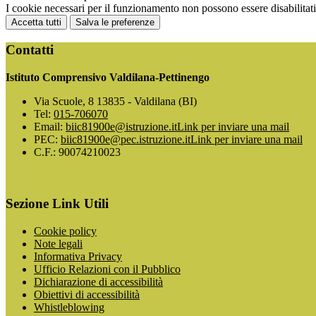
I cookie necessari per il funzionamento non possono essere disabilitati.
Accetta tutti
Salva le preferenze
Contatti
Istituto Comprensivo Valdilana-Pettinengo
Via Scuole, 8 13835 - Valdilana (BI)
Tel:
015-706070
Email:
biic81900e@istruzione.it
Link per inviare una mail
PEC:
biic81900e@pec.istruzione.it
Link per inviare una mail
C.F.: 90074210023
Sezione Link Utili
Cookie policy
Note legali
Informativa Privacy
Ufficio Relazioni con il Pubblico
Dichiarazione di accessibilità
Obiettivi di accessibilità
Whistleblowing