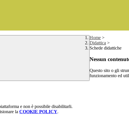
Home
>
Didattica
>
Schede didattiche
Nessun contenuto
Questo sito o gli stru
funzionamento ed utili 
attaforma e non è possibile disabilitarli.
isionare la
COOKIE POLICY
.