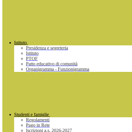
Istituto
Presidenza e segreteria
Istituto
PTOF
Patto educativo di comunità
Organigramma - Funzionigramma
Studenti e famiglie
Regolamenti
Pago in Rete
Iscrizioni a.s. 2026-2027