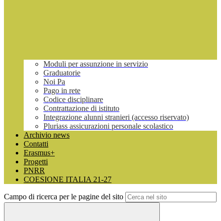
Moduli per assunzione in servizio
Graduatorie
Noi Pa
Pago in rete
Codice disciplinare
Contrattazione di istituto
Integrazione alunni stranieri (accesso riservato)
Pluriass assicurazioni personale scolastico
Archivio news
Contatti
Erasmus+
Progetti
PNRR
COESIONE ITALIA 21-27
Campo di ricerca per le pagine del sito