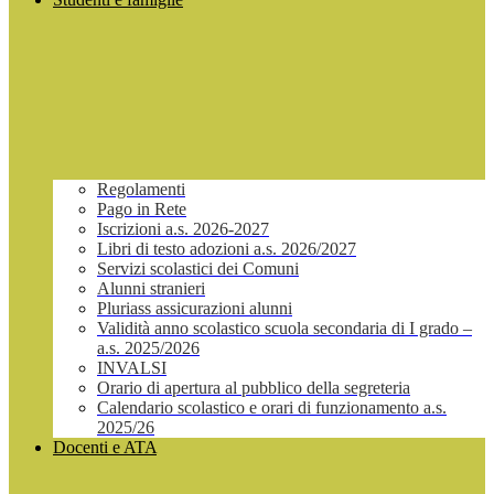
Regolamenti
Pago in Rete
Iscrizioni a.s. 2026-2027
Libri di testo adozioni a.s. 2026/2027
Servizi scolastici dei Comuni
Alunni stranieri
Pluriass assicurazioni alunni
Validità anno scolastico scuola secondaria di I grado –
a.s. 2025/2026
INVALSI
Orario di apertura al pubblico della segreteria
Calendario scolastico e orari di funzionamento a.s.
2025/26
Docenti e ATA