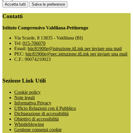
Accetta tutti
Salva le preferenze
Contatti
Istituto Comprensivo Valdilana-Pettinengo
Via Scuole, 8 13835 - Valdilana (BI)
Tel:
015-706070
Email:
biic81900e@istruzione.it
Link per inviare una mail
PEC:
biic81900e@pec.istruzione.it
Link per inviare una mail
C.F.: 90074210023
Sezione Link Utili
Cookie policy
Note legali
Informativa Privacy
Ufficio Relazioni con il Pubblico
Dichiarazione di accessibilità
Obiettivi di accessibilità
Whistleblowing
Gestione consensi cookie