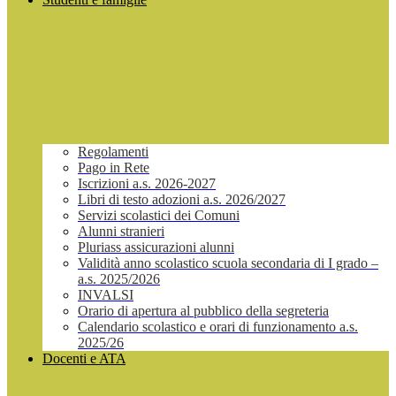
Regolamenti
Pago in Rete
Iscrizioni a.s. 2026-2027
Libri di testo adozioni a.s. 2026/2027
Servizi scolastici dei Comuni
Alunni stranieri
Pluriass assicurazioni alunni
Validità anno scolastico scuola secondaria di I grado –
a.s. 2025/2026
INVALSI
Orario di apertura al pubblico della segreteria
Calendario scolastico e orari di funzionamento a.s.
2025/26
Docenti e ATA