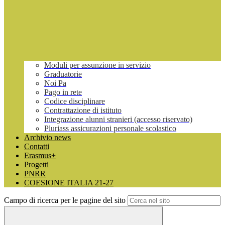
Moduli per assunzione in servizio
Graduatorie
Noi Pa
Pago in rete
Codice disciplinare
Contrattazione di istituto
Integrazione alunni stranieri (accesso riservato)
Pluriass assicurazioni personale scolastico
Archivio news
Contatti
Erasmus+
Progetti
PNRR
COESIONE ITALIA 21-27
Campo di ricerca per le pagine del sito