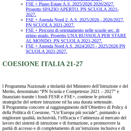
FSE + Piano Estate A.S. 2025/2026 2026/2027.
Progetto SPAZIO APERTO. PN SCUOLA 2021-
2027.
FSE + Agenda Nord 2. A.S. 2025/2026 - 2026/2027.
PN SCUOLA 2021-2027.
FSE + Percorsi di orientamento nelle scuole sec. di
primo grado. Progetto UNA BUSSOLA PER STARE
AL MONDO. PN SCUOLA 2021-2027.
FSE + Agenda Nord A.S. 2024/2025 - 2025/2026 PN
SCUOLA 2021-2027.
COESIONE ITALIA 21-27
l Programma Nazionale a titolarità del Ministero dell’Istruzione e del
Merito, denominato “PN Scuola e Competenze 2021 – 2027” e
finanziato tramite i fondi FESR e FSE+, contiene le priorità
strategiche del settore istruzione ed ha una durata settennale.
Il Programma concorre al raggiungimento dell’Obiettivo di Policy 4
della Politica di Coesione, “Un’Europa più sociale”, puntando a
migliorare qualità, inclusività, l’efficacia e l’attinenza al mercato del
lavoro dei sistemi di istruzione e di formazione, a promuovere la
parità di accesso e di completamento di un’istruzione inclusiva e di