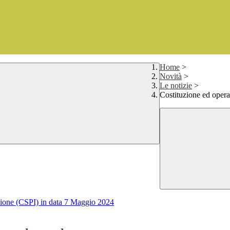
Home
>
Novità
>
Le notizie
>
Costituzione ed opera
uzione (CSPI) in data 7 Maggio 2024