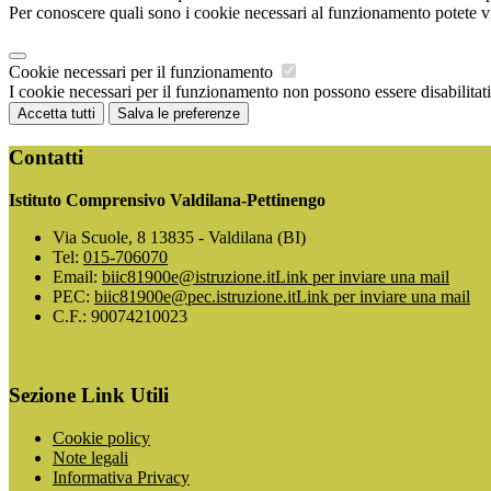
Per conoscere quali sono i cookie necessari al funzionamento potete v
Cookie necessari per il funzionamento
I cookie necessari per il funzionamento non possono essere disabilitati.
Accetta tutti
Salva le preferenze
Contatti
Istituto Comprensivo Valdilana-Pettinengo
Via Scuole, 8 13835 - Valdilana (BI)
Tel:
015-706070
Email:
biic81900e@istruzione.it
Link per inviare una mail
PEC:
biic81900e@pec.istruzione.it
Link per inviare una mail
C.F.: 90074210023
Sezione Link Utili
Cookie policy
Note legali
Informativa Privacy