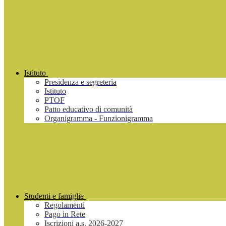
Istituto
Presidenza e segreteria
Istituto
PTOF
Patto educativo di comunità
Organigramma - Funzionigramma
Studenti e famiglie
Regolamenti
Pago in Rete
Iscrizioni a.s. 2026-2027