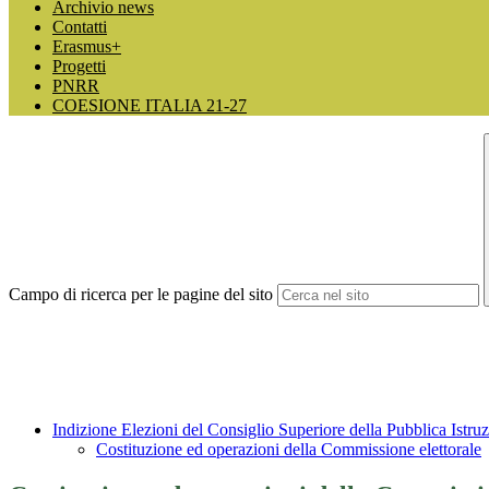
Archivio news
Contatti
Erasmus+
Progetti
PNRR
COESIONE ITALIA 21-27
Campo di ricerca per le pagine del sito
Indizione Elezioni del Consiglio Superiore della Pubblica Istr
Costituzione ed operazioni della Commissione elettorale