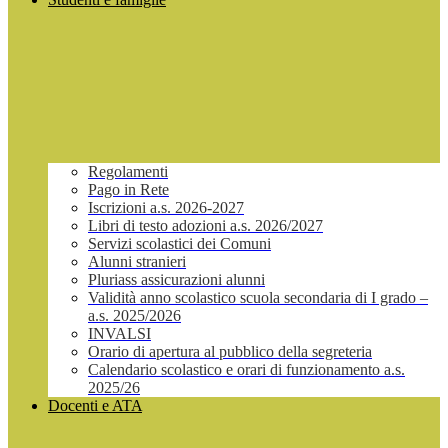
Regolamenti
Pago in Rete
Iscrizioni a.s. 2026-2027
Libri di testo adozioni a.s. 2026/2027
Servizi scolastici dei Comuni
Alunni stranieri
Pluriass assicurazioni alunni
Validità anno scolastico scuola secondaria di I grado –
a.s. 2025/2026
INVALSI
Orario di apertura al pubblico della segreteria
Calendario scolastico e orari di funzionamento a.s.
2025/26
Docenti e ATA