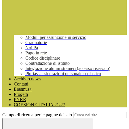
Moduli per assunzione in servizio
Graduatorie
Noi Pa
Pago in rete
Codice disciplinare
Contrattazione di istituto
Integrazione alunni stranieri (accesso riservato)
Pluriass assicurazioni personale scolastico
Archivio news
Contatti
Erasmus+
Progetti
PNRR
COESIONE ITALIA 21-27
Campo di ricerca per le pagine del sito