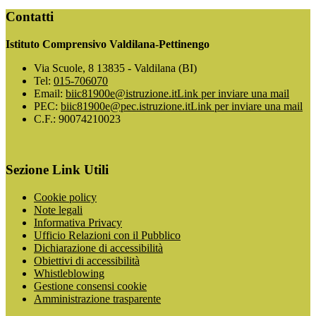
Contatti
Istituto Comprensivo Valdilana-Pettinengo
Via Scuole, 8 13835 - Valdilana (BI)
Tel:
015-706070
Email:
biic81900e@istruzione.it
Link per inviare una mail
PEC:
biic81900e@pec.istruzione.it
Link per inviare una mail
C.F.: 90074210023
Sezione Link Utili
Cookie policy
Note legali
Informativa Privacy
Ufficio Relazioni con il Pubblico
Dichiarazione di accessibilità
Obiettivi di accessibilità
Whistleblowing
Gestione consensi cookie
Amministrazione trasparente