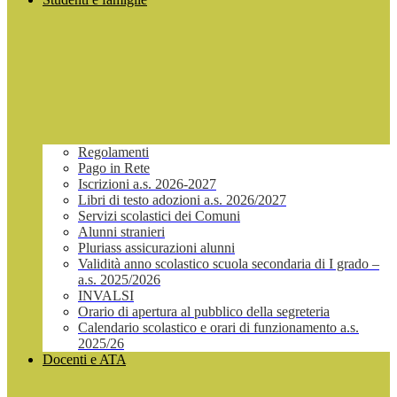
Regolamenti
Pago in Rete
Iscrizioni a.s. 2026-2027
Libri di testo adozioni a.s. 2026/2027
Servizi scolastici dei Comuni
Alunni stranieri
Pluriass assicurazioni alunni
Validità anno scolastico scuola secondaria di I grado –
a.s. 2025/2026
INVALSI
Orario di apertura al pubblico della segreteria
Calendario scolastico e orari di funzionamento a.s.
2025/26
Docenti e ATA