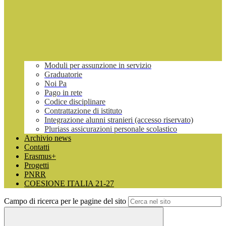
Moduli per assunzione in servizio
Graduatorie
Noi Pa
Pago in rete
Codice disciplinare
Contrattazione di istituto
Integrazione alunni stranieri (accesso riservato)
Pluriass assicurazioni personale scolastico
Archivio news
Contatti
Erasmus+
Progetti
PNRR
COESIONE ITALIA 21-27
Campo di ricerca per le pagine del sito