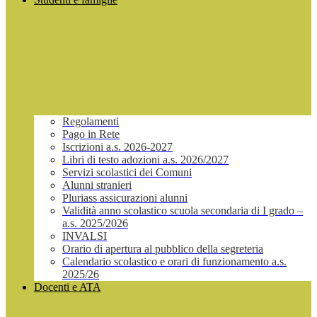
Regolamenti
Pago in Rete
Iscrizioni a.s. 2026-2027
Libri di testo adozioni a.s. 2026/2027
Servizi scolastici dei Comuni
Alunni stranieri
Pluriass assicurazioni alunni
Validità anno scolastico scuola secondaria di I grado –
a.s. 2025/2026
INVALSI
Orario di apertura al pubblico della segreteria
Calendario scolastico e orari di funzionamento a.s.
2025/26
Docenti e ATA