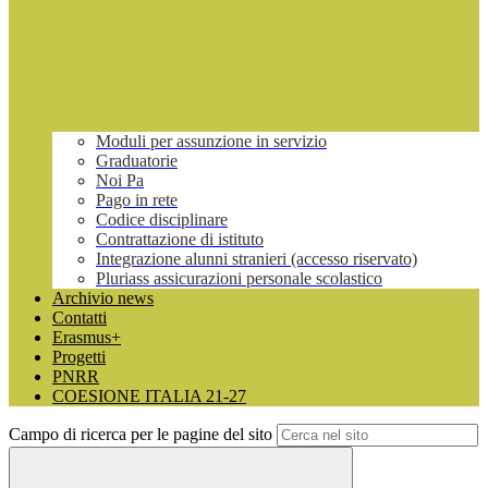
Moduli per assunzione in servizio
Graduatorie
Noi Pa
Pago in rete
Codice disciplinare
Contrattazione di istituto
Integrazione alunni stranieri (accesso riservato)
Pluriass assicurazioni personale scolastico
Archivio news
Contatti
Erasmus+
Progetti
PNRR
COESIONE ITALIA 21-27
Campo di ricerca per le pagine del sito