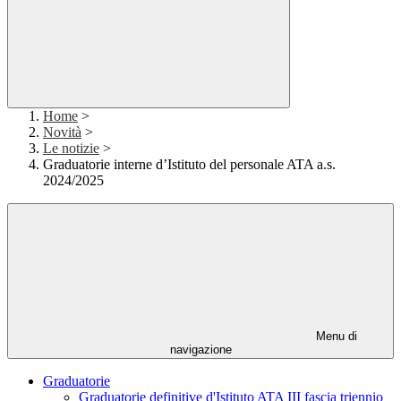
Home
>
Novità
>
Le notizie
>
Graduatorie interne d’Istituto del personale ATA a.s.
2024/2025
Menu di
navigazione
Graduatorie
Graduatorie definitive d'Istituto ATA III fascia triennio