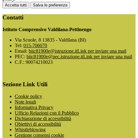
Accetta tutti
Salva le preferenze
Contatti
Istituto Comprensivo Valdilana-Pettinengo
Via Scuole, 8 13835 - Valdilana (BI)
Tel:
015-706070
Email:
biic81900e@istruzione.it
Link per inviare una mail
PEC:
biic81900e@pec.istruzione.it
Link per inviare una mail
C.F.: 90074210023
Sezione Link Utili
Cookie policy
Note legali
Informativa Privacy
Ufficio Relazioni con il Pubblico
Dichiarazione di accessibilità
Obiettivi di accessibilità
Whistleblowing
Gestione consensi cookie