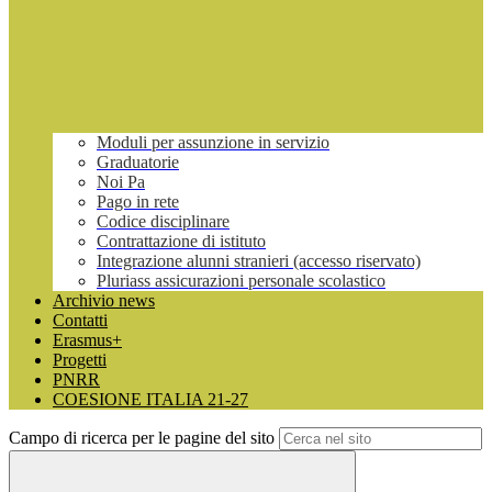
Moduli per assunzione in servizio
Graduatorie
Noi Pa
Pago in rete
Codice disciplinare
Contrattazione di istituto
Integrazione alunni stranieri (accesso riservato)
Pluriass assicurazioni personale scolastico
Archivio news
Contatti
Erasmus+
Progetti
PNRR
COESIONE ITALIA 21-27
Campo di ricerca per le pagine del sito