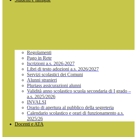
Regolamenti
Pago in Rete
Iscrizioni a.s. 2026-2027
Libri di testo adozioni a.s. 2026/2027
Servizi scolastici dei Comuni
Alunni stranieri
Pluriass assicurazioni alunni
Validità anno scolastico scuola secondaria di I grado –
a.s. 2025/2026
INVALSI
Orario di apertura al pubblico della segreteria
Calendario scolastico e orari di funzionamento a.s.
2025/26
Docenti e ATA