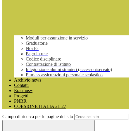
Moduli per assunzione in servizio
Graduatorie
Noi Pa
Pago in rete
Codice disciplinare
Contrattazione di istituto
Integrazione alunni stranieri (accesso riservato)
Pluriass assicurazioni personale scolastico
Archivio news
Contatti
Erasmus+
Progetti
PNRR
COESIONE ITALIA 21-27
Campo di ricerca per le pagine del sito