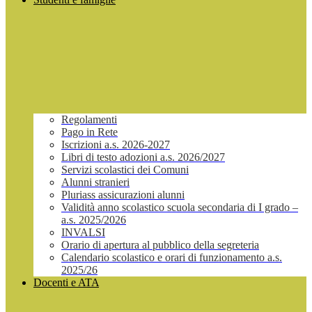
Regolamenti
Pago in Rete
Iscrizioni a.s. 2026-2027
Libri di testo adozioni a.s. 2026/2027
Servizi scolastici dei Comuni
Alunni stranieri
Pluriass assicurazioni alunni
Validità anno scolastico scuola secondaria di I grado –
a.s. 2025/2026
INVALSI
Orario di apertura al pubblico della segreteria
Calendario scolastico e orari di funzionamento a.s.
2025/26
Docenti e ATA