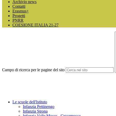
Archivio news
Contatti
Erasmus+
Progetti
PNRR
COESIONE ITALIA 21-27
Campo di ricerca per le pagine del sito
Le scuole dell'Istituto
Infanzia Pettinengo
Infanzia Strona
Infanzia Valle Mosso - Crocemosso