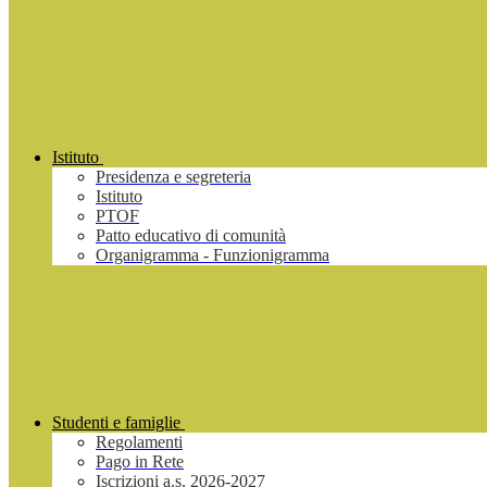
Istituto
Presidenza e segreteria
Istituto
PTOF
Patto educativo di comunità
Organigramma - Funzionigramma
Studenti e famiglie
Regolamenti
Pago in Rete
Iscrizioni a.s. 2026-2027