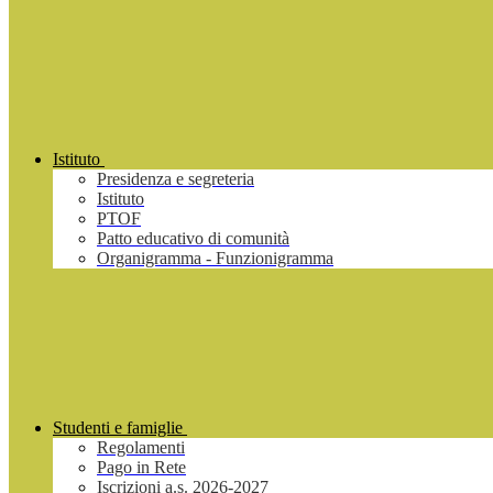
Istituto
Presidenza e segreteria
Istituto
PTOF
Patto educativo di comunità
Organigramma - Funzionigramma
Studenti e famiglie
Regolamenti
Pago in Rete
Iscrizioni a.s. 2026-2027