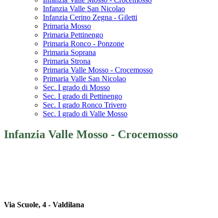
Infanzia Valle San Nicolao
Infanzia Cerino Zegna - Giletti
Primaria Mosso
Primaria Pettinengo
Primaria Ronco - Ponzone
Primaria Soprana
Primaria Strona
Primaria Valle Mosso - Crocemosso
Primaria Valle San Nicolao
Sec. I grado di Mosso
Sec. I grado di Pettinengo
Sec. I grado Ronco Trivero
Sec. I grado di Valle Mosso
Infanzia Valle Mosso - Crocemosso
Via Scuole, 4 - Valdilana