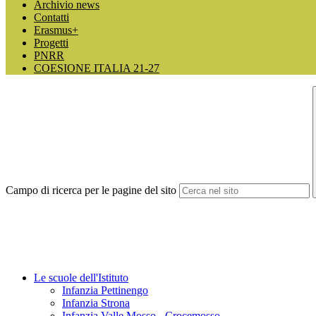
Archivio news
Contatti
Erasmus+
Progetti
PNRR
COESIONE ITALIA 21-27
Campo di ricerca per le pagine del sito
Le scuole dell'Istituto
Infanzia Pettinengo
Infanzia Strona
Infanzia Valle Mosso - Crocemosso