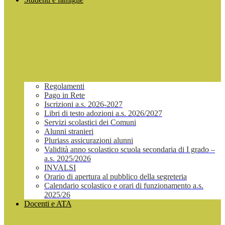
Regolamenti
Pago in Rete
Iscrizioni a.s. 2026-2027
Libri di testo adozioni a.s. 2026/2027
Servizi scolastici dei Comuni
Alunni stranieri
Pluriass assicurazioni alunni
Validità anno scolastico scuola secondaria di I grado –
a.s. 2025/2026
INVALSI
Orario di apertura al pubblico della segreteria
Calendario scolastico e orari di funzionamento a.s.
2025/26
Docenti e ATA