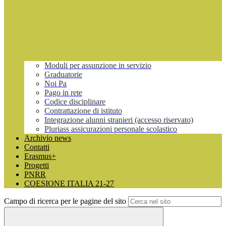
Moduli per assunzione in servizio
Graduatorie
Noi Pa
Pago in rete
Codice disciplinare
Contrattazione di istituto
Integrazione alunni stranieri (accesso riservato)
Pluriass assicurazioni personale scolastico
Archivio news
Contatti
Erasmus+
Progetti
PNRR
COESIONE ITALIA 21-27
Campo di ricerca per le pagine del sito