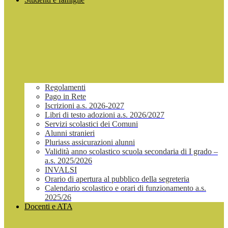
Regolamenti
Pago in Rete
Iscrizioni a.s. 2026-2027
Libri di testo adozioni a.s. 2026/2027
Servizi scolastici dei Comuni
Alunni stranieri
Pluriass assicurazioni alunni
Validità anno scolastico scuola secondaria di I grado –
a.s. 2025/2026
INVALSI
Orario di apertura al pubblico della segreteria
Calendario scolastico e orari di funzionamento a.s.
2025/26
Docenti e ATA