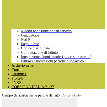
Moduli per assunzione in servizio
Graduatorie
Noi Pa
Pago in rete
Codice disciplinare
Contrattazione di istituto
Integrazione alunni stranieri (accesso riservato)
Pluriass assicurazioni personale scolastico
Archivio news
Contatti
Erasmus+
Progetti
PNRR
COESIONE ITALIA 21-27
Campo di ricerca per le pagine del sito