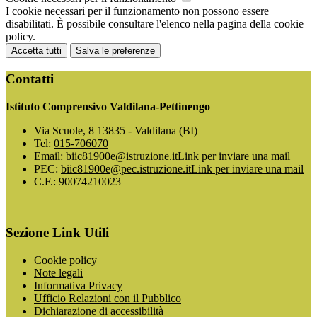
I cookie necessari per il funzionamento non possono essere
disabilitati. È possibile consultare l'elenco nella pagina della cookie
policy.
Accetta tutti
Salva le preferenze
Contatti
Istituto Comprensivo Valdilana-Pettinengo
Via Scuole, 8 13835 - Valdilana (BI)
Tel:
015-706070
Email:
biic81900e@istruzione.it
Link per inviare una mail
PEC:
biic81900e@pec.istruzione.it
Link per inviare una mail
C.F.: 90074210023
Sezione Link Utili
Cookie policy
Note legali
Informativa Privacy
Ufficio Relazioni con il Pubblico
Dichiarazione di accessibilità