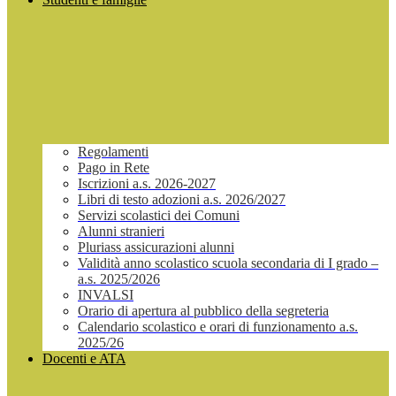
Regolamenti
Pago in Rete
Iscrizioni a.s. 2026-2027
Libri di testo adozioni a.s. 2026/2027
Servizi scolastici dei Comuni
Alunni stranieri
Pluriass assicurazioni alunni
Validità anno scolastico scuola secondaria di I grado –
a.s. 2025/2026
INVALSI
Orario di apertura al pubblico della segreteria
Calendario scolastico e orari di funzionamento a.s.
2025/26
Docenti e ATA