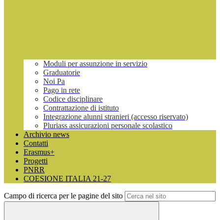
Moduli per assunzione in servizio
Graduatorie
Noi Pa
Pago in rete
Codice disciplinare
Contrattazione di istituto
Integrazione alunni stranieri (accesso riservato)
Pluriass assicurazioni personale scolastico
Archivio news
Contatti
Erasmus+
Progetti
PNRR
COESIONE ITALIA 21-27
Campo di ricerca per le pagine del sito