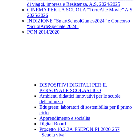
di viaggi, impresa e Resistenza. A.S. 2024/2025
CINEMA PER LA SCUOLA “TerreAlte Movie” A.S.
2025/2026
INDIZIONE “SmartSchoolGames2024” e Concorso
“ScuolArteSpeciale 2024”
PON 2014/2020
DISPOSITIVI DIGITALI PER IL
PERSONALE SCOLASTICO
Ambienti didattici innovativi per le scuole
dell'infanzia
Edugreen: laboratori di sostenibilità per il primo
ciclo
Apprendimento e socialità
Digital Board
Progetto 10.2.2A-FSEPON-PI-2020-257
"Scuola viva"