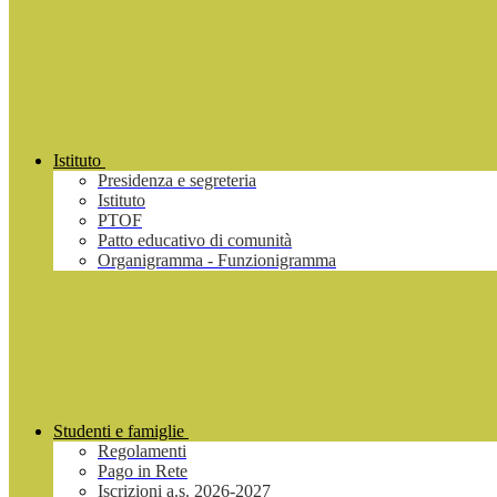
Istituto
Presidenza e segreteria
Istituto
PTOF
Patto educativo di comunità
Organigramma - Funzionigramma
Studenti e famiglie
Regolamenti
Pago in Rete
Iscrizioni a.s. 2026-2027