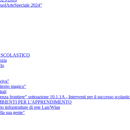
olArteSpeciale 2024”
E SCOLASTICO
nzia
clo
viva"
torio magico"
tali
frontiere” sottoazione 10.1.1A - Interventi per il successo scolastico
MBIENTI PER L'APPRENDIMENTO
infrastrutture di rete Lan/Wlan
lla sua gente"