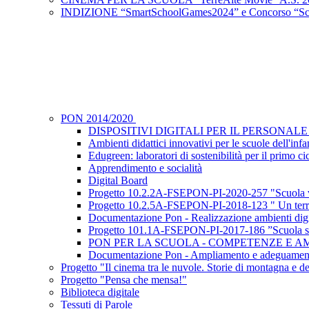
INDIZIONE “SmartSchoolGames2024” e Concorso “Scu
PON 2014/2020
DISPOSITIVI DIGITALI PER IL PERSONAL
Ambienti didattici innovativi per le scuole dell'infa
Edugreen: laboratori di sostenibilità per il primo ci
Apprendimento e socialità
Digital Board
Progetto 10.2.2A-FSEPON-PI-2020-257 "Scuola 
Progetto 10.2.5A-FSEPON-PI-2018-123 " Un terri
Documentazione Pon - Realizzazione ambienti digi
Progetto 101.1A-FSEPON-PI-2017-186 ”Scuola senza 
PON PER LA SCUOLA - COMPETENZE E A
Documentazione Pon - Ampliamento e adeguamento 
Progetto "Il cinema tra le nuvole. Storie di montagna e de
Progetto "Pensa che mensa!"
Biblioteca digitale
Tessuti di Parole