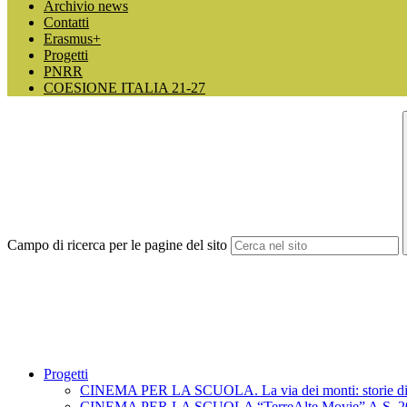
Archivio news
Contatti
Erasmus+
Progetti
PNRR
COESIONE ITALIA 21-27
Campo di ricerca per le pagine del sito
Progetti
CINEMA PER LA SCUOLA. La via dei monti: storie di v
CINEMA PER LA SCUOLA “TerreAlte Movie” A.S. 2