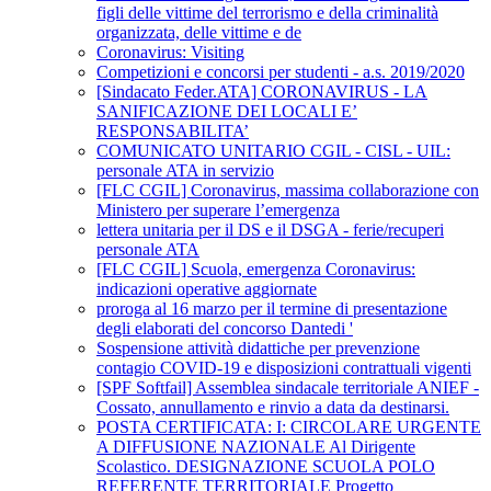
figli delle vittime del terrorismo e della criminalità
organizzata, delle vittime e de
Coronavirus: Visiting
Competizioni e concorsi per studenti - a.s. 2019/2020
[Sindacato Feder.ATA] CORONAVIRUS - LA
SANIFICAZIONE DEI LOCALI E’
RESPONSABILITA’
COMUNICATO UNITARIO CGIL - CISL - UIL:
personale ATA in servizio
[FLC CGIL] Coronavirus, massima collaborazione con
Ministero per superare l’emergenza
lettera unitaria per il DS e il DSGA - ferie/recuperi
personale ATA
[FLC CGIL] Scuola, emergenza Coronavirus:
indicazioni operative aggiornate
proroga al 16 marzo per il termine di presentazione
degli elaborati del concorso Dantedi '
Sospensione attività didattiche per prevenzione
contagio COVID-19 e disposizioni contrattuali vigenti
[SPF Softfail] Assemblea sindacale territoriale ANIEF -
Cossato, annullamento e rinvio a data da destinarsi.
POSTA CERTIFICATA: I: CIRCOLARE URGENTE
A DIFFUSIONE NAZIONALE Al Dirigente
Scolastico. DESIGNAZIONE SCUOLA POLO
REFERENTE TERRITORIALE Progetto