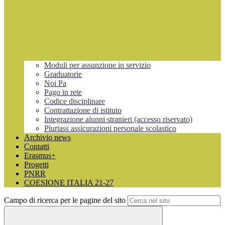
Moduli per assunzione in servizio
Graduatorie
Noi Pa
Pago in rete
Codice disciplinare
Contrattazione di istituto
Integrazione alunni stranieri (accesso riservato)
Pluriass assicurazioni personale scolastico
Archivio news
Contatti
Erasmus+
Progetti
PNRR
COESIONE ITALIA 21-27
Campo di ricerca per le pagine del sito