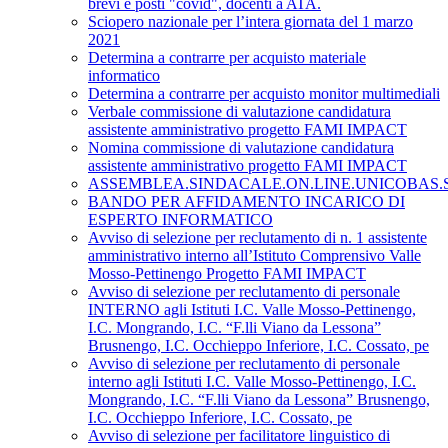
brevi e posti "covid", docenti a ATA.
Sciopero nazionale per l’intera giornata del 1 marzo
2021
Determina a contrarre per acquisto materiale
informatico
Determina a contrarre per acquisto monitor multimediali
Verbale commissione di valutazione candidatura
assistente amministrativo progetto FAMI IMPACT
Nomina commissione di valutazione candidatura
assistente amministrativo progetto FAMI IMPACT
ASSEMBLEA.SINDACALE.ON.LINE.UNICOBAS.SCU
BANDO PER AFFIDAMENTO INCARICO DI
ESPERTO INFORMATICO
Avviso di selezione per reclutamento di n. 1 assistente
amministrativo interno all’Istituto Comprensivo Valle
Mosso-Pettinengo Progetto FAMI IMPACT
Avviso di selezione per reclutamento di personale
INTERNO agli Istituti I.C. Valle Mosso-Pettinengo,
I.C. Mongrando, I.C. “F.lli Viano da Lessona”
Brusnengo, I.C. Occhieppo Inferiore, I.C. Cossato, pe
Avviso di selezione per reclutamento di personale
interno agli Istituti I.C. Valle Mosso-Pettinengo, I.C.
Mongrando, I.C. “F.lli Viano da Lessona” Brusnengo,
I.C. Occhieppo Inferiore, I.C. Cossato, pe
Avviso di selezione per facilitatore linguistico di