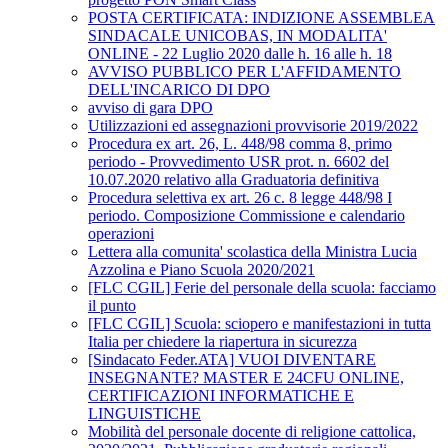
POSTA CERTIFICATA: INDIZIONE ASSEMBLEA
SINDACALE UNICOBAS, IN MODALITA'
ONLINE - 22 Luglio 2020 dalle h. 16 alle h. 18
AVVISO PUBBLICO PER L'AFFIDAMENTO
DELL'INCARICO DI DPO
avviso di gara DPO
Utilizzazioni ed assegnazioni provvisorie 2019/2022
Procedura ex art. 26, L. 448/98 comma 8, primo
periodo - Provvedimento USR prot. n. 6602 del
10.07.2020 relativo alla Graduatoria definitiva
Procedura selettiva ex art. 26 c. 8 legge 448/98 I
periodo. Composizione Commissione e calendario
operazioni
Lettera alla comunita' scolastica della Ministra Lucia
Azzolina e Piano Scuola 2020/2021
[FLC CGIL] Ferie del personale della scuola: facciamo
il punto
[FLC CGIL] Scuola: sciopero e manifestazioni in tutta
Italia per chiedere la riapertura in sicurezza
[Sindacato Feder.ATA] VUOI DIVENTARE
INSEGNANTE? MASTER E 24CFU ONLINE,
CERTIFICAZIONI INFORMATICHE E
LINGUISTICHE
Mobilità del personale docente di religione cattolica,