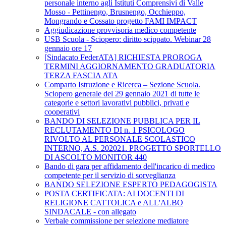
personale interno agli Istituti Comprensivi di Valle
Mosso - Pettinengo, Brusnengo, Occhieppo,
Mongrando e Cossato progetto FAMI IMPACT
Aggiudicazione provvisoria medico competente
USB Scuola - Sciopero: diritto scippato. Webinar 28
gennaio ore 17
[Sindacato FederATA] RICHIESTA PROROGA
TERMINI AGGIORNAMENTO GRADUATORIA
TERZA FASCIA ATA
Comparto Istruzione e Ricerca – Sezione Scuola.
Sciopero generale del 29 gennaio 2021 di tutte le
categorie e settori lavorativi pubblici, privati e
cooperativi
BANDO DI SELEZIONE PUBBLICA PER IL
RECLUTAMENTO DI n. 1 PSICOLOGO
RIVOLTO AL PERSONALE SCOLASTICO
INTERNO, A.S. 202021. PROGETTO SPORTELLO
DI ASCOLTO MONITOR 440
Bando di gara per affidamento dell'incarico di medico
competente per il servizio di sorveglianza
BANDO SELEZIONE ESPERTO PEDAGOGISTA
POSTA CERTIFICATA: AI DOCENTI DI
RELIGIONE CATTOLICA e ALL'ALBO
SINDACALE - con allegato
Verbale commissione per selezione mediatore