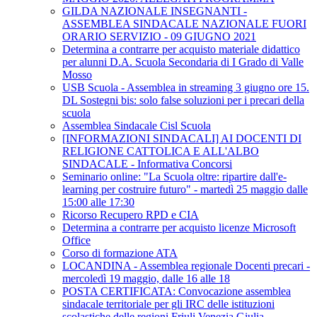
GILDA NAZIONALE INSEGNANTI -
ASSEMBLEA SINDACALE NAZIONALE FUORI
ORARIO SERVIZIO - 09 GIUGNO 2021
Determina a contrarre per acquisto materiale didattico
per alunni D.A. Scuola Secondaria di I Grado di Valle
Mosso
USB Scuola - Assemblea in streaming 3 giugno ore 15.
DL Sostegni bis: solo false soluzioni per i precari della
scuola
Assemblea Sindacale Cisl Scuola
[INFORMAZIONI SINDACALI] AI DOCENTI DI
RELIGIONE CATTOLICA E ALL'ALBO
SINDACALE - Informativa Concorsi
Seminario online: "La Scuola oltre: ripartire dall'e-
learning per costruire futuro" - martedì 25 maggio dalle
15:00 alle 17:30
Ricorso Recupero RPD e CIA
Determina a contrarre per acquisto licenze Microsoft
Office
Corso di formazione ATA
LOCANDINA - Assemblea regionale Docenti precari -
mercoledì 19 maggio, dalle 16 alle 18
POSTA CERTIFICATA: Convocazione assemblea
sindacale territoriale per gli IRC delle istituzioni
scolastiche delle regioni Friuli Venezia Giulia-