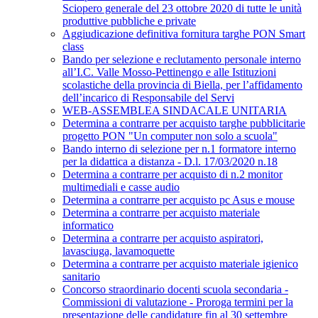
Sciopero generale del 23 ottobre 2020 di tutte le unità
produttive pubbliche e private
Aggiudicazione definitiva fornitura targhe PON Smart
class
Bando per selezione e reclutamento personale interno
all’I.C. Valle Mosso-Pettinengo e alle Istituzioni
scolastiche della provincia di Biella, per l’affidamento
dell’incarico di Responsabile del Servi
WEB-ASSEMBLEA SINDACALE UNITARIA
Determina a contrarre per acquisto targhe pubblicitarie
progetto PON "Un computer non solo a scuola"
Bando interno di selezione per n.1 formatore interno
per la didattica a distanza - D.l. 17/03/2020 n.18
Determina a contrarre per acquisto di n.2 monitor
multimediali e casse audio
Determina a contrarre per acquisto pc Asus e mouse
Determina a contrarre per acquisto materiale
informatico
Determina a contrarre per acquisto aspiratori,
lavasciuga, lavamoquette
Determina a contrarre per acquisto materiale igienico
sanitario
Concorso straordinario docenti scuola secondaria -
Commissioni di valutazione - Proroga termini per la
presentazione delle candidature fin al 30 settembre