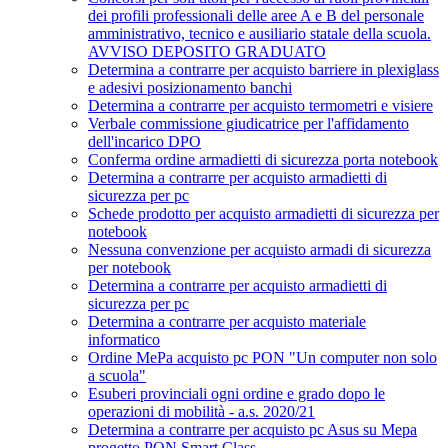
dei profili professionali delle aree A e B del personale
amministrativo, tecnico e ausiliario statale della scuola.
AVVISO DEPOSITO GRADUATO
Determina a contrarre per acquisto barriere in plexiglass
e adesivi posizionamento banchi
Determina a contrarre per acquisto termometri e visiere
Verbale commissione giudicatrice per l'affidamento
dell'incarico DPO
Conferma ordine armadietti di sicurezza porta notebook
Determina a contrarre per acquisto armadietti di
sicurezza per pc
Schede prodotto per acquisto armadietti di sicurezza per
notebook
Nessuna convenzione per acquisto armadi di sicurezza
per notebook
Determina a contrarre per acquisto armadietti di
sicurezza per pc
Determina a contrarre per acquisto materiale
informatico
Ordine MePa acquisto pc PON "Un computer non solo
a scuola"
Esuberi provinciali ogni ordine e grado dopo le
operazioni di mobilità - a.s. 2020/21
Determina a contrarre per acquisto pc Asus su Mepa
progetto PON Smart Class