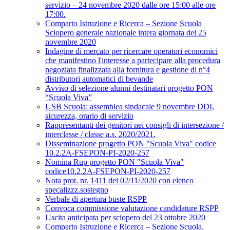
servizio – 24 novembre 2020 dalle ore 15:00 alle ore
17:00.
Comparto Istruzione e Ricerca – Sezione Scuola
Sciopero generale nazionale intera giornata del 25
novembre 2020
Indagine di mercato per ricercare operatori economici
che manifestino l'interesse a partecipare alla procedura
negoziata finalizzata alla fornitura e gestione di n°4
distributori automatici di bevande
Avviso di selezione alunni destinatari progetto PON
“Scuola Viva”
USB Scuola: assemblea sindacale 9 novembre DDI,
sicurezza, orario di servizio
Rappresentanti dei genitori nei consigli di intersezione /
interclasse / classe a.s. 2020/2021.
Disseminazione progetto PON "Scuola Viva" codice
10.2.2A-FSEPON-PI-2020-257
Nomina Rup progetto PON "Scuola Viva"
codice10.2.2A-FSEPON-PI-2020-257
Nota prot. nr. 1411 del 02/11/2020 con elenco
specalizzz.sostegno
Verbale di apertura buste RSPP
Convoca commissione valutazione candidature RSPP
Uscita anticipata per sciopero del 23 ottobre 2020
Comparto Istruzione e Ricerca – Sezione Scuola.