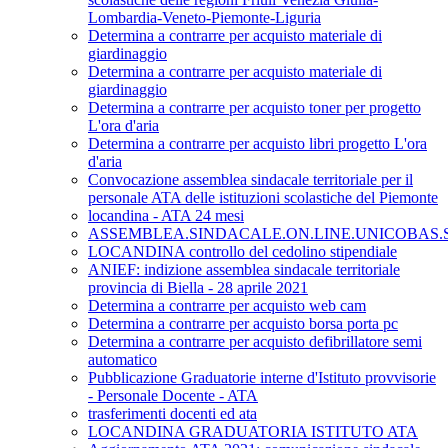
Lombardia-Veneto-Piemonte-Liguria
Determina a contrarre per acquisto materiale di
giardinaggio
Determina a contrarre per acquisto materiale di
giardinaggio
Determina a contrarre per acquisto toner per progetto
L'ora d'aria
Determina a contrarre per acquisto libri progetto L'ora
d'aria
Convocazione assemblea sindacale territoriale per il
personale ATA delle istituzioni scolastiche del Piemonte
locandina - ATA 24 mesi
ASSEMBLEA.SINDACALE.ON.LINE.UNICOBAS.SC
LOCANDINA controllo del cedolino stipendiale
ANIEF: indizione assemblea sindacale territoriale
provincia di Biella - 28 aprile 2021
Determina a contrarre per acquisto web cam
Determina a contrarre per acquisto borsa porta pc
Determina a contrarre per acquisto defibrillatore semi
automatico
Pubblicazione Graduatorie interne d'Istituto provvisorie
- Personale Docente - ATA
trasferimenti docenti ed ata
LOCANDINA GRADUATORIA ISTITUTO ATA