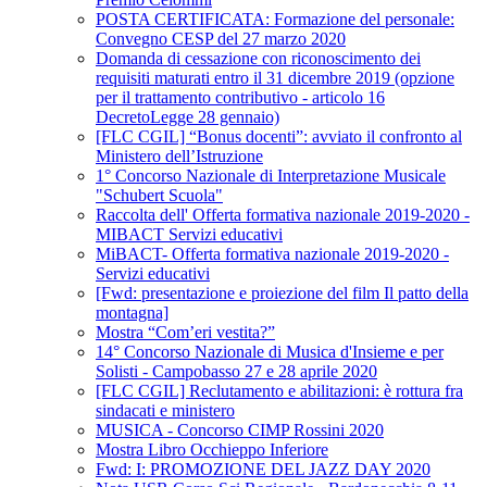
POSTA CERTIFICATA: Formazione del personale:
Convegno CESP del 27 marzo 2020
Domanda di cessazione con riconoscimento dei
requisiti maturati entro il 31 dicembre 2019 (opzione
per il trattamento contributivo - articolo 16
DecretoLegge 28 gennaio)
[FLC CGIL] “Bonus docenti”: avviato il confronto al
Ministero dell’Istruzione
1° Concorso Nazionale di Interpretazione Musicale
"Schubert Scuola"
Raccolta dell' Offerta formativa nazionale 2019-2020 -
MIBACT Servizi educativi
MiBACT- Offerta formativa nazionale 2019-2020 -
Servizi educativi
[Fwd: presentazione e proiezione del film Il patto della
montagna]
Mostra “Com’eri vestita?”
14° Concorso Nazionale di Musica d'Insieme e per
Solisti - Campobasso 27 e 28 aprile 2020
[FLC CGIL] Reclutamento e abilitazioni: è rottura fra
sindacati e ministero
MUSICA - Concorso CIMP Rossini 2020
Mostra Libro Occhieppo Inferiore
Fwd: I: PROMOZIONE DEL JAZZ DAY 2020