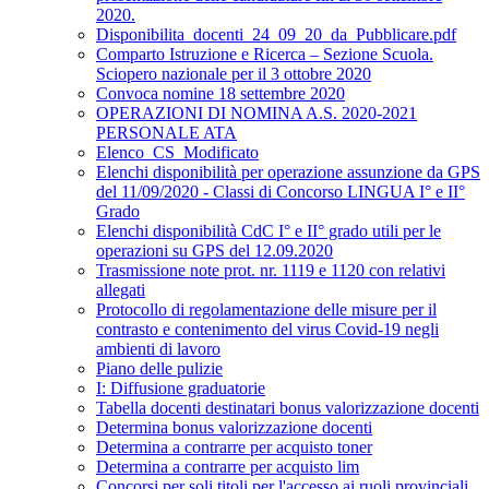
2020.
Disponibilita_docenti_24_09_20_da_Pubblicare.pdf
Comparto Istruzione e Ricerca – Sezione Scuola.
Sciopero nazionale per il 3 ottobre 2020
Convoca nomine 18 settembre 2020
OPERAZIONI DI NOMINA A.S. 2020-2021
PERSONALE ATA
Elenco_CS_Modificato
Elenchi disponibilità per operazione assunzione da GPS
del 11/09/2020 - Classi di Concorso LINGUA I° e II°
Grado
Elenchi disponibilità CdC I° e II° grado utili per le
operazioni su GPS del 12.09.2020
Trasmissione note prot. nr. 1119 e 1120 con relativi
allegati
Protocollo di regolamentazione delle misure per il
contrasto e contenimento del virus Covid-19 negli
ambienti di lavoro
Piano delle pulizie
I: Diffusione graduatorie
Tabella docenti destinatari bonus valorizzazione docenti
Determina bonus valorizzazione docenti
Determina a contrarre per acquisto toner
Determina a contrarre per acquisto lim
Concorsi per soli titoli per l'accesso ai ruoli provinciali