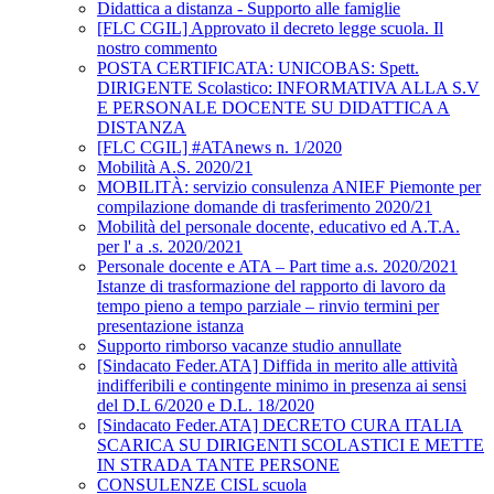
Didattica a distanza - Supporto alle famiglie
[FLC CGIL] Approvato il decreto legge scuola. Il
nostro commento
POSTA CERTIFICATA: UNICOBAS: Spett.
DIRIGENTE Scolastico: INFORMATIVA ALLA S.V
E PERSONALE DOCENTE SU DIDATTICA A
DISTANZA
[FLC CGIL] #ATAnews n. 1/2020
Mobilità A.S. 2020/21
MOBILITÀ: servizio consulenza ANIEF Piemonte per
compilazione domande di trasferimento 2020/21
Mobilità del personale docente, educativo ed A.T.A.
per l' a .s. 2020/2021
Personale docente e ATA – Part time a.s. 2020/2021
Istanze di trasformazione del rapporto di lavoro da
tempo pieno a tempo parziale – rinvio termini per
presentazione istanza
Supporto rimborso vacanze studio annullate
[Sindacato Feder.ATA] Diffida in merito alle attività
indifferibili e contingente minimo in presenza ai sensi
del D.L 6/2020 e D.L. 18/2020
[Sindacato Feder.ATA] DECRETO CURA ITALIA
SCARICA SU DIRIGENTI SCOLASTICI E METTE
IN STRADA TANTE PERSONE
CONSULENZE CISL scuola