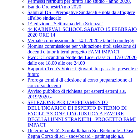
Permessi retribuiti per diritto allo studio - anno 2020.
Bando OrchestriAmo 2020
Saluti al DS - Prerogative Sindacali e nota da affiggere
all'albo sindacale
1^ edizione “Settimana della Scienza”
4^ KARNEVAL SCHOOL SABATO 15 FEBBRAIO
2020 ORE 14
Verbale commissione del 14-1-2020 e tabella punteggi
Nomina commissione per valutazione titoli selezione di
docenti e tutor interni progetto FAMI IMPACT
Fwd: I: Locandina Notte dei Licei classici - 17/01/2020
dalle ore 18.00 alle ore 24.00
Rapporto Teen’s Voice: i giovani, tra passato, presente e
futuro
Proroga termini di adesione al corso preparazioone al
concorso docenti
Avviso pubblico di richiesta per esperti esterni a.s.
2019/2020.-
SELEZIONE PER L’AFFIDAMENTO
DELL’INCARICO DI ESPERTO INTERNO DI
FACILITAZIONE LINGUISTICA A FAVORE
DEGLI ALUNNI STRANIERI - PROGETTO FAMI
IMPACT
Determina N. 65 Scuola Italiana Sci Bielmonte - Oasi
Zegna Corso di sci - snowboard - pattinaggio a.s.