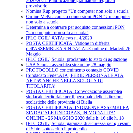
2020/2021. Pubblicazione graduatorie regionali
provvisorie
Nomina Rup progetto "Un computer non solo a scuola"
Ordine MePa acquisto connessioni PON "Un computer
non solo a scuola"
Determina a contrarre per acquisto connessioni PON
"Un computer non solo a scuola"
[FLC CGIL] #ATAnews n. 4/2020
POSTA CERTIFICATA: Visione in differita
dell'ASSEMBLEA SINDACALE online di Martedì 26
Maggio
[FLC CGIL] Scuola: proclamato lo stato di agitazione
USB Scuola: assemblea streaming 28 maggio
PROTOCOLLO contenimento contagio COVID
[Sindacato Feder.ATA] FERIE PERSONALE ATA
ART.59 ANCHE NELLA SCUOLA DI
TITOLARITA’
POSTA CERTIFICATA: Convocazione assemblea
sindacale territoriale per il personale delle istituzioni
scolastiche della provincia di Biella
POSTA CERTIFICATA: INDIZIONE ASSEMBLEA
SINDACALE UNICOBAS, IN MODALITA'
ONLINE - 26 MAGGIO 2020 dalle h. 16 alle h. 18
[FLC CGIL] Scuola: garanzia di sicurezza per gli esami
di Stato, sottoscritto il protocollo