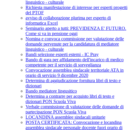
linguistico - culturale
Richiesta manifestazione di interesse per esperti progetti
del PTOF
avviso di collaborazione plurima per esperto di
informatica Excel
Seminario aperto a tutti: PREVIDENZA E' FUTURO.
Come si va in pensione oggi
Nomina e convoca commissione per valutazione delle
domande pervenute per la candidatura di mediatore
linguistico - culturale
Bandi selezione esperti esterni - IC Pray
Bando di gara per affidamento dell'incarico di medico
competente per il servizio di sorveglianza
Convocazione assemblea sindacale territoriale ATA in
orario di servizio 9 dicembre 2020
Determina di aggiudicazione fornitura libri di testo e
dizionari
Bando mediatore lingusitico
Determina a contrarre per acquisto libri di testo e
dizionari PON Scuola Viva
Verbale commissione di valutazione delle domande di
partecipazione PON Scuola Viva
LOCANDINA assemblee sindacali unitarie
POSTA CERTIFICATA: Convocazione e locandina
assemblea sindacale personale docente fuori orario di