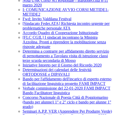
Nota USR Corso Sci Regionale - Bardonecchia 8-11
marzo 2020
I: COMUNICAZIONE AVVIO CORSI METIDE1-
METIDE2
Fwd: Invito Valdilana Festival
[Sindacato Feder.ATA] Richiesta incontro urgente per
problematiche personale ATA
Accordo Quadro di Cooperazione Istituzionale
[FLC CGIL] I sindacati incontrano la Ministra
Azzolina. Pronti a riprendere la mobilitazione senza
risposte adeguate
Determina a contrarre per affidamento diretto servizio
di pernottamento a Tavolara visita di istruzione classi
terze scuola secondaria di Mosso
Iniziative Istoreto per il Giorno del Ricordo 2020
Determinazioni dei calendari delle festività
ORTODOSSE e DIPAVALI
Bando per l'affidamento dell'incarico di esperto esterno
di facilitazione linguistica progetto FAMI IMPACT
Verbale commissione del 22-01-2020 FAMI IMPACT
Bando Facilitatore linguistica
Concorso Nazionale di Poesia Città di Poggiomarino
(bando per alunne/i 1° e 2° ciclo e bando per alunne 1°
grado)
Seminari A.P.P. VER (Apprendere Per Produrre Verde)