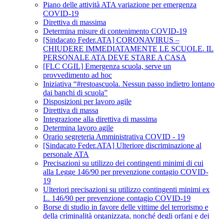
Piano delle attività ATA variazione per emergenza
COVID-19
Direttiva di massima
Determina misure di contenimento COVID-19
[Sindacato Feder.ATA] CORONAVIRUS –
CHIUDERE IMMEDIATAMENTE LE SCUOLE. IL
PERSONALE ATA DEVE STARE A CASA
[FLC CGIL] Emergenza scuola, serve un
provvedimento ad hoc
Iniziativa “#restoascuola. Nessun passo indietro lontano
dai banchi di scuola”
Disposizioni per lavoro agile
Direttiva di massa
Integrazione alla direttiva di massima
Determina lavoro agile
Orario segreteria Amministrativa COVID - 19
[Sindacato Feder.ATA] Ulteriore discriminazione al
personale ATA
Precisazioni su utilizzo dei contingenti minimi di cui
alla Legge 146/90 per prevenzione contagio COVID-
19
Ulteriori precisazioni su utilizzo contingenti minimi ex
L. 146/90 per prevenzione contagio COVID-19
Borse di studio in favore delle vittime del terrorismo e
della criminalità organizzata, nonché degli orfani e dei