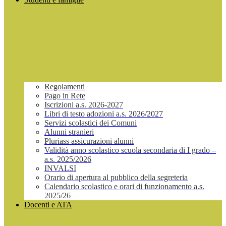
Regolamenti
Pago in Rete
Iscrizioni a.s. 2026-2027
Libri di testo adozioni a.s. 2026/2027
Servizi scolastici dei Comuni
Alunni stranieri
Pluriass assicurazioni alunni
Validità anno scolastico scuola secondaria di I grado –
a.s. 2025/2026
INVALSI
Orario di apertura al pubblico della segreteria
Calendario scolastico e orari di funzionamento a.s.
2025/26
Docenti e ATA