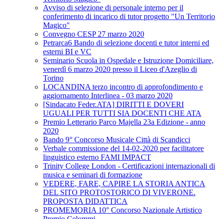
Avviso di selezione di personale interno per il
conferimento di incarico di tutor progetto "Un Territorio
Magico"
Convegno CESP 27 marzo 2020
Petrarca6 Bando di selezione docenti e tutor interni ed
esterni BI e VC
Seminario Scuola in Ospedale e Istruzione Domiciliare,
venerdì 6 marzo 2020 presso il Liceo d'Azeglio di
Torino
LOCANDINA terzo incontro di approfondimento e
aggiornamento Interlinea - 03 marzo 2020
[Sindacato Feder.ATA] DIRITTI E DOVERI
UGUALI PER TUTTI SIA DOCENTI CHE ATA
Premio Letterario Parco Majella 23a Edizione - anno
2020
Bando 9° Concorso Musicale Città di Scandicci
Verbale commissione del 14-02-2020 per facilitatore
linguistico esterno FAMI IMPACT
Trinity College London - Certificazioni internazionali di
musica e seminari di formazione
VEDERE, FARE, CAPIRE LA STORIA ANTICA
DEL SITO PROTOSTORICO DI VIVERONE.
PROPOSTA DIDATTICA
PROMEMORIA 10° Concorso Nazionale Artistico
Premio Celommi