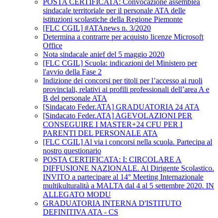
POSTA CERTIFICATA: Convocazione assemblea
sindacale territoriale per il personale ATA delle
istituzioni scolastiche della Regione Piemonte
[FLC CGIL] #ATAnews n. 3/2020
Determina a contrarre per acquisto licenze Microsoft
Office
Nota sindacale anief del 5 maggio 2020
[FLC CGIL] Scuola: indicazioni del Ministero per
l'avvio della Fase 2
Indizione dei concorsi per titoli per l’accesso ai ruoli
provinciali, relativi ai profili professionali dell’area A e
B del personale ATA
[Sindacato Feder.ATA] GRADUATORIA 24 ATA
[Sindacato Feder.ATA] AGEVOLAZIONI PER
CONSEGUIRE I MASTER+24 CFU PER I
PARENTI DEL PERSONALE ATA
[FLC CGIL] Al via i concorsi nella scuola. Partecipa al
nostro questionario
POSTA CERTIFICATA: I: CIRCOLARE A
DIFFUSIONE NAZIONALE. Al Dirigente Scolastico.
INVITO a partecipare al 14° Meeting Internazionale
multikulturalità a MALTA dal 4 al 5 settembre 2020. IN
ALLEGATO MODU
GRADUATORIA INTERNA D'ISTITUTO
DEFINITIVA ATA - CS