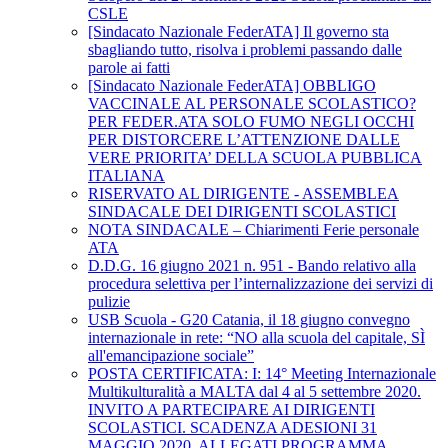
CSLE
[Sindacato Nazionale FederATA] Il governo sta
sbagliando tutto, risolva i problemi passando dalle
parole ai fatti
[Sindacato Nazionale FederATA] OBBLIGO
VACCINALE AL PERSONALE SCOLASTICO?
PER FEDER.ATA SOLO FUMO NEGLI OCCHI
PER DISTORCERE L’ATTENZIONE DALLE
VERE PRIORITA’ DELLA SCUOLA PUBBLICA
ITALIANA
RISERVATO AL DIRIGENTE - ASSEMBLEA
SINDACALE DEI DIRIGENTI SCOLASTICI
NOTA SINDACALE – Chiarimenti Ferie personale
ATA
D.D.G. 16 giugno 2021 n. 951 - Bando relativo alla
procedura selettiva per l’internalizzazione dei servizi di
pulizie
USB Scuola - G20 Catania, il 18 giugno convegno
internazionale in rete: “NO alla scuola del capitale, SÌ
all'emancipazione sociale”
POSTA CERTIFICATA: I: 14° Meeting Internazionale
Multikulturalità a MALTA dal 4 al 5 settembre 2020.
INVITO A PARTECIPARE AI DIRIGENTI
SCOLASTICI. SCADENZA ADESIONI 31
MAGGIO 2020. ALLEGATI PROGRAMMA