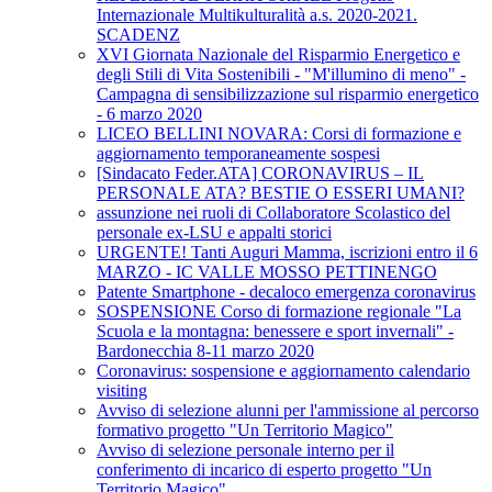
Internazionale Multikulturalità a.s. 2020-2021.
SCADENZ
XVI Giornata Nazionale del Risparmio Energetico e
degli Stili di Vita Sostenibili - "M'illumino di meno" -
Campagna di sensibilizzazione sul risparmio energetico
- 6 marzo 2020
LICEO BELLINI NOVARA: Corsi di formazione e
aggiornamento temporaneamente sospesi
[Sindacato Feder.ATA] CORONAVIRUS – IL
PERSONALE ATA? BESTIE O ESSERI UMANI?
assunzione nei ruoli di Collaboratore Scolastico del
personale ex-LSU e appalti storici
URGENTE! Tanti Auguri Mamma, iscrizioni entro il 6
MARZO - IC VALLE MOSSO PETTINENGO
Patente Smartphone - decaloco emergenza coronavirus
SOSPENSIONE Corso di formazione regionale "La
Scuola e la montagna: benessere e sport invernali" -
Bardonecchia 8-11 marzo 2020
Coronavirus: sospensione e aggiornamento calendario
visiting
Avviso di selezione alunni per l'ammissione al percorso
formativo progetto "Un Territorio Magico"
Avviso di selezione personale interno per il
conferimento di incarico di esperto progetto "Un
Territorio Magico"