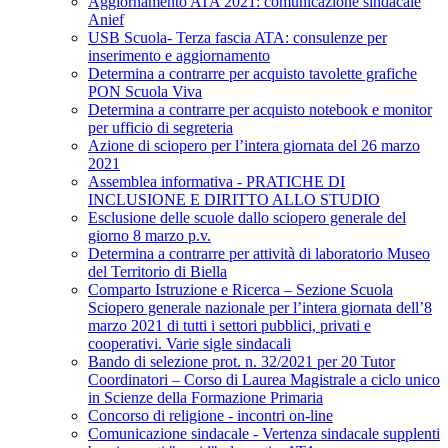
Aggiornamento ATA 2021: comunicazione sindacale
Anief
USB Scuola- Terza fascia ATA: consulenze per
inserimento e aggiornamento
Determina a contrarre per acquisto tavolette grafiche
PON Scuola Viva
Determina a contrarre per acquisto notebook e monitor
per ufficio di segreteria
Azione di sciopero per l’intera giornata del 26 marzo
2021
Assemblea informativa - PRATICHE DI
INCLUSIONE E DIRITTO ALLO STUDIO
Esclusione delle scuole dallo sciopero generale del
giorno 8 marzo p.v.
Determina a contrarre per attività di laboratorio Museo
del Territorio di Biella
Comparto Istruzione e Ricerca – Sezione Scuola
Sciopero generale nazionale per l’intera giornata dell’8
marzo 2021 di tutti i settori pubblici, privati e
cooperativi. Varie sigle sindacali
Bando di selezione prot. n. 32/2021 per 20 Tutor
Coordinatori – Corso di Laurea Magistrale a ciclo unico
in Scienze della Formazione Primaria
Concorso di religione - incontri on-line
Comunicazione sindacale - Vertenza sindacale supplenti