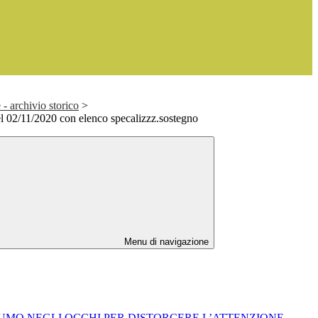
- archivio storico
>
el 02/11/2020 con elenco specalizzz.sostegno
Menu di navigazione
O FUMO NEGLI OCCHI PER DISTORCERE L’ATTENZIONE