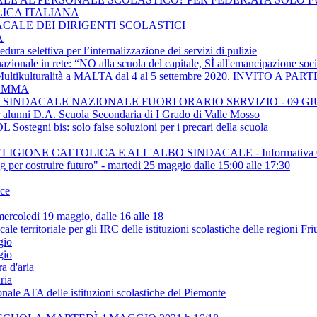
LICA ITALIANA
ACALE DEI DIRIGENTI SCOLASTICI
A
ra selettiva per l’internalizzazione dei servizi di pulizie
ionale in rete: “NO alla scuola del capitale, SÌ all'emancipazione soci
e Multikulturalità a MALTA dal 4 al 5 settembre 2020. INVITO
RAMMA
SINDACALE NAZIONALE FUORI ORARIO SERVIZIO - 09 GI
er alunni D.A. Scuola Secondaria di I Grado di Valle Mosso
Sostegni bis: solo false soluzioni per i precari della scuola
IGIONE CATTOLICA E ALL'ALBO SINDACALE - Informativa C
ing per costruire futuro" - martedì 25 maggio dalle 15:00 alle 17:30
ice
rcoledì 19 maggio, dalle 16 alle 18
rritoriale per gli IRC delle istituzioni scolastiche delle regioni Fr
gio
gio
a d'aria
ria
onale ATA delle istituzioni scolastiche del Piemonte