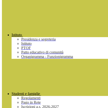
Istituto
Presidenza e segreteria
Istituto
PTOF
Patto educativo di comunità
Organigramma - Funzionigramma
Studenti e famiglie
Regolamenti
Pago in Rete
Iscrizioni a.s. 2026-2027