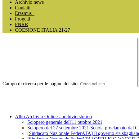
Archivio news
Contatti
Erasmus+
Progetti
PNRR
COESIONE ITALIA 21-27
Campo di ricerca per le pagine del sito
Albo Archivio Online - archivio storico
Sciopero generale dell'11 ottobre 2021
Sciopero del 27 settembre 2021 Scuola proclamato dal 
[Sindacato Nazionale FederATA] Il governo sta sbagliando 
[Sindacato Nazionale FederATA] OBBLIGO V