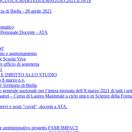
UOLA.MARTEDÌ.4.MAGGIO.2021.h.16/18
ia di Biella - 28 aprile 2021
tomatico
 - Personale Docente - ATA
ef
nto e aggiornamento
ON Scuola Viva
 ufficio di segreteria
21
NE E DIRITTO ALLO STUDIO
o 8 marzo p.v.
 Territorio di Biella
erale nazionale per l’intera giornata dell’8 marzo 2021 di tutti i settor
atori – Corso di Laurea Magistrale a ciclo unico in Scienze della Form
revi e posti "covid", docenti a ATA.
1
ente amministrativo progetto FAMI IMPACT