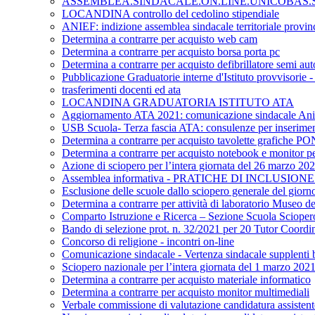
ASSEMBLEA.SINDACALE.ON.LINE.UNICOBAS.SC
LOCANDINA controllo del cedolino stipendiale
ANIEF: indizione assemblea sindacale territoriale provinc
Determina a contrarre per acquisto web cam
Determina a contrarre per acquisto borsa porta pc
Determina a contrarre per acquisto defibrillatore semi au
Pubblicazione Graduatorie interne d'Istituto provvisorie
trasferimenti docenti ed ata
LOCANDINA GRADUATORIA ISTITUTO ATA
Aggiornamento ATA 2021: comunicazione sindacale Ani
USB Scuola- Terza fascia ATA: consulenze per inserime
Determina a contrarre per acquisto tavolette grafiche P
Determina a contrarre per acquisto notebook e monitor per
Azione di sciopero per l’intera giornata del 26 marzo 20
Assemblea informativa - PRATICHE DI INCLUSIO
Esclusione delle scuole dallo sciopero generale del giorn
Determina a contrarre per attività di laboratorio Museo del
Comparto Istruzione e Ricerca – Sezione Scuola Sciopero gen
Bando di selezione prot. n. 32/2021 per 20 Tutor Coordin
Concorso di religione - incontri on-line
Comunicazione sindacale - Vertenza sindacale supplenti b
Sciopero nazionale per l’intera giornata del 1 marzo 202
Determina a contrarre per acquisto materiale informatico
Determina a contrarre per acquisto monitor multimediali
Verbale commissione di valutazione candidatura assist