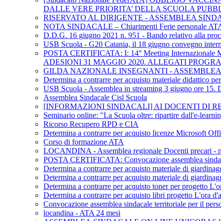
DALLE VERE PRIORITA’ DELLA SCUOLA PUBB
RISERVATO AL DIRIGENTE - ASSEMBLEA SIND
NOTA SINDACALE – Chiarimenti Ferie personale AT
D.D.G. 16 giugno 2021 n. 951 - Bando relativo alla procedu
USB Scuola - G20 Catania, il 18 giugno convegno internaz
POSTA CERTIFICATA: I: 14° Meeting Internazional
ADESIONI 31 MAGGIO 2020. ALLEGATI PROG
GILDA NAZIONALE INSEGNANTI - ASSEMBLEA 
Determina a contrarre per acquisto materiale didattico p
USB Scuola - Assemblea in streaming 3 giugno ore 15. DL 
Assemblea Sindacale Cisl Scuola
[INFORMAZIONI SINDACALI] AI DOCENTI DI REL
Seminario online: "La Scuola oltre: ripartire dall'e-learn
Ricorso Recupero RPD e CIA
Determina a contrarre per acquisto licenze Microsoft Off
Corso di formazione ATA
LOCANDINA - Assemblea regionale Docenti precari - me
POSTA CERTIFICATA: Convocazione assemblea sindacale te
Determina a contrarre per acquisto materiale di giardinag
Determina a contrarre per acquisto materiale di giardinag
Determina a contrarre per acquisto toner per progetto L'or
Determina a contrarre per acquisto libri progetto L'ora d'a
Convocazione assemblea sindacale territoriale per il pers
locandina - ATA 24 mesi