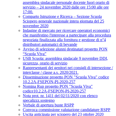
assemblea sindacale personale docente fuori orario di
servizio – 24 novembre 2020 dalle ore 15:00 alle ore
17:00.
Comparto Istruzione e Ricerca – Sezione Scuola
Sciopero generale nazionale intera giornata del 25
novembre 2020
Indagine di mercato per ricercare operatori economici
che manifestino l'interesse a partecipare alla procedura
negoziata finalizzata alla fornitura e gestione di n°4
distributori automatici di bevande
Avviso di selezione alunni destinatari progetto PON
“Scuola Viva”
USB Scuola: assemblea sindacale 9 novembre DDI,
sicurezza, orario di servizio
Rappresentanti dei genitori nei consigli di intersezione /
interclasse / classe a.s. 2020/2021.
Disseminazione progetto PON "Scuola Viva" codice
10.2.2A-FSEPON-PI-2020-257
Nomina Rup progetto PON "Scuola Viva"
codice10.2.2A-FSEPON-PI-2020-257
Nota prot. nr. 1411 del 02/11/2020 con elenco
specalizzz.sostegno
Verbale di apertura buste RSPP
Convoca commissione valutazione candidature RSPP
Uscita anticipata per sciopero del 23 ottobre 2020