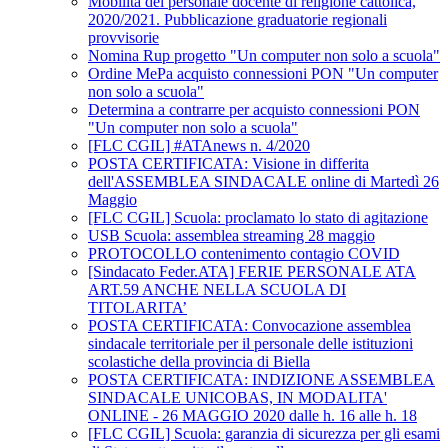
Mobilità del personale docente di religione cattolica,
2020/2021. Pubblicazione graduatorie regionali
provvisorie
Nomina Rup progetto "Un computer non solo a scuola"
Ordine MePa acquisto connessioni PON "Un computer
non solo a scuola"
Determina a contrarre per acquisto connessioni PON
"Un computer non solo a scuola"
[FLC CGIL] #ATAnews n. 4/2020
POSTA CERTIFICATA: Visione in differita
dell'ASSEMBLEA SINDACALE online di Martedì 26
Maggio
[FLC CGIL] Scuola: proclamato lo stato di agitazione
USB Scuola: assemblea streaming 28 maggio
PROTOCOLLO contenimento contagio COVID
[Sindacato Feder.ATA] FERIE PERSONALE ATA
ART.59 ANCHE NELLA SCUOLA DI
TITOLARITA’
POSTA CERTIFICATA: Convocazione assemblea
sindacale territoriale per il personale delle istituzioni
scolastiche della provincia di Biella
POSTA CERTIFICATA: INDIZIONE ASSEMBLEA
SINDACALE UNICOBAS, IN MODALITA'
ONLINE - 26 MAGGIO 2020 dalle h. 16 alle h. 18
[FLC CGIL] Scuola: garanzia di sicurezza per gli esami