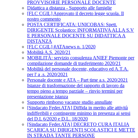
PROVVISORIE PERSONALE DOCENTE
Didattica a distanza - Supporto alle famiglie
[FLC CGIL] Approvato il decreto legge scuola. Il
nostro commento
POSTA CERTIFICATA: UNICOBAS: Spett.
DIRIGENTE Scolastico: INFORMATIVA ALLA S.V
E PERSONALE DOCENTE SU DIDATTICA A
DISTANZA
[FLC CGIL] #ATAnews n. 1/2020
Mobilità A.S. 2020/21
MOBILITÀ: servizio consulenza ANIEF Piemonte per
compilazione domande di trasferimento 2020/21
Mobilità del personale docente, educativo ed A.T.A.
per l' a .s. 2020/2021
Personale docente e ATA – Part time a.s. 2020/2021
Istanze di trasformazione del rapporto di lavoro da
tempo pieno a tempo parziale – rinvio termini per
presentazione istanza
Supporto rimborso vacanze studio annullate
[Sindacato Feder.ATA] Diffida in merito alle attività
indifferibili e contingente minimo in presenza ai sensi
del D.L 6/2020 e D.L. 18/2020
[Sindacato Feder.ATA] DECRETO CURA ITALIA
SCARICA SU DIRIGENTI SCOLASTICI E METTE
IN STRADA TANTE PERSONE