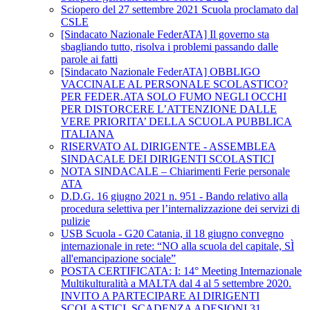
Sciopero del 27 settembre 2021 Scuola proclamato dal
CSLE
[Sindacato Nazionale FederATA] Il governo sta
sbagliando tutto, risolva i problemi passando dalle
parole ai fatti
[Sindacato Nazionale FederATA] OBBLIGO
VACCINALE AL PERSONALE SCOLASTICO?
PER FEDER.ATA SOLO FUMO NEGLI OCCHI
PER DISTORCERE L’ATTENZIONE DALLE
VERE PRIORITA’ DELLA SCUOLA PUBBLICA
ITALIANA
RISERVATO AL DIRIGENTE - ASSEMBLEA
SINDACALE DEI DIRIGENTI SCOLASTICI
NOTA SINDACALE – Chiarimenti Ferie personale
ATA
D.D.G. 16 giugno 2021 n. 951 - Bando relativo alla
procedura selettiva per l’internalizzazione dei servizi di
pulizie
USB Scuola - G20 Catania, il 18 giugno convegno
internazionale in rete: “NO alla scuola del capitale, SÌ
all'emancipazione sociale”
POSTA CERTIFICATA: I: 14° Meeting Internazionale
Multikulturalità a MALTA dal 4 al 5 settembre 2020.
INVITO A PARTECIPARE AI DIRIGENTI
SCOLASTICI. SCADENZA ADESIONI 31