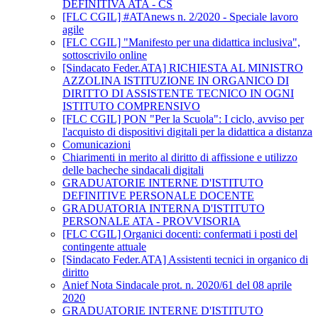
DEFINITIVA ATA - CS
[FLC CGIL] #ATAnews n. 2/2020 - Speciale lavoro
agile
[FLC CGIL] "Manifesto per una didattica inclusiva",
sottoscrivilo online
[Sindacato Feder.ATA] RICHIESTA AL MINISTRO
AZZOLINA ISTITUZIONE IN ORGANICO DI
DIRITTO DI ASSISTENTE TECNICO IN OGNI
ISTITUTO COMPRENSIVO
[FLC CGIL] PON "Per la Scuola": I ciclo, avviso per
l'acquisto di dispositivi digitali per la didattica a distanza
Comunicazioni
Chiarimenti in merito al diritto di affissione e utilizzo
delle bacheche sindacali digitali
GRADUATORIE INTERNE D'ISTITUTO
DEFINITIVE PERSONALE DOCENTE
GRADUATORIA INTERNA D'ISTITUTO
PERSONALE ATA - PROVVISORIA
[FLC CGIL] Organici docenti: confermati i posti del
contingente attuale
[Sindacato Feder.ATA] Assistenti tecnici in organico di
diritto
Anief Nota Sindacale prot. n. 2020/61 del 08 aprile
2020
GRADUATORIE INTERNE D'ISTITUTO