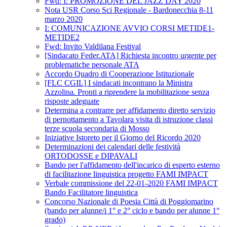
Fwd: I: PROMOZIONE DEL JAZZ DAY 2020
Nota USR Corso Sci Regionale - Bardonecchia 8-11
marzo 2020
I: COMUNICAZIONE AVVIO CORSI METIDE1-
METIDE2
Fwd: Invito Valdilana Festival
[Sindacato Feder.ATA] Richiesta incontro urgente per
problematiche personale ATA
Accordo Quadro di Cooperazione Istituzionale
[FLC CGIL] I sindacati incontrano la Ministra
Azzolina. Pronti a riprendere la mobilitazione senza
risposte adeguate
Determina a contrarre per affidamento diretto servizio
di pernottamento a Tavolara visita di istruzione classi
terze scuola secondaria di Mosso
Iniziative Istoreto per il Giorno del Ricordo 2020
Determinazioni dei calendari delle festività
ORTODOSSE e DIPAVALI
Bando per l'affidamento dell'incarico di esperto esterno
di facilitazione linguistica progetto FAMI IMPACT
Verbale commissione del 22-01-2020 FAMI IMPACT
Bando Facilitatore linguistica
Concorso Nazionale di Poesia Città di Poggiomarino
(bando per alunne/i 1° e 2° ciclo e bando per alunne 1°
grado)