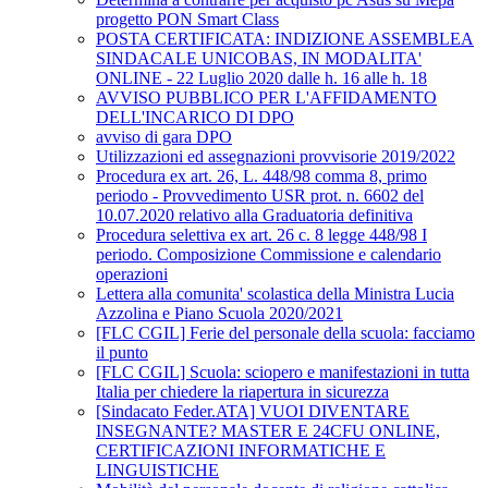
progetto PON Smart Class
POSTA CERTIFICATA: INDIZIONE ASSEMBLEA
SINDACALE UNICOBAS, IN MODALITA'
ONLINE - 22 Luglio 2020 dalle h. 16 alle h. 18
AVVISO PUBBLICO PER L'AFFIDAMENTO
DELL'INCARICO DI DPO
avviso di gara DPO
Utilizzazioni ed assegnazioni provvisorie 2019/2022
Procedura ex art. 26, L. 448/98 comma 8, primo
periodo - Provvedimento USR prot. n. 6602 del
10.07.2020 relativo alla Graduatoria definitiva
Procedura selettiva ex art. 26 c. 8 legge 448/98 I
periodo. Composizione Commissione e calendario
operazioni
Lettera alla comunita' scolastica della Ministra Lucia
Azzolina e Piano Scuola 2020/2021
[FLC CGIL] Ferie del personale della scuola: facciamo
il punto
[FLC CGIL] Scuola: sciopero e manifestazioni in tutta
Italia per chiedere la riapertura in sicurezza
[Sindacato Feder.ATA] VUOI DIVENTARE
INSEGNANTE? MASTER E 24CFU ONLINE,
CERTIFICAZIONI INFORMATICHE E
LINGUISTICHE