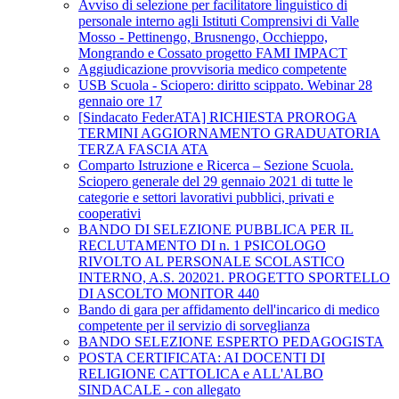
Avviso di selezione per facilitatore linguistico di
personale interno agli Istituti Comprensivi di Valle
Mosso - Pettinengo, Brusnengo, Occhieppo,
Mongrando e Cossato progetto FAMI IMPACT
Aggiudicazione provvisoria medico competente
USB Scuola - Sciopero: diritto scippato. Webinar 28
gennaio ore 17
[Sindacato FederATA] RICHIESTA PROROGA
TERMINI AGGIORNAMENTO GRADUATORIA
TERZA FASCIA ATA
Comparto Istruzione e Ricerca – Sezione Scuola.
Sciopero generale del 29 gennaio 2021 di tutte le
categorie e settori lavorativi pubblici, privati e
cooperativi
BANDO DI SELEZIONE PUBBLICA PER IL
RECLUTAMENTO DI n. 1 PSICOLOGO
RIVOLTO AL PERSONALE SCOLASTICO
INTERNO, A.S. 202021. PROGETTO SPORTELLO
DI ASCOLTO MONITOR 440
Bando di gara per affidamento dell'incarico di medico
competente per il servizio di sorveglianza
BANDO SELEZIONE ESPERTO PEDAGOGISTA
POSTA CERTIFICATA: AI DOCENTI DI
RELIGIONE CATTOLICA e ALL'ALBO
SINDACALE - con allegato