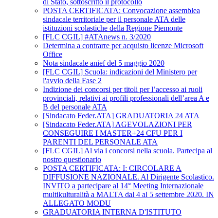
di Stato, sottoscritto il protocollo
POSTA CERTIFICATA: Convocazione assemblea
sindacale territoriale per il personale ATA delle
istituzioni scolastiche della Regione Piemonte
[FLC CGIL] #ATAnews n. 3/2020
Determina a contrarre per acquisto licenze Microsoft
Office
Nota sindacale anief del 5 maggio 2020
[FLC CGIL] Scuola: indicazioni del Ministero per
l'avvio della Fase 2
Indizione dei concorsi per titoli per l’accesso ai ruoli
provinciali, relativi ai profili professionali dell’area A e
B del personale ATA
[Sindacato Feder.ATA] GRADUATORIA 24 ATA
[Sindacato Feder.ATA] AGEVOLAZIONI PER
CONSEGUIRE I MASTER+24 CFU PER I
PARENTI DEL PERSONALE ATA
[FLC CGIL] Al via i concorsi nella scuola. Partecipa al
nostro questionario
POSTA CERTIFICATA: I: CIRCOLARE A
DIFFUSIONE NAZIONALE. Al Dirigente Scolastico.
INVITO a partecipare al 14° Meeting Internazionale
multikulturalità a MALTA dal 4 al 5 settembre 2020. IN
ALLEGATO MODU
GRADUATORIA INTERNA D'ISTITUTO