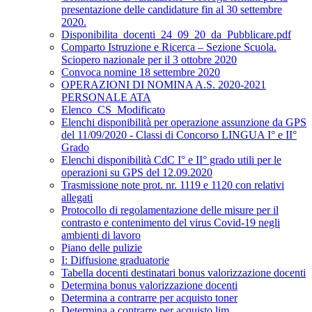
presentazione delle candidature fin al 30 settembre
2020.
Disponibilita_docenti_24_09_20_da_Pubblicare.pdf
Comparto Istruzione e Ricerca – Sezione Scuola.
Sciopero nazionale per il 3 ottobre 2020
Convoca nomine 18 settembre 2020
OPERAZIONI DI NOMINA A.S. 2020-2021
PERSONALE ATA
Elenco_CS_Modificato
Elenchi disponibilità per operazione assunzione da GPS
del 11/09/2020 - Classi di Concorso LINGUA I° e II°
Grado
Elenchi disponibilità CdC I° e II° grado utili per le
operazioni su GPS del 12.09.2020
Trasmissione note prot. nr. 1119 e 1120 con relativi
allegati
Protocollo di regolamentazione delle misure per il
contrasto e contenimento del virus Covid-19 negli
ambienti di lavoro
Piano delle pulizie
I: Diffusione graduatorie
Tabella docenti destinatari bonus valorizzazione docenti
Determina bonus valorizzazione docenti
Determina a contrarre per acquisto toner
Determina a contrarre per acquisto lim