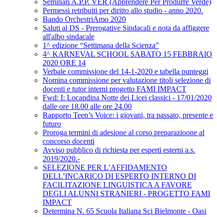
Seminari A.P.P. VER (Apprendere Per Produrre Verde)
Permessi retribuiti per diritto allo studio - anno 2020.
Bando OrchestriAmo 2020
Saluti al DS - Prerogative Sindacali e nota da affiggere
all'albo sindacale
1^ edizione “Settimana della Scienza”
4^ KARNEVAL SCHOOL SABATO 15 FEBBRAIO
2020 ORE 14
Verbale commissione del 14-1-2020 e tabella punteggi
Nomina commissione per valutazione titoli selezione di
docenti e tutor interni progetto FAMI IMPACT
Fwd: I: Locandina Notte dei Licei classici - 17/01/2020
dalle ore 18.00 alle ore 24.00
Rapporto Teen’s Voice: i giovani, tra passato, presente e
futuro
Proroga termini di adesione al corso preparazioone al
concorso docenti
Avviso pubblico di richiesta per esperti esterni a.s.
2019/2020.-
SELEZIONE PER L’AFFIDAMENTO
DELL’INCARICO DI ESPERTO INTERNO DI
FACILITAZIONE LINGUISTICA A FAVORE
DEGLI ALUNNI STRANIERI - PROGETTO FAMI
IMPACT
Determina N. 65 Scuola Italiana Sci Bielmonte - Oasi