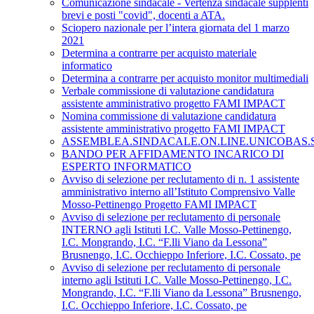
Comunicazione sindacale - Vertenza sindacale supplenti
brevi e posti "covid", docenti a ATA.
Sciopero nazionale per l’intera giornata del 1 marzo
2021
Determina a contrarre per acquisto materiale
informatico
Determina a contrarre per acquisto monitor multimediali
Verbale commissione di valutazione candidatura
assistente amministrativo progetto FAMI IMPACT
Nomina commissione di valutazione candidatura
assistente amministrativo progetto FAMI IMPACT
ASSEMBLEA.SINDACALE.ON.LINE.UNICOBAS.SCU
BANDO PER AFFIDAMENTO INCARICO DI
ESPERTO INFORMATICO
Avviso di selezione per reclutamento di n. 1 assistente
amministrativo interno all’Istituto Comprensivo Valle
Mosso-Pettinengo Progetto FAMI IMPACT
Avviso di selezione per reclutamento di personale
INTERNO agli Istituti I.C. Valle Mosso-Pettinengo,
I.C. Mongrando, I.C. “F.lli Viano da Lessona”
Brusnengo, I.C. Occhieppo Inferiore, I.C. Cossato, pe
Avviso di selezione per reclutamento di personale
interno agli Istituti I.C. Valle Mosso-Pettinengo, I.C.
Mongrando, I.C. “F.lli Viano da Lessona” Brusnengo,
I.C. Occhieppo Inferiore, I.C. Cossato, pe