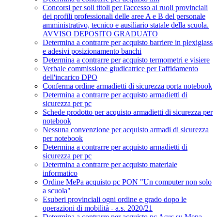
Concorsi per soli titoli per l'accesso ai ruoli provinciali
dei profili professionali delle aree A e B del personale
amministrativo, tecnico e ausiliario statale della scuola.
AVVISO DEPOSITO GRADUATO
Determina a contrarre per acquisto barriere in plexiglass
e adesivi posizionamento banchi
Determina a contrarre per acquisto termometri e visiere
Verbale commissione giudicatrice per l'affidamento
dell'incarico DPO
Conferma ordine armadietti di sicurezza porta notebook
Determina a contrarre per acquisto armadietti di
sicurezza per pc
Schede prodotto per acquisto armadietti di sicurezza per
notebook
Nessuna convenzione per acquisto armadi di sicurezza
per notebook
Determina a contrarre per acquisto armadietti di
sicurezza per pc
Determina a contrarre per acquisto materiale
informatico
Ordine MePa acquisto pc PON "Un computer non solo
a scuola"
Esuberi provinciali ogni ordine e grado dopo le
operazioni di mobilità - a.s. 2020/21
Determina a contrarre per acquisto pc Asus su Mepa