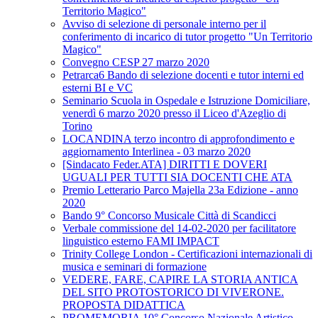
Territorio Magico"
Avviso di selezione di personale interno per il
conferimento di incarico di tutor progetto "Un Territorio
Magico"
Convegno CESP 27 marzo 2020
Petrarca6 Bando di selezione docenti e tutor interni ed
esterni BI e VC
Seminario Scuola in Ospedale e Istruzione Domiciliare,
venerdì 6 marzo 2020 presso il Liceo d'Azeglio di
Torino
LOCANDINA terzo incontro di approfondimento e
aggiornamento Interlinea - 03 marzo 2020
[Sindacato Feder.ATA] DIRITTI E DOVERI
UGUALI PER TUTTI SIA DOCENTI CHE ATA
Premio Letterario Parco Majella 23a Edizione - anno
2020
Bando 9° Concorso Musicale Città di Scandicci
Verbale commissione del 14-02-2020 per facilitatore
linguistico esterno FAMI IMPACT
Trinity College London - Certificazioni internazionali di
musica e seminari di formazione
VEDERE, FARE, CAPIRE LA STORIA ANTICA
DEL SITO PROTOSTORICO DI VIVERONE.
PROPOSTA DIDATTICA
PROMEMORIA 10° Concorso Nazionale Artistico