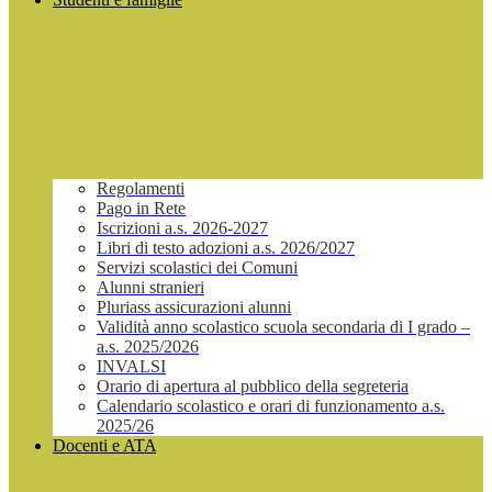
Regolamenti
Pago in Rete
Iscrizioni a.s. 2026-2027
Libri di testo adozioni a.s. 2026/2027
Servizi scolastici dei Comuni
Alunni stranieri
Pluriass assicurazioni alunni
Validità anno scolastico scuola secondaria di I grado –
a.s. 2025/2026
INVALSI
Orario di apertura al pubblico della segreteria
Calendario scolastico e orari di funzionamento a.s.
2025/26
Docenti e ATA