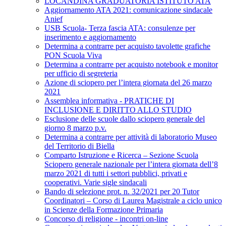
LOCANDINA GRADUATORIA ISTITUTO ATA
Aggiornamento ATA 2021: comunicazione sindacale
Anief
USB Scuola- Terza fascia ATA: consulenze per
inserimento e aggiornamento
Determina a contrarre per acquisto tavolette grafiche
PON Scuola Viva
Determina a contrarre per acquisto notebook e monitor
per ufficio di segreteria
Azione di sciopero per l’intera giornata del 26 marzo
2021
Assemblea informativa - PRATICHE DI
INCLUSIONE E DIRITTO ALLO STUDIO
Esclusione delle scuole dallo sciopero generale del
giorno 8 marzo p.v.
Determina a contrarre per attività di laboratorio Museo
del Territorio di Biella
Comparto Istruzione e Ricerca – Sezione Scuola
Sciopero generale nazionale per l’intera giornata dell’8
marzo 2021 di tutti i settori pubblici, privati e
cooperativi. Varie sigle sindacali
Bando di selezione prot. n. 32/2021 per 20 Tutor
Coordinatori – Corso di Laurea Magistrale a ciclo unico
in Scienze della Formazione Primaria
Concorso di religione - incontri on-line