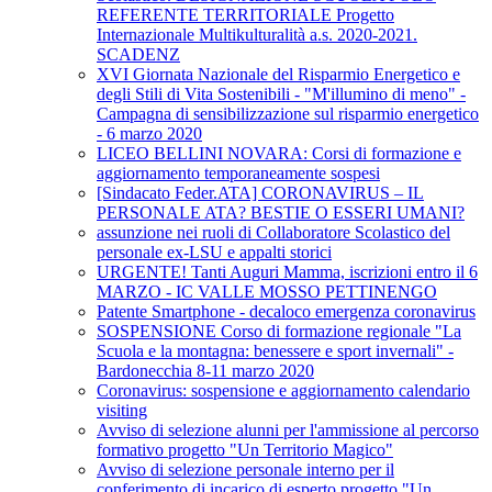
REFERENTE TERRITORIALE Progetto
Internazionale Multikulturalità a.s. 2020-2021.
SCADENZ
XVI Giornata Nazionale del Risparmio Energetico e
degli Stili di Vita Sostenibili - "M'illumino di meno" -
Campagna di sensibilizzazione sul risparmio energetico
- 6 marzo 2020
LICEO BELLINI NOVARA: Corsi di formazione e
aggiornamento temporaneamente sospesi
[Sindacato Feder.ATA] CORONAVIRUS – IL
PERSONALE ATA? BESTIE O ESSERI UMANI?
assunzione nei ruoli di Collaboratore Scolastico del
personale ex-LSU e appalti storici
URGENTE! Tanti Auguri Mamma, iscrizioni entro il 6
MARZO - IC VALLE MOSSO PETTINENGO
Patente Smartphone - decaloco emergenza coronavirus
SOSPENSIONE Corso di formazione regionale "La
Scuola e la montagna: benessere e sport invernali" -
Bardonecchia 8-11 marzo 2020
Coronavirus: sospensione e aggiornamento calendario
visiting
Avviso di selezione alunni per l'ammissione al percorso
formativo progetto "Un Territorio Magico"
Avviso di selezione personale interno per il
conferimento di incarico di esperto progetto "Un