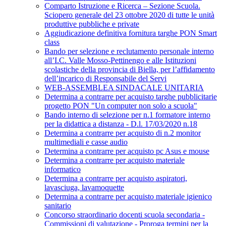
Comparto Istruzione e Ricerca – Sezione Scuola.
Sciopero generale del 23 ottobre 2020 di tutte le unità
produttive pubbliche e private
Aggiudicazione definitiva fornitura targhe PON Smart
class
Bando per selezione e reclutamento personale interno
all’I.C. Valle Mosso-Pettinengo e alle Istituzioni
scolastiche della provincia di Biella, per l’affidamento
dell’incarico di Responsabile del Servi
WEB-ASSEMBLEA SINDACALE UNITARIA
Determina a contrarre per acquisto targhe pubblicitarie
progetto PON "Un computer non solo a scuola"
Bando interno di selezione per n.1 formatore interno
per la didattica a distanza - D.l. 17/03/2020 n.18
Determina a contrarre per acquisto di n.2 monitor
multimediali e casse audio
Determina a contrarre per acquisto pc Asus e mouse
Determina a contrarre per acquisto materiale
informatico
Determina a contrarre per acquisto aspiratori,
lavasciuga, lavamoquette
Determina a contrarre per acquisto materiale igienico
sanitario
Concorso straordinario docenti scuola secondaria -
Commissioni di valutazione - Proroga termini per la