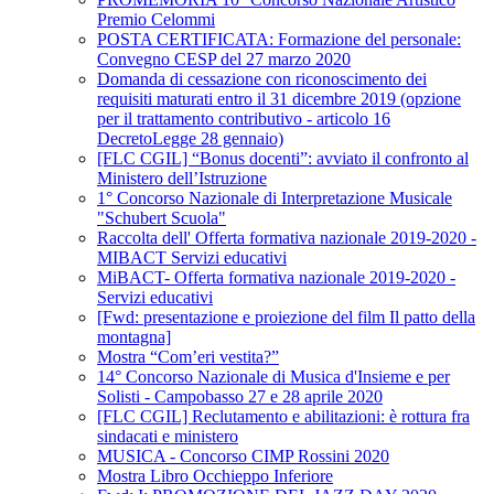
Premio Celommi
POSTA CERTIFICATA: Formazione del personale:
Convegno CESP del 27 marzo 2020
Domanda di cessazione con riconoscimento dei
requisiti maturati entro il 31 dicembre 2019 (opzione
per il trattamento contributivo - articolo 16
DecretoLegge 28 gennaio)
[FLC CGIL] “Bonus docenti”: avviato il confronto al
Ministero dell’Istruzione
1° Concorso Nazionale di Interpretazione Musicale
"Schubert Scuola"
Raccolta dell' Offerta formativa nazionale 2019-2020 -
MIBACT Servizi educativi
MiBACT- Offerta formativa nazionale 2019-2020 -
Servizi educativi
[Fwd: presentazione e proiezione del film Il patto della
montagna]
Mostra “Com’eri vestita?”
14° Concorso Nazionale di Musica d'Insieme e per
Solisti - Campobasso 27 e 28 aprile 2020
[FLC CGIL] Reclutamento e abilitazioni: è rottura fra
sindacati e ministero
MUSICA - Concorso CIMP Rossini 2020
Mostra Libro Occhieppo Inferiore