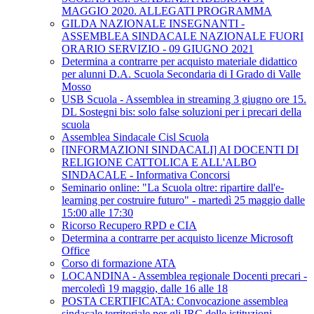
MAGGIO 2020. ALLEGATI PROGRAMMA
GILDA NAZIONALE INSEGNANTI -
ASSEMBLEA SINDACALE NAZIONALE FUORI
ORARIO SERVIZIO - 09 GIUGNO 2021
Determina a contrarre per acquisto materiale didattico
per alunni D.A. Scuola Secondaria di I Grado di Valle
Mosso
USB Scuola - Assemblea in streaming 3 giugno ore 15.
DL Sostegni bis: solo false soluzioni per i precari della
scuola
Assemblea Sindacale Cisl Scuola
[INFORMAZIONI SINDACALI] AI DOCENTI DI
RELIGIONE CATTOLICA E ALL'ALBO
SINDACALE - Informativa Concorsi
Seminario online: "La Scuola oltre: ripartire dall'e-
learning per costruire futuro" - martedì 25 maggio dalle
15:00 alle 17:30
Ricorso Recupero RPD e CIA
Determina a contrarre per acquisto licenze Microsoft
Office
Corso di formazione ATA
LOCANDINA - Assemblea regionale Docenti precari -
mercoledì 19 maggio, dalle 16 alle 18
POSTA CERTIFICATA: Convocazione assemblea
sindacale territoriale per gli IRC delle istituzioni