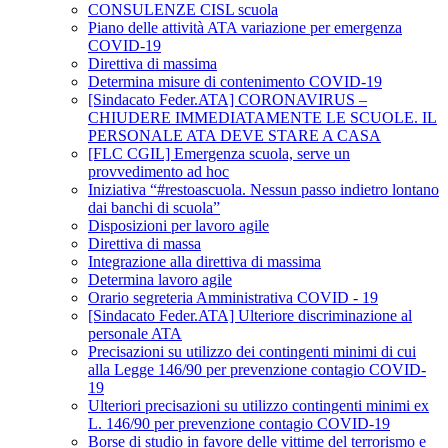
CONSULENZE CISL scuola
Piano delle attività ATA variazione per emergenza
COVID-19
Direttiva di massima
Determina misure di contenimento COVID-19
[Sindacato Feder.ATA] CORONAVIRUS –
CHIUDERE IMMEDIATAMENTE LE SCUOLE. IL
PERSONALE ATA DEVE STARE A CASA
[FLC CGIL] Emergenza scuola, serve un
provvedimento ad hoc
Iniziativa “#restoascuola. Nessun passo indietro lontano
dai banchi di scuola”
Disposizioni per lavoro agile
Direttiva di massa
Integrazione alla direttiva di massima
Determina lavoro agile
Orario segreteria Amministrativa COVID - 19
[Sindacato Feder.ATA] Ulteriore discriminazione al
personale ATA
Precisazioni su utilizzo dei contingenti minimi di cui
alla Legge 146/90 per prevenzione contagio COVID-
19
Ulteriori precisazioni su utilizzo contingenti minimi ex
L. 146/90 per prevenzione contagio COVID-19
Borse di studio in favore delle vittime del terrorismo e