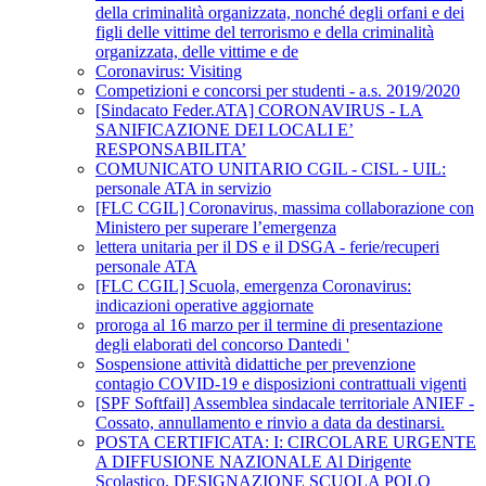
della criminalità organizzata, nonché degli orfani e dei
figli delle vittime del terrorismo e della criminalità
organizzata, delle vittime e de
Coronavirus: Visiting
Competizioni e concorsi per studenti - a.s. 2019/2020
[Sindacato Feder.ATA] CORONAVIRUS - LA
SANIFICAZIONE DEI LOCALI E’
RESPONSABILITA’
COMUNICATO UNITARIO CGIL - CISL - UIL:
personale ATA in servizio
[FLC CGIL] Coronavirus, massima collaborazione con
Ministero per superare l’emergenza
lettera unitaria per il DS e il DSGA - ferie/recuperi
personale ATA
[FLC CGIL] Scuola, emergenza Coronavirus:
indicazioni operative aggiornate
proroga al 16 marzo per il termine di presentazione
degli elaborati del concorso Dantedi '
Sospensione attività didattiche per prevenzione
contagio COVID-19 e disposizioni contrattuali vigenti
[SPF Softfail] Assemblea sindacale territoriale ANIEF -
Cossato, annullamento e rinvio a data da destinarsi.
POSTA CERTIFICATA: I: CIRCOLARE URGENTE
A DIFFUSIONE NAZIONALE Al Dirigente
Scolastico. DESIGNAZIONE SCUOLA POLO