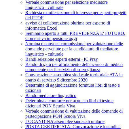
Verbale commissione per selezione mediatore
linguistico - culturale
Richiesta manifestazione di interesse per esperti progetti
del PTOF
avviso di collaborazione plurima per esperto di
informatica Excel
Seminario aperto a tutti: PREVIDENZA E' FUTURO.
Come si va in pensione oggi
Nomina e convoca commissione per valutazione delle
domande pervenute per la candidatura di mediatore
linguistico - culturale
Bandi selezione esperti esterni - IC Pray
Bando di gara per affidamento dell'incarico di medico
competente per il servizio di sorveglianza
Convocazione assemblea sindacale territoriale ATA in
orario di servizio 9 dicembre 2020
Determina di aggiudicazione fornitura libri di testo e
dizionari
Bando mediatore lingusitico
Determina a contrarre per acquisto libri di testo e
dizionari PON Scuola Viva
Verbale commissione di valutazione delle domande di
partecipazione PON Scuola Viva
LOCANDINA assemblee sindacali unitarie
POSTA CERTIFICATA: Convocazione e locandina