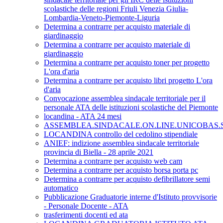
scolastiche delle regioni Friuli Venezia Giulia-
Lombardia-Veneto-Piemonte-Liguria
Determina a contrarre per acquisto materiale di
giardinaggio
Determina a contrarre per acquisto materiale di
giardinaggio
Determina a contrarre per acquisto toner per progetto
L'ora d'aria
Determina a contrarre per acquisto libri progetto L'ora
d'aria
Convocazione assemblea sindacale territoriale per il
personale ATA delle istituzioni scolastiche del Piemonte
locandina - ATA 24 mesi
ASSEMBLEA.SINDACALE.ON.LINE.UNICOBAS.SC
LOCANDINA controllo del cedolino stipendiale
ANIEF: indizione assemblea sindacale territoriale
provincia di Biella - 28 aprile 2021
Determina a contrarre per acquisto web cam
Determina a contrarre per acquisto borsa porta pc
Determina a contrarre per acquisto defibrillatore semi
automatico
Pubblicazione Graduatorie interne d'Istituto provvisorie
- Personale Docente - ATA
trasferimenti docenti ed ata