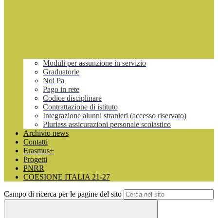
Moduli per assunzione in servizio
Graduatorie
Noi Pa
Pago in rete
Codice disciplinare
Contrattazione di istituto
Integrazione alunni stranieri (accesso riservato)
Pluriass assicurazioni personale scolastico
Archivio news
Contatti
Erasmus+
Progetti
PNRR
COESIONE ITALIA 21-27
Campo di ricerca per le pagine del sito