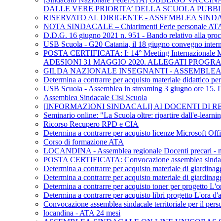
DALLE VERE PRIORITA’ DELLA SCUOLA PUBB
RISERVATO AL DIRIGENTE - ASSEMBLEA SIND
NOTA SINDACALE – Chiarimenti Ferie personale AT
D.D.G. 16 giugno 2021 n. 951 - Bando relativo alla procedu
USB Scuola - G20 Catania, il 18 giugno convegno internaz
POSTA CERTIFICATA: I: 14° Meeting Internazional
ADESIONI 31 MAGGIO 2020. ALLEGATI PROG
GILDA NAZIONALE INSEGNANTI - ASSEMBLEA 
Determina a contrarre per acquisto materiale didattico p
USB Scuola - Assemblea in streaming 3 giugno ore 15. DL 
Assemblea Sindacale Cisl Scuola
[INFORMAZIONI SINDACALI] AI DOCENTI DI REL
Seminario online: "La Scuola oltre: ripartire dall'e-learn
Ricorso Recupero RPD e CIA
Determina a contrarre per acquisto licenze Microsoft Off
Corso di formazione ATA
LOCANDINA - Assemblea regionale Docenti precari - me
POSTA CERTIFICATA: Convocazione assemblea sindacale te
Determina a contrarre per acquisto materiale di giardinag
Determina a contrarre per acquisto materiale di giardinag
Determina a contrarre per acquisto toner per progetto L'or
Determina a contrarre per acquisto libri progetto L'ora d'a
Convocazione assemblea sindacale territoriale per il pers
locandina - ATA 24 mesi