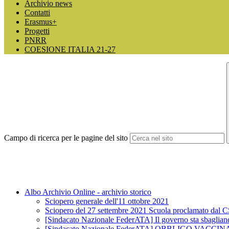
Archivio news
Contatti
Erasmus+
Progetti
PNRR
COESIONE ITALIA 21-27
Campo di ricerca per le pagine del sito
Albo Archivio Online - archivio storico
Sciopero generale dell'11 ottobre 2021
Sciopero del 27 settembre 2021 Scuola proclamato dal 
[Sindacato Nazionale FederATA] Il governo sta sbagliando 
[Sindacato Nazionale FederATA] OBBLIGO V