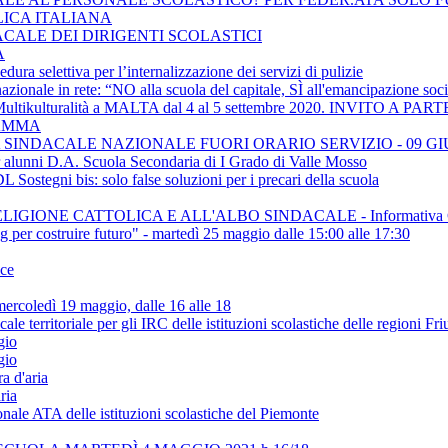
LICA ITALIANA
ACALE DEI DIRIGENTI SCOLASTICI
A
ra selettiva per l’internalizzazione dei servizi di pulizie
ionale in rete: “NO alla scuola del capitale, SÌ all'emancipazione soci
e Multikulturalità a MALTA dal 4 al 5 settembre 2020. INVITO
RAMMA
SINDACALE NAZIONALE FUORI ORARIO SERVIZIO - 09 GI
er alunni D.A. Scuola Secondaria di I Grado di Valle Mosso
Sostegni bis: solo false soluzioni per i precari della scuola
IGIONE CATTOLICA E ALL'ALBO SINDACALE - Informativa C
ing per costruire futuro" - martedì 25 maggio dalle 15:00 alle 17:30
ice
rcoledì 19 maggio, dalle 16 alle 18
rritoriale per gli IRC delle istituzioni scolastiche delle regioni Fr
gio
gio
a d'aria
ria
onale ATA delle istituzioni scolastiche del Piemonte