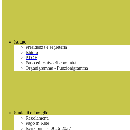
Istituto
Presidenza e segreteria
Istituto
PTOF
Patto educativo di comunità
Organigramma - Funzionigramma
Studenti e famiglie
Regolamenti
Pago in Rete
Iscrizioni a.s. 2026-2027