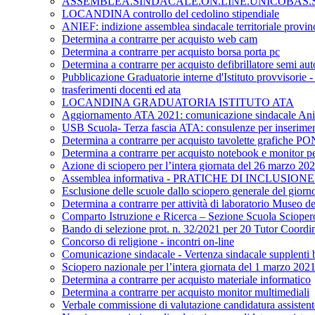
ASSEMBLEA.SINDACALE.ON.LINE.UNICOBAS.SC
LOCANDINA controllo del cedolino stipendiale
ANIEF: indizione assemblea sindacale territoriale provinc
Determina a contrarre per acquisto web cam
Determina a contrarre per acquisto borsa porta pc
Determina a contrarre per acquisto defibrillatore semi au
Pubblicazione Graduatorie interne d'Istituto provvisorie
trasferimenti docenti ed ata
LOCANDINA GRADUATORIA ISTITUTO ATA
Aggiornamento ATA 2021: comunicazione sindacale Ani
USB Scuola- Terza fascia ATA: consulenze per inserime
Determina a contrarre per acquisto tavolette grafiche P
Determina a contrarre per acquisto notebook e monitor per
Azione di sciopero per l’intera giornata del 26 marzo 20
Assemblea informativa - PRATICHE DI INCLUSIO
Esclusione delle scuole dallo sciopero generale del giorn
Determina a contrarre per attività di laboratorio Museo del
Comparto Istruzione e Ricerca – Sezione Scuola Sciopero gen
Bando di selezione prot. n. 32/2021 per 20 Tutor Coordin
Concorso di religione - incontri on-line
Comunicazione sindacale - Vertenza sindacale supplenti b
Sciopero nazionale per l’intera giornata del 1 marzo 202
Determina a contrarre per acquisto materiale informatico
Determina a contrarre per acquisto monitor multimediali
Verbale commissione di valutazione candidatura assist