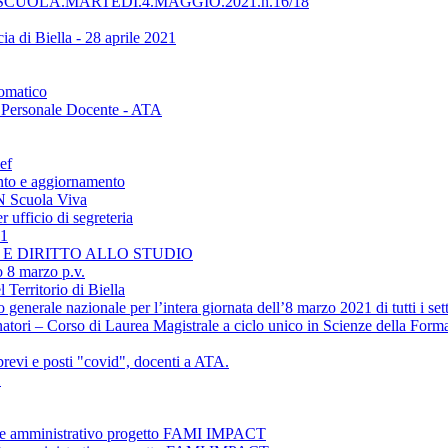
UOLA.MARTEDÌ.4.MAGGIO.2021.h.16/18
ia di Biella - 28 aprile 2021
tomatico
 - Personale Docente - ATA
ef
nto e aggiornamento
ON Scuola Viva
 ufficio di segreteria
21
NE E DIRITTO ALLO STUDIO
o 8 marzo p.v.
 Territorio di Biella
erale nazionale per l’intera giornata dell’8 marzo 2021 di tutti i settor
atori – Corso di Laurea Magistrale a ciclo unico in Scienze della Form
revi e posti "covid", docenti a ATA.
1
ente amministrativo progetto FAMI IMPACT