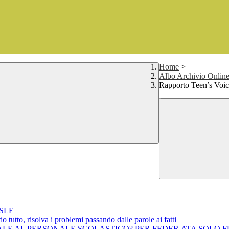
Home
>
Albo Archivio Online 
Rapporto Teen’s Voice:
CSLE
tutto, risolva i problemi passando dalle parole ai fatti
ACCINALE AL PERSONALE SCOLASTICO? PER FEDER.ATA SOL