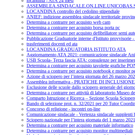
locandina - ATA 24 mesi
ASSEMBLEA.SINDACALE.ON.LINE.UNICOBAS.SC
LOCANDINA controllo del cedolino stipendiale
ANIEF: indizione assemblea sindacale territoriale provinc
Determina a contrarre per acquisto web cam
Determina a contrarre per acquisto borsa porta pc
Determina a contrarre per acquisto defibrillatore semi au
Pubblicazione Graduatorie interne d'Istituto provvisorie
trasferimenti docenti ed ata
LOCANDINA GRADUATORIA ISTITUTO ATA
Aggiornamento ATA 2021: comunicazione sindacale Ani
USB Scuola- Terza fascia ATA: consulenze per inserime
Determina a contrarre per acquisto tavolette grafiche P
Determina a contrarre per acquisto notebook e monitor per
Azione di sciopero per l’intera giornata del 26 marzo 20
Assemblea informativa - PRATICHE DI INCLUSIO
Esclusione delle scuole dallo sciopero generale del giorn
Determina a contrarre per attività di laboratorio Museo del
Comparto Istruzione e Ricerca – Sezione Scuola Sciopero gen
Bando di selezione prot. n. 32/2021 per 20 Tutor Coordin
Concorso di religione - incontri on-line
Comunicazione sindacale - Vertenza sindacale supplenti b
Sciopero nazionale per l’intera giornata del 1 marzo 202
Determina a contrarre per acquisto materiale informatico
Determina a contrarre per acquisto monitor multimediali