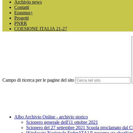
Archivio news
Contatti
Erasmus+
Progetti
PNRR
COESIONE ITALIA 21-27
Campo di ricerca per le pagine del sito
Albo Archivio Online - archivio storico
Sciopero generale dell'11 ottobre 2021
Sciopero del 27 settembre 2021 Scuola proclamato dal 
[Sindacato Nazionale FederATA] Il governo sta sbagliando 