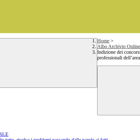
Home
>
Albo Archivio Online 
Indizione dei concorsi p
professionali dell’ar
CSLE
tutto, risolva i problemi passando dalle parole ai fatti