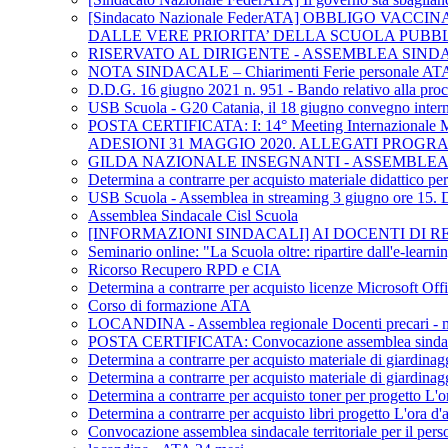
[Sindacato Nazionale FederATA] OBBLIGO V
DALLE VERE PRIORITA’ DELLA SCUOLA PUBB
RISERVATO AL DIRIGENTE - ASSEMBLEA SIND
NOTA SINDACALE – Chiarimenti Ferie personale AT
D.D.G. 16 giugno 2021 n. 951 - Bando relativo alla procedu
USB Scuola - G20 Catania, il 18 giugno convegno internaz
POSTA CERTIFICATA: I: 14° Meeting Internazional
ADESIONI 31 MAGGIO 2020. ALLEGATI PROG
GILDA NAZIONALE INSEGNANTI - ASSEMBLEA 
Determina a contrarre per acquisto materiale didattico p
USB Scuola - Assemblea in streaming 3 giugno ore 15. DL 
Assemblea Sindacale Cisl Scuola
[INFORMAZIONI SINDACALI] AI DOCENTI DI REL
Seminario online: "La Scuola oltre: ripartire dall'e-learn
Ricorso Recupero RPD e CIA
Determina a contrarre per acquisto licenze Microsoft Off
Corso di formazione ATA
LOCANDINA - Assemblea regionale Docenti precari - me
POSTA CERTIFICATA: Convocazione assemblea sindacale te
Determina a contrarre per acquisto materiale di giardinag
Determina a contrarre per acquisto materiale di giardinag
Determina a contrarre per acquisto toner per progetto L'or
Determina a contrarre per acquisto libri progetto L'ora d'a
Convocazione assemblea sindacale territoriale per il pers