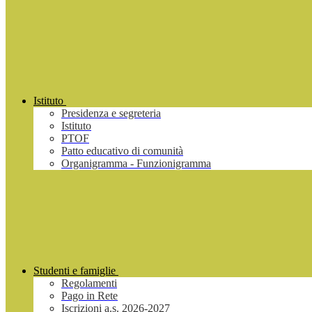
Istituto
Presidenza e segreteria
Istituto
PTOF
Patto educativo di comunità
Organigramma - Funzionigramma
Studenti e famiglie
Regolamenti
Pago in Rete
Iscrizioni a.s. 2026-2027