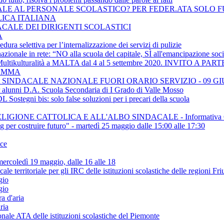
ACCINALE AL PERSONALE SCOLASTICO? PER FEDER.ATA SOL
LICA ITALIANA
ACALE DEI DIRIGENTI SCOLASTICI
A
ra selettiva per l’internalizzazione dei servizi di pulizie
ionale in rete: “NO alla scuola del capitale, SÌ all'emancipazione soci
e Multikulturalità a MALTA dal 4 al 5 settembre 2020. INVITO
RAMMA
SINDACALE NAZIONALE FUORI ORARIO SERVIZIO - 09 GI
er alunni D.A. Scuola Secondaria di I Grado di Valle Mosso
Sostegni bis: solo false soluzioni per i precari della scuola
IGIONE CATTOLICA E ALL'ALBO SINDACALE - Informativa C
ing per costruire futuro" - martedì 25 maggio dalle 15:00 alle 17:30
ice
rcoledì 19 maggio, dalle 16 alle 18
rritoriale per gli IRC delle istituzioni scolastiche delle regioni Fr
gio
gio
a d'aria
ria
onale ATA delle istituzioni scolastiche del Piemonte