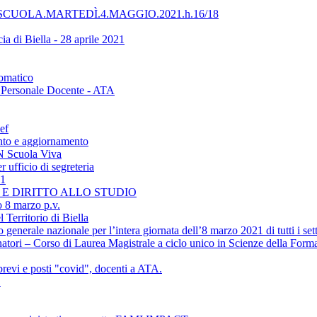
UOLA.MARTEDÌ.4.MAGGIO.2021.h.16/18
ia di Biella - 28 aprile 2021
tomatico
 - Personale Docente - ATA
ef
nto e aggiornamento
ON Scuola Viva
 ufficio di segreteria
21
NE E DIRITTO ALLO STUDIO
o 8 marzo p.v.
 Territorio di Biella
erale nazionale per l’intera giornata dell’8 marzo 2021 di tutti i settor
atori – Corso di Laurea Magistrale a ciclo unico in Scienze della Form
revi e posti "covid", docenti a ATA.
1