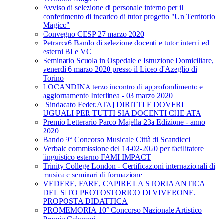
Avviso di selezione di personale interno per il
conferimento di incarico di tutor progetto "Un Territorio
Magico"
Convegno CESP 27 marzo 2020
Petrarca6 Bando di selezione docenti e tutor interni ed
esterni BI e VC
Seminario Scuola in Ospedale e Istruzione Domiciliare,
venerdì 6 marzo 2020 presso il Liceo d'Azeglio di
Torino
LOCANDINA terzo incontro di approfondimento e
aggiornamento Interlinea - 03 marzo 2020
[Sindacato Feder.ATA] DIRITTI E DOVERI
UGUALI PER TUTTI SIA DOCENTI CHE ATA
Premio Letterario Parco Majella 23a Edizione - anno
2020
Bando 9° Concorso Musicale Città di Scandicci
Verbale commissione del 14-02-2020 per facilitatore
linguistico esterno FAMI IMPACT
Trinity College London - Certificazioni internazionali di
musica e seminari di formazione
VEDERE, FARE, CAPIRE LA STORIA ANTICA
DEL SITO PROTOSTORICO DI VIVERONE.
PROPOSTA DIDATTICA
PROMEMORIA 10° Concorso Nazionale Artistico
Premio Celommi