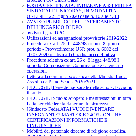
POSTA CERTIFICATA: INDIZIONE ASSEMBLEA
SINDACALE UNICOBAS, IN MODALITA'
ONLINE - 22 Luglio 2020 dalle h. 16 alle h. 18
AVVISO PUBBLICO PER L'AFFIDAMENTO
DELL'INCARICO DI DPO
avviso di gara DPO
Utilizzazioni ed assegnazioni provvisorie 2019/2022
Procedura ex art. 26, L. 448/98 comma 8, primo
periodo - Provvedimento USR prot. n. 6602 del
10.07.2020 relativo alla Graduatoria definitiva
Procedura selettiva ex art. 26 c. 8 legge 448/98 I
periodo. Composizione Commissione e calendario
operazioni
Lettera alla comunita' scolastica della Ministra Lucia
Azzolina e Piano Scuola 2020/2021
[FLC CGIL] Ferie del personale della scuola: facciamo
il punto
[FLC CGIL] Scuola: sciopero e manifestazioni in tutta
Italia per chiedere la riapertura in sicurezza
[Sindacato Feder.ATA] VUOI DIVENTARE
INSEGNANTE? MASTER E 24CFU ONLINE,
CERTIFICAZIONI INFORMATICHE E
LINGUISTICHE
Mobilità del personale docente di religione cattolica,