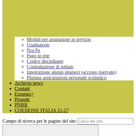
Moduli per assunzione in servizio
Graduatorie
Noi Pa
Pago in rete
Codice disciplinare
Contrattazione di istituto
Integrazione alunni stranieri (accesso riservato)
Pluriass assicurazioni personale scolastico
Archivio news
Contatti
Erasmus+
Progetti
PNRR
COESIONE ITALIA 21-27
Campo di ricerca per le pagine del sito