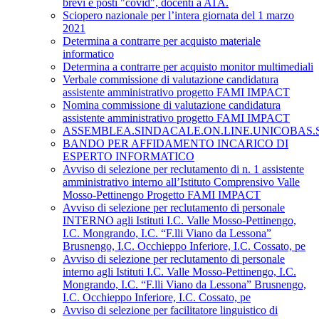
brevi e posti "covid", docenti a ATA.
Sciopero nazionale per l’intera giornata del 1 marzo
2021
Determina a contrarre per acquisto materiale
informatico
Determina a contrarre per acquisto monitor multimediali
Verbale commissione di valutazione candidatura
assistente amministrativo progetto FAMI IMPACT
Nomina commissione di valutazione candidatura
assistente amministrativo progetto FAMI IMPACT
ASSEMBLEA.SINDACALE.ON.LINE.UNICOBAS.SCU
BANDO PER AFFIDAMENTO INCARICO DI
ESPERTO INFORMATICO
Avviso di selezione per reclutamento di n. 1 assistente
amministrativo interno all’Istituto Comprensivo Valle
Mosso-Pettinengo Progetto FAMI IMPACT
Avviso di selezione per reclutamento di personale
INTERNO agli Istituti I.C. Valle Mosso-Pettinengo,
I.C. Mongrando, I.C. “F.lli Viano da Lessona”
Brusnengo, I.C. Occhieppo Inferiore, I.C. Cossato, pe
Avviso di selezione per reclutamento di personale
interno agli Istituti I.C. Valle Mosso-Pettinengo, I.C.
Mongrando, I.C. “F.lli Viano da Lessona” Brusnengo,
I.C. Occhieppo Inferiore, I.C. Cossato, pe
Avviso di selezione per facilitatore linguistico di