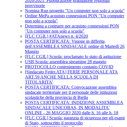
2020/2021. Pubblicazione graduatorie regionali
provvisorie
Nomina Rup progetto "Un computer non solo a scuola"
Ordine MePa acquisto connessioni PON "Un computer
non solo a scuola"
Determina a contrarre per acquisto connessioni PON
"Un computer non solo a scuola"
[FLC CGIL] #ATAnews n. 4/2020
POSTA CERTIFICATA: Visione in differita
dell'ASSEMBLEA SINDACALE online di Martedì 26
Maggio
[FLC CGIL] Scuola: proclamato lo stato di agitazione
USB Scuola: assemblea streaming 28 maggio
PROTOCOLLO contenimento contagio COVID
[Sindacato Feder.ATA] FERIE PERSONALE ATA
ART.59 ANCHE NELLA SCUOLA DI
TITOLARITA’
POSTA CERTIFICATA: Convocazione assemblea
sindacale territoriale per il personale delle istituzioni
scolastiche della provincia di Biella
POSTA CERTIFICATA: INDIZIONE ASSEMBLEA
SINDACALE UNICOBAS, IN MODALITA'
ONLINE - 26 MAGGIO 2020 dalle h. 16 alle h. 18
[FLC CGIL] Scuola: garanzia di sicurezza per gli esami
di Stato, sottoscritto il protocollo