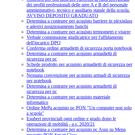
dei profili professionali delle aree A e B del personale
amministrativo, tecnico e ausiliario statale della scuola.
AVVISO DEPOSITO GRADUATO
Determina a contrarre per acquisto barriere in plexiglass
e adesivi posizionamento banchi
Determina a contrarre per acquisto termometri e visiere
Verbale commissione giudicatrice per l'affidamento
dell'incarico DPO
Conferma ordine armadietti di sicurezza porta notebook
Determina a contrarre per acquisto armadietti di
sicurezza per pc
Schede prodotto per acquisto armadietti di sicurezza per
notebook
Nessuna convenzione per acquisto armadi di sicurezza
per notebook
Determina a contrarre per acquisto armadietti di
sicurezza per pc
Determina a contrarre per acquisto materiale
informatico
Ordine MePa acquisto pc PON "Un computer non solo
a scuola"
Esuberi provinciali ogni ordine e grado dopo le
operazioni di mobilità - a.s. 2020/21
Determina a contrarre per acquisto pc Asus su Mepa
progetto PON Smart Class