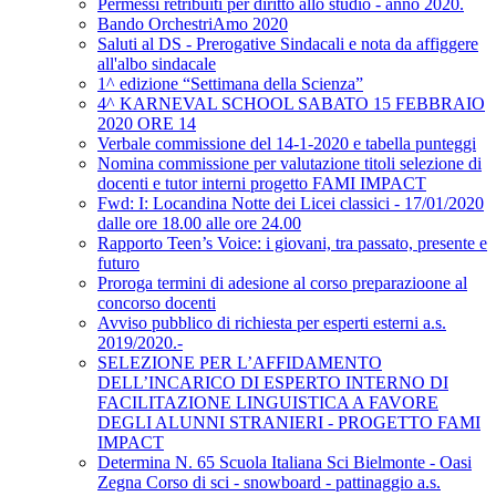
Permessi retribuiti per diritto allo studio - anno 2020.
Bando OrchestriAmo 2020
Saluti al DS - Prerogative Sindacali e nota da affiggere
all'albo sindacale
1^ edizione “Settimana della Scienza”
4^ KARNEVAL SCHOOL SABATO 15 FEBBRAIO
2020 ORE 14
Verbale commissione del 14-1-2020 e tabella punteggi
Nomina commissione per valutazione titoli selezione di
docenti e tutor interni progetto FAMI IMPACT
Fwd: I: Locandina Notte dei Licei classici - 17/01/2020
dalle ore 18.00 alle ore 24.00
Rapporto Teen’s Voice: i giovani, tra passato, presente e
futuro
Proroga termini di adesione al corso preparazioone al
concorso docenti
Avviso pubblico di richiesta per esperti esterni a.s.
2019/2020.-
SELEZIONE PER L’AFFIDAMENTO
DELL’INCARICO DI ESPERTO INTERNO DI
FACILITAZIONE LINGUISTICA A FAVORE
DEGLI ALUNNI STRANIERI - PROGETTO FAMI
IMPACT
Determina N. 65 Scuola Italiana Sci Bielmonte - Oasi
Zegna Corso di sci - snowboard - pattinaggio a.s.