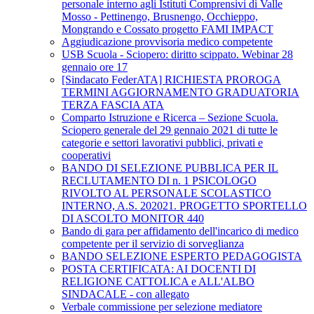
personale interno agli Istituti Comprensivi di Valle
Mosso - Pettinengo, Brusnengo, Occhieppo,
Mongrando e Cossato progetto FAMI IMPACT
Aggiudicazione provvisoria medico competente
USB Scuola - Sciopero: diritto scippato. Webinar 28
gennaio ore 17
[Sindacato FederATA] RICHIESTA PROROGA
TERMINI AGGIORNAMENTO GRADUATORIA
TERZA FASCIA ATA
Comparto Istruzione e Ricerca – Sezione Scuola.
Sciopero generale del 29 gennaio 2021 di tutte le
categorie e settori lavorativi pubblici, privati e
cooperativi
BANDO DI SELEZIONE PUBBLICA PER IL
RECLUTAMENTO DI n. 1 PSICOLOGO
RIVOLTO AL PERSONALE SCOLASTICO
INTERNO, A.S. 202021. PROGETTO SPORTELLO
DI ASCOLTO MONITOR 440
Bando di gara per affidamento dell'incarico di medico
competente per il servizio di sorveglianza
BANDO SELEZIONE ESPERTO PEDAGOGISTA
POSTA CERTIFICATA: AI DOCENTI DI
RELIGIONE CATTOLICA e ALL'ALBO
SINDACALE - con allegato
Verbale commissione per selezione mediatore