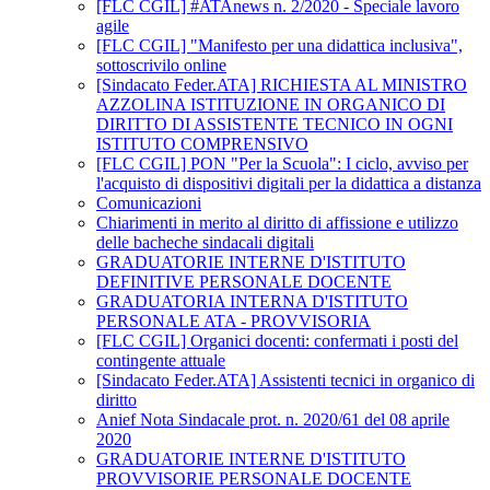
[FLC CGIL] #ATAnews n. 2/2020 - Speciale lavoro
agile
[FLC CGIL] "Manifesto per una didattica inclusiva",
sottoscrivilo online
[Sindacato Feder.ATA] RICHIESTA AL MINISTRO
AZZOLINA ISTITUZIONE IN ORGANICO DI
DIRITTO DI ASSISTENTE TECNICO IN OGNI
ISTITUTO COMPRENSIVO
[FLC CGIL] PON "Per la Scuola": I ciclo, avviso per
l'acquisto di dispositivi digitali per la didattica a distanza
Comunicazioni
Chiarimenti in merito al diritto di affissione e utilizzo
delle bacheche sindacali digitali
GRADUATORIE INTERNE D'ISTITUTO
DEFINITIVE PERSONALE DOCENTE
GRADUATORIA INTERNA D'ISTITUTO
PERSONALE ATA - PROVVISORIA
[FLC CGIL] Organici docenti: confermati i posti del
contingente attuale
[Sindacato Feder.ATA] Assistenti tecnici in organico di
diritto
Anief Nota Sindacale prot. n. 2020/61 del 08 aprile
2020
GRADUATORIE INTERNE D'ISTITUTO
PROVVISORIE PERSONALE DOCENTE