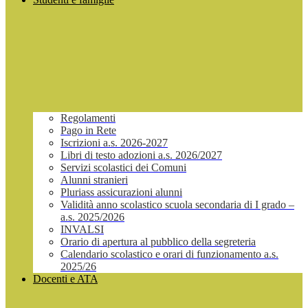
Regolamenti
Pago in Rete
Iscrizioni a.s. 2026-2027
Libri di testo adozioni a.s. 2026/2027
Servizi scolastici dei Comuni
Alunni stranieri
Pluriass assicurazioni alunni
Validità anno scolastico scuola secondaria di I grado –
a.s. 2025/2026
INVALSI
Orario di apertura al pubblico della segreteria
Calendario scolastico e orari di funzionamento a.s.
2025/26
Docenti e ATA