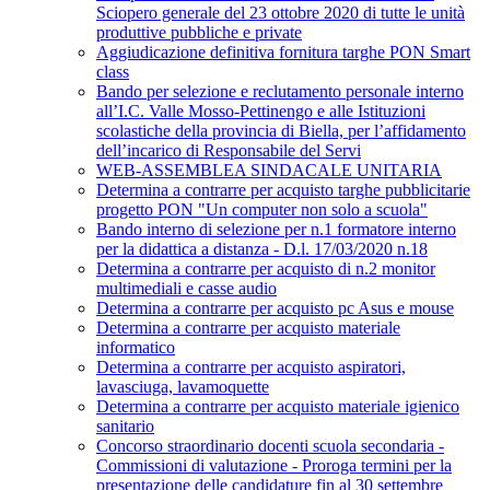
Sciopero generale del 23 ottobre 2020 di tutte le unità
produttive pubbliche e private
Aggiudicazione definitiva fornitura targhe PON Smart
class
Bando per selezione e reclutamento personale interno
all’I.C. Valle Mosso-Pettinengo e alle Istituzioni
scolastiche della provincia di Biella, per l’affidamento
dell’incarico di Responsabile del Servi
WEB-ASSEMBLEA SINDACALE UNITARIA
Determina a contrarre per acquisto targhe pubblicitarie
progetto PON "Un computer non solo a scuola"
Bando interno di selezione per n.1 formatore interno
per la didattica a distanza - D.l. 17/03/2020 n.18
Determina a contrarre per acquisto di n.2 monitor
multimediali e casse audio
Determina a contrarre per acquisto pc Asus e mouse
Determina a contrarre per acquisto materiale
informatico
Determina a contrarre per acquisto aspiratori,
lavasciuga, lavamoquette
Determina a contrarre per acquisto materiale igienico
sanitario
Concorso straordinario docenti scuola secondaria -
Commissioni di valutazione - Proroga termini per la
presentazione delle candidature fin al 30 settembre