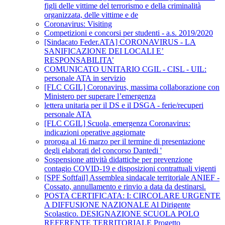
figli delle vittime del terrorismo e della criminalità
organizzata, delle vittime e de
Coronavirus: Visiting
Competizioni e concorsi per studenti - a.s. 2019/2020
[Sindacato Feder.ATA] CORONAVIRUS - LA
SANIFICAZIONE DEI LOCALI E’
RESPONSABILITA’
COMUNICATO UNITARIO CGIL - CISL - UIL:
personale ATA in servizio
[FLC CGIL] Coronavirus, massima collaborazione con
Ministero per superare l’emergenza
lettera unitaria per il DS e il DSGA - ferie/recuperi
personale ATA
[FLC CGIL] Scuola, emergenza Coronavirus:
indicazioni operative aggiornate
proroga al 16 marzo per il termine di presentazione
degli elaborati del concorso Dantedi '
Sospensione attività didattiche per prevenzione
contagio COVID-19 e disposizioni contrattuali vigenti
[SPF Softfail] Assemblea sindacale territoriale ANIEF -
Cossato, annullamento e rinvio a data da destinarsi.
POSTA CERTIFICATA: I: CIRCOLARE URGENTE
A DIFFUSIONE NAZIONALE Al Dirigente
Scolastico. DESIGNAZIONE SCUOLA POLO
REFERENTE TERRITORIALE Progetto