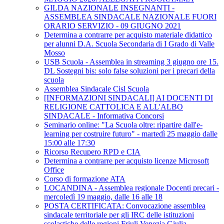
GILDA NAZIONALE INSEGNANTI -
ASSEMBLEA SINDACALE NAZIONALE FUORI
ORARIO SERVIZIO - 09 GIUGNO 2021
Determina a contrarre per acquisto materiale didattico
per alunni D.A. Scuola Secondaria di I Grado di Valle
Mosso
USB Scuola - Assemblea in streaming 3 giugno ore 15.
DL Sostegni bis: solo false soluzioni per i precari della
scuola
Assemblea Sindacale Cisl Scuola
[INFORMAZIONI SINDACALI] AI DOCENTI DI
RELIGIONE CATTOLICA E ALL'ALBO
SINDACALE - Informativa Concorsi
Seminario online: "La Scuola oltre: ripartire dall'e-
learning per costruire futuro" - martedì 25 maggio dalle
15:00 alle 17:30
Ricorso Recupero RPD e CIA
Determina a contrarre per acquisto licenze Microsoft
Office
Corso di formazione ATA
LOCANDINA - Assemblea regionale Docenti precari -
mercoledì 19 maggio, dalle 16 alle 18
POSTA CERTIFICATA: Convocazione assemblea
sindacale territoriale per gli IRC delle istituzioni
scolastiche delle regioni Friuli Venezia Giulia-