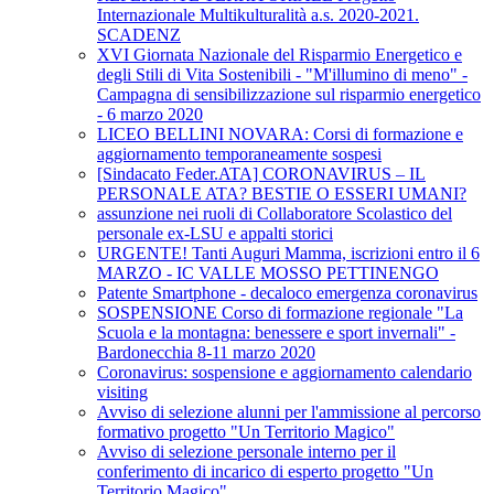
Internazionale Multikulturalità a.s. 2020-2021.
SCADENZ
XVI Giornata Nazionale del Risparmio Energetico e
degli Stili di Vita Sostenibili - "M'illumino di meno" -
Campagna di sensibilizzazione sul risparmio energetico
- 6 marzo 2020
LICEO BELLINI NOVARA: Corsi di formazione e
aggiornamento temporaneamente sospesi
[Sindacato Feder.ATA] CORONAVIRUS – IL
PERSONALE ATA? BESTIE O ESSERI UMANI?
assunzione nei ruoli di Collaboratore Scolastico del
personale ex-LSU e appalti storici
URGENTE! Tanti Auguri Mamma, iscrizioni entro il 6
MARZO - IC VALLE MOSSO PETTINENGO
Patente Smartphone - decaloco emergenza coronavirus
SOSPENSIONE Corso di formazione regionale "La
Scuola e la montagna: benessere e sport invernali" -
Bardonecchia 8-11 marzo 2020
Coronavirus: sospensione e aggiornamento calendario
visiting
Avviso di selezione alunni per l'ammissione al percorso
formativo progetto "Un Territorio Magico"
Avviso di selezione personale interno per il
conferimento di incarico di esperto progetto "Un
Territorio Magico"