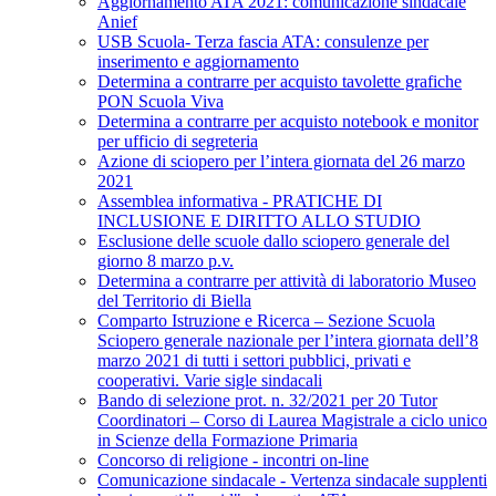
Aggiornamento ATA 2021: comunicazione sindacale
Anief
USB Scuola- Terza fascia ATA: consulenze per
inserimento e aggiornamento
Determina a contrarre per acquisto tavolette grafiche
PON Scuola Viva
Determina a contrarre per acquisto notebook e monitor
per ufficio di segreteria
Azione di sciopero per l’intera giornata del 26 marzo
2021
Assemblea informativa - PRATICHE DI
INCLUSIONE E DIRITTO ALLO STUDIO
Esclusione delle scuole dallo sciopero generale del
giorno 8 marzo p.v.
Determina a contrarre per attività di laboratorio Museo
del Territorio di Biella
Comparto Istruzione e Ricerca – Sezione Scuola
Sciopero generale nazionale per l’intera giornata dell’8
marzo 2021 di tutti i settori pubblici, privati e
cooperativi. Varie sigle sindacali
Bando di selezione prot. n. 32/2021 per 20 Tutor
Coordinatori – Corso di Laurea Magistrale a ciclo unico
in Scienze della Formazione Primaria
Concorso di religione - incontri on-line
Comunicazione sindacale - Vertenza sindacale supplenti