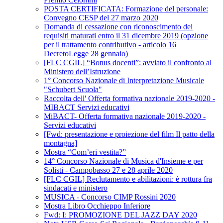
POSTA CERTIFICATA: Formazione del personale:
Convegno CESP del 27 marzo 2020
Domanda di cessazione con riconoscimento dei
requisiti maturati entro il 31 dicembre 2019 (opzione
per il trattamento contributivo - articolo 16
DecretoLegge 28 gennaio)
[FLC CGIL] “Bonus docenti”: avviato il confronto al
Ministero dell’Istruzione
1° Concorso Nazionale di Interpretazione Musicale
"Schubert Scuola"
Raccolta dell' Offerta formativa nazionale 2019-2020 -
MIBACT Servizi educativi
MiBACT- Offerta formativa nazionale 2019-2020 -
Servizi educativi
[Fwd: presentazione e proiezione del film Il patto della
montagna]
Mostra “Com’eri vestita?”
14° Concorso Nazionale di Musica d'Insieme e per
Solisti - Campobasso 27 e 28 aprile 2020
[FLC CGIL] Reclutamento e abilitazioni: è rottura fra
sindacati e ministero
MUSICA - Concorso CIMP Rossini 2020
Mostra Libro Occhieppo Inferiore
Fwd: I: PROMOZIONE DEL JAZZ DAY 2020