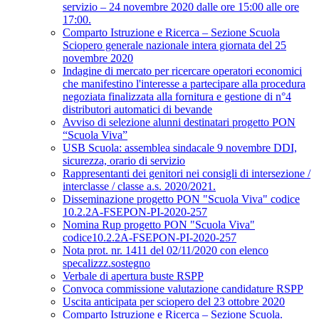
servizio – 24 novembre 2020 dalle ore 15:00 alle ore
17:00.
Comparto Istruzione e Ricerca – Sezione Scuola
Sciopero generale nazionale intera giornata del 25
novembre 2020
Indagine di mercato per ricercare operatori economici
che manifestino l'interesse a partecipare alla procedura
negoziata finalizzata alla fornitura e gestione di n°4
distributori automatici di bevande
Avviso di selezione alunni destinatari progetto PON
“Scuola Viva”
USB Scuola: assemblea sindacale 9 novembre DDI,
sicurezza, orario di servizio
Rappresentanti dei genitori nei consigli di intersezione /
interclasse / classe a.s. 2020/2021.
Disseminazione progetto PON "Scuola Viva" codice
10.2.2A-FSEPON-PI-2020-257
Nomina Rup progetto PON "Scuola Viva"
codice10.2.2A-FSEPON-PI-2020-257
Nota prot. nr. 1411 del 02/11/2020 con elenco
specalizzz.sostegno
Verbale di apertura buste RSPP
Convoca commissione valutazione candidature RSPP
Uscita anticipata per sciopero del 23 ottobre 2020
Comparto Istruzione e Ricerca – Sezione Scuola.