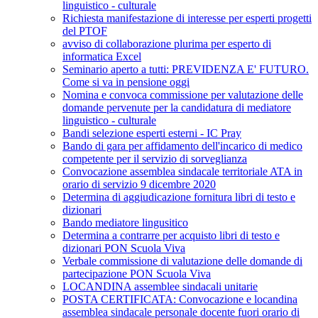
linguistico - culturale
Richiesta manifestazione di interesse per esperti progetti
del PTOF
avviso di collaborazione plurima per esperto di
informatica Excel
Seminario aperto a tutti: PREVIDENZA E' FUTURO.
Come si va in pensione oggi
Nomina e convoca commissione per valutazione delle
domande pervenute per la candidatura di mediatore
linguistico - culturale
Bandi selezione esperti esterni - IC Pray
Bando di gara per affidamento dell'incarico di medico
competente per il servizio di sorveglianza
Convocazione assemblea sindacale territoriale ATA in
orario di servizio 9 dicembre 2020
Determina di aggiudicazione fornitura libri di testo e
dizionari
Bando mediatore lingusitico
Determina a contrarre per acquisto libri di testo e
dizionari PON Scuola Viva
Verbale commissione di valutazione delle domande di
partecipazione PON Scuola Viva
LOCANDINA assemblee sindacali unitarie
POSTA CERTIFICATA: Convocazione e locandina
assemblea sindacale personale docente fuori orario di