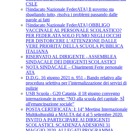
CSLE
[Sindacato Nazionale FederATA] Il governo sta
sbagliando tutto, risolva i problemi passando dalle
parole ai fatti
[Sindacato Nazionale FederATA] OBBLIGO
VACCINALE AL PERSONALE SCOLASTICO?
PER FEDER.ATA SOLO FUMO NEGLI OCCHI
PER DISTORCERE L’ATTENZIONE DALLE
VERE PRIORITA’ DELLA SCUOLA PUBBLICA
ITALIANA
RISERVATO AL DIRIGENTE - ASSEMBLEA
SINDACALE DEI DIRIGENTI SCOLASTICI
NOTA SINDACALE – Chiarimenti Ferie personale
ATA
D.D.G. 16 giugno 2021 n. 951 - Bando relativo alla
procedura selettiva per l’internalizzazione dei servizi di
pulizie
USB Scuola - G20 Catania, il 18 giugno convegno
internazionale in rete: “NO alla scuola del capitale, SÌ
all'emancipazione sociale”
POSTA CERTIFICATA: I: 14° Meeting Internazionale
Multikulturalità a MALTA dal 4 al 5 settembre 2020.
INVITO A PARTECIPARE AI DIRIGENTI
SCOLASTICI. SCADENZA ADESIONI 31
MAGGIO 2020. ALLEGATI PROGRAMMA