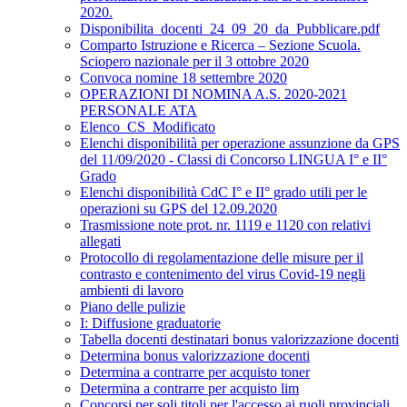
2020.
Disponibilita_docenti_24_09_20_da_Pubblicare.pdf
Comparto Istruzione e Ricerca – Sezione Scuola.
Sciopero nazionale per il 3 ottobre 2020
Convoca nomine 18 settembre 2020
OPERAZIONI DI NOMINA A.S. 2020-2021
PERSONALE ATA
Elenco_CS_Modificato
Elenchi disponibilità per operazione assunzione da GPS
del 11/09/2020 - Classi di Concorso LINGUA I° e II°
Grado
Elenchi disponibilità CdC I° e II° grado utili per le
operazioni su GPS del 12.09.2020
Trasmissione note prot. nr. 1119 e 1120 con relativi
allegati
Protocollo di regolamentazione delle misure per il
contrasto e contenimento del virus Covid-19 negli
ambienti di lavoro
Piano delle pulizie
I: Diffusione graduatorie
Tabella docenti destinatari bonus valorizzazione docenti
Determina bonus valorizzazione docenti
Determina a contrarre per acquisto toner
Determina a contrarre per acquisto lim
Concorsi per soli titoli per l'accesso ai ruoli provinciali