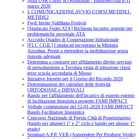
Nota USR Corso Sci Regionale - Bardonecchia 8-11
marzo 2020
I: COMUNICAZIONE AVVIO CORSI METIDE1-
METIDE2
Fwd: Invito Valdilana Festival
[Sindacato Feder.ATA] Richiesta incontro urgente per
problematiche personale ATA
Accordo Quadro di Cooperazione Istituzionale
[FLC CGIL] I sindacati incontrano la Ministra
Azzolina. Pronti a riprendere la mobilitazione senza
risposte adeguate
Determina a contrarre per affidamento diretto servizio
di pernottamento a Tavolara visita di istruzione classi
terze scuola secondaria di Mosso
Iniziative Istoreto per il Giorno del Ricordo 2020
Determinazioni dei calendari delle festività
ORTODOSSE e DIPAVALI
Bando per l'affidamento dell'incarico di esperto esterno
di facilitazione linguistica progetto FAMI IMPACT
Verbale commissione del 22-01-2020 FAMI IMPACT
Bando Facilitatore linguistica
Concorso Nazionale di Poesia Città di Poggiomarino
(bando per alunne/i 1° e 2° ciclo e bando per alunne 1°
grado)
Seminari A.P.P. VER (Apprendere Per Produrre Verde)