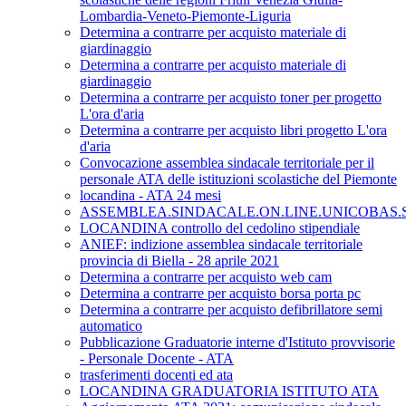
Lombardia-Veneto-Piemonte-Liguria
Determina a contrarre per acquisto materiale di
giardinaggio
Determina a contrarre per acquisto materiale di
giardinaggio
Determina a contrarre per acquisto toner per progetto
L'ora d'aria
Determina a contrarre per acquisto libri progetto L'ora
d'aria
Convocazione assemblea sindacale territoriale per il
personale ATA delle istituzioni scolastiche del Piemonte
locandina - ATA 24 mesi
ASSEMBLEA.SINDACALE.ON.LINE.UNICOBAS.SC
LOCANDINA controllo del cedolino stipendiale
ANIEF: indizione assemblea sindacale territoriale
provincia di Biella - 28 aprile 2021
Determina a contrarre per acquisto web cam
Determina a contrarre per acquisto borsa porta pc
Determina a contrarre per acquisto defibrillatore semi
automatico
Pubblicazione Graduatorie interne d'Istituto provvisorie
- Personale Docente - ATA
trasferimenti docenti ed ata
LOCANDINA GRADUATORIA ISTITUTO ATA