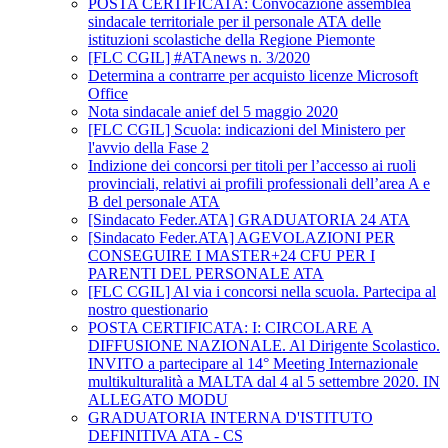
POSTA CERTIFICATA: Convocazione assemblea
sindacale territoriale per il personale ATA delle
istituzioni scolastiche della Regione Piemonte
[FLC CGIL] #ATAnews n. 3/2020
Determina a contrarre per acquisto licenze Microsoft
Office
Nota sindacale anief del 5 maggio 2020
[FLC CGIL] Scuola: indicazioni del Ministero per
l'avvio della Fase 2
Indizione dei concorsi per titoli per l’accesso ai ruoli
provinciali, relativi ai profili professionali dell’area A e
B del personale ATA
[Sindacato Feder.ATA] GRADUATORIA 24 ATA
[Sindacato Feder.ATA] AGEVOLAZIONI PER
CONSEGUIRE I MASTER+24 CFU PER I
PARENTI DEL PERSONALE ATA
[FLC CGIL] Al via i concorsi nella scuola. Partecipa al
nostro questionario
POSTA CERTIFICATA: I: CIRCOLARE A
DIFFUSIONE NAZIONALE. Al Dirigente Scolastico.
INVITO a partecipare al 14° Meeting Internazionale
multikulturalità a MALTA dal 4 al 5 settembre 2020. IN
ALLEGATO MODU
GRADUATORIA INTERNA D'ISTITUTO
DEFINITIVA ATA - CS