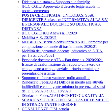
Didattica a distanza - Supporto alle famiglie
[FLC CGIL] Approvato il decreto legge scuola. Il
nostro commento
POSTA CERTIFICATA: UNICOBAS: Spett.
DIRIGENTE Scolastico: INFORMATIVA ALLA S.V
E PERSONALE DOCENTE SU DIDATTICA A
DISTANZA
[FLC CGIL] #ATAnews n. 1/2020
Mobilità A.S. 2020/21
MOBILITÀ: servizio consulenza ANIEF Piemonte per
compilazione domande di trasferimento 2020/21
Mobilità del personale docente, educativo ed A.T.A.
per l' a .s. 2020/2021
Personale docente e ATA – Part time a.s. 2020/2021
Istanze di trasformazione del rapporto di lavoro da
tempo pieno a tempo parziale – rinvio termini per
presentazione istanza
Supporto rimborso vacanze studio annullate
[Sindacato Feder.ATA] Diffida in merito alle attività
indifferibili e contingente minimo in presenza ai sensi
del D.L 6/2020 e D.L. 18/2020
[Sindacato Feder.ATA] DECRETO CURA ITALIA
SCARICA SU DIRIGENTI SCOLASTICI E METTE
IN STRADA TANTE PERSONE
CONSULENZE CISL scuola