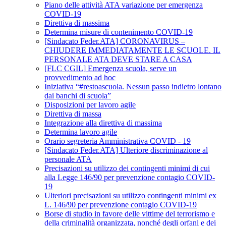
Piano delle attività ATA variazione per emergenza
COVID-19
Direttiva di massima
Determina misure di contenimento COVID-19
[Sindacato Feder.ATA] CORONAVIRUS –
CHIUDERE IMMEDIATAMENTE LE SCUOLE. IL
PERSONALE ATA DEVE STARE A CASA
[FLC CGIL] Emergenza scuola, serve un
provvedimento ad hoc
Iniziativa “#restoascuola. Nessun passo indietro lontano
dai banchi di scuola”
Disposizioni per lavoro agile
Direttiva di massa
Integrazione alla direttiva di massima
Determina lavoro agile
Orario segreteria Amministrativa COVID - 19
[Sindacato Feder.ATA] Ulteriore discriminazione al
personale ATA
Precisazioni su utilizzo dei contingenti minimi di cui
alla Legge 146/90 per prevenzione contagio COVID-
19
Ulteriori precisazioni su utilizzo contingenti minimi ex
L. 146/90 per prevenzione contagio COVID-19
Borse di studio in favore delle vittime del terrorismo e
della criminalità organizzata, nonché degli orfani e dei