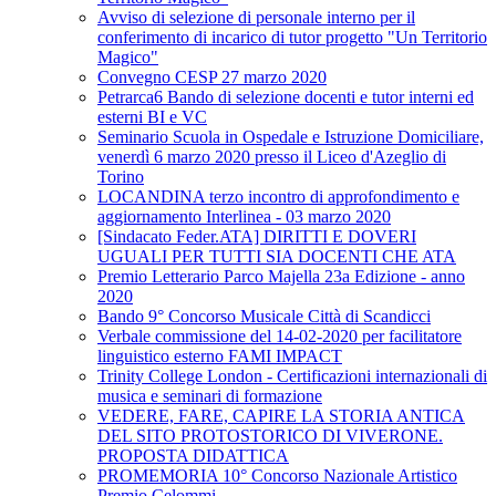
Avviso di selezione di personale interno per il
conferimento di incarico di tutor progetto "Un Territorio
Magico"
Convegno CESP 27 marzo 2020
Petrarca6 Bando di selezione docenti e tutor interni ed
esterni BI e VC
Seminario Scuola in Ospedale e Istruzione Domiciliare,
venerdì 6 marzo 2020 presso il Liceo d'Azeglio di
Torino
LOCANDINA terzo incontro di approfondimento e
aggiornamento Interlinea - 03 marzo 2020
[Sindacato Feder.ATA] DIRITTI E DOVERI
UGUALI PER TUTTI SIA DOCENTI CHE ATA
Premio Letterario Parco Majella 23a Edizione - anno
2020
Bando 9° Concorso Musicale Città di Scandicci
Verbale commissione del 14-02-2020 per facilitatore
linguistico esterno FAMI IMPACT
Trinity College London - Certificazioni internazionali di
musica e seminari di formazione
VEDERE, FARE, CAPIRE LA STORIA ANTICA
DEL SITO PROTOSTORICO DI VIVERONE.
PROPOSTA DIDATTICA
PROMEMORIA 10° Concorso Nazionale Artistico
Premio Celommi