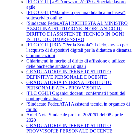
[FLC CGIL] #ATAnews n. 2/2020 - Speciale lavoro
agile
[FLC CGIL] "Manifesto per una didattica inclusiva",
sottoscrivilo online
[Sindacato Feder.ATA] RICHIESTA AL MINISTRO
AZZOLINA ISTITUZIONE IN ORGANICO DI
DIRITTO DI ASSISTENTE TECNICO IN OGNI
ISTITUTO COMPRENSIVO
[FLC CGIL] PON "Per la Scuola": I ciclo, avviso per
l'acquisto di dispositivi digitali per la didattica a distanza
Comunicazioni
Chiarimenti in merito al diritto di affissione e utilizzo
delle bacheche sindacali digitali
GRADUATORIE INTERNE D'ISTITUTO
DEFINITIVE PERSONALE DOCENTE
GRADUATORIA INTERNA D'ISTITUTO
PERSONALE ATA - PROVVISORIA
[FLC CGIL] Organici docenti: confermati i posti del
contingente attuale
[Sindacato Feder.ATA] Assistenti tecnici in organico di
diritto
Anief Nota Sindacale prot. n. 2020/61 del 08 aprile
2020
GRADUATORIE INTERNE D'ISTITUTO
PROVVISORIE PERSONALE DOCENTE