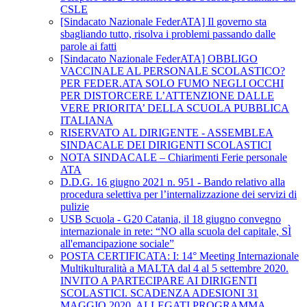
CSLE
[Sindacato Nazionale FederATA] Il governo sta
sbagliando tutto, risolva i problemi passando dalle
parole ai fatti
[Sindacato Nazionale FederATA] OBBLIGO
VACCINALE AL PERSONALE SCOLASTICO?
PER FEDER.ATA SOLO FUMO NEGLI OCCHI
PER DISTORCERE L’ATTENZIONE DALLE
VERE PRIORITA’ DELLA SCUOLA PUBBLICA
ITALIANA
RISERVATO AL DIRIGENTE - ASSEMBLEA
SINDACALE DEI DIRIGENTI SCOLASTICI
NOTA SINDACALE – Chiarimenti Ferie personale
ATA
D.D.G. 16 giugno 2021 n. 951 - Bando relativo alla
procedura selettiva per l’internalizzazione dei servizi di
pulizie
USB Scuola - G20 Catania, il 18 giugno convegno
internazionale in rete: “NO alla scuola del capitale, SÌ
all'emancipazione sociale”
POSTA CERTIFICATA: I: 14° Meeting Internazionale
Multikulturalità a MALTA dal 4 al 5 settembre 2020.
INVITO A PARTECIPARE AI DIRIGENTI
SCOLASTICI. SCADENZA ADESIONI 31
MAGGIO 2020. ALLEGATI PROGRAMMA