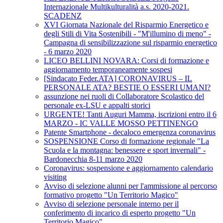
Internazionale Multikulturalità a.s. 2020-2021.
SCADENZ
XVI Giornata Nazionale del Risparmio Energetico e
degli Stili di Vita Sostenibili - "M'illumino di meno" -
Campagna di sensibilizzazione sul risparmio energetico
- 6 marzo 2020
LICEO BELLINI NOVARA: Corsi di formazione e
aggiornamento temporaneamente sospesi
[Sindacato Feder.ATA] CORONAVIRUS – IL
PERSONALE ATA? BESTIE O ESSERI UMANI?
assunzione nei ruoli di Collaboratore Scolastico del
personale ex-LSU e appalti storici
URGENTE! Tanti Auguri Mamma, iscrizioni entro il 6
MARZO - IC VALLE MOSSO PETTINENGO
Patente Smartphone - decaloco emergenza coronavirus
SOSPENSIONE Corso di formazione regionale "La
Scuola e la montagna: benessere e sport invernali" -
Bardonecchia 8-11 marzo 2020
Coronavirus: sospensione e aggiornamento calendario
visiting
Avviso di selezione alunni per l'ammissione al percorso
formativo progetto "Un Territorio Magico"
Avviso di selezione personale interno per il
conferimento di incarico di esperto progetto "Un
Territorio Magico"