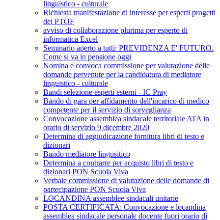
linguistico - culturale
Richiesta manifestazione di interesse per esperti progetti
del PTOF
avviso di collaborazione plurima per esperto di
informatica Excel
Seminario aperto a tutti: PREVIDENZA E' FUTURO.
Come si va in pensione oggi
Nomina e convoca commissione per valutazione delle
domande pervenute per la candidatura di mediatore
linguistico - culturale
Bandi selezione esperti esterni - IC Pray
Bando di gara per affidamento dell'incarico di medico
competente per il servizio di sorveglianza
Convocazione assemblea sindacale territoriale ATA in
orario di servizio 9 dicembre 2020
Determina di aggiudicazione fornitura libri di testo e
dizionari
Bando mediatore lingusitico
Determina a contrarre per acquisto libri di testo e
dizionari PON Scuola Viva
Verbale commissione di valutazione delle domande di
partecipazione PON Scuola Viva
LOCANDINA assemblee sindacali unitarie
POSTA CERTIFICATA: Convocazione e locandina
assemblea sindacale personale docente fuori orario di