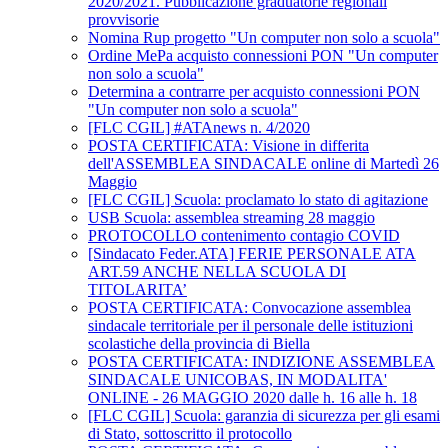
2020/2021. Pubblicazione graduatorie regionali
provvisorie
Nomina Rup progetto "Un computer non solo a scuola"
Ordine MePa acquisto connessioni PON "Un computer
non solo a scuola"
Determina a contrarre per acquisto connessioni PON
"Un computer non solo a scuola"
[FLC CGIL] #ATAnews n. 4/2020
POSTA CERTIFICATA: Visione in differita
dell'ASSEMBLEA SINDACALE online di Martedì 26
Maggio
[FLC CGIL] Scuola: proclamato lo stato di agitazione
USB Scuola: assemblea streaming 28 maggio
PROTOCOLLO contenimento contagio COVID
[Sindacato Feder.ATA] FERIE PERSONALE ATA
ART.59 ANCHE NELLA SCUOLA DI
TITOLARITA’
POSTA CERTIFICATA: Convocazione assemblea
sindacale territoriale per il personale delle istituzioni
scolastiche della provincia di Biella
POSTA CERTIFICATA: INDIZIONE ASSEMBLEA
SINDACALE UNICOBAS, IN MODALITA'
ONLINE - 26 MAGGIO 2020 dalle h. 16 alle h. 18
[FLC CGIL] Scuola: garanzia di sicurezza per gli esami
di Stato, sottoscritto il protocollo