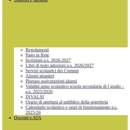
Regolamenti
Pago in Rete
Iscrizioni a.s. 2026-2027
Libri di testo adozioni a.s. 2026/2027
Servizi scolastici dei Comuni
Alunni stranieri
Pluriass assicurazioni alunni
Validità anno scolastico scuola secondaria di I grado –
a.s. 2025/2026
INVALSI
Orario di apertura al pubblico della segreteria
Calendario scolastico e orari di funzionamento a.s.
2025/26
Docenti e ATA