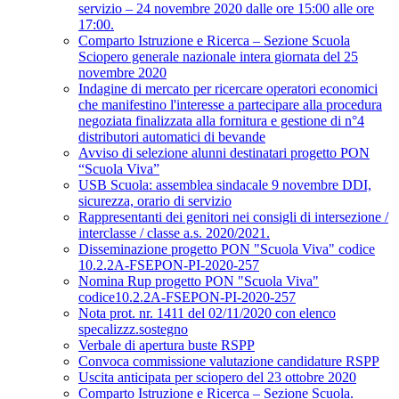
servizio – 24 novembre 2020 dalle ore 15:00 alle ore
17:00.
Comparto Istruzione e Ricerca – Sezione Scuola
Sciopero generale nazionale intera giornata del 25
novembre 2020
Indagine di mercato per ricercare operatori economici
che manifestino l'interesse a partecipare alla procedura
negoziata finalizzata alla fornitura e gestione di n°4
distributori automatici di bevande
Avviso di selezione alunni destinatari progetto PON
“Scuola Viva”
USB Scuola: assemblea sindacale 9 novembre DDI,
sicurezza, orario di servizio
Rappresentanti dei genitori nei consigli di intersezione /
interclasse / classe a.s. 2020/2021.
Disseminazione progetto PON "Scuola Viva" codice
10.2.2A-FSEPON-PI-2020-257
Nomina Rup progetto PON "Scuola Viva"
codice10.2.2A-FSEPON-PI-2020-257
Nota prot. nr. 1411 del 02/11/2020 con elenco
specalizzz.sostegno
Verbale di apertura buste RSPP
Convoca commissione valutazione candidature RSPP
Uscita anticipata per sciopero del 23 ottobre 2020
Comparto Istruzione e Ricerca – Sezione Scuola.