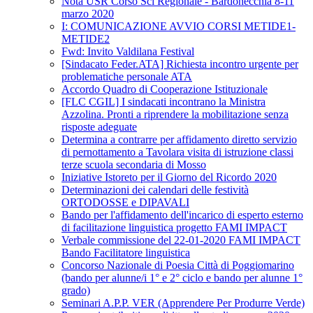
Nota USR Corso Sci Regionale - Bardonecchia 8-11
marzo 2020
I: COMUNICAZIONE AVVIO CORSI METIDE1-
METIDE2
Fwd: Invito Valdilana Festival
[Sindacato Feder.ATA] Richiesta incontro urgente per
problematiche personale ATA
Accordo Quadro di Cooperazione Istituzionale
[FLC CGIL] I sindacati incontrano la Ministra
Azzolina. Pronti a riprendere la mobilitazione senza
risposte adeguate
Determina a contrarre per affidamento diretto servizio
di pernottamento a Tavolara visita di istruzione classi
terze scuola secondaria di Mosso
Iniziative Istoreto per il Giorno del Ricordo 2020
Determinazioni dei calendari delle festività
ORTODOSSE e DIPAVALI
Bando per l'affidamento dell'incarico di esperto esterno
di facilitazione linguistica progetto FAMI IMPACT
Verbale commissione del 22-01-2020 FAMI IMPACT
Bando Facilitatore linguistica
Concorso Nazionale di Poesia Città di Poggiomarino
(bando per alunne/i 1° e 2° ciclo e bando per alunne 1°
grado)
Seminari A.P.P. VER (Apprendere Per Produrre Verde)