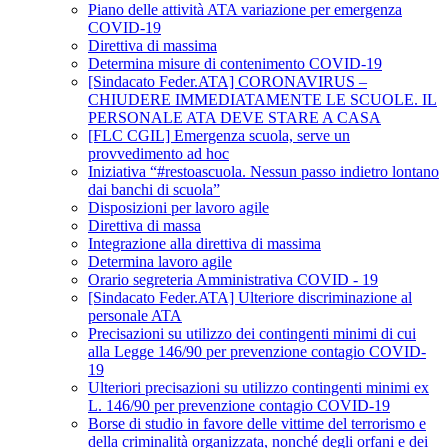
Piano delle attività ATA variazione per emergenza
COVID-19
Direttiva di massima
Determina misure di contenimento COVID-19
[Sindacato Feder.ATA] CORONAVIRUS –
CHIUDERE IMMEDIATAMENTE LE SCUOLE. IL
PERSONALE ATA DEVE STARE A CASA
[FLC CGIL] Emergenza scuola, serve un
provvedimento ad hoc
Iniziativa “#restoascuola. Nessun passo indietro lontano
dai banchi di scuola”
Disposizioni per lavoro agile
Direttiva di massa
Integrazione alla direttiva di massima
Determina lavoro agile
Orario segreteria Amministrativa COVID - 19
[Sindacato Feder.ATA] Ulteriore discriminazione al
personale ATA
Precisazioni su utilizzo dei contingenti minimi di cui
alla Legge 146/90 per prevenzione contagio COVID-
19
Ulteriori precisazioni su utilizzo contingenti minimi ex
L. 146/90 per prevenzione contagio COVID-19
Borse di studio in favore delle vittime del terrorismo e
della criminalità organizzata, nonché degli orfani e dei