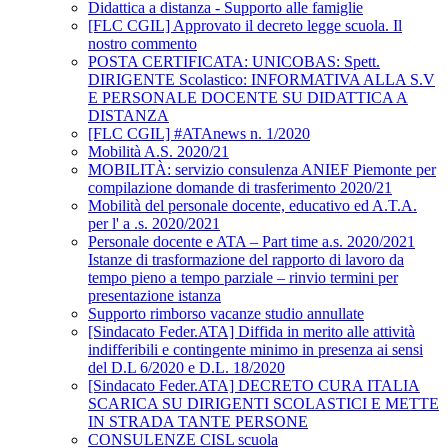
Didattica a distanza - Supporto alle famiglie
[FLC CGIL] Approvato il decreto legge scuola. Il
nostro commento
POSTA CERTIFICATA: UNICOBAS: Spett.
DIRIGENTE Scolastico: INFORMATIVA ALLA S.V
E PERSONALE DOCENTE SU DIDATTICA A
DISTANZA
[FLC CGIL] #ATAnews n. 1/2020
Mobilità A.S. 2020/21
MOBILITÀ: servizio consulenza ANIEF Piemonte per
compilazione domande di trasferimento 2020/21
Mobilità del personale docente, educativo ed A.T.A.
per l' a .s. 2020/2021
Personale docente e ATA – Part time a.s. 2020/2021
Istanze di trasformazione del rapporto di lavoro da
tempo pieno a tempo parziale – rinvio termini per
presentazione istanza
Supporto rimborso vacanze studio annullate
[Sindacato Feder.ATA] Diffida in merito alle attività
indifferibili e contingente minimo in presenza ai sensi
del D.L 6/2020 e D.L. 18/2020
[Sindacato Feder.ATA] DECRETO CURA ITALIA
SCARICA SU DIRIGENTI SCOLASTICI E METTE
IN STRADA TANTE PERSONE
CONSULENZE CISL scuola