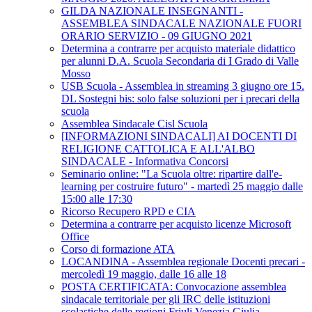
GILDA NAZIONALE INSEGNANTI -
ASSEMBLEA SINDACALE NAZIONALE FUORI
ORARIO SERVIZIO - 09 GIUGNO 2021
Determina a contrarre per acquisto materiale didattico
per alunni D.A. Scuola Secondaria di I Grado di Valle
Mosso
USB Scuola - Assemblea in streaming 3 giugno ore 15.
DL Sostegni bis: solo false soluzioni per i precari della
scuola
Assemblea Sindacale Cisl Scuola
[INFORMAZIONI SINDACALI] AI DOCENTI DI
RELIGIONE CATTOLICA E ALL'ALBO
SINDACALE - Informativa Concorsi
Seminario online: "La Scuola oltre: ripartire dall'e-
learning per costruire futuro" - martedì 25 maggio dalle
15:00 alle 17:30
Ricorso Recupero RPD e CIA
Determina a contrarre per acquisto licenze Microsoft
Office
Corso di formazione ATA
LOCANDINA - Assemblea regionale Docenti precari -
mercoledì 19 maggio, dalle 16 alle 18
POSTA CERTIFICATA: Convocazione assemblea
sindacale territoriale per gli IRC delle istituzioni
scolastiche delle regioni Friuli Venezia Giulia-