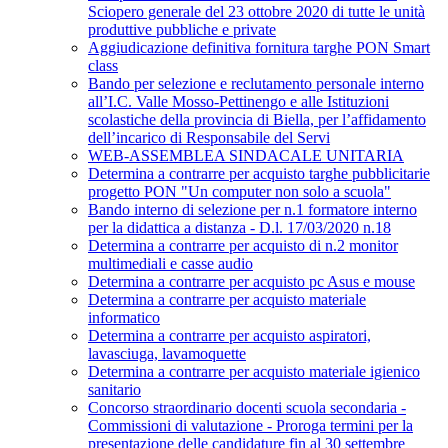
Sciopero generale del 23 ottobre 2020 di tutte le unità
produttive pubbliche e private
Aggiudicazione definitiva fornitura targhe PON Smart
class
Bando per selezione e reclutamento personale interno
all’I.C. Valle Mosso-Pettinengo e alle Istituzioni
scolastiche della provincia di Biella, per l’affidamento
dell’incarico di Responsabile del Servi
WEB-ASSEMBLEA SINDACALE UNITARIA
Determina a contrarre per acquisto targhe pubblicitarie
progetto PON "Un computer non solo a scuola"
Bando interno di selezione per n.1 formatore interno
per la didattica a distanza - D.l. 17/03/2020 n.18
Determina a contrarre per acquisto di n.2 monitor
multimediali e casse audio
Determina a contrarre per acquisto pc Asus e mouse
Determina a contrarre per acquisto materiale
informatico
Determina a contrarre per acquisto aspiratori,
lavasciuga, lavamoquette
Determina a contrarre per acquisto materiale igienico
sanitario
Concorso straordinario docenti scuola secondaria -
Commissioni di valutazione - Proroga termini per la
presentazione delle candidature fin al 30 settembre