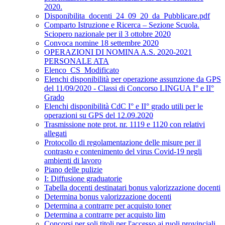
2020.
Disponibilita_docenti_24_09_20_da_Pubblicare.pdf
Comparto Istruzione e Ricerca – Sezione Scuola.
Sciopero nazionale per il 3 ottobre 2020
Convoca nomine 18 settembre 2020
OPERAZIONI DI NOMINA A.S. 2020-2021
PERSONALE ATA
Elenco_CS_Modificato
Elenchi disponibilità per operazione assunzione da GPS
del 11/09/2020 - Classi di Concorso LINGUA I° e II°
Grado
Elenchi disponibilità CdC I° e II° grado utili per le
operazioni su GPS del 12.09.2020
Trasmissione note prot. nr. 1119 e 1120 con relativi
allegati
Protocollo di regolamentazione delle misure per il
contrasto e contenimento del virus Covid-19 negli
ambienti di lavoro
Piano delle pulizie
I: Diffusione graduatorie
Tabella docenti destinatari bonus valorizzazione docenti
Determina bonus valorizzazione docenti
Determina a contrarre per acquisto toner
Determina a contrarre per acquisto lim
Concorsi per soli titoli per l'accesso ai ruoli provinciali