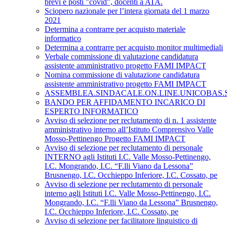
brevi e posti "covid", docenti a ATA.
Sciopero nazionale per l’intera giornata del 1 marzo
2021
Determina a contrarre per acquisto materiale
informatico
Determina a contrarre per acquisto monitor multimediali
Verbale commissione di valutazione candidatura
assistente amministrativo progetto FAMI IMPACT
Nomina commissione di valutazione candidatura
assistente amministrativo progetto FAMI IMPACT
ASSEMBLEA.SINDACALE.ON.LINE.UNICOBAS.SCU
BANDO PER AFFIDAMENTO INCARICO DI
ESPERTO INFORMATICO
Avviso di selezione per reclutamento di n. 1 assistente
amministrativo interno all’Istituto Comprensivo Valle
Mosso-Pettinengo Progetto FAMI IMPACT
Avviso di selezione per reclutamento di personale
INTERNO agli Istituti I.C. Valle Mosso-Pettinengo,
I.C. Mongrando, I.C. “F.lli Viano da Lessona”
Brusnengo, I.C. Occhieppo Inferiore, I.C. Cossato, pe
Avviso di selezione per reclutamento di personale
interno agli Istituti I.C. Valle Mosso-Pettinengo, I.C.
Mongrando, I.C. “F.lli Viano da Lessona” Brusnengo,
I.C. Occhieppo Inferiore, I.C. Cossato, pe
Avviso di selezione per facilitatore linguistico di