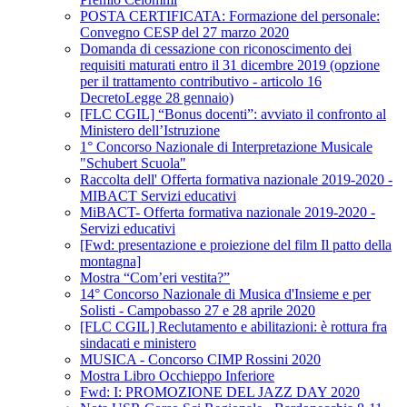
POSTA CERTIFICATA: Formazione del personale:
Convegno CESP del 27 marzo 2020
Domanda di cessazione con riconoscimento dei
requisiti maturati entro il 31 dicembre 2019 (opzione
per il trattamento contributivo - articolo 16
DecretoLegge 28 gennaio)
[FLC CGIL] “Bonus docenti”: avviato il confronto al
Ministero dell’Istruzione
1° Concorso Nazionale di Interpretazione Musicale
"Schubert Scuola"
Raccolta dell' Offerta formativa nazionale 2019-2020 -
MIBACT Servizi educativi
MiBACT- Offerta formativa nazionale 2019-2020 -
Servizi educativi
[Fwd: presentazione e proiezione del film Il patto della
montagna]
Mostra “Com’eri vestita?”
14° Concorso Nazionale di Musica d'Insieme e per
Solisti - Campobasso 27 e 28 aprile 2020
[FLC CGIL] Reclutamento e abilitazioni: è rottura fra
sindacati e ministero
MUSICA - Concorso CIMP Rossini 2020
Mostra Libro Occhieppo Inferiore
Fwd: I: PROMOZIONE DEL JAZZ DAY 2020