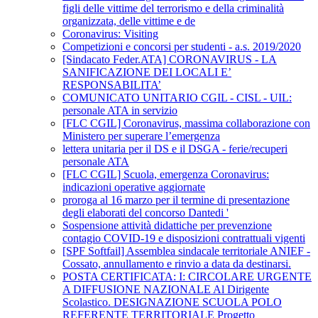
figli delle vittime del terrorismo e della criminalità
organizzata, delle vittime e de
Coronavirus: Visiting
Competizioni e concorsi per studenti - a.s. 2019/2020
[Sindacato Feder.ATA] CORONAVIRUS - LA
SANIFICAZIONE DEI LOCALI E’
RESPONSABILITA’
COMUNICATO UNITARIO CGIL - CISL - UIL:
personale ATA in servizio
[FLC CGIL] Coronavirus, massima collaborazione con
Ministero per superare l’emergenza
lettera unitaria per il DS e il DSGA - ferie/recuperi
personale ATA
[FLC CGIL] Scuola, emergenza Coronavirus:
indicazioni operative aggiornate
proroga al 16 marzo per il termine di presentazione
degli elaborati del concorso Dantedi '
Sospensione attività didattiche per prevenzione
contagio COVID-19 e disposizioni contrattuali vigenti
[SPF Softfail] Assemblea sindacale territoriale ANIEF -
Cossato, annullamento e rinvio a data da destinarsi.
POSTA CERTIFICATA: I: CIRCOLARE URGENTE
A DIFFUSIONE NAZIONALE Al Dirigente
Scolastico. DESIGNAZIONE SCUOLA POLO
REFERENTE TERRITORIALE Progetto