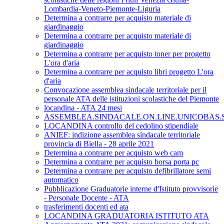
Lombardia-Veneto-Piemonte-Liguria
Determina a contrarre per acquisto materiale di
giardinaggio
Determina a contrarre per acquisto materiale di
giardinaggio
Determina a contrarre per acquisto toner per progetto
L'ora d'aria
Determina a contrarre per acquisto libri progetto L'ora
d'aria
Convocazione assemblea sindacale territoriale per il
personale ATA delle istituzioni scolastiche del Piemonte
locandina - ATA 24 mesi
ASSEMBLEA.SINDACALE.ON.LINE.UNICOBAS.SC
LOCANDINA controllo del cedolino stipendiale
ANIEF: indizione assemblea sindacale territoriale
provincia di Biella - 28 aprile 2021
Determina a contrarre per acquisto web cam
Determina a contrarre per acquisto borsa porta pc
Determina a contrarre per acquisto defibrillatore semi
automatico
Pubblicazione Graduatorie interne d'Istituto provvisorie
- Personale Docente - ATA
trasferimenti docenti ed ata
LOCANDINA GRADUATORIA ISTITUTO ATA