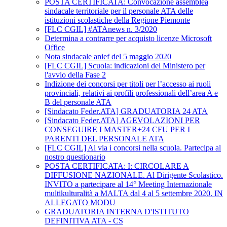
POSTA CERTIFICATA: Convocazione assemblea
sindacale territoriale per il personale ATA delle
istituzioni scolastiche della Regione Piemonte
[FLC CGIL] #ATAnews n. 3/2020
Determina a contrarre per acquisto licenze Microsoft
Office
Nota sindacale anief del 5 maggio 2020
[FLC CGIL] Scuola: indicazioni del Ministero per
l'avvio della Fase 2
Indizione dei concorsi per titoli per l’accesso ai ruoli
provinciali, relativi ai profili professionali dell’area A e
B del personale ATA
[Sindacato Feder.ATA] GRADUATORIA 24 ATA
[Sindacato Feder.ATA] AGEVOLAZIONI PER
CONSEGUIRE I MASTER+24 CFU PER I
PARENTI DEL PERSONALE ATA
[FLC CGIL] Al via i concorsi nella scuola. Partecipa al
nostro questionario
POSTA CERTIFICATA: I: CIRCOLARE A
DIFFUSIONE NAZIONALE. Al Dirigente Scolastico.
INVITO a partecipare al 14° Meeting Internazionale
multikulturalità a MALTA dal 4 al 5 settembre 2020. IN
ALLEGATO MODU
GRADUATORIA INTERNA D'ISTITUTO
DEFINITIVA ATA - CS