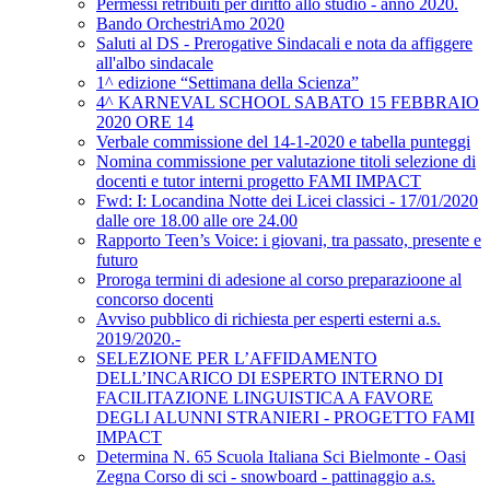
Permessi retribuiti per diritto allo studio - anno 2020.
Bando OrchestriAmo 2020
Saluti al DS - Prerogative Sindacali e nota da affiggere
all'albo sindacale
1^ edizione “Settimana della Scienza”
4^ KARNEVAL SCHOOL SABATO 15 FEBBRAIO
2020 ORE 14
Verbale commissione del 14-1-2020 e tabella punteggi
Nomina commissione per valutazione titoli selezione di
docenti e tutor interni progetto FAMI IMPACT
Fwd: I: Locandina Notte dei Licei classici - 17/01/2020
dalle ore 18.00 alle ore 24.00
Rapporto Teen’s Voice: i giovani, tra passato, presente e
futuro
Proroga termini di adesione al corso preparazioone al
concorso docenti
Avviso pubblico di richiesta per esperti esterni a.s.
2019/2020.-
SELEZIONE PER L’AFFIDAMENTO
DELL’INCARICO DI ESPERTO INTERNO DI
FACILITAZIONE LINGUISTICA A FAVORE
DEGLI ALUNNI STRANIERI - PROGETTO FAMI
IMPACT
Determina N. 65 Scuola Italiana Sci Bielmonte - Oasi
Zegna Corso di sci - snowboard - pattinaggio a.s.