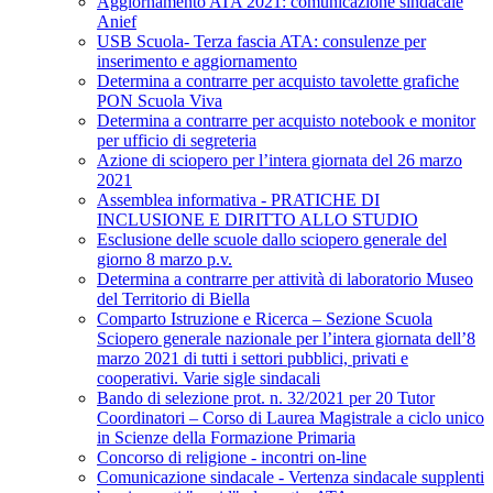
Aggiornamento ATA 2021: comunicazione sindacale
Anief
USB Scuola- Terza fascia ATA: consulenze per
inserimento e aggiornamento
Determina a contrarre per acquisto tavolette grafiche
PON Scuola Viva
Determina a contrarre per acquisto notebook e monitor
per ufficio di segreteria
Azione di sciopero per l’intera giornata del 26 marzo
2021
Assemblea informativa - PRATICHE DI
INCLUSIONE E DIRITTO ALLO STUDIO
Esclusione delle scuole dallo sciopero generale del
giorno 8 marzo p.v.
Determina a contrarre per attività di laboratorio Museo
del Territorio di Biella
Comparto Istruzione e Ricerca – Sezione Scuola
Sciopero generale nazionale per l’intera giornata dell’8
marzo 2021 di tutti i settori pubblici, privati e
cooperativi. Varie sigle sindacali
Bando di selezione prot. n. 32/2021 per 20 Tutor
Coordinatori – Corso di Laurea Magistrale a ciclo unico
in Scienze della Formazione Primaria
Concorso di religione - incontri on-line
Comunicazione sindacale - Vertenza sindacale supplenti