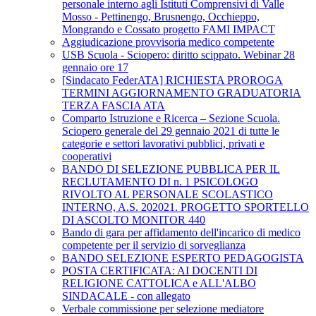
personale interno agli Istituti Comprensivi di Valle
Mosso - Pettinengo, Brusnengo, Occhieppo,
Mongrando e Cossato progetto FAMI IMPACT
Aggiudicazione provvisoria medico competente
USB Scuola - Sciopero: diritto scippato. Webinar 28
gennaio ore 17
[Sindacato FederATA] RICHIESTA PROROGA
TERMINI AGGIORNAMENTO GRADUATORIA
TERZA FASCIA ATA
Comparto Istruzione e Ricerca – Sezione Scuola.
Sciopero generale del 29 gennaio 2021 di tutte le
categorie e settori lavorativi pubblici, privati e
cooperativi
BANDO DI SELEZIONE PUBBLICA PER IL
RECLUTAMENTO DI n. 1 PSICOLOGO
RIVOLTO AL PERSONALE SCOLASTICO
INTERNO, A.S. 202021. PROGETTO SPORTELLO
DI ASCOLTO MONITOR 440
Bando di gara per affidamento dell'incarico di medico
competente per il servizio di sorveglianza
BANDO SELEZIONE ESPERTO PEDAGOGISTA
POSTA CERTIFICATA: AI DOCENTI DI
RELIGIONE CATTOLICA e ALL'ALBO
SINDACALE - con allegato
Verbale commissione per selezione mediatore