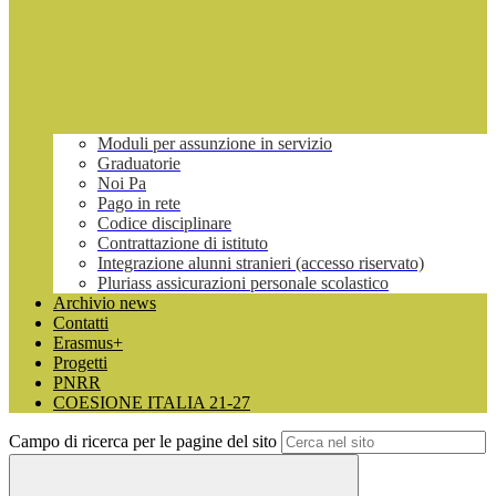
Moduli per assunzione in servizio
Graduatorie
Noi Pa
Pago in rete
Codice disciplinare
Contrattazione di istituto
Integrazione alunni stranieri (accesso riservato)
Pluriass assicurazioni personale scolastico
Archivio news
Contatti
Erasmus+
Progetti
PNRR
COESIONE ITALIA 21-27
Campo di ricerca per le pagine del sito