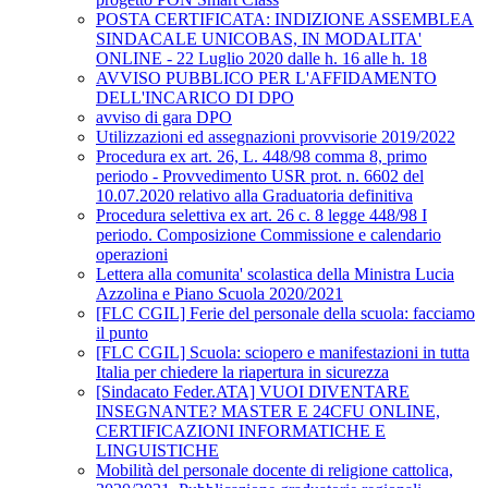
POSTA CERTIFICATA: INDIZIONE ASSEMBLEA
SINDACALE UNICOBAS, IN MODALITA'
ONLINE - 22 Luglio 2020 dalle h. 16 alle h. 18
AVVISO PUBBLICO PER L'AFFIDAMENTO
DELL'INCARICO DI DPO
avviso di gara DPO
Utilizzazioni ed assegnazioni provvisorie 2019/2022
Procedura ex art. 26, L. 448/98 comma 8, primo
periodo - Provvedimento USR prot. n. 6602 del
10.07.2020 relativo alla Graduatoria definitiva
Procedura selettiva ex art. 26 c. 8 legge 448/98 I
periodo. Composizione Commissione e calendario
operazioni
Lettera alla comunita' scolastica della Ministra Lucia
Azzolina e Piano Scuola 2020/2021
[FLC CGIL] Ferie del personale della scuola: facciamo
il punto
[FLC CGIL] Scuola: sciopero e manifestazioni in tutta
Italia per chiedere la riapertura in sicurezza
[Sindacato Feder.ATA] VUOI DIVENTARE
INSEGNANTE? MASTER E 24CFU ONLINE,
CERTIFICAZIONI INFORMATICHE E
LINGUISTICHE
Mobilità del personale docente di religione cattolica,