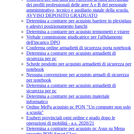
dei profili professionali delle aree A e B del personale
amministrativo, tecnico e ausiliario statale della scuola.
AVVISO DEPOSITO GRADUATO
Determina a contrarre per acquisto barriere in plexiglass
e adesivi posizionamento banchi
Determina a contrarre per acquisto termometri e visiere
Verbale commissione giudicatrice per l'affidamento
dell'incarico DPO
Conferma ordine armadietti di sicurezza porta notebook
Determina a contrarre per acquisto armadietti di
sicurezza per pc
Schede prodotto per acquisto armadietti di sicurezza per
notebook
Nessuna convenzione per acquisto armadi di sicurezza
per notebook
Determina a contrarre per acquisto armadietti di
sicurezza per pc
Determina a contrarre per acquisto materiale
informatico
Ordine MePa acquisto pc PON "Un computer non solo
a scuola"
Esuberi provinciali ogni ordine e grado dopo le
operazioni di mobilità - a.s. 2020/21
Determina a contrarre per acquisto pc Asus su Mepa
progetto PON Smart Class