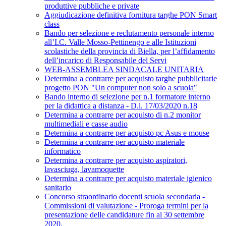
produttive pubbliche e private
Aggiudicazione definitiva fornitura targhe PON Smart
class
Bando per selezione e reclutamento personale interno
all’I.C. Valle Mosso-Pettinengo e alle Istituzioni
scolastiche della provincia di Biella, per l’affidamento
dell’incarico di Responsabile del Servi
WEB-ASSEMBLEA SINDACALE UNITARIA
Determina a contrarre per acquisto targhe pubblicitarie
progetto PON "Un computer non solo a scuola"
Bando interno di selezione per n.1 formatore interno
per la didattica a distanza - D.l. 17/03/2020 n.18
Determina a contrarre per acquisto di n.2 monitor
multimediali e casse audio
Determina a contrarre per acquisto pc Asus e mouse
Determina a contrarre per acquisto materiale
informatico
Determina a contrarre per acquisto aspiratori,
lavasciuga, lavamoquette
Determina a contrarre per acquisto materiale igienico
sanitario
Concorso straordinario docenti scuola secondaria -
Commissioni di valutazione - Proroga termini per la
presentazione delle candidature fin al 30 settembre
2020.