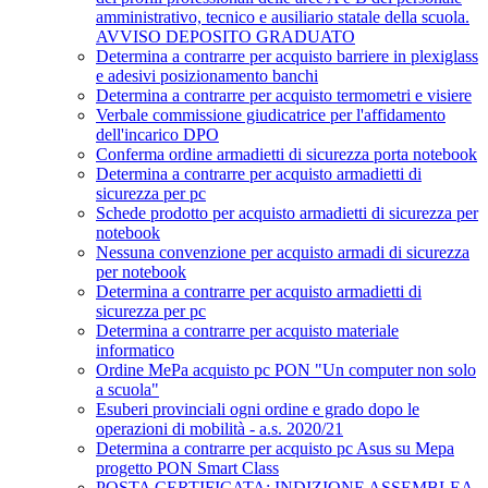
amministrativo, tecnico e ausiliario statale della scuola.
AVVISO DEPOSITO GRADUATO
Determina a contrarre per acquisto barriere in plexiglass
e adesivi posizionamento banchi
Determina a contrarre per acquisto termometri e visiere
Verbale commissione giudicatrice per l'affidamento
dell'incarico DPO
Conferma ordine armadietti di sicurezza porta notebook
Determina a contrarre per acquisto armadietti di
sicurezza per pc
Schede prodotto per acquisto armadietti di sicurezza per
notebook
Nessuna convenzione per acquisto armadi di sicurezza
per notebook
Determina a contrarre per acquisto armadietti di
sicurezza per pc
Determina a contrarre per acquisto materiale
informatico
Ordine MePa acquisto pc PON "Un computer non solo
a scuola"
Esuberi provinciali ogni ordine e grado dopo le
operazioni di mobilità - a.s. 2020/21
Determina a contrarre per acquisto pc Asus su Mepa
progetto PON Smart Class
POSTA CERTIFICATA: INDIZIONE ASSEMBLEA