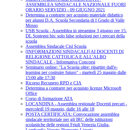
ASSEMBLEA SINDACALE NAZIONALE FUORI
ORARIO SERVIZIO - 09 GIUGNO 2021
Determina a contrarre per acquisto materiale didattico
per alunni D.A. Scuola Secondaria di I Grado di Valle
Mosso
USB Scuola - Assemblea in streaming 3 giugno ore 15.
DL Sostegni bis: solo false soluzioni per i precari della
scuola
Assemblea Sindacale Cisl Scuola
[INFORMAZIONI SINDACALI] AI DOCENTI DI
RELIGIONE CATTOLICA E ALL'ALBO
SINDACALE - Informativa Concorsi
Seminario online: "La Scuola oltre: ripartire dall'e-
learning per costruire futuro" - martedì 25 maggio dalle
15:00 alle 17:30
Ricorso Recupero RPD e CIA
Determina a contrarre per acquisto licenze Microsoft
Office
Corso di formazione ATA
LOCANDINA - Assemblea regionale Docenti precari -
mercoledì 19 maggio, dalle 16 alle 18
POSTA CERTIFICATA: Convocazione assemblea
sindacale territoriale per gli IRC delle istituzioni
scolastiche delle regioni Friuli Venezia Giulia-
Lombardia-Veneto-Piemonte-Liguria