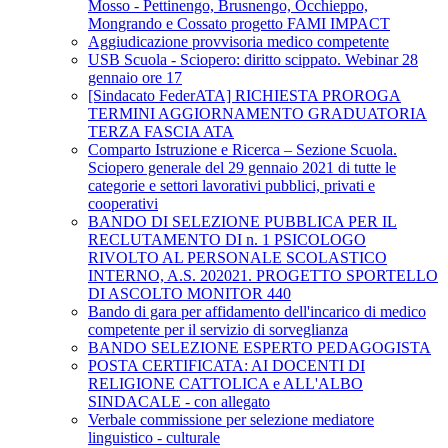
Mosso - Pettinengo, Brusnengo, Occhieppo,
Mongrando e Cossato progetto FAMI IMPACT
Aggiudicazione provvisoria medico competente
USB Scuola - Sciopero: diritto scippato. Webinar 28
gennaio ore 17
[Sindacato FederATA] RICHIESTA PROROGA
TERMINI AGGIORNAMENTO GRADUATORIA
TERZA FASCIA ATA
Comparto Istruzione e Ricerca – Sezione Scuola.
Sciopero generale del 29 gennaio 2021 di tutte le
categorie e settori lavorativi pubblici, privati e
cooperativi
BANDO DI SELEZIONE PUBBLICA PER IL
RECLUTAMENTO DI n. 1 PSICOLOGO
RIVOLTO AL PERSONALE SCOLASTICO
INTERNO, A.S. 202021. PROGETTO SPORTELLO
DI ASCOLTO MONITOR 440
Bando di gara per affidamento dell'incarico di medico
competente per il servizio di sorveglianza
BANDO SELEZIONE ESPERTO PEDAGOGISTA
POSTA CERTIFICATA: AI DOCENTI DI
RELIGIONE CATTOLICA e ALL'ALBO
SINDACALE - con allegato
Verbale commissione per selezione mediatore
linguistico - culturale