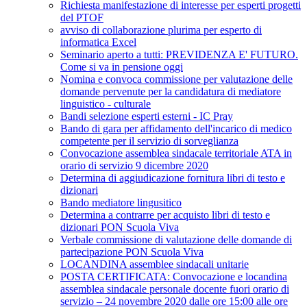
Richiesta manifestazione di interesse per esperti progetti
del PTOF
avviso di collaborazione plurima per esperto di
informatica Excel
Seminario aperto a tutti: PREVIDENZA E' FUTURO.
Come si va in pensione oggi
Nomina e convoca commissione per valutazione delle
domande pervenute per la candidatura di mediatore
linguistico - culturale
Bandi selezione esperti esterni - IC Pray
Bando di gara per affidamento dell'incarico di medico
competente per il servizio di sorveglianza
Convocazione assemblea sindacale territoriale ATA in
orario di servizio 9 dicembre 2020
Determina di aggiudicazione fornitura libri di testo e
dizionari
Bando mediatore lingusitico
Determina a contrarre per acquisto libri di testo e
dizionari PON Scuola Viva
Verbale commissione di valutazione delle domande di
partecipazione PON Scuola Viva
LOCANDINA assemblee sindacali unitarie
POSTA CERTIFICATA: Convocazione e locandina
assemblea sindacale personale docente fuori orario di
servizio – 24 novembre 2020 dalle ore 15:00 alle ore