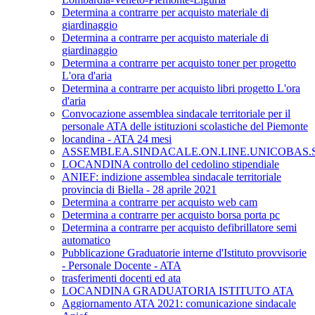
Determina a contrarre per acquisto materiale di
giardinaggio
Determina a contrarre per acquisto materiale di
giardinaggio
Determina a contrarre per acquisto toner per progetto
L'ora d'aria
Determina a contrarre per acquisto libri progetto L'ora
d'aria
Convocazione assemblea sindacale territoriale per il
personale ATA delle istituzioni scolastiche del Piemonte
locandina - ATA 24 mesi
ASSEMBLEA.SINDACALE.ON.LINE.UNICOBAS.SC
LOCANDINA controllo del cedolino stipendiale
ANIEF: indizione assemblea sindacale territoriale
provincia di Biella - 28 aprile 2021
Determina a contrarre per acquisto web cam
Determina a contrarre per acquisto borsa porta pc
Determina a contrarre per acquisto defibrillatore semi
automatico
Pubblicazione Graduatorie interne d'Istituto provvisorie
- Personale Docente - ATA
trasferimenti docenti ed ata
LOCANDINA GRADUATORIA ISTITUTO ATA
Aggiornamento ATA 2021: comunicazione sindacale