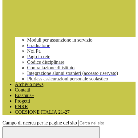
Moduli per assunzione in servizio
Graduatorie
Noi Pa
Pago in rete
Codice disciplinare
Contrattazione di istituto
Integrazione alunni stranieri (accesso riservato)
Pluriass assicurazioni personale scolastico
Archivio news
Contatti
Erasmus+
Progetti
PNRR
COESIONE ITALIA 21-27
Campo di ricerca per le pagine del sito