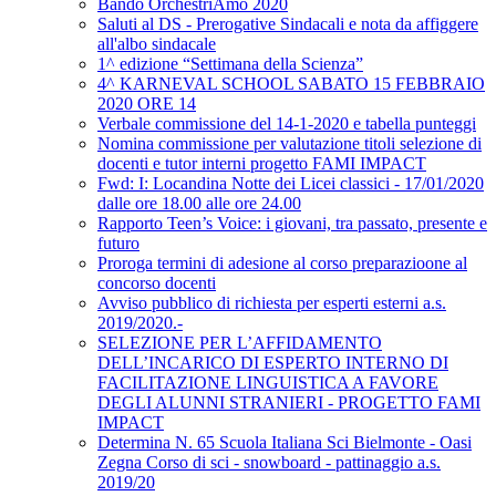
Bando OrchestriAmo 2020
Saluti al DS - Prerogative Sindacali e nota da affiggere
all'albo sindacale
1^ edizione “Settimana della Scienza”
4^ KARNEVAL SCHOOL SABATO 15 FEBBRAIO
2020 ORE 14
Verbale commissione del 14-1-2020 e tabella punteggi
Nomina commissione per valutazione titoli selezione di
docenti e tutor interni progetto FAMI IMPACT
Fwd: I: Locandina Notte dei Licei classici - 17/01/2020
dalle ore 18.00 alle ore 24.00
Rapporto Teen’s Voice: i giovani, tra passato, presente e
futuro
Proroga termini di adesione al corso preparazioone al
concorso docenti
Avviso pubblico di richiesta per esperti esterni a.s.
2019/2020.-
SELEZIONE PER L’AFFIDAMENTO
DELL’INCARICO DI ESPERTO INTERNO DI
FACILITAZIONE LINGUISTICA A FAVORE
DEGLI ALUNNI STRANIERI - PROGETTO FAMI
IMPACT
Determina N. 65 Scuola Italiana Sci Bielmonte - Oasi
Zegna Corso di sci - snowboard - pattinaggio a.s.
2019/20