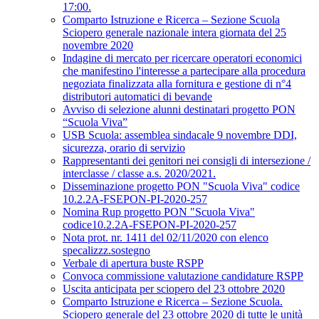
17:00.
Comparto Istruzione e Ricerca – Sezione Scuola
Sciopero generale nazionale intera giornata del 25
novembre 2020
Indagine di mercato per ricercare operatori economici
che manifestino l'interesse a partecipare alla procedura
negoziata finalizzata alla fornitura e gestione di n°4
distributori automatici di bevande
Avviso di selezione alunni destinatari progetto PON
“Scuola Viva”
USB Scuola: assemblea sindacale 9 novembre DDI,
sicurezza, orario di servizio
Rappresentanti dei genitori nei consigli di intersezione /
interclasse / classe a.s. 2020/2021.
Disseminazione progetto PON "Scuola Viva" codice
10.2.2A-FSEPON-PI-2020-257
Nomina Rup progetto PON "Scuola Viva"
codice10.2.2A-FSEPON-PI-2020-257
Nota prot. nr. 1411 del 02/11/2020 con elenco
specalizzz.sostegno
Verbale di apertura buste RSPP
Convoca commissione valutazione candidature RSPP
Uscita anticipata per sciopero del 23 ottobre 2020
Comparto Istruzione e Ricerca – Sezione Scuola.
Sciopero generale del 23 ottobre 2020 di tutte le unità