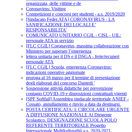
organizzata, delle vittime e de
Coronavirus: Visiting
Competizioni e concorsi per studenti - a.s. 2019/2020
[Sindacato Feder.ATA] CORONAVIRUS - LA
SANIFICAZIONE DEI LOCALI E’
RESPONSABILITA’
COMUNICATO UNITARIO CGIL - CISL - UIL:
personale ATA in servizio
[FLC CGIL] Coronavirus, massima collaborazione con
Ministero per superare l’emergenza
lettera unitaria per il DS e il DSGA - ferie/recuperi
personale ATA
[FLC CGIL] Scuola, emergenza Coronavirus:
indicazioni operative aggiornate
proroga al 16 marzo per il termine di presentazione
degli elaborati del concorso Dantedi '
Sospensione attività didattiche per prevenzione
contagio COVID-19 e disposizioni contrattuali vigenti
[SPF Softfail] Assemblea sindacale territoriale ANIEF -
Cossato, annullamento e rinvio a data da destinarsi.
POSTA CERTIFICATA: I: CIRCOLARE URGENTE
A DIFFUSIONE NAZIONALE Al Dirigente
Scolastico. DESIGNAZIONE SCUOLA POLO
REFERENTE TERRITORIALE Progetto
Internazionale Multikulturalità a.s. 2020-2021.