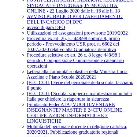
SINDACALE UNICOBAS, IN MODALITA'
ONLINE - 22 Luglio 2020 dalle h. 16 alle h. 18
AVVISO PUBBLICO PER L'AFFIDAMENTO
DELL'INCARICO DI DPO
avviso di gara DPO
Utilizzazioni ed assegnazioni provvisorie 2019/2022
Procedura ex art. 26, L. 448/98 comma 8, primo
periodo - Provvedimento USR prot. n. 6602 del
10.07.2020 relativo alla Graduatoria definitiva
Procedura selettiva ex art. 26 c. 8 legge 448/98 I
periodo. Composizione Commissione e calendario
operazioni
Lettera alla comunita' scolastica della Ministra Lucia
Azzolina e Piano Scuola 2020/2021
[FLC CGIL] Ferie del personale della scuola: facciamo
il punto
[FLC CGIL] Scuola: sciopero e manifestazioni in tutta
Italia per chiedere la riapertura in sicurezza
[Sindacato Feder.ATA] VUOI DIVENTARE
INSEGNANTE? MASTER E 24CFU ONLINE,
CERTIFICAZIONI INFORMATICHE E
LINGUISTICHE
Mobilità del personale docente di religione cattolica,
2020/2021. Pubblicazione graduatorie regionali