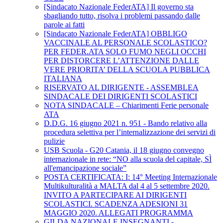
[Sindacato Nazionale FederATA] Il governo sta
sbagliando tutto, risolva i problemi passando dalle
parole ai fatti
[Sindacato Nazionale FederATA] OBBLIGO
VACCINALE AL PERSONALE SCOLASTICO?
PER FEDER.ATA SOLO FUMO NEGLI OCCHI
PER DISTORCERE L’ATTENZIONE DALLE
VERE PRIORITA’ DELLA SCUOLA PUBBLICA
ITALIANA
RISERVATO AL DIRIGENTE - ASSEMBLEA
SINDACALE DEI DIRIGENTI SCOLASTICI
NOTA SINDACALE – Chiarimenti Ferie personale
ATA
D.D.G. 16 giugno 2021 n. 951 - Bando relativo alla
procedura selettiva per l’internalizzazione dei servizi di
pulizie
USB Scuola - G20 Catania, il 18 giugno convegno
internazionale in rete: “NO alla scuola del capitale, SÌ
all'emancipazione sociale”
POSTA CERTIFICATA: I: 14° Meeting Internazionale
Multikulturalità a MALTA dal 4 al 5 settembre 2020.
INVITO A PARTECIPARE AI DIRIGENTI
SCOLASTICI. SCADENZA ADESIONI 31
MAGGIO 2020. ALLEGATI PROGRAMMA
GILDA NAZIONALE INSEGNANTI -