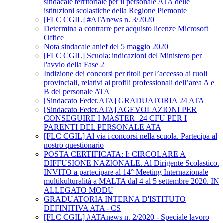
sindacale territoriale per il personale ATA delle
istituzioni scolastiche della Regione Piemonte
[FLC CGIL] #ATAnews n. 3/2020
Determina a contrarre per acquisto licenze Microsoft
Office
Nota sindacale anief del 5 maggio 2020
[FLC CGIL] Scuola: indicazioni del Ministero per
l'avvio della Fase 2
Indizione dei concorsi per titoli per l’accesso ai ruoli
provinciali, relativi ai profili professionali dell’area A e
B del personale ATA
[Sindacato Feder.ATA] GRADUATORIA 24 ATA
[Sindacato Feder.ATA] AGEVOLAZIONI PER
CONSEGUIRE I MASTER+24 CFU PER I
PARENTI DEL PERSONALE ATA
[FLC CGIL] Al via i concorsi nella scuola. Partecipa al
nostro questionario
POSTA CERTIFICATA: I: CIRCOLARE A
DIFFUSIONE NAZIONALE. Al Dirigente Scolastico.
INVITO a partecipare al 14° Meeting Internazionale
multikulturalità a MALTA dal 4 al 5 settembre 2020. IN
ALLEGATO MODU
GRADUATORIA INTERNA D'ISTITUTO
DEFINITIVA ATA - CS
[FLC CGIL] #ATAnews n. 2/2020 - Speciale lavoro