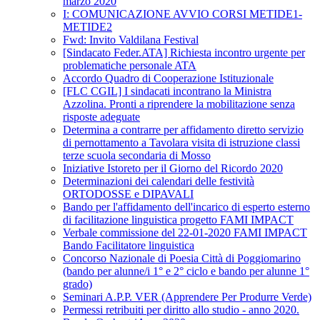
marzo 2020
I: COMUNICAZIONE AVVIO CORSI METIDE1-
METIDE2
Fwd: Invito Valdilana Festival
[Sindacato Feder.ATA] Richiesta incontro urgente per
problematiche personale ATA
Accordo Quadro di Cooperazione Istituzionale
[FLC CGIL] I sindacati incontrano la Ministra
Azzolina. Pronti a riprendere la mobilitazione senza
risposte adeguate
Determina a contrarre per affidamento diretto servizio
di pernottamento a Tavolara visita di istruzione classi
terze scuola secondaria di Mosso
Iniziative Istoreto per il Giorno del Ricordo 2020
Determinazioni dei calendari delle festività
ORTODOSSE e DIPAVALI
Bando per l'affidamento dell'incarico di esperto esterno
di facilitazione linguistica progetto FAMI IMPACT
Verbale commissione del 22-01-2020 FAMI IMPACT
Bando Facilitatore linguistica
Concorso Nazionale di Poesia Città di Poggiomarino
(bando per alunne/i 1° e 2° ciclo e bando per alunne 1°
grado)
Seminari A.P.P. VER (Apprendere Per Produrre Verde)
Permessi retribuiti per diritto allo studio - anno 2020.