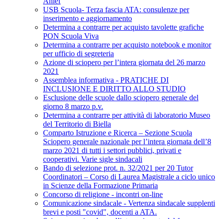
Anief
USB Scuola- Terza fascia ATA: consulenze per
inserimento e aggiornamento
Determina a contrarre per acquisto tavolette grafiche
PON Scuola Viva
Determina a contrarre per acquisto notebook e monitor
per ufficio di segreteria
Azione di sciopero per l’intera giornata del 26 marzo
2021
Assemblea informativa - PRATICHE DI
INCLUSIONE E DIRITTO ALLO STUDIO
Esclusione delle scuole dallo sciopero generale del
giorno 8 marzo p.v.
Determina a contrarre per attività di laboratorio Museo
del Territorio di Biella
Comparto Istruzione e Ricerca – Sezione Scuola
Sciopero generale nazionale per l’intera giornata dell’8
marzo 2021 di tutti i settori pubblici, privati e
cooperativi. Varie sigle sindacali
Bando di selezione prot. n. 32/2021 per 20 Tutor
Coordinatori – Corso di Laurea Magistrale a ciclo unico
in Scienze della Formazione Primaria
Concorso di religione - incontri on-line
Comunicazione sindacale - Vertenza sindacale supplenti
brevi e posti "covid", docenti a ATA.