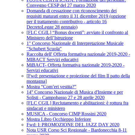
Convegno CESP del 27 marzo 2020
Domanda di cessazione con riconoscimento dei
requisiti maturati entro il 31 dicembre 2019 (opzione
per il trattamento contributivo - articolo 16
DecretoLegge 28 gennaio)
[FLC CGIL] “Bonus docenti”: avviato il confronto al
Ministero dell’Istruzione
1° Concorso Nazionale di Interpretazione Musicale
"Schubert Scuola"
Raccolta dell' Offerta formativa nazionale 2019-2020 -
MIBACT Servizi educativi
MiBACT- Offerta formativa nazionale 2019-2020 -
Servizi educativi
[Fwd: presentazione e proiezione del film Il patto della
montagna]
Mostra “Com’eri vestita?”
14° Concorso Nazionale di Musica d'Insieme e per
Solisti - Campobasso 27 e 28 aprile 2020
[FLC CGIL] Reclutamento e abilitazioni: è rottura fra
sindacati e ministero
MUSICA - Concorso CIMP Rossini 2020
Mostra Libro Occhieppo Inferiore
Fwd: I: PROMOZIONE DEL JAZZ DAY 2020
Nota USR Corso Sci Regionale - Bardonecchia 8-11