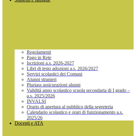
Regolamenti
Pago in Rete
Iscrizioni a.s. 2026-2027
Libri di testo adozioni a.s. 2026/2027
Servizi scolastici dei Comuni
Alunni stranieri
Pluriass assicurazioni alunni
Validità anno scolastico scuola secondaria di I grado –
a.s. 2025/2026
INVALSI
Orario di apertura al pubblico della segreteria
Calendario scolastico e orari di funzionamento a.s.
2025/26
Docenti e ATA