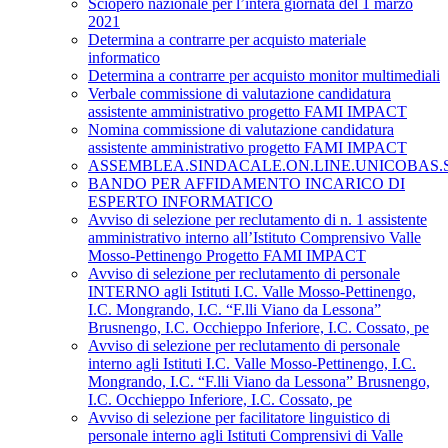
Sciopero nazionale per l’intera giornata del 1 marzo
2021
Determina a contrarre per acquisto materiale
informatico
Determina a contrarre per acquisto monitor multimediali
Verbale commissione di valutazione candidatura
assistente amministrativo progetto FAMI IMPACT
Nomina commissione di valutazione candidatura
assistente amministrativo progetto FAMI IMPACT
ASSEMBLEA.SINDACALE.ON.LINE.UNICOBAS.SCU
BANDO PER AFFIDAMENTO INCARICO DI
ESPERTO INFORMATICO
Avviso di selezione per reclutamento di n. 1 assistente
amministrativo interno all’Istituto Comprensivo Valle
Mosso-Pettinengo Progetto FAMI IMPACT
Avviso di selezione per reclutamento di personale
INTERNO agli Istituti I.C. Valle Mosso-Pettinengo,
I.C. Mongrando, I.C. “F.lli Viano da Lessona”
Brusnengo, I.C. Occhieppo Inferiore, I.C. Cossato, pe
Avviso di selezione per reclutamento di personale
interno agli Istituti I.C. Valle Mosso-Pettinengo, I.C.
Mongrando, I.C. “F.lli Viano da Lessona” Brusnengo,
I.C. Occhieppo Inferiore, I.C. Cossato, pe
Avviso di selezione per facilitatore linguistico di
personale interno agli Istituti Comprensivi di Valle