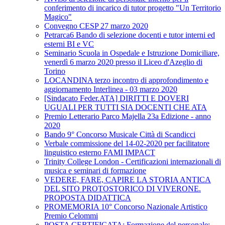
conferimento di incarico di tutor progetto "Un Territorio
Magico"
Convegno CESP 27 marzo 2020
Petrarca6 Bando di selezione docenti e tutor interni ed
esterni BI e VC
Seminario Scuola in Ospedale e Istruzione Domiciliare,
venerdì 6 marzo 2020 presso il Liceo d'Azeglio di
Torino
LOCANDINA terzo incontro di approfondimento e
aggiornamento Interlinea - 03 marzo 2020
[Sindacato Feder.ATA] DIRITTI E DOVERI
UGUALI PER TUTTI SIA DOCENTI CHE ATA
Premio Letterario Parco Majella 23a Edizione - anno
2020
Bando 9° Concorso Musicale Città di Scandicci
Verbale commissione del 14-02-2020 per facilitatore
linguistico esterno FAMI IMPACT
Trinity College London - Certificazioni internazionali di
musica e seminari di formazione
VEDERE, FARE, CAPIRE LA STORIA ANTICA
DEL SITO PROTOSTORICO DI VIVERONE.
PROPOSTA DIDATTICA
PROMEMORIA 10° Concorso Nazionale Artistico
Premio Celommi
POSTA CERTIFICATA: Formazione del personale: