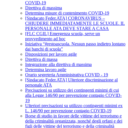
COVID-19
Direttiva di massima
Determina misure di contenimento COVID-19
[Sindacato Feder.ATA] CORONAVIRUS –
CHIUDERE IMMEDIATAMENTE LE SCUOLE. IL
PERSONALE ATA DEVE STARE A CASA
[FLC CGIL] Emergenza scuola, serve un
provvedimento ad hoc
Iniziativa “#restoascuola. Nessun passo indietro lontano
dai banchi di scuola”
Disposizioni per lavoro agile
Direttiva di massa
Integrazione alla direttiva di massima
Determina lavoro agile
Orario segreteria Amministrativa COVID - 19
[Sindacato Feder.ATA] Ulteriore discriminazione al
personale ATA
Precisazioni su utilizzo dei contingenti minimi di cui
alla Legge 146/90 per prevenzione contagio COVID-
19
Ulteriori precisazioni su utilizzo contingenti minimi ex
L. 146/90 per prevenzione contagio COVID-19
Borse di studio in favore delle vittime del terrorismo e
della criminalità organizzata, nonché degli orfani e dei
figli delle vittime del terrorismo e della criminalità