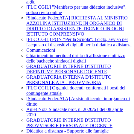
agile
[FLC CGIL] "Manifesto per una didattica inclusiva",
sottoscrivilo online
[Sindacato Feder.ATA] RICHIESTA AL MINISTRO
AZZOLINA ISTITUZIONE IN ORGANICO DI
DIRITTO DI ASSISTENTE TECNICO IN OGNI
ISTITUTO COMPRENSIVO
[FLC CGIL] PON "Per la Scuola": I ciclo, avviso per
l'acquisto di dispositivi digitali per la didattica a distanza
Comunicazioni
Chiarimenti in merito al diritto di affissione e utilizzo
delle bacheche sindacali digitali
GRADUATORIE INTERNE D'ISTITUTO
DEFINITIVE PERSONALE DOCENTE
GRADUATORIA INTERNA D'ISTITUTO
PERSONALE ATA - PROVVISORIA
[FLC CGIL] Organici docenti: confermati i posti del
contingente attuale
[Sindacato Feder.ATA] Assistenti tecnici in organico di
diritto
Anief Nota Sindacale prot. n. 2020/61 del 08 aprile
2020
GRADUATORIE INTERNE D'ISTITUTO
PROVVISORIE PERSONALE DOCENTE
Didattica a distanza - Supporto alle famiglie