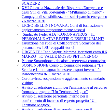
SCADENZ
XVI Giornata Nazionale del Risparmio Energetico e
degli Stili di Vita Sostenibili - "M'illumino di meno" -
Campagna di sensibilizzazione sul risparmio energetico
- 6 marzo 2020
LICEO BELLINI NOVARA: Corsi di formazione e
aggiornamento temporaneamente sospesi
[Sindacato Feder.ATA] CORONAVIRUS – IL
PERSONALE ATA? BESTIE O ESSERI UMANI?
assunzione nei ruoli di Collaboratore Scolastico del
personale ex-LSU e appalti storici
URGENTE! Tanti Auguri Mamma, iscrizioni entro il 6
MARZO - IC VALLE MOSSO PETTINENGO
Patente Smartphone - decaloco emergenza coronavirus
SOSPENSIONE Corso di formazione regionale "La
Scuola e la montagna: benessere e sport invernali" -
Bardonecchia 8-11 marzo 2020
Coronavirus: sospensione e aggiornamento calendario
visiting
Avviso di selezione alunni per l'ammissione al percorso
formativo progetto "Un Territorio Magico"
Avviso di selezione personale interno per il
conferimento di incarico di esperto progetto "Un
Territorio Magico"
Avviso di selezione di personale interno per il