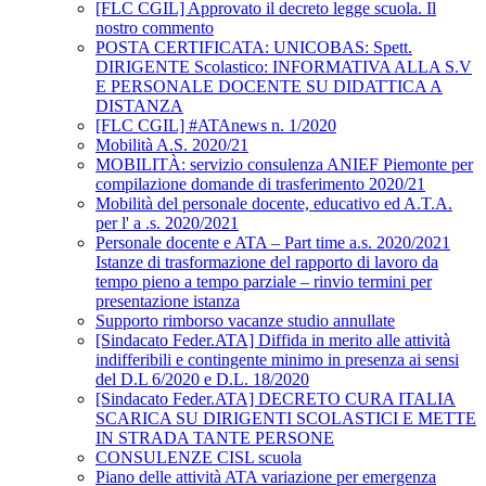
[FLC CGIL] Approvato il decreto legge scuola. Il
nostro commento
POSTA CERTIFICATA: UNICOBAS: Spett.
DIRIGENTE Scolastico: INFORMATIVA ALLA S.V
E PERSONALE DOCENTE SU DIDATTICA A
DISTANZA
[FLC CGIL] #ATAnews n. 1/2020
Mobilità A.S. 2020/21
MOBILITÀ: servizio consulenza ANIEF Piemonte per
compilazione domande di trasferimento 2020/21
Mobilità del personale docente, educativo ed A.T.A.
per l' a .s. 2020/2021
Personale docente e ATA – Part time a.s. 2020/2021
Istanze di trasformazione del rapporto di lavoro da
tempo pieno a tempo parziale – rinvio termini per
presentazione istanza
Supporto rimborso vacanze studio annullate
[Sindacato Feder.ATA] Diffida in merito alle attività
indifferibili e contingente minimo in presenza ai sensi
del D.L 6/2020 e D.L. 18/2020
[Sindacato Feder.ATA] DECRETO CURA ITALIA
SCARICA SU DIRIGENTI SCOLASTICI E METTE
IN STRADA TANTE PERSONE
CONSULENZE CISL scuola
Piano delle attività ATA variazione per emergenza