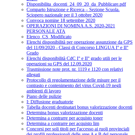
Disponibilita_docenti_24_09_20_da_Pubblicare.pdf
Comparto Istruzione e Ricerca – Sezione Scuola.
Sciopero nazionale per il 3 ottobre 2020
Convoca nomine 18 settembre 2020
OPERAZIONI DI NOMINA A.S. 2020-2021
PERSONALE ATA
Elenco_CS_Modificato
Elenchi disponibilità per operazione assunzione da GPS
del 11/09/2020 - Classi di Concorso LINGUA I° e II°
Grado
Elenchi disponibilità CdC I° e II° grado utili per le
operazioni su GPS del 12.09.2020
Trasmissione note prot. nr. 1119 e 1120 con relativi
allegati
Protocollo di regolamentazione delle misure per il
contrasto e contenimento del virus Covid-19 negli
ambienti di lavoro
Piano delle pulizie
I: Diffusione graduatorie
Tabella docenti destinatari bonus valorizzazione docenti
Determina bonus valorizzazione docenti
Determina a contrarre per acquisto toner
Determina a contrarre per acquisto lim
Concorsi per soli titoli per l'accesso ai ruoli provinciali
dei profili professionali delle aree A e B del personale