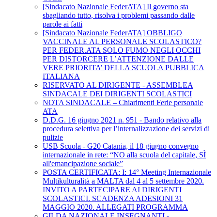
[Sindacato Nazionale FederATA] Il governo sta
sbagliando tutto, risolva i problemi passando dalle
parole ai fatti
[Sindacato Nazionale FederATA] OBBLIGO
VACCINALE AL PERSONALE SCOLASTICO?
PER FEDER.ATA SOLO FUMO NEGLI OCCHI
PER DISTORCERE L’ATTENZIONE DALLE
VERE PRIORITA’ DELLA SCUOLA PUBBLICA
ITALIANA
RISERVATO AL DIRIGENTE - ASSEMBLEA
SINDACALE DEI DIRIGENTI SCOLASTICI
NOTA SINDACALE – Chiarimenti Ferie personale
ATA
D.D.G. 16 giugno 2021 n. 951 - Bando relativo alla
procedura selettiva per l’internalizzazione dei servizi di
pulizie
USB Scuola - G20 Catania, il 18 giugno convegno
internazionale in rete: “NO alla scuola del capitale, SÌ
all'emancipazione sociale”
POSTA CERTIFICATA: I: 14° Meeting Internazionale
Multikulturalità a MALTA dal 4 al 5 settembre 2020.
INVITO A PARTECIPARE AI DIRIGENTI
SCOLASTICI. SCADENZA ADESIONI 31
MAGGIO 2020. ALLEGATI PROGRAMMA
GILDA NAZIONALE INSEGNANTI -