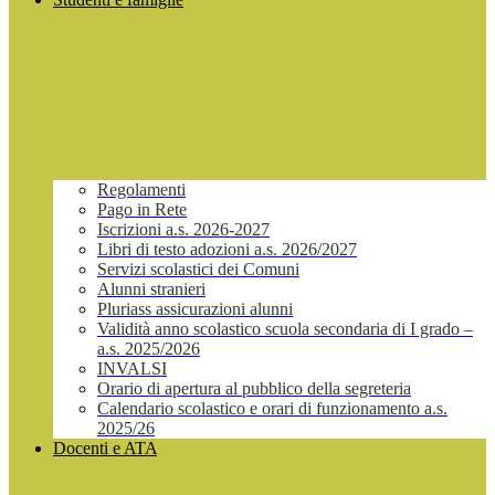
Regolamenti
Pago in Rete
Iscrizioni a.s. 2026-2027
Libri di testo adozioni a.s. 2026/2027
Servizi scolastici dei Comuni
Alunni stranieri
Pluriass assicurazioni alunni
Validità anno scolastico scuola secondaria di I grado –
a.s. 2025/2026
INVALSI
Orario di apertura al pubblico della segreteria
Calendario scolastico e orari di funzionamento a.s.
2025/26
Docenti e ATA