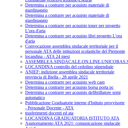
Determina a contrarre per acquisto materiale di
giardinaggio
Determina a contrarre per acquisto materiale di
giardinaggio
Determina a contrarre per acquisto toner per progetto
L'ora d'aria
Determina a contrarre per acquisto libri progetto L'ora
d'aria
Convocazione assemblea sindacale territoriale per il
personale ATA delle istituzioni scolastiche del Piemonte
locandina - ATA 24 mesi
ASSEMBLEA.SINDACALE.ON.LINE.UNICOBAS.SC
LOCANDINA controllo del cedolino stipendiale
ANIEF: indizione assemblea sindacale territoriale
provincia di Biella - 28 aprile 2021
Determina a contrarre per acquisto web cam
Determina a contrarre per acquisto borsa porta pc
Determina a contrarre per acquisto defibrillatore semi
automatico
Pubblicazione Graduatorie interne d'Istituto provvisorie
- Personale Docente - ATA
trasferimenti docenti ed ata
LOCANDINA GRADUATORIA ISTITUTO ATA
Aggiornamento ATA 2021: comunicazione sindacale