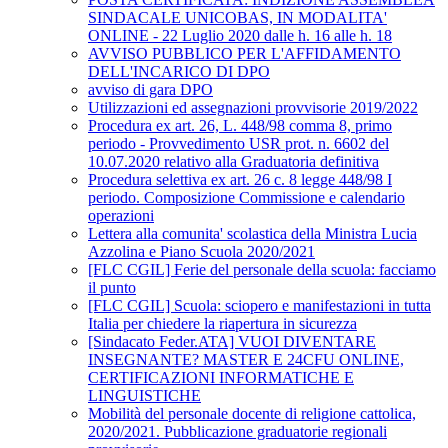
SINDACALE UNICOBAS, IN MODALITA'
ONLINE - 22 Luglio 2020 dalle h. 16 alle h. 18
AVVISO PUBBLICO PER L'AFFIDAMENTO
DELL'INCARICO DI DPO
avviso di gara DPO
Utilizzazioni ed assegnazioni provvisorie 2019/2022
Procedura ex art. 26, L. 448/98 comma 8, primo
periodo - Provvedimento USR prot. n. 6602 del
10.07.2020 relativo alla Graduatoria definitiva
Procedura selettiva ex art. 26 c. 8 legge 448/98 I
periodo. Composizione Commissione e calendario
operazioni
Lettera alla comunita' scolastica della Ministra Lucia
Azzolina e Piano Scuola 2020/2021
[FLC CGIL] Ferie del personale della scuola: facciamo
il punto
[FLC CGIL] Scuola: sciopero e manifestazioni in tutta
Italia per chiedere la riapertura in sicurezza
[Sindacato Feder.ATA] VUOI DIVENTARE
INSEGNANTE? MASTER E 24CFU ONLINE,
CERTIFICAZIONI INFORMATICHE E
LINGUISTICHE
Mobilità del personale docente di religione cattolica,
2020/2021. Pubblicazione graduatorie regionali