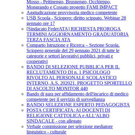
Mosso - Pettinengo, Brusnengo, Occhieppo,
Mongrando e Cossato progetto FAMI IMPACT
Aggiudicazione provvisoria medico competente
USB Scuola - Sciopero: diritto scippato. Webinar 28
gennaio ore 17
[Sindacato FederATA] RICHIESTA PROROGA
TERMINI AGGIORNAMENTO GRADUATORIA
TERZA FASCIA ATA
Comparto Istruzione e Ricerca – Sezione Scuola.
Sciopero generale del 29 gennaio 2021 di tutte le
categorie e settori lavorativi pubblici, privati e
cooperativi
BANDO DI SELEZIONE PUBBLICA PER IL
RECLUTAMENTO DI n. 1 PSICOLOGO
RIVOLTO AL PERSONALE SCOLASTICO
INTERNO, A.S. 202021. PROGETTO SPORTELLO
DI ASCOLTO MONITOR 440
Bando di gara per affidamento dell'incarico di medico
competente per il servizio di sorveglianza
BANDO SELEZIONE ESPERTO PEDAGOGISTA
POSTA CERTIFICATA: AI DOCENTI DI
RELIGIONE CATTOLICA e ALL'ALBO
SINDACALE - con allegato
Verbale commissione per selezione mediatore
linguistico - culturale