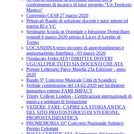
conferimento di incarico di tutor progetto "Un Territorio
Magico"
Convegno CESP 27 marzo 2020
Petrarca6 Bando di selezione docenti e tutor interni ed
esterni BI e VC
Seminario Scuola in Ospedale e Istruzione Domiciliare,
venerdì 6 marzo 2020 presso il Liceo d'Azeglio di
Torino
LOCANDINA terzo incontro di approfondimento e
aggiornamento Interlinea - 03 marzo 2020
[Sindacato Feder.ATA] DIRITTI E DOVERI
UGUALI PER TUTTI SIA DOCENTI CHE ATA
Premio Letterario Parco Majella 23a Edizione - anno
2020
Bando 9° Concorso Musicale Città di Scandicci
Verbale commissione del 14-02-2020 per facilitatore
linguistico esterno FAMI IMPACT
Trinity College London - Certificazioni internazionali di
musica e seminari di formazione
VEDERE, FARE, CAPIRE LA STORIA ANTICA
DEL SITO PROTOSTORICO DI VIVERONE.
PROPOSTA DIDATTICA
PROMEMORIA 10° Concorso Nazionale Artistico
Premio Celommi
POSTA CERTIFICATA: Formazione del personale: