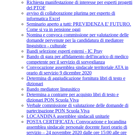
Richiesta manifestazione di interesse per esperti progetti
del PTOF
avviso di collaborazione plurima per esperto di
informatica Excel
Seminario aperto a tutti: PREVIDENZA E' FUTURO.
Come si va in pensione oggi
Nomina e convoca commissione per valutazione delle
domande pervenute per la candidatura di mediatore
linguistico - culturale
Bandi selezione esperti esterni - IC Pray
Bando di gara per affidamento dell'incarico di medico
competente per il servizio di sorveglianza
Convocazione assemblea sindacale territoriale ATA in
orario di servizio 9 dicembre 2020
Determina di aggiudicazione fornitura libri di testo e
dizionari
Bando mediatore lingusitico
Determina a contrarre per acquisto libri di testo e
dizionari PON Scuola Viva
Verbale commissione di valutazione delle domande di
partecipazione PON Scuola Viva
LOCANDINA assemblee sindacali unitarie
POSTA CERTIFICATA: Convocazione e locandina
assemblea sindacale personale docente fuori orario di
servizio – 24 novembre 2020 dalle ore 15:00 alle ore