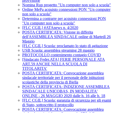
provvisorie
Nomina Rup progetto "Un computer non solo a scuola"
Ordine MePa acquisto connessioni PON "Un computer
non solo a scuola"
Determina a contrarre per acquisto connessioni PON
"Un computer non solo a scuola"
[FLC CGIL] #ATAnews n. 4/2020
POSTA CERTIFICATA: Visione in differita
dell'ASSEMBLEA SINDACALE online di Martedì 26
Maggio
[FLC CGIL] Scuola: proclamato lo stato di agitazione
USB Scuola: assemblea streaming 28 maggio
PROTOCOLLO contenimento contagio COVID
[Sindacato Feder.ATA] FERIE PERSONALE ATA
ART.59 ANCHE NELLA SCUOLA DI
TITOLARITA’
POSTA CERTIFICATA: Convocazione assemblea
sindacale territoriale per il personale delle istituzioni
scolastiche della provincia di Biella
POSTA CERTIFICATA: INDIZIONE ASSEMBLEA
SINDACALE UNICOBAS, IN MODALITA'
ONLINE - 26 MAGGIO 2020 dalle h. 16 alle h. 18
[FLC CGIL] Scuola: garanzia di sicurezza per gli esami
di Stato, sottoscritto il protocollo
POSTA CERTIFICATA: Convocazione assemblea