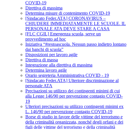
COVID-19
Direttiva di massima
Determina misure di contenimento COVID-19
[Sindacato Feder.ATA] CORONAVIRUS –
CHIUDERE IMMEDIATAMENTE LE SCUOLE. IL
PERSONALE ATA DEVE STARE A CASA
[FLC CGIL] Emergenza scuola, serve un
provvedimento ad hoc
Iniziativa “#restoascuola. Nessun passo indietro lontano
dai banchi di scuola”
Disposizioni per lavoro agile
Direttiva di massa
Integrazione alla direttiva di massima
Determina lavoro agile
Orario segreteria Amministrativa COVID - 19
[Sindacato Feder.ATA] Ulteriore discriminazione al
personale ATA
Precisazioni su utilizzo dei contingenti minimi di cui
alla Legge 146/90 per prevenzione contagio COVID-
19
Ulteriori precisazioni su utilizzo contingenti minimi ex
L. 146/90 per prevenzione contagio COVID-19
Borse di studio in favore delle vittime del terrorismo e
della criminalità organizzata, nonché degli orfani e dei
figli delle vittime del terrorismo e della criminalità