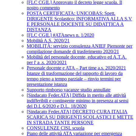
[FLC CGIL] Approvato il decreto legge scuola. Il
nostro commento
POSTA CERTIFICATA: UNICOBAS: Spett.
DIRIGENTE Scolastico: INFORMATIVA ALLA S.V
E PERSONALE DOCENTE SU DIDATTICA A
DISTANZA
[FLC CGIL] #ATAnews n. 1/2020
Mobilità A.S. 2020/21
MOBILITÀ: servizio consulenza ANIEF Piemonte per
compilazione domande di trasferimento 2020/21
Mobilità del personale docente, educativo ed A.T.A.
per l' a .s. 2020/2021
Personale docente e ATA – Part time a.s. 2020/2021
Istanze di trasformazione del rapporto di lavoro da
tempo pieno a tempo parziale – rinvio termini per
presentazione istanza
Supporto rimborso vacanze studio annullate
[Sindacato Feder.ATA] Diffida in merito alle attività
indifferibili e contingente minimo in presenza ai sensi
del D.L 6/2020 e D.L. 18/2020
[Sindacato Feder.ATA] DECRETO CURA ITALIA
SCARICA SU DIRIGENTI SCOLASTICI E METTE
IN STRADA TANTE PERSONE
CONSULENZE CISL scuola
Piano delle attività ATA variazione per emergenza