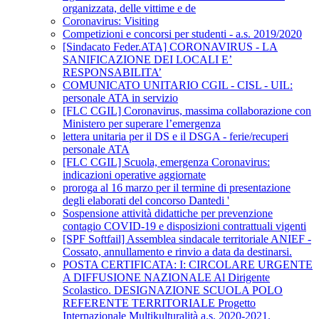
organizzata, delle vittime e de
Coronavirus: Visiting
Competizioni e concorsi per studenti - a.s. 2019/2020
[Sindacato Feder.ATA] CORONAVIRUS - LA
SANIFICAZIONE DEI LOCALI E’
RESPONSABILITA’
COMUNICATO UNITARIO CGIL - CISL - UIL:
personale ATA in servizio
[FLC CGIL] Coronavirus, massima collaborazione con
Ministero per superare l’emergenza
lettera unitaria per il DS e il DSGA - ferie/recuperi
personale ATA
[FLC CGIL] Scuola, emergenza Coronavirus:
indicazioni operative aggiornate
proroga al 16 marzo per il termine di presentazione
degli elaborati del concorso Dantedi '
Sospensione attività didattiche per prevenzione
contagio COVID-19 e disposizioni contrattuali vigenti
[SPF Softfail] Assemblea sindacale territoriale ANIEF -
Cossato, annullamento e rinvio a data da destinarsi.
POSTA CERTIFICATA: I: CIRCOLARE URGENTE
A DIFFUSIONE NAZIONALE Al Dirigente
Scolastico. DESIGNAZIONE SCUOLA POLO
REFERENTE TERRITORIALE Progetto
Internazionale Multikulturalità a.s. 2020-2021.