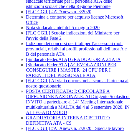
sindacale territoriale per il personale ATA delle
istituzioni scolastiche della Regione Piemonte
[FLC CGIL] #ATAnews n. 3/2020
Determina a contrarre per acquisto licenze Microsoft
Office
Nota sindacale anief del 5 maggio 2020
[FLC CGIL] Scuola: indicazioni del Ministero per
l'avvio della Fase 2
Indizione dei concorsi per titoli per l’accesso ai ruoli
provinciali, relativi ai profili professionali dell’area A e
B del personale ATA
[Sindacato Feder.ATA] GRADUATORIA 24 ATA
[Sindacato Feder.ATA] AGEVOLAZIONI PER
CONSEGUIRE I MASTER+24 CFU PER I
PARENTI DEL PERSONALE ATA
[FLC CGIL] Al via i concorsi nella scuola. Partecipa al
nostro questionario
POSTA CERTIFICATA: I: CIRCOLARE A
DIFFUSIONE NAZIONALE. Al Dirigente Scolastico.
INVITO a partecipare al 14° Meeting Internazionale
multikulturalità a MALTA dal 4 al 5 settembre 2020. IN
ALLEGATO MODU
GRADUATORIA INTERNA D'ISTITUTO
DEFINITIVA ATA - CS
[FLC CGIL] #ATAnews n. 2/2020 - Speciale lavoro