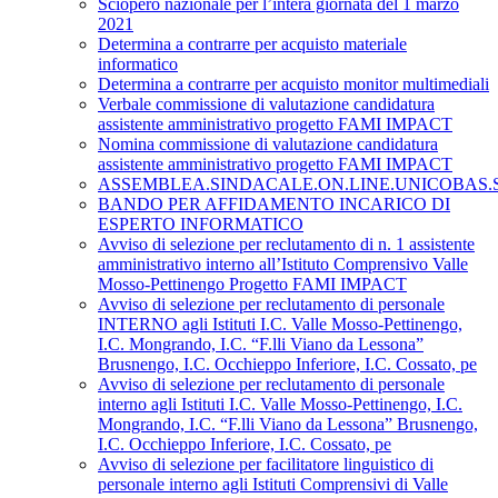
Sciopero nazionale per l’intera giornata del 1 marzo
2021
Determina a contrarre per acquisto materiale
informatico
Determina a contrarre per acquisto monitor multimediali
Verbale commissione di valutazione candidatura
assistente amministrativo progetto FAMI IMPACT
Nomina commissione di valutazione candidatura
assistente amministrativo progetto FAMI IMPACT
ASSEMBLEA.SINDACALE.ON.LINE.UNICOBAS.SCU
BANDO PER AFFIDAMENTO INCARICO DI
ESPERTO INFORMATICO
Avviso di selezione per reclutamento di n. 1 assistente
amministrativo interno all’Istituto Comprensivo Valle
Mosso-Pettinengo Progetto FAMI IMPACT
Avviso di selezione per reclutamento di personale
INTERNO agli Istituti I.C. Valle Mosso-Pettinengo,
I.C. Mongrando, I.C. “F.lli Viano da Lessona”
Brusnengo, I.C. Occhieppo Inferiore, I.C. Cossato, pe
Avviso di selezione per reclutamento di personale
interno agli Istituti I.C. Valle Mosso-Pettinengo, I.C.
Mongrando, I.C. “F.lli Viano da Lessona” Brusnengo,
I.C. Occhieppo Inferiore, I.C. Cossato, pe
Avviso di selezione per facilitatore linguistico di
personale interno agli Istituti Comprensivi di Valle