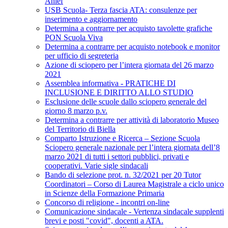
Anief
USB Scuola- Terza fascia ATA: consulenze per
inserimento e aggiornamento
Determina a contrarre per acquisto tavolette grafiche
PON Scuola Viva
Determina a contrarre per acquisto notebook e monitor
per ufficio di segreteria
Azione di sciopero per l’intera giornata del 26 marzo
2021
Assemblea informativa - PRATICHE DI
INCLUSIONE E DIRITTO ALLO STUDIO
Esclusione delle scuole dallo sciopero generale del
giorno 8 marzo p.v.
Determina a contrarre per attività di laboratorio Museo
del Territorio di Biella
Comparto Istruzione e Ricerca – Sezione Scuola
Sciopero generale nazionale per l’intera giornata dell’8
marzo 2021 di tutti i settori pubblici, privati e
cooperativi. Varie sigle sindacali
Bando di selezione prot. n. 32/2021 per 20 Tutor
Coordinatori – Corso di Laurea Magistrale a ciclo unico
in Scienze della Formazione Primaria
Concorso di religione - incontri on-line
Comunicazione sindacale - Vertenza sindacale supplenti
brevi e posti "covid", docenti a ATA.