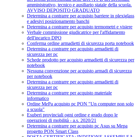
amministrativo, tecnico e ausiliario statale della scuola.
AVVISO DEPOSITO GRADUATO
Determina a contrarre per acquisto barriere in plexiglass
e adesivi posizionamento banchi
Determina a contrarre per acquisto termometri e visiere
Verbale commissione giudicatrice per l'affidamento
dell'incarico DPO
Conferma ordine armadietti di sicurezza porta notebook
Determina a contrarre per acquisto armadietti di
sicurezza per pc
Schede prodotto per acquisto armadietti di sicurezza per
notebook
Nessuna convenzione per acquisto armadi di sicurezza
per notebook
Determina a contrarre per acquisto armadietti di
sicurezza per pc
Determina a contrarre per acquisto materiale
informatico
Ordine MePa acquisto pc PON "Un computer non solo
a scuola"
Esuberi provinciali ogni ordine e grado dopo le
operazioni di mobilità - a.s. 2020/21
Determina a contrarre per acquisto pc Asus su Mepa
progetto PON Smart Class
POSTA CERTIFICATA: INDIZIONE ASSEMBLEA