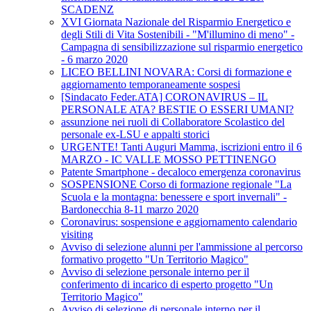
SCADENZ
XVI Giornata Nazionale del Risparmio Energetico e
degli Stili di Vita Sostenibili - "M'illumino di meno" -
Campagna di sensibilizzazione sul risparmio energetico
- 6 marzo 2020
LICEO BELLINI NOVARA: Corsi di formazione e
aggiornamento temporaneamente sospesi
[Sindacato Feder.ATA] CORONAVIRUS – IL
PERSONALE ATA? BESTIE O ESSERI UMANI?
assunzione nei ruoli di Collaboratore Scolastico del
personale ex-LSU e appalti storici
URGENTE! Tanti Auguri Mamma, iscrizioni entro il 6
MARZO - IC VALLE MOSSO PETTINENGO
Patente Smartphone - decaloco emergenza coronavirus
SOSPENSIONE Corso di formazione regionale "La
Scuola e la montagna: benessere e sport invernali" -
Bardonecchia 8-11 marzo 2020
Coronavirus: sospensione e aggiornamento calendario
visiting
Avviso di selezione alunni per l'ammissione al percorso
formativo progetto "Un Territorio Magico"
Avviso di selezione personale interno per il
conferimento di incarico di esperto progetto "Un
Territorio Magico"
Avviso di selezione di personale interno per il