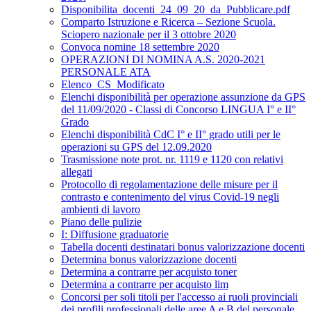
Disponibilita_docenti_24_09_20_da_Pubblicare.pdf
Comparto Istruzione e Ricerca – Sezione Scuola.
Sciopero nazionale per il 3 ottobre 2020
Convoca nomine 18 settembre 2020
OPERAZIONI DI NOMINA A.S. 2020-2021
PERSONALE ATA
Elenco_CS_Modificato
Elenchi disponibilità per operazione assunzione da GPS
del 11/09/2020 - Classi di Concorso LINGUA I° e II°
Grado
Elenchi disponibilità CdC I° e II° grado utili per le
operazioni su GPS del 12.09.2020
Trasmissione note prot. nr. 1119 e 1120 con relativi
allegati
Protocollo di regolamentazione delle misure per il
contrasto e contenimento del virus Covid-19 negli
ambienti di lavoro
Piano delle pulizie
I: Diffusione graduatorie
Tabella docenti destinatari bonus valorizzazione docenti
Determina bonus valorizzazione docenti
Determina a contrarre per acquisto toner
Determina a contrarre per acquisto lim
Concorsi per soli titoli per l'accesso ai ruoli provinciali
dei profili professionali delle aree A e B del personale