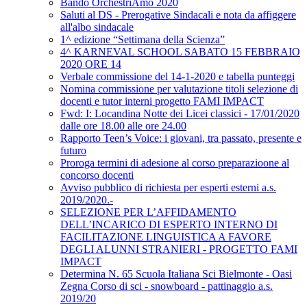
Bando OrchestriAmo 2020
Saluti al DS - Prerogative Sindacali e nota da affiggere
all'albo sindacale
1^ edizione “Settimana della Scienza”
4^ KARNEVAL SCHOOL SABATO 15 FEBBRAIO
2020 ORE 14
Verbale commissione del 14-1-2020 e tabella punteggi
Nomina commissione per valutazione titoli selezione di
docenti e tutor interni progetto FAMI IMPACT
Fwd: I: Locandina Notte dei Licei classici - 17/01/2020
dalle ore 18.00 alle ore 24.00
Rapporto Teen’s Voice: i giovani, tra passato, presente e
futuro
Proroga termini di adesione al corso preparazioone al
concorso docenti
Avviso pubblico di richiesta per esperti esterni a.s.
2019/2020.-
SELEZIONE PER L’AFFIDAMENTO
DELL’INCARICO DI ESPERTO INTERNO DI
FACILITAZIONE LINGUISTICA A FAVORE
DEGLI ALUNNI STRANIERI - PROGETTO FAMI
IMPACT
Determina N. 65 Scuola Italiana Sci Bielmonte - Oasi
Zegna Corso di sci - snowboard - pattinaggio a.s.
2019/20