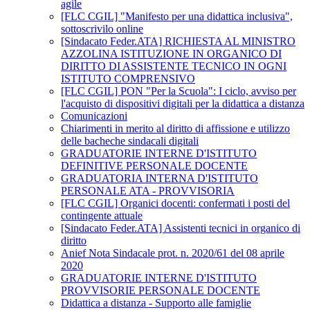
agile
[FLC CGIL] "Manifesto per una didattica inclusiva",
sottoscrivilo online
[Sindacato Feder.ATA] RICHIESTA AL MINISTRO
AZZOLINA ISTITUZIONE IN ORGANICO DI
DIRITTO DI ASSISTENTE TECNICO IN OGNI
ISTITUTO COMPRENSIVO
[FLC CGIL] PON "Per la Scuola": I ciclo, avviso per
l'acquisto di dispositivi digitali per la didattica a distanza
Comunicazioni
Chiarimenti in merito al diritto di affissione e utilizzo
delle bacheche sindacali digitali
GRADUATORIE INTERNE D'ISTITUTO
DEFINITIVE PERSONALE DOCENTE
GRADUATORIA INTERNA D'ISTITUTO
PERSONALE ATA - PROVVISORIA
[FLC CGIL] Organici docenti: confermati i posti del
contingente attuale
[Sindacato Feder.ATA] Assistenti tecnici in organico di
diritto
Anief Nota Sindacale prot. n. 2020/61 del 08 aprile
2020
GRADUATORIE INTERNE D'ISTITUTO
PROVVISORIE PERSONALE DOCENTE
Didattica a distanza - Supporto alle famiglie