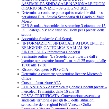
ASSEMBLEA SINDACALE NAZIONALE FUORI
ORARIO SERVIZIO - 09 GIUGNO 2021
Determina a contrarre per acquisto materiale didattico
per alunni D.A. Scuola Secondaria di I Grado di Valle
Mosso
USB Scuola - Assemblea in streaming 3 giugno ore 15.
DL Sostegni bis: solo false soluzioni per i precari della
scuola
Assemblea Sindacale Cisl Scuola
[INFORMAZIONI SINDACALI] AI DOCENTI DI
RELIGIONE CATTOLICA E ALL'ALBO
SINDACALE - Informativa Concorsi
Seminario online: "La Scuola oltre: ripartire dall'e-
learning per costruire futuro" - martedì 25 maggio dalle
15:00 alle 17:30
Ricorso Recupero RPD e CIA
Determina a contrarre per acquisto licenze Microsoft
Office
Corso di formazione ATA
LOCANDINA - Assemblea regionale Docenti precari -
mercoledì 19 maggio, dalle 16 alle 18
POSTA CERTIFICATA: Convocazione assemblea
sindacale territoriale per gli IRC delle istituzioni
scolastiche delle regioni Friuli Venezia Giulia-
Lombardia-Veneto-Piemonte-Liguria