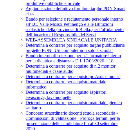
produttive pubbliche e private
Aggiudicazione definitiva fornitura targhe PON Smart
class
Bando per selezione e reclutamento personale interno
all’I.C. Valle Mosso-Pettinengo e alle Istituzioni
scolastiche della provincia di Biella, per l’affidamento
dell’incarico di Responsabile del Servi
WEB-ASSEMBLEA SINDACALE UNITARIA
Determina a contrarre per acquisto targhe pubblicitarie
progetto PON "Un computer non solo a scuola"
Bando interno di selezione per n.1 formatore interno
per la didattica a distanza - D.l. 17/03/2020 n.18
Determina a contrarre per acquisto di n.2 monitor
multimediali e casse audio
Determina a contrarre per acquisto pc Asus e mouse
Determina a contrarre per acquisto materiale
informatico
Determina a contrarre per acquisto aspiratori,
lavasciuga, lavamoquette
Determina a contrarre per acquisto materiale igienico
sanitario
Concorso straordinario docenti scuola secondaria -
Commissioni di valutazione - Proroga termini per la
presentazione delle candidature fin al 30 settembre
2020.