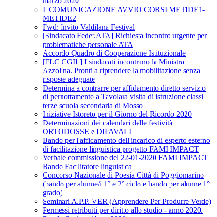
marzo 2020
I: COMUNICAZIONE AVVIO CORSI METIDE1-
METIDE2
Fwd: Invito Valdilana Festival
[Sindacato Feder.ATA] Richiesta incontro urgente per
problematiche personale ATA
Accordo Quadro di Cooperazione Istituzionale
[FLC CGIL] I sindacati incontrano la Ministra
Azzolina. Pronti a riprendere la mobilitazione senza
risposte adeguate
Determina a contrarre per affidamento diretto servizio
di pernottamento a Tavolara visita di istruzione classi
terze scuola secondaria di Mosso
Iniziative Istoreto per il Giorno del Ricordo 2020
Determinazioni dei calendari delle festività
ORTODOSSE e DIPAVALI
Bando per l'affidamento dell'incarico di esperto esterno
di facilitazione linguistica progetto FAMI IMPACT
Verbale commissione del 22-01-2020 FAMI IMPACT
Bando Facilitatore linguistica
Concorso Nazionale di Poesia Città di Poggiomarino
(bando per alunne/i 1° e 2° ciclo e bando per alunne 1°
grado)
Seminari A.P.P. VER (Apprendere Per Produrre Verde)
Permessi retribuiti per diritto allo studio - anno 2020.