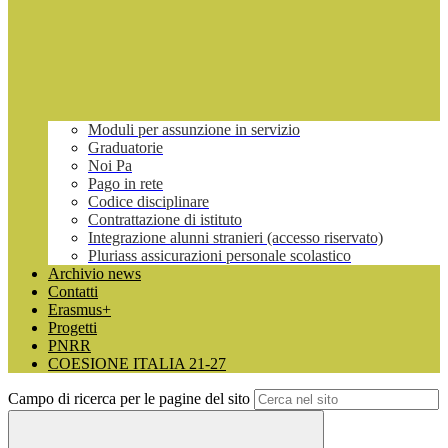
Moduli per assunzione in servizio
Graduatorie
Noi Pa
Pago in rete
Codice disciplinare
Contrattazione di istituto
Integrazione alunni stranieri (accesso riservato)
Pluriass assicurazioni personale scolastico
Archivio news
Contatti
Erasmus+
Progetti
PNRR
COESIONE ITALIA 21-27
Campo di ricerca per le pagine del sito