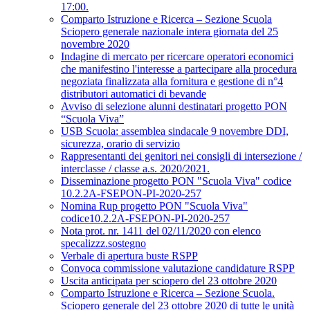
17:00.
Comparto Istruzione e Ricerca – Sezione Scuola
Sciopero generale nazionale intera giornata del 25
novembre 2020
Indagine di mercato per ricercare operatori economici
che manifestino l'interesse a partecipare alla procedura
negoziata finalizzata alla fornitura e gestione di n°4
distributori automatici di bevande
Avviso di selezione alunni destinatari progetto PON
“Scuola Viva”
USB Scuola: assemblea sindacale 9 novembre DDI,
sicurezza, orario di servizio
Rappresentanti dei genitori nei consigli di intersezione /
interclasse / classe a.s. 2020/2021.
Disseminazione progetto PON "Scuola Viva" codice
10.2.2A-FSEPON-PI-2020-257
Nomina Rup progetto PON "Scuola Viva"
codice10.2.2A-FSEPON-PI-2020-257
Nota prot. nr. 1411 del 02/11/2020 con elenco
specalizzz.sostegno
Verbale di apertura buste RSPP
Convoca commissione valutazione candidature RSPP
Uscita anticipata per sciopero del 23 ottobre 2020
Comparto Istruzione e Ricerca – Sezione Scuola.
Sciopero generale del 23 ottobre 2020 di tutte le unità