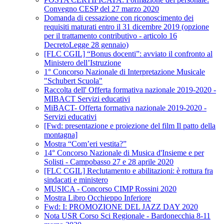
Convegno CESP del 27 marzo 2020
Domanda di cessazione con riconoscimento dei
requisiti maturati entro il 31 dicembre 2019 (opzione
per il trattamento contributivo - articolo 16
DecretoLegge 28 gennaio)
[FLC CGIL] “Bonus docenti”: avviato il confronto al
Ministero dell’Istruzione
1° Concorso Nazionale di Interpretazione Musicale
"Schubert Scuola"
Raccolta dell' Offerta formativa nazionale 2019-2020 -
MIBACT Servizi educativi
MiBACT- Offerta formativa nazionale 2019-2020 -
Servizi educativi
[Fwd: presentazione e proiezione del film Il patto della
montagna]
Mostra “Com’eri vestita?”
14° Concorso Nazionale di Musica d'Insieme e per
Solisti - Campobasso 27 e 28 aprile 2020
[FLC CGIL] Reclutamento e abilitazioni: è rottura fra
sindacati e ministero
MUSICA - Concorso CIMP Rossini 2020
Mostra Libro Occhieppo Inferiore
Fwd: I: PROMOZIONE DEL JAZZ DAY 2020
Nota USR Corso Sci Regionale - Bardonecchia 8-11