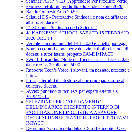
Seminari A.P.P. VER (Apprendere Per Produrre Verde)
Permessi retribuiti per diritto allo studio - anno 2020.
Bando OrchestriAmo 2020
Saluti al DS - Prerogative Sindacali e nota da affiggere
all'albo sindacale
1^ edizione “Settimana della Scienza”
4^ KARNEVAL SCHOOL SABATO 15 FEBBRAIO
2020 ORE 14
Verbale commissione del 14-1-2020 e tabella punteggi
Nomina commissione per valutazione titoli selezione di
docenti e tutor interni progetto FAMI IMPACT
Fwd: I: Locandina Notte dei Licei classici - 17/01/2020
dalle ore 18.00 alle ore 24.00
Rapporto Teen’s Voice: i giovani, tra passato, presente e
futuro
Proroga termini di adesione al corso preparazioone al
concorso docenti
Avviso pubblico di richiesta per esperti esterni a.s.
2019/2020.-
SELEZIONE PER L’AFFIDAMENTO
DELL’INCARICO DI ESPERTO INTERNO DI
FACILITAZIONE LINGUISTICA A FAVORE
DEGLI ALUNNI STRANIERI - PROGETTO FAMI
IMPACT
Determina N. 65 Scuola Italiana Sci Bielmonte - Oasi