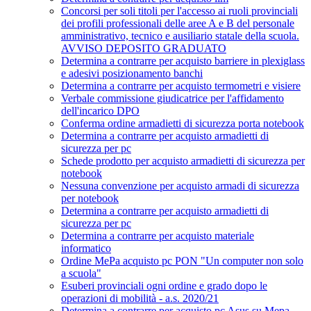
Concorsi per soli titoli per l'accesso ai ruoli provinciali
dei profili professionali delle aree A e B del personale
amministrativo, tecnico e ausiliario statale della scuola.
AVVISO DEPOSITO GRADUATO
Determina a contrarre per acquisto barriere in plexiglass
e adesivi posizionamento banchi
Determina a contrarre per acquisto termometri e visiere
Verbale commissione giudicatrice per l'affidamento
dell'incarico DPO
Conferma ordine armadietti di sicurezza porta notebook
Determina a contrarre per acquisto armadietti di
sicurezza per pc
Schede prodotto per acquisto armadietti di sicurezza per
notebook
Nessuna convenzione per acquisto armadi di sicurezza
per notebook
Determina a contrarre per acquisto armadietti di
sicurezza per pc
Determina a contrarre per acquisto materiale
informatico
Ordine MePa acquisto pc PON "Un computer non solo
a scuola"
Esuberi provinciali ogni ordine e grado dopo le
operazioni di mobilità - a.s. 2020/21
Determina a contrarre per acquisto pc Asus su Mepa