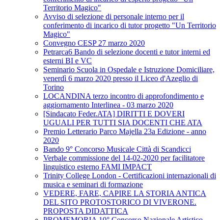
Territorio Magico"
Avviso di selezione di personale interno per il
conferimento di incarico di tutor progetto "Un Territorio
Magico"
Convegno CESP 27 marzo 2020
Petrarca6 Bando di selezione docenti e tutor interni ed
esterni BI e VC
Seminario Scuola in Ospedale e Istruzione Domiciliare,
venerdì 6 marzo 2020 presso il Liceo d'Azeglio di
Torino
LOCANDINA terzo incontro di approfondimento e
aggiornamento Interlinea - 03 marzo 2020
[Sindacato Feder.ATA] DIRITTI E DOVERI
UGUALI PER TUTTI SIA DOCENTI CHE ATA
Premio Letterario Parco Majella 23a Edizione - anno
2020
Bando 9° Concorso Musicale Città di Scandicci
Verbale commissione del 14-02-2020 per facilitatore
linguistico esterno FAMI IMPACT
Trinity College London - Certificazioni internazionali di
musica e seminari di formazione
VEDERE, FARE, CAPIRE LA STORIA ANTICA
DEL SITO PROTOSTORICO DI VIVERONE.
PROPOSTA DIDATTICA
PROMEMORIA 10° Concorso Nazionale Artistico