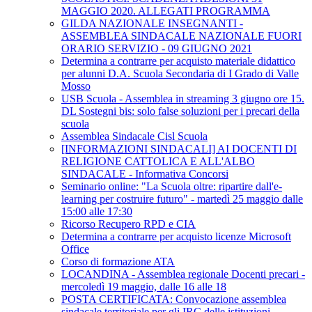
MAGGIO 2020. ALLEGATI PROGRAMMA
GILDA NAZIONALE INSEGNANTI -
ASSEMBLEA SINDACALE NAZIONALE FUORI
ORARIO SERVIZIO - 09 GIUGNO 2021
Determina a contrarre per acquisto materiale didattico
per alunni D.A. Scuola Secondaria di I Grado di Valle
Mosso
USB Scuola - Assemblea in streaming 3 giugno ore 15.
DL Sostegni bis: solo false soluzioni per i precari della
scuola
Assemblea Sindacale Cisl Scuola
[INFORMAZIONI SINDACALI] AI DOCENTI DI
RELIGIONE CATTOLICA E ALL'ALBO
SINDACALE - Informativa Concorsi
Seminario online: "La Scuola oltre: ripartire dall'e-
learning per costruire futuro" - martedì 25 maggio dalle
15:00 alle 17:30
Ricorso Recupero RPD e CIA
Determina a contrarre per acquisto licenze Microsoft
Office
Corso di formazione ATA
LOCANDINA - Assemblea regionale Docenti precari -
mercoledì 19 maggio, dalle 16 alle 18
POSTA CERTIFICATA: Convocazione assemblea
sindacale territoriale per gli IRC delle istituzioni