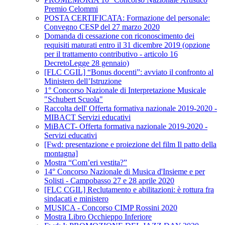
Premio Celommi
POSTA CERTIFICATA: Formazione del personale:
Convegno CESP del 27 marzo 2020
Domanda di cessazione con riconoscimento dei
requisiti maturati entro il 31 dicembre 2019 (opzione
per il trattamento contributivo - articolo 16
DecretoLegge 28 gennaio)
[FLC CGIL] “Bonus docenti”: avviato il confronto al
Ministero dell’Istruzione
1° Concorso Nazionale di Interpretazione Musicale
"Schubert Scuola"
Raccolta dell' Offerta formativa nazionale 2019-2020 -
MIBACT Servizi educativi
MiBACT- Offerta formativa nazionale 2019-2020 -
Servizi educativi
[Fwd: presentazione e proiezione del film Il patto della
montagna]
Mostra “Com’eri vestita?”
14° Concorso Nazionale di Musica d'Insieme e per
Solisti - Campobasso 27 e 28 aprile 2020
[FLC CGIL] Reclutamento e abilitazioni: è rottura fra
sindacati e ministero
MUSICA - Concorso CIMP Rossini 2020
Mostra Libro Occhieppo Inferiore