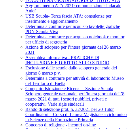
LOCANDINA GRADUATORIA ISTITUTO ATA
Aggiornamento ATA 2021: comunicazione sindacale
Anief
USB Scuola- Terza fascia ATA: consulenze per
inserimento e aggiornamento
Determina a contrarre per acquisto tavolette grafiche
PON Scuola Viva
Determina a contrarre per acquisto notebook e monitor
per ufficio di segreteria
Azione di sciopero per l’intera giornata del 26 marzo
2021
Assemblea informativa - PRATICHE DI
INCLUSIONE E DIRITTO ALLO STUDIO
Esclusione delle scuole dallo sciopero generale del
giorno 8 marzo p.v.
Determina a contrarre per attività di laboratorio Museo
del Territorio di Biella
Comparto Istruzione e Ricerca – Sezione Scuola
Sciopero generale nazionale per l’intera giornata dell’8
marzo 2021 di tutti i settori pubblici, privati e
cooperativi. Varie sigle sindacali
Bando di selezione prot. n. 32/2021 per 20 Tutor
Coordinatori – Corso di Laurea Magistrale a ciclo unico
in Scienze della Formazione Primaria
Concorso di religione - incontri on-line