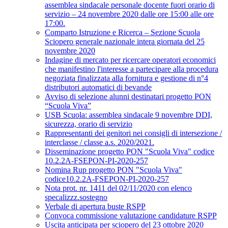
assemblea sindacale personale docente fuori orario di
servizio – 24 novembre 2020 dalle ore 15:00 alle ore
17:00.
Comparto Istruzione e Ricerca – Sezione Scuola
Sciopero generale nazionale intera giornata del 25
novembre 2020
Indagine di mercato per ricercare operatori economici
che manifestino l'interesse a partecipare alla procedura
negoziata finalizzata alla fornitura e gestione di n°4
distributori automatici di bevande
Avviso di selezione alunni destinatari progetto PON
“Scuola Viva”
USB Scuola: assemblea sindacale 9 novembre DDI,
sicurezza, orario di servizio
Rappresentanti dei genitori nei consigli di intersezione /
interclasse / classe a.s. 2020/2021.
Disseminazione progetto PON "Scuola Viva" codice
10.2.2A-FSEPON-PI-2020-257
Nomina Rup progetto PON "Scuola Viva"
codice10.2.2A-FSEPON-PI-2020-257
Nota prot. nr. 1411 del 02/11/2020 con elenco
specalizzz.sostegno
Verbale di apertura buste RSPP
Convoca commissione valutazione candidature RSPP
Uscita anticipata per sciopero del 23 ottobre 2020