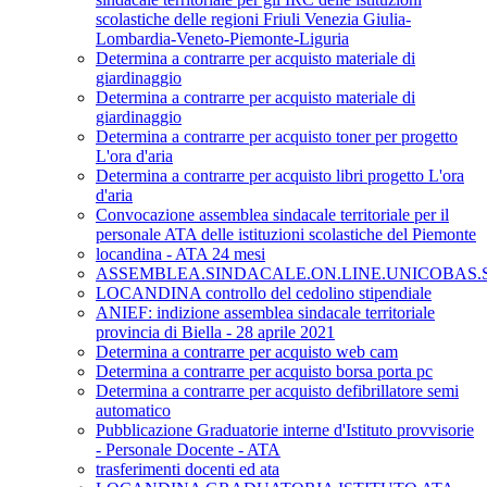
scolastiche delle regioni Friuli Venezia Giulia-
Lombardia-Veneto-Piemonte-Liguria
Determina a contrarre per acquisto materiale di
giardinaggio
Determina a contrarre per acquisto materiale di
giardinaggio
Determina a contrarre per acquisto toner per progetto
L'ora d'aria
Determina a contrarre per acquisto libri progetto L'ora
d'aria
Convocazione assemblea sindacale territoriale per il
personale ATA delle istituzioni scolastiche del Piemonte
locandina - ATA 24 mesi
ASSEMBLEA.SINDACALE.ON.LINE.UNICOBAS.SC
LOCANDINA controllo del cedolino stipendiale
ANIEF: indizione assemblea sindacale territoriale
provincia di Biella - 28 aprile 2021
Determina a contrarre per acquisto web cam
Determina a contrarre per acquisto borsa porta pc
Determina a contrarre per acquisto defibrillatore semi
automatico
Pubblicazione Graduatorie interne d'Istituto provvisorie
- Personale Docente - ATA
trasferimenti docenti ed ata