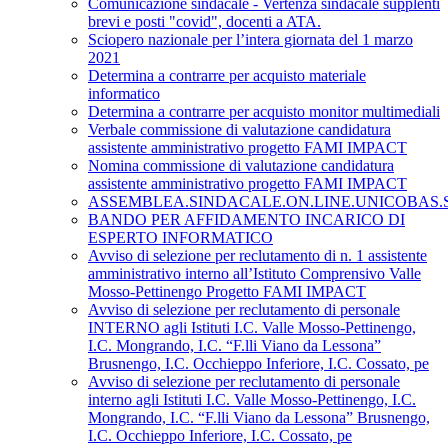
Comunicazione sindacale - Vertenza sindacale supplenti
brevi e posti "covid", docenti a ATA.
Sciopero nazionale per l’intera giornata del 1 marzo
2021
Determina a contrarre per acquisto materiale
informatico
Determina a contrarre per acquisto monitor multimediali
Verbale commissione di valutazione candidatura
assistente amministrativo progetto FAMI IMPACT
Nomina commissione di valutazione candidatura
assistente amministrativo progetto FAMI IMPACT
ASSEMBLEA.SINDACALE.ON.LINE.UNICOBAS.SCU
BANDO PER AFFIDAMENTO INCARICO DI
ESPERTO INFORMATICO
Avviso di selezione per reclutamento di n. 1 assistente
amministrativo interno all’Istituto Comprensivo Valle
Mosso-Pettinengo Progetto FAMI IMPACT
Avviso di selezione per reclutamento di personale
INTERNO agli Istituti I.C. Valle Mosso-Pettinengo,
I.C. Mongrando, I.C. “F.lli Viano da Lessona”
Brusnengo, I.C. Occhieppo Inferiore, I.C. Cossato, pe
Avviso di selezione per reclutamento di personale
interno agli Istituti I.C. Valle Mosso-Pettinengo, I.C.
Mongrando, I.C. “F.lli Viano da Lessona” Brusnengo,
I.C. Occhieppo Inferiore, I.C. Cossato, pe