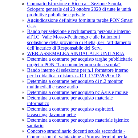
Comparto Istruzione e Ricerca – Sezione Scuola.
Sciopero generale del 23 ottobre 2020 di tutte le unità
produttive pubbliche e private
Aggiudicazione definitiva fornitura targhe PON Smart
class
Bando per selezione e reclutamento personale interno
all’I.C. Valle Mosso-Pettinengo e alle Istituzioni
scolastiche della provincia di Biella, per l’affidamento
dell’incarico di Responsabile del Servi
WEB-ASSEMBLEA SINDACALE UNITARIA
Determina a contrarre per acquisto targhe pubblicitarie
progetto PON "Un computer non solo a scuola"
Bando interno di selezione per n.1 formatore interno
per la didattica a distanza - D.l. 17/03/2020 n.18
Determina a contrarre per acquisto di n.2 monitor
multimediali e casse audio
Determina a contrarre per acquisto pc Asus e mouse
Determina a contrarre per acquisto materiale
informatico
Determina a contrarre per acquisto aspiratori,
lavasciuga, lavamoquette
Determina a contrarre per acquisto materiale igienico
sanitario
Concorso straordinario docenti scuola secondaria -
Commissioni di valutazione - Proroga termini per la