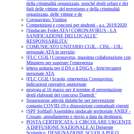
della criminalità organizzata, nonché degli orfani e dei
figli delle vittime del terrorismo e della criminalità
organizzata, delle vittime e de
Coronavirus: Visiting
Competizioni e concorsi per studenti - a.s. 2019/2020
[Sindacato Feder.ATA] CORONAVIRUS - LA
SANIFICAZIONE DEI LOCALI E’
RESPONSABILITA’
COMUNICATO UNITARIO CGIL - CISL - UIL:
personale ATA in servizio
[FLC CGIL] Coronavirus, massima collaborazione con
Ministero per superare l’emergenza
lettera unitaria per il DS e il DSGA - ferie/recuperi
personale ATA
[FLC CGIL] Scuola, emergenza Coronavirus:
indicazioni operative aggiornate
proroga al 16 marzo per il termine di presentazione
degli elaborati del concorso Dantedi '
Sospensione attività didattiche per prevenzione
contagio COVID-19 e disposizioni contrattuali vigenti
[SPF Softfail] Assemblea sindacale territoriale ANIEF -
Cossato, annullamento e rinvio a data da destinarsi.
POSTA CERTIFICATA: I: CIRCOLARE URGENTE
A DIFFUSIONE NAZIONALE Al Dirigente
Scolastico. DESIGNAZIONE SCUOLA POLO