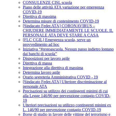
CONSULENZE CISL scuola
Piano delle attività ATA variazione per emergenza
COVID-19
Direttiva di massima
Determina misure di contenimento COVID-19
[Sindacato Feder.ATA] CORONAVIRUS –
CHIUDERE IMMEDIATAMENTE LE SCUOLE. IL
PERSONALE ATA DEVE STARE A CASA
[FLC CGIL] Emergenza scuola, serve un
provvedimento ad hoc
Iniziativa “#restoascuola. Nessun passo indietro lontano
dai banchi di scuola”
Disposizioni per lavoro agile
Direttiva di massa
Integrazione alla direttiva di massima
Determina lavoro agile
Orario segreteria Amministrativa COVID - 19
[Sindacato Feder.ATA] Ulteriore discriminazione al
personale ATA
Precisazioni su utilizzo dei contingenti minimi di cui
alla Legge 146/90 per prevenzione contagio COVID-
19
Ulteriori precisazioni su utilizzo contingenti minimi ex
L. 146/90 per prevenzione contagio COVID-19
Borse di studio in favore delle vittime del terrorismo e