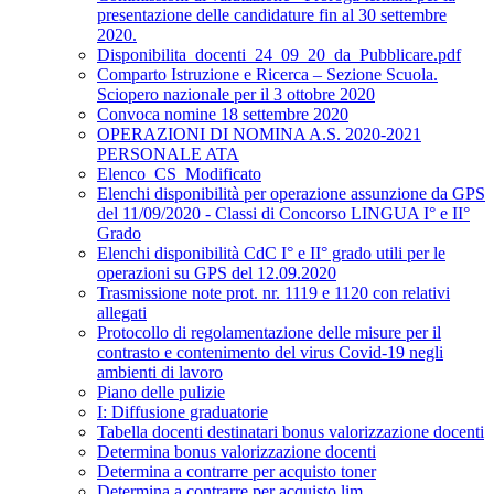
presentazione delle candidature fin al 30 settembre
2020.
Disponibilita_docenti_24_09_20_da_Pubblicare.pdf
Comparto Istruzione e Ricerca – Sezione Scuola.
Sciopero nazionale per il 3 ottobre 2020
Convoca nomine 18 settembre 2020
OPERAZIONI DI NOMINA A.S. 2020-2021
PERSONALE ATA
Elenco_CS_Modificato
Elenchi disponibilità per operazione assunzione da GPS
del 11/09/2020 - Classi di Concorso LINGUA I° e II°
Grado
Elenchi disponibilità CdC I° e II° grado utili per le
operazioni su GPS del 12.09.2020
Trasmissione note prot. nr. 1119 e 1120 con relativi
allegati
Protocollo di regolamentazione delle misure per il
contrasto e contenimento del virus Covid-19 negli
ambienti di lavoro
Piano delle pulizie
I: Diffusione graduatorie
Tabella docenti destinatari bonus valorizzazione docenti
Determina bonus valorizzazione docenti
Determina a contrarre per acquisto toner
Determina a contrarre per acquisto lim