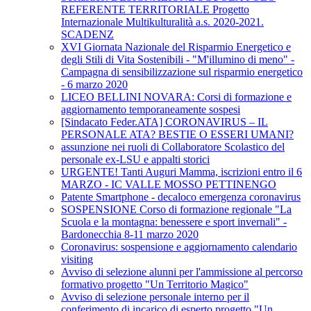
REFERENTE TERRITORIALE Progetto
Internazionale Multikulturalità a.s. 2020-2021.
SCADENZ
XVI Giornata Nazionale del Risparmio Energetico e
degli Stili di Vita Sostenibili - "M'illumino di meno" -
Campagna di sensibilizzazione sul risparmio energetico
- 6 marzo 2020
LICEO BELLINI NOVARA: Corsi di formazione e
aggiornamento temporaneamente sospesi
[Sindacato Feder.ATA] CORONAVIRUS – IL
PERSONALE ATA? BESTIE O ESSERI UMANI?
assunzione nei ruoli di Collaboratore Scolastico del
personale ex-LSU e appalti storici
URGENTE! Tanti Auguri Mamma, iscrizioni entro il 6
MARZO - IC VALLE MOSSO PETTINENGO
Patente Smartphone - decaloco emergenza coronavirus
SOSPENSIONE Corso di formazione regionale "La
Scuola e la montagna: benessere e sport invernali" -
Bardonecchia 8-11 marzo 2020
Coronavirus: sospensione e aggiornamento calendario
visiting
Avviso di selezione alunni per l'ammissione al percorso
formativo progetto "Un Territorio Magico"
Avviso di selezione personale interno per il
conferimento di incarico di esperto progetto "Un