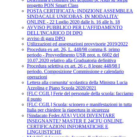
progetto PON Smart Class
POSTA CERTIFICATA: INDIZIONE ASSEMBLEA
SINDACALE UNICOBAS, IN MODALITA'
ONLINE - 22 Luglio 2020 dalle h. 16 alle h. 18
AVVISO PUBBLICO PER L'AFFIDAMENTO
DELL'INCARICO DI DPO
avviso di gara DPO
Utilizzazioni ed assegnazioni provvisorie 2019/2022
Procedura ex art. 26, L. 448/98 comma 8, primo
periodo - Provvedimento USR prot. n. 6602 del
10.07.2020 relativo alla Graduatoria definitiva
Procedura selettiva ex art. 26 c. 8 legge 448/98 I
periodo. Composizione Commissione e calendario
operazioni
Lettera alla comunita' scolastica della Ministra Lucia
Azzolina e Piano Scuola 2020/2021
[FLC CGIL] Ferie del personale della scuola: facciamo
il punto
[FLC CGIL] Scuola: sciopero e manifestazioni in tutta
Italia per chiedere la riapertura in sicurezza
[Sindacato Feder.ATA] VUOI DIVENTARE
INSEGNANTE? MASTER E 24CFU ONLINE,
CERTIFICAZIONI INFORMATICHE E
LINGUISTICHE