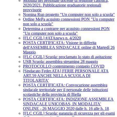
Mobilità del personale docente di religione cattolica,
2020/2021. Pubblicazione graduatorie regionali
provvisorie
Nomina Rup progetto "Un computer non solo a scuola"
Ordine MePa acquisto connessioni PON "Un computer
non solo a scuola"
Determina a contrarre per acquisto connessioni PON
"Un computer non solo a scuola"
[FLC CGIL] #ATAnews n. 4/2020
POSTA CERTIFICATA: Visione in differita
dell'ASSEMBLEA SINDACALE online di Martedì 26
Maggio
[FLC CGIL] Scuola: proclamato lo stato di agitazione
USB Scuola: assemblea streaming 28 maggio
PROTOCOLLO contenimento contagio COVID
[Sindacato Feder.ATA] FERIE PERSONALE ATA
ART.59 ANCHE NELLA SCUOLA DI
TITOLARITA’
POSTA CERTIFICATA: Convocazione assemblea
sindacale territoriale per il personale delle istituzioni
scolastiche della provincia di Biella
POSTA CERTIFICATA: INDIZIONE ASSEMBLEA
SINDACALE UNICOBAS, IN MODALITA'
ONLINE - 26 MAGGIO 2020 dalle h. 16 alle h. 18
[FLC CGIL] Scuola: garanzia di sicurezza per gli esami