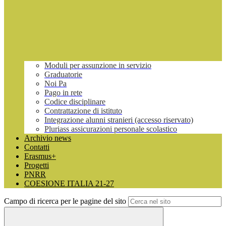
Moduli per assunzione in servizio
Graduatorie
Noi Pa
Pago in rete
Codice disciplinare
Contrattazione di istituto
Integrazione alunni stranieri (accesso riservato)
Pluriass assicurazioni personale scolastico
Archivio news
Contatti
Erasmus+
Progetti
PNRR
COESIONE ITALIA 21-27
Campo di ricerca per le pagine del sito