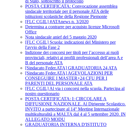
di Stato, sottoscritto il protocollo
POSTA CERTIFICATA: Convocazione assemblea
sindacale territoriale per il personale ATA delle
istituzioni scolastiche della Regione Piemonte
[FLC CGIL] #ATAnews n. 3/2020
Determina a contrarre per acquisto licenze Microsoft
Office
Nota sindacale anief del 5 maggio 2020
[FLC CGIL] Scuola: indicazioni del Ministero per
l'avvio della Fase 2
Indizione dei concorsi per titoli per l’accesso ai ruoli
provinciali, relativi ai profili professionali dell’area A e
B del personale ATA
[Sindacato Feder.ATA] GRADUATORIA 24 ATA
[Sindacato Feder.ATA] AGEVOLAZIONI PER
CONSEGUIRE I MASTER+24 CFU PER I
PARENTI DEL PERSONALE ATA
[FLC CGIL] Al via i concorsi nella scuola. Partecipa al
nostro questionario
POSTA CERTIFICATA: I: CIRCOLARE A
DIFFUSIONE NAZIONALE. Al Dirigente Scolastico.
INVITO a partecipare al 14° Meeting Internazionale
multikulturalità a MALTA dal 4 al 5 settembre 2020. IN
ALLEGATO MODU
GRADUATORIA INTERNA D'ISTITUTO