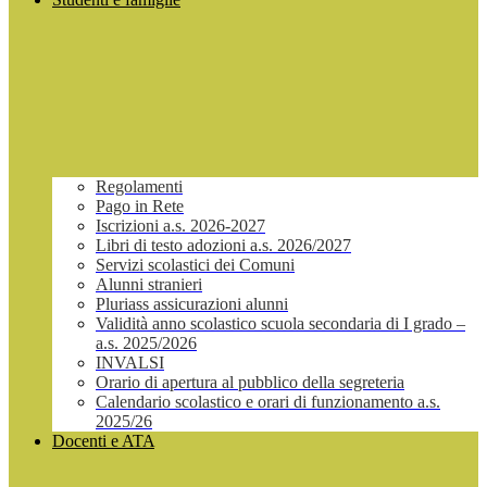
Regolamenti
Pago in Rete
Iscrizioni a.s. 2026-2027
Libri di testo adozioni a.s. 2026/2027
Servizi scolastici dei Comuni
Alunni stranieri
Pluriass assicurazioni alunni
Validità anno scolastico scuola secondaria di I grado –
a.s. 2025/2026
INVALSI
Orario di apertura al pubblico della segreteria
Calendario scolastico e orari di funzionamento a.s.
2025/26
Docenti e ATA