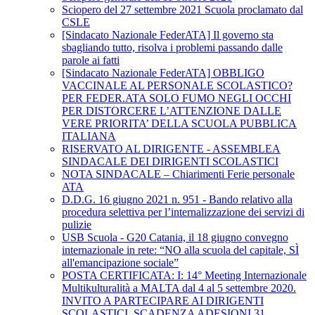
Sciopero del 27 settembre 2021 Scuola proclamato dal
CSLE
[Sindacato Nazionale FederATA] Il governo sta
sbagliando tutto, risolva i problemi passando dalle
parole ai fatti
[Sindacato Nazionale FederATA] OBBLIGO
VACCINALE AL PERSONALE SCOLASTICO?
PER FEDER.ATA SOLO FUMO NEGLI OCCHI
PER DISTORCERE L’ATTENZIONE DALLE
VERE PRIORITA’ DELLA SCUOLA PUBBLICA
ITALIANA
RISERVATO AL DIRIGENTE - ASSEMBLEA
SINDACALE DEI DIRIGENTI SCOLASTICI
NOTA SINDACALE – Chiarimenti Ferie personale
ATA
D.D.G. 16 giugno 2021 n. 951 - Bando relativo alla
procedura selettiva per l’internalizzazione dei servizi di
pulizie
USB Scuola - G20 Catania, il 18 giugno convegno
internazionale in rete: “NO alla scuola del capitale, SÌ
all'emancipazione sociale”
POSTA CERTIFICATA: I: 14° Meeting Internazionale
Multikulturalità a MALTA dal 4 al 5 settembre 2020.
INVITO A PARTECIPARE AI DIRIGENTI
SCOLASTICI. SCADENZA ADESIONI 31