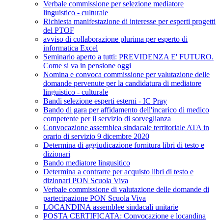
Verbale commissione per selezione mediatore
linguistico - culturale
Richiesta manifestazione di interesse per esperti progetti
del PTOF
avviso di collaborazione plurima per esperto di
informatica Excel
Seminario aperto a tutti: PREVIDENZA E' FUTURO.
Come si va in pensione oggi
Nomina e convoca commissione per valutazione delle
domande pervenute per la candidatura di mediatore
linguistico - culturale
Bandi selezione esperti esterni - IC Pray
Bando di gara per affidamento dell'incarico di medico
competente per il servizio di sorveglianza
Convocazione assemblea sindacale territoriale ATA in
orario di servizio 9 dicembre 2020
Determina di aggiudicazione fornitura libri di testo e
dizionari
Bando mediatore lingusitico
Determina a contrarre per acquisto libri di testo e
dizionari PON Scuola Viva
Verbale commissione di valutazione delle domande di
partecipazione PON Scuola Viva
LOCANDINA assemblee sindacali unitarie
POSTA CERTIFICATA: Convocazione e locandina