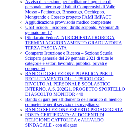
Avviso di selezione per facilitatore linguistico di
personale interno agli Istituti Comprensivi di Valle
Mosso - Pettinengo, Brusnengo, Occhieppo,
Mongrando e Cossato progetto FAMI IMPACT
Aggiudicazione provvisoria medico competente
USB Scuola - Sciopero: diritto scippato. Webinar 28
gennaio ore 17
[Sindacato FederATA] RICHIESTA PROROGA
TERMINI AGGIORNAMENTO GRADUATORIA
TERZA FASCIA ATA
Comparto Istruzione e Ricerca – Sezione Scuola.
Sciopero generale del 29 gennaio 2021 di tutte le
categorie e settori lavorativi pubblici, privati e
cooperativi
BANDO DI SELEZIONE PUBBLICA PER IL
RECLUTAMENTO DI n. 1 PSICOLOGO
RIVOLTO AL PERSONALE SCOLASTICO
INTERNO, A.S. 202021. PROGETTO SPORTELLO
DI ASCOLTO MONITOR 440
Bando di gara per affidamento dell'incarico di medico
competente per il servizio di sorveglianza
BANDO SELEZIONE ESPERTO PEDAGOGISTA
POSTA CERTIFICATA: AI DOCENTI DI
RELIGIONE CATTOLICA e ALL'ALBO
SINDACALE - con allegato