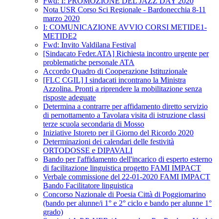
Fwd: I: PROMOZIONE DEL JAZZ DAY 2020
Nota USR Corso Sci Regionale - Bardonecchia 8-11
marzo 2020
I: COMUNICAZIONE AVVIO CORSI METIDE1-
METIDE2
Fwd: Invito Valdilana Festival
[Sindacato Feder.ATA] Richiesta incontro urgente per
problematiche personale ATA
Accordo Quadro di Cooperazione Istituzionale
[FLC CGIL] I sindacati incontrano la Ministra
Azzolina. Pronti a riprendere la mobilitazione senza
risposte adeguate
Determina a contrarre per affidamento diretto servizio
di pernottamento a Tavolara visita di istruzione classi
terze scuola secondaria di Mosso
Iniziative Istoreto per il Giorno del Ricordo 2020
Determinazioni dei calendari delle festività
ORTODOSSE e DIPAVALI
Bando per l'affidamento dell'incarico di esperto esterno
di facilitazione linguistica progetto FAMI IMPACT
Verbale commissione del 22-01-2020 FAMI IMPACT
Bando Facilitatore linguistica
Concorso Nazionale di Poesia Città di Poggiomarino
(bando per alunne/i 1° e 2° ciclo e bando per alunne 1°
grado)