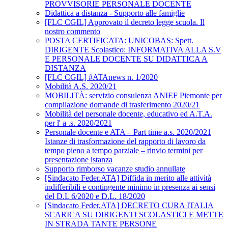
PROVVISORIE PERSONALE DOCENTE
Didattica a distanza - Supporto alle famiglie
[FLC CGIL] Approvato il decreto legge scuola. Il
nostro commento
POSTA CERTIFICATA: UNICOBAS: Spett.
DIRIGENTE Scolastico: INFORMATIVA ALLA S.V
E PERSONALE DOCENTE SU DIDATTICA A
DISTANZA
[FLC CGIL] #ATAnews n. 1/2020
Mobilità A.S. 2020/21
MOBILITÀ: servizio consulenza ANIEF Piemonte per
compilazione domande di trasferimento 2020/21
Mobilità del personale docente, educativo ed A.T.A.
per l' a .s. 2020/2021
Personale docente e ATA – Part time a.s. 2020/2021
Istanze di trasformazione del rapporto di lavoro da
tempo pieno a tempo parziale – rinvio termini per
presentazione istanza
Supporto rimborso vacanze studio annullate
[Sindacato Feder.ATA] Diffida in merito alle attività
indifferibili e contingente minimo in presenza ai sensi
del D.L 6/2020 e D.L. 18/2020
[Sindacato Feder.ATA] DECRETO CURA ITALIA
SCARICA SU DIRIGENTI SCOLASTICI E METTE
IN STRADA TANTE PERSONE