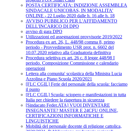
POSTA CERTIFICATA: INDIZIONE ASSEMBLEA
SINDACALE UNICOBAS, IN MODALITA'
ONLINE - 22 Luglio 2020 dalle h. 16 alle h. 18
AVVISO PUBBLICO PER L'AFFIDAMENTO
DELL'INCARICO DI DPO
avviso di gara DPO
Utilizzazioni ed assegnazioni provvisorie 2019/2022
Procedura ex art. 26, L. 448/98 comma 8, primo
periodo - Provvedimento USR prot. n. 6602 del
10.07.2020 relativo alla Graduatoria definitiva
Procedura selettiva ex art. 26 c. 8 legge 448/98 I
periodo. Composizione Commissione e calendario
operazioni
Lettera alla comunita' scolastica della Ministra Lucia
Azzolina e Piano Scuola 2020/2021
[FLC CGIL] Ferie del personale della scuola: facciamo
il punto
[FLC CGIL] Scuola: sciopero e manifestazioni in tutta
Italia per chiedere la riapertura in sicurezza
[Sindacato Feder.ATA] VUOI DIVENTARE
INSEGNANTE? MASTER E 24CFU ONLINE,
CERTIFICAZIONI INFORMATICHE E
LINGUISTICHE
Mobilità del personale docente di religione cattolica,