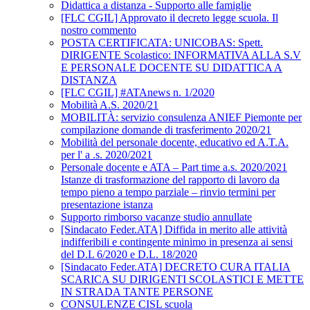
Didattica a distanza - Supporto alle famiglie
[FLC CGIL] Approvato il decreto legge scuola. Il
nostro commento
POSTA CERTIFICATA: UNICOBAS: Spett.
DIRIGENTE Scolastico: INFORMATIVA ALLA S.V
E PERSONALE DOCENTE SU DIDATTICA A
DISTANZA
[FLC CGIL] #ATAnews n. 1/2020
Mobilità A.S. 2020/21
MOBILITÀ: servizio consulenza ANIEF Piemonte per
compilazione domande di trasferimento 2020/21
Mobilità del personale docente, educativo ed A.T.A.
per l' a .s. 2020/2021
Personale docente e ATA – Part time a.s. 2020/2021
Istanze di trasformazione del rapporto di lavoro da
tempo pieno a tempo parziale – rinvio termini per
presentazione istanza
Supporto rimborso vacanze studio annullate
[Sindacato Feder.ATA] Diffida in merito alle attività
indifferibili e contingente minimo in presenza ai sensi
del D.L 6/2020 e D.L. 18/2020
[Sindacato Feder.ATA] DECRETO CURA ITALIA
SCARICA SU DIRIGENTI SCOLASTICI E METTE
IN STRADA TANTE PERSONE
CONSULENZE CISL scuola