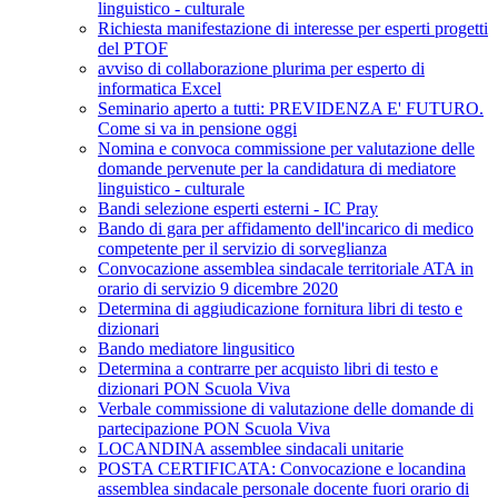
linguistico - culturale
Richiesta manifestazione di interesse per esperti progetti
del PTOF
avviso di collaborazione plurima per esperto di
informatica Excel
Seminario aperto a tutti: PREVIDENZA E' FUTURO.
Come si va in pensione oggi
Nomina e convoca commissione per valutazione delle
domande pervenute per la candidatura di mediatore
linguistico - culturale
Bandi selezione esperti esterni - IC Pray
Bando di gara per affidamento dell'incarico di medico
competente per il servizio di sorveglianza
Convocazione assemblea sindacale territoriale ATA in
orario di servizio 9 dicembre 2020
Determina di aggiudicazione fornitura libri di testo e
dizionari
Bando mediatore lingusitico
Determina a contrarre per acquisto libri di testo e
dizionari PON Scuola Viva
Verbale commissione di valutazione delle domande di
partecipazione PON Scuola Viva
LOCANDINA assemblee sindacali unitarie
POSTA CERTIFICATA: Convocazione e locandina
assemblea sindacale personale docente fuori orario di