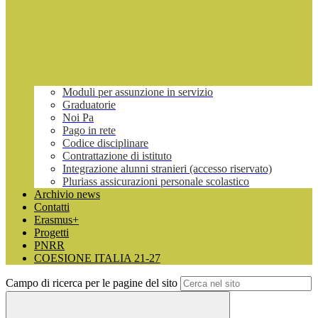
Moduli per assunzione in servizio
Graduatorie
Noi Pa
Pago in rete
Codice disciplinare
Contrattazione di istituto
Integrazione alunni stranieri (accesso riservato)
Pluriass assicurazioni personale scolastico
Archivio news
Contatti
Erasmus+
Progetti
PNRR
COESIONE ITALIA 21-27
Campo di ricerca per le pagine del sito