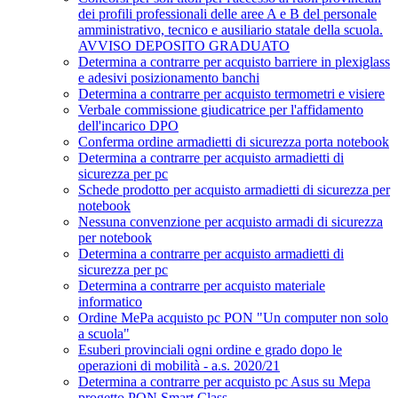
dei profili professionali delle aree A e B del personale
amministrativo, tecnico e ausiliario statale della scuola.
AVVISO DEPOSITO GRADUATO
Determina a contrarre per acquisto barriere in plexiglass
e adesivi posizionamento banchi
Determina a contrarre per acquisto termometri e visiere
Verbale commissione giudicatrice per l'affidamento
dell'incarico DPO
Conferma ordine armadietti di sicurezza porta notebook
Determina a contrarre per acquisto armadietti di
sicurezza per pc
Schede prodotto per acquisto armadietti di sicurezza per
notebook
Nessuna convenzione per acquisto armadi di sicurezza
per notebook
Determina a contrarre per acquisto armadietti di
sicurezza per pc
Determina a contrarre per acquisto materiale
informatico
Ordine MePa acquisto pc PON "Un computer non solo
a scuola"
Esuberi provinciali ogni ordine e grado dopo le
operazioni di mobilità - a.s. 2020/21
Determina a contrarre per acquisto pc Asus su Mepa
progetto PON Smart Class