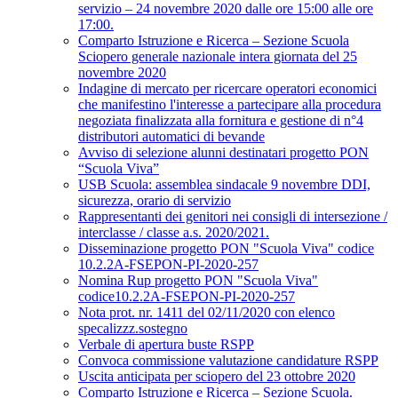
servizio – 24 novembre 2020 dalle ore 15:00 alle ore
17:00.
Comparto Istruzione e Ricerca – Sezione Scuola
Sciopero generale nazionale intera giornata del 25
novembre 2020
Indagine di mercato per ricercare operatori economici
che manifestino l'interesse a partecipare alla procedura
negoziata finalizzata alla fornitura e gestione di n°4
distributori automatici di bevande
Avviso di selezione alunni destinatari progetto PON
“Scuola Viva”
USB Scuola: assemblea sindacale 9 novembre DDI,
sicurezza, orario di servizio
Rappresentanti dei genitori nei consigli di intersezione /
interclasse / classe a.s. 2020/2021.
Disseminazione progetto PON "Scuola Viva" codice
10.2.2A-FSEPON-PI-2020-257
Nomina Rup progetto PON "Scuola Viva"
codice10.2.2A-FSEPON-PI-2020-257
Nota prot. nr. 1411 del 02/11/2020 con elenco
specalizzz.sostegno
Verbale di apertura buste RSPP
Convoca commissione valutazione candidature RSPP
Uscita anticipata per sciopero del 23 ottobre 2020
Comparto Istruzione e Ricerca – Sezione Scuola.