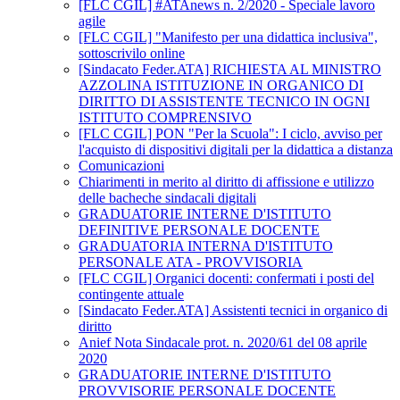
[FLC CGIL] #ATAnews n. 2/2020 - Speciale lavoro
agile
[FLC CGIL] "Manifesto per una didattica inclusiva",
sottoscrivilo online
[Sindacato Feder.ATA] RICHIESTA AL MINISTRO
AZZOLINA ISTITUZIONE IN ORGANICO DI
DIRITTO DI ASSISTENTE TECNICO IN OGNI
ISTITUTO COMPRENSIVO
[FLC CGIL] PON "Per la Scuola": I ciclo, avviso per
l'acquisto di dispositivi digitali per la didattica a distanza
Comunicazioni
Chiarimenti in merito al diritto di affissione e utilizzo
delle bacheche sindacali digitali
GRADUATORIE INTERNE D'ISTITUTO
DEFINITIVE PERSONALE DOCENTE
GRADUATORIA INTERNA D'ISTITUTO
PERSONALE ATA - PROVVISORIA
[FLC CGIL] Organici docenti: confermati i posti del
contingente attuale
[Sindacato Feder.ATA] Assistenti tecnici in organico di
diritto
Anief Nota Sindacale prot. n. 2020/61 del 08 aprile
2020
GRADUATORIE INTERNE D'ISTITUTO
PROVVISORIE PERSONALE DOCENTE