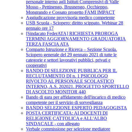
personale interno agli Istituti Comprensivi di Valle
Mosso - Pettinengo, Brusnengo, Occhieppo,
Mongrando e Cossato progetto FAMI IMPACT
Aggiudicazione provvisoria medico competente
USB Scuola - Sciopero: diritto scippato. Webinar 28
gennaio ore 17
[Sindacato FederATA] RICHIESTA PROROGA
TERMINI AGGIORNAMENTO GRADUATORIA
TERZA FASCIA ATA
Comparto Istruzione e Ricerca – Sezione Scuola.
Sciopero generale del 29 gennaio 2021 di tutte le
categorie e settori lavorativi pubblici, privati e
cooperativi
BANDO DI SELEZIONE PUBBLICA PER IL
RECLUTAMENTO DI n. 1 PSICOLOGO
RIVOLTO AL PERSONALE SCOLASTICO
INTERNO, A.S. 202021. PROGETTO SPORTELLO
DI ASCOLTO MONITOR 440
Bando di gara per affidamento dell'incarico di medico
competente per il servizio di sorveglianza
BANDO SELEZIONE ESPERTO PEDAGOGISTA
POSTA CERTIFICATA: AI DOCENTI DI
RELIGIONE CATTOLICA e ALL'ALBO
SINDACALE - con allegato
Verbale commissione per selezione mediatore