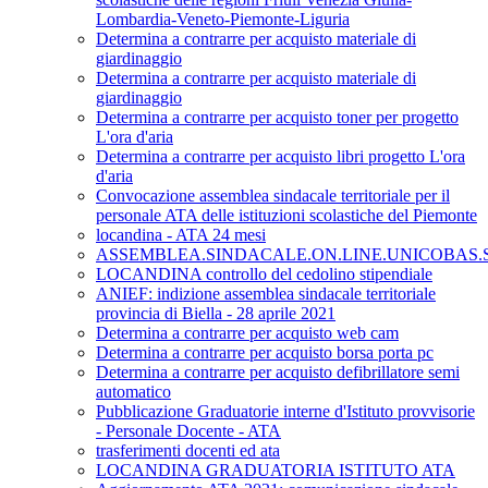
Lombardia-Veneto-Piemonte-Liguria
Determina a contrarre per acquisto materiale di
giardinaggio
Determina a contrarre per acquisto materiale di
giardinaggio
Determina a contrarre per acquisto toner per progetto
L'ora d'aria
Determina a contrarre per acquisto libri progetto L'ora
d'aria
Convocazione assemblea sindacale territoriale per il
personale ATA delle istituzioni scolastiche del Piemonte
locandina - ATA 24 mesi
ASSEMBLEA.SINDACALE.ON.LINE.UNICOBAS.SC
LOCANDINA controllo del cedolino stipendiale
ANIEF: indizione assemblea sindacale territoriale
provincia di Biella - 28 aprile 2021
Determina a contrarre per acquisto web cam
Determina a contrarre per acquisto borsa porta pc
Determina a contrarre per acquisto defibrillatore semi
automatico
Pubblicazione Graduatorie interne d'Istituto provvisorie
- Personale Docente - ATA
trasferimenti docenti ed ata
LOCANDINA GRADUATORIA ISTITUTO ATA