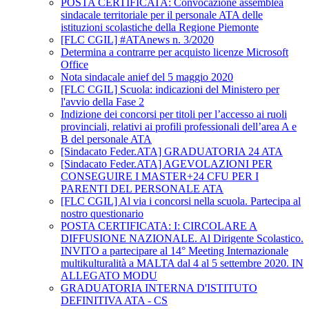
POSTA CERTIFICATA: Convocazione assemblea
sindacale territoriale per il personale ATA delle
istituzioni scolastiche della Regione Piemonte
[FLC CGIL] #ATAnews n. 3/2020
Determina a contrarre per acquisto licenze Microsoft
Office
Nota sindacale anief del 5 maggio 2020
[FLC CGIL] Scuola: indicazioni del Ministero per
l'avvio della Fase 2
Indizione dei concorsi per titoli per l’accesso ai ruoli
provinciali, relativi ai profili professionali dell’area A e
B del personale ATA
[Sindacato Feder.ATA] GRADUATORIA 24 ATA
[Sindacato Feder.ATA] AGEVOLAZIONI PER
CONSEGUIRE I MASTER+24 CFU PER I
PARENTI DEL PERSONALE ATA
[FLC CGIL] Al via i concorsi nella scuola. Partecipa al
nostro questionario
POSTA CERTIFICATA: I: CIRCOLARE A
DIFFUSIONE NAZIONALE. Al Dirigente Scolastico.
INVITO a partecipare al 14° Meeting Internazionale
multikulturalità a MALTA dal 4 al 5 settembre 2020. IN
ALLEGATO MODU
GRADUATORIA INTERNA D'ISTITUTO
DEFINITIVA ATA - CS