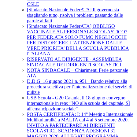
CSLE
[Sindacato Nazionale FederATA] Il governo sta
sbagliando tutto, risolva i problemi passando dalle
parole ai fatti
[Sindacato Nazionale FederATA] OBBLIGO
VACCINALE AL PERSONALE SCOLASTICO?
PER FEDER.ATA SOLO FUMO NEGLI OCCHI
PER DISTORCERE L’ATTENZIONE DALLE
VERE PRIORITA’ DELLA SCUOLA PUBBLICA
ITALIANA
RISERVATO AL DIRIGENTE - ASSEMBLEA
SINDACALE DEI DIRIGENTI SCOLASTICI
NOTA SINDACALE – Chiarimenti Ferie personale
ATA
D.D.G. 16 giugno 2021 n. 951 - Bando relativo alla
procedura selettiva per l’internalizzazione dei servizi di
pulizie
USB Scuola - G20 Catania, il 18 giugno convegno
internazionale in rete: “NO alla scuola del capitale, SÌ
all'emancipazione sociale”
POSTA CERTIFICATA: I: 14° Meeting Internazionale
Multikulturalità a MALTA dal 4 al 5 settembre 2020.
INVITO A PARTECIPARE AI DIRIGENTI
SCOLASTICI. SCADENZA ADESIONI 31
MAGGIO 2020. ALLEGATI PROGRAMMA