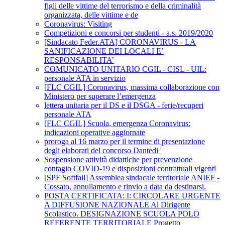
figli delle vittime del terrorismo e della criminalità
organizzata, delle vittime e de
Coronavirus: Visiting
Competizioni e concorsi per studenti - a.s. 2019/2020
[Sindacato Feder.ATA] CORONAVIRUS - LA
SANIFICAZIONE DEI LOCALI E’
RESPONSABILITA’
COMUNICATO UNITARIO CGIL - CISL - UIL:
personale ATA in servizio
[FLC CGIL] Coronavirus, massima collaborazione con
Ministero per superare l’emergenza
lettera unitaria per il DS e il DSGA - ferie/recuperi
personale ATA
[FLC CGIL] Scuola, emergenza Coronavirus:
indicazioni operative aggiornate
proroga al 16 marzo per il termine di presentazione
degli elaborati del concorso Dantedi '
Sospensione attività didattiche per prevenzione
contagio COVID-19 e disposizioni contrattuali vigenti
[SPF Softfail] Assemblea sindacale territoriale ANIEF -
Cossato, annullamento e rinvio a data da destinarsi.
POSTA CERTIFICATA: I: CIRCOLARE URGENTE
A DIFFUSIONE NAZIONALE Al Dirigente
Scolastico. DESIGNAZIONE SCUOLA POLO
REFERENTE TERRITORIALE Progetto