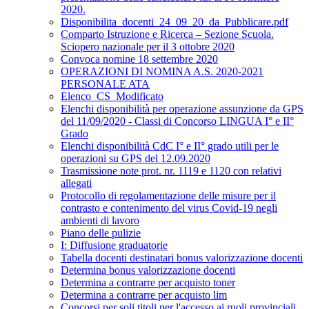
2020.
Disponibilita_docenti_24_09_20_da_Pubblicare.pdf
Comparto Istruzione e Ricerca – Sezione Scuola.
Sciopero nazionale per il 3 ottobre 2020
Convoca nomine 18 settembre 2020
OPERAZIONI DI NOMINA A.S. 2020-2021
PERSONALE ATA
Elenco_CS_Modificato
Elenchi disponibilità per operazione assunzione da GPS
del 11/09/2020 - Classi di Concorso LINGUA I° e II°
Grado
Elenchi disponibilità CdC I° e II° grado utili per le
operazioni su GPS del 12.09.2020
Trasmissione note prot. nr. 1119 e 1120 con relativi
allegati
Protocollo di regolamentazione delle misure per il
contrasto e contenimento del virus Covid-19 negli
ambienti di lavoro
Piano delle pulizie
I: Diffusione graduatorie
Tabella docenti destinatari bonus valorizzazione docenti
Determina bonus valorizzazione docenti
Determina a contrarre per acquisto toner
Determina a contrarre per acquisto lim
Concorsi per soli titoli per l'accesso ai ruoli provinciali