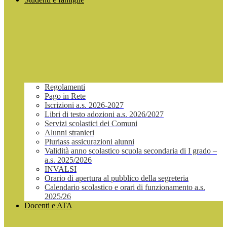
Regolamenti
Pago in Rete
Iscrizioni a.s. 2026-2027
Libri di testo adozioni a.s. 2026/2027
Servizi scolastici dei Comuni
Alunni stranieri
Pluriass assicurazioni alunni
Validità anno scolastico scuola secondaria di I grado –
a.s. 2025/2026
INVALSI
Orario di apertura al pubblico della segreteria
Calendario scolastico e orari di funzionamento a.s.
2025/26
Docenti e ATA