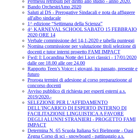
Permessi retribuiti per diritto allo studio - anno 2020.
Bando OrchestriAmo 2020
Saluti al DS - Prerogative Sindacali e nota da affiggere
all'albo sindacale
1^ edizione “Settimana della Scienza”
4^ KARNEVAL SCHOOL SABATO 15 FEBBRAIO
2020 ORE 14
Verbale commissione del 14-1-2020 e tabella punteggi
Nomina commissione per valutazione titoli selezione di
docenti e tutor interni progetto FAMI IMPACT
Fwd: I: Locandina Notte dei Licei classici - 17/01/2020
dalle ore 18.00 alle ore 24.00
Rapporto Teen’s Voice: i giovani, tra passato, presente e
futuro
Proroga termini di adesione al corso preparazioone al
concorso docenti
Avviso pubblico di richiesta per esperti esterni a.s.
2019/2020.-
SELEZIONE PER L’AFFIDAMENTO
DELL’INCARICO DI ESPERTO INTERNO DI
FACILITAZIONE LINGUISTICA A FAVORE
DEGLI ALUNNI STRANIERI - PROGETTO FAMI
IMPACT
Determina N. 65 Scuola Italiana Sci Bielmonte - Oasi
Zegna Corso di sci - snowboard - pattinaggio a.s.