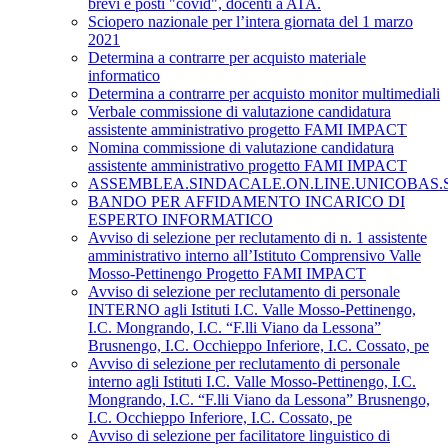
brevi e posti "covid", docenti a ATA.
Sciopero nazionale per l’intera giornata del 1 marzo
2021
Determina a contrarre per acquisto materiale
informatico
Determina a contrarre per acquisto monitor multimediali
Verbale commissione di valutazione candidatura
assistente amministrativo progetto FAMI IMPACT
Nomina commissione di valutazione candidatura
assistente amministrativo progetto FAMI IMPACT
ASSEMBLEA.SINDACALE.ON.LINE.UNICOBAS.SCU
BANDO PER AFFIDAMENTO INCARICO DI
ESPERTO INFORMATICO
Avviso di selezione per reclutamento di n. 1 assistente
amministrativo interno all’Istituto Comprensivo Valle
Mosso-Pettinengo Progetto FAMI IMPACT
Avviso di selezione per reclutamento di personale
INTERNO agli Istituti I.C. Valle Mosso-Pettinengo,
I.C. Mongrando, I.C. “F.lli Viano da Lessona”
Brusnengo, I.C. Occhieppo Inferiore, I.C. Cossato, pe
Avviso di selezione per reclutamento di personale
interno agli Istituti I.C. Valle Mosso-Pettinengo, I.C.
Mongrando, I.C. “F.lli Viano da Lessona” Brusnengo,
I.C. Occhieppo Inferiore, I.C. Cossato, pe
Avviso di selezione per facilitatore linguistico di