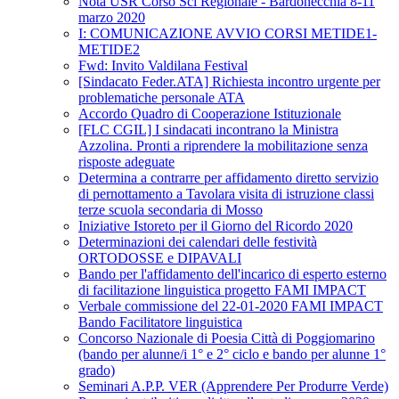
Nota USR Corso Sci Regionale - Bardonecchia 8-11
marzo 2020
I: COMUNICAZIONE AVVIO CORSI METIDE1-
METIDE2
Fwd: Invito Valdilana Festival
[Sindacato Feder.ATA] Richiesta incontro urgente per
problematiche personale ATA
Accordo Quadro di Cooperazione Istituzionale
[FLC CGIL] I sindacati incontrano la Ministra
Azzolina. Pronti a riprendere la mobilitazione senza
risposte adeguate
Determina a contrarre per affidamento diretto servizio
di pernottamento a Tavolara visita di istruzione classi
terze scuola secondaria di Mosso
Iniziative Istoreto per il Giorno del Ricordo 2020
Determinazioni dei calendari delle festività
ORTODOSSE e DIPAVALI
Bando per l'affidamento dell'incarico di esperto esterno
di facilitazione linguistica progetto FAMI IMPACT
Verbale commissione del 22-01-2020 FAMI IMPACT
Bando Facilitatore linguistica
Concorso Nazionale di Poesia Città di Poggiomarino
(bando per alunne/i 1° e 2° ciclo e bando per alunne 1°
grado)
Seminari A.P.P. VER (Apprendere Per Produrre Verde)