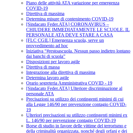
Piano delle attività ATA variazione per emergenza
COVID-19
Direttiva di massima
Determina misure di contenimento COVID-19
[Sindacato Feder.ATA] CORONAVIRUS –
CHIUDERE IMMEDIATAMENTE LE SCUOLE. IL
PERSONALE ATA DEVE STARE A CASA
[FLC CGIL] Emergenza scuola, serve un
provvedimento ad hoc
Iniziativa “#restoascuola. Nessun passo indietro lontano
dai banchi di scuola”
Disposizioni per lavoro agile
Direttiva di massa
Integrazione alla direttiva di massima
Determina lavoro agile
Orario segreteria Amministrativa COVID - 19
[Sindacato Feder.ATA] Ulteriore discriminazione al
personale ATA
Precisazioni su utilizzo dei contingenti minimi di cui
alla Legge 146/90 per prevenzione contagio COVID-
19
Ulteriori precisazioni su utilizzo contingenti minimi ex
L. 146/90 per prevenzione contagio COVID-19
Borse di studio in favore delle vittime del terrorismo e
della criminalità organizzata, nonché degli orfani e dei