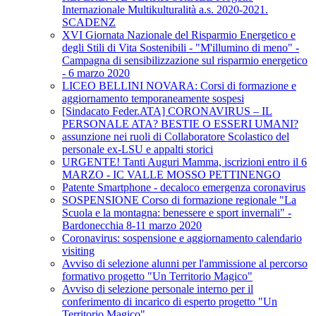
Internazionale Multikulturalità a.s. 2020-2021.
SCADENZ
XVI Giornata Nazionale del Risparmio Energetico e
degli Stili di Vita Sostenibili - "M'illumino di meno" -
Campagna di sensibilizzazione sul risparmio energetico
- 6 marzo 2020
LICEO BELLINI NOVARA: Corsi di formazione e
aggiornamento temporaneamente sospesi
[Sindacato Feder.ATA] CORONAVIRUS – IL
PERSONALE ATA? BESTIE O ESSERI UMANI?
assunzione nei ruoli di Collaboratore Scolastico del
personale ex-LSU e appalti storici
URGENTE! Tanti Auguri Mamma, iscrizioni entro il 6
MARZO - IC VALLE MOSSO PETTINENGO
Patente Smartphone - decaloco emergenza coronavirus
SOSPENSIONE Corso di formazione regionale "La
Scuola e la montagna: benessere e sport invernali" -
Bardonecchia 8-11 marzo 2020
Coronavirus: sospensione e aggiornamento calendario
visiting
Avviso di selezione alunni per l'ammissione al percorso
formativo progetto "Un Territorio Magico"
Avviso di selezione personale interno per il
conferimento di incarico di esperto progetto "Un
Territorio Magico"