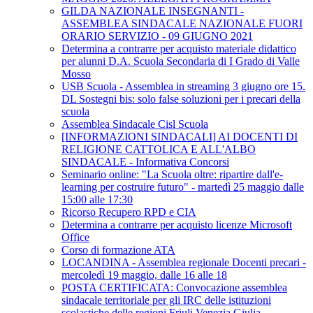
GILDA NAZIONALE INSEGNANTI -
ASSEMBLEA SINDACALE NAZIONALE FUORI
ORARIO SERVIZIO - 09 GIUGNO 2021
Determina a contrarre per acquisto materiale didattico
per alunni D.A. Scuola Secondaria di I Grado di Valle
Mosso
USB Scuola - Assemblea in streaming 3 giugno ore 15.
DL Sostegni bis: solo false soluzioni per i precari della
scuola
Assemblea Sindacale Cisl Scuola
[INFORMAZIONI SINDACALI] AI DOCENTI DI
RELIGIONE CATTOLICA E ALL'ALBO
SINDACALE - Informativa Concorsi
Seminario online: "La Scuola oltre: ripartire dall'e-
learning per costruire futuro" - martedì 25 maggio dalle
15:00 alle 17:30
Ricorso Recupero RPD e CIA
Determina a contrarre per acquisto licenze Microsoft
Office
Corso di formazione ATA
LOCANDINA - Assemblea regionale Docenti precari -
mercoledì 19 maggio, dalle 16 alle 18
POSTA CERTIFICATA: Convocazione assemblea
sindacale territoriale per gli IRC delle istituzioni
scolastiche delle regioni Friuli Venezia Giulia-