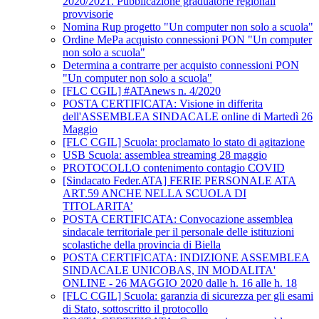
2020/2021. Pubblicazione graduatorie regionali
provvisorie
Nomina Rup progetto "Un computer non solo a scuola"
Ordine MePa acquisto connessioni PON "Un computer
non solo a scuola"
Determina a contrarre per acquisto connessioni PON
"Un computer non solo a scuola"
[FLC CGIL] #ATAnews n. 4/2020
POSTA CERTIFICATA: Visione in differita
dell'ASSEMBLEA SINDACALE online di Martedì 26
Maggio
[FLC CGIL] Scuola: proclamato lo stato di agitazione
USB Scuola: assemblea streaming 28 maggio
PROTOCOLLO contenimento contagio COVID
[Sindacato Feder.ATA] FERIE PERSONALE ATA
ART.59 ANCHE NELLA SCUOLA DI
TITOLARITA’
POSTA CERTIFICATA: Convocazione assemblea
sindacale territoriale per il personale delle istituzioni
scolastiche della provincia di Biella
POSTA CERTIFICATA: INDIZIONE ASSEMBLEA
SINDACALE UNICOBAS, IN MODALITA'
ONLINE - 26 MAGGIO 2020 dalle h. 16 alle h. 18
[FLC CGIL] Scuola: garanzia di sicurezza per gli esami
di Stato, sottoscritto il protocollo