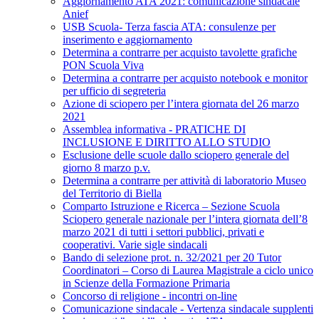
Aggiornamento ATA 2021: comunicazione sindacale
Anief
USB Scuola- Terza fascia ATA: consulenze per
inserimento e aggiornamento
Determina a contrarre per acquisto tavolette grafiche
PON Scuola Viva
Determina a contrarre per acquisto notebook e monitor
per ufficio di segreteria
Azione di sciopero per l’intera giornata del 26 marzo
2021
Assemblea informativa - PRATICHE DI
INCLUSIONE E DIRITTO ALLO STUDIO
Esclusione delle scuole dallo sciopero generale del
giorno 8 marzo p.v.
Determina a contrarre per attività di laboratorio Museo
del Territorio di Biella
Comparto Istruzione e Ricerca – Sezione Scuola
Sciopero generale nazionale per l’intera giornata dell’8
marzo 2021 di tutti i settori pubblici, privati e
cooperativi. Varie sigle sindacali
Bando di selezione prot. n. 32/2021 per 20 Tutor
Coordinatori – Corso di Laurea Magistrale a ciclo unico
in Scienze della Formazione Primaria
Concorso di religione - incontri on-line
Comunicazione sindacale - Vertenza sindacale supplenti