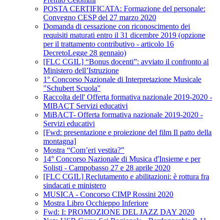
POSTA CERTIFICATA: Formazione del personale:
Convegno CESP del 27 marzo 2020
Domanda di cessazione con riconoscimento dei
requisiti maturati entro il 31 dicembre 2019 (opzione
per il trattamento contributivo - articolo 16
DecretoLegge 28 gennaio)
[FLC CGIL] “Bonus docenti”: avviato il confronto al
Ministero dell’Istruzione
1° Concorso Nazionale di Interpretazione Musicale
"Schubert Scuola"
Raccolta dell' Offerta formativa nazionale 2019-2020 -
MIBACT Servizi educativi
MiBACT- Offerta formativa nazionale 2019-2020 -
Servizi educativi
[Fwd: presentazione e proiezione del film Il patto della
montagna]
Mostra “Com’eri vestita?”
14° Concorso Nazionale di Musica d'Insieme e per
Solisti - Campobasso 27 e 28 aprile 2020
[FLC CGIL] Reclutamento e abilitazioni: è rottura fra
sindacati e ministero
MUSICA - Concorso CIMP Rossini 2020
Mostra Libro Occhieppo Inferiore
Fwd: I: PROMOZIONE DEL JAZZ DAY 2020