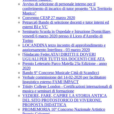
Avviso di selezione di personale interno per il
conferimento di incarico di tutor progetto "Un Territorio
Magico"
Convegno CESP 27 marzo 2020
Petrarca6 Bando di selezione docenti e tutor interni ed
esterni BI e VC
Seminario Scuola in Ospedale e Istruzione Domiciliare,
venerdì 6 marzo 2020 presso il Liceo d'Azeglio di
Torino
LOCANDINA terzo incontro di approfondimento e
aggiornamento Interlinea - 03 marzo 2020
[Sindacato Feder.ATA] DIRITTI E DOVERI
UGUALI PER TUTTI SIA DOCENTI CHE ATA
Premio Letterario Parco Majella 23a Edizione - anno
2020
Bando 9° Concorso Musicale Città di Scandicci
Verbale commissione del 14-02-2020 per facilitatore
linguistico esterno FAMI IMPACT
Trinity College London - Certificazioni internazionali di
musica e seminari di formazione
VEDERE, FARE, CAPIRE LA STORIA ANTICA
DEL SITO PROTOSTORICO DI VIVERONE.
PROPOSTA DIDATTICA
PROMEMORIA 10° Concorso Nazionale Artistico
Premio Celommi