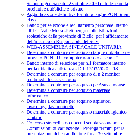
Sciopero generale del 23 ottobre 2020 di tutte le unità
produttive pubbliche e private
Aggiudicazione definitiva fornitura targhe PON Smart
class
Bando per selezione e reclutamento personale interno
all’I.C. Valle Mosso-Pettinengo e alle Istituzioni
scolastiche della provincia di Biella, per l’affidamento
dell’incarico di Responsabile del Servi
WEB-ASSEMBLEA SINDACALE UNITARIA
Determina a contrarre per acquisto targhe pubblicitarie
progetto PON "Un computer non solo a scuola"
Bando interno di selezione per n.1 formatore interno
per la didattica a distanza - D.l. 17/03/2020 n.18
Determina a contrarre per acquisto di n.2 monitor
multimediali e casse audio
Determina a contrarre per acquisto pc Asus e mouse
Determina a contrarre per acquisto materiale
informatico
Determina a contrarre per acquisto aspiratori,
lavasciuga, lavamoquette
Determina a contrarre per acquisto materiale igienico
sanitario
Concorso straordinario docenti scuola secondaria -
Commissioni di valutazione - Proroga termini per la
presentazione delle candidature fin al 30 settembre