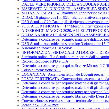
DALLE VERE PRIORITA’ DELLA SCUOLA PUBB
RISERVATO AL DIRIGENTE - ASSEMBLEA SIND
NOTA SINDACALE – Chiarimenti Ferie personale AT
D.D.G. 16 giugno 2021 n. 951 - Bando relativo alla procedu
USB Scuola - G20 Catania, il 18 giugno convegno internaz
POSTA CERTIFICATA: I: 14° Meeting Internazional
ADESIONI 31 MAGGIO 2020. ALLEGATI PROG
GILDA NAZIONALE INSEGNANTI - ASSEMBLEA 
Determina a contrarre per acquisto materiale didattico p
USB Scuola - Assemblea in streaming 3 giugno ore 15. DL 
Assemblea Sindacale Cisl Scuola
[INFORMAZIONI SINDACALI] AI DOCENTI DI REL
Seminario online: "La Scuola oltre: ripartire dall'e-learn
Ricorso Recupero RPD e CIA
Determina a contrarre per acquisto licenze Microsoft Off
Corso di formazione ATA
LOCANDINA - Assemblea regionale Docenti precari - me
POSTA CERTIFICATA: Convocazione assemblea sindacale te
Determina a contrarre per acquisto materiale di giardinag
Determina a contrarre per acquisto materiale di giardinag
Determina a contrarre per acquisto toner per progetto L'or
Determina a contrarre per acquisto libri progetto L'ora d'a
Convocazione assemblea sindacale territoriale per il pers
locandina - ATA 24 mesi