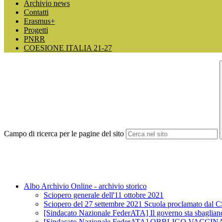
Archivio news
Contatti
Erasmus+
Progetti
PNRR
COESIONE ITALIA 21-27
Campo di ricerca per le pagine del sito
Albo Archivio Online - archivio storico
Sciopero generale dell'11 ottobre 2021
Sciopero del 27 settembre 2021 Scuola proclamato dal 
[Sindacato Nazionale FederATA] Il governo sta sbagliando 
[Sindacato Nazionale FederATA] OBBLIGO V