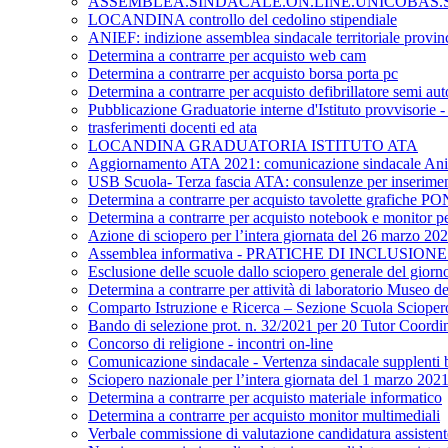
ASSEMBLEA.SINDACALE.ON.LINE.UNICOBAS.SC
LOCANDINA controllo del cedolino stipendiale
ANIEF: indizione assemblea sindacale territoriale provinc
Determina a contrarre per acquisto web cam
Determina a contrarre per acquisto borsa porta pc
Determina a contrarre per acquisto defibrillatore semi au
Pubblicazione Graduatorie interne d'Istituto provvisorie
trasferimenti docenti ed ata
LOCANDINA GRADUATORIA ISTITUTO ATA
Aggiornamento ATA 2021: comunicazione sindacale Ani
USB Scuola- Terza fascia ATA: consulenze per inserime
Determina a contrarre per acquisto tavolette grafiche P
Determina a contrarre per acquisto notebook e monitor per
Azione di sciopero per l’intera giornata del 26 marzo 20
Assemblea informativa - PRATICHE DI INCLUSIO
Esclusione delle scuole dallo sciopero generale del giorn
Determina a contrarre per attività di laboratorio Museo del
Comparto Istruzione e Ricerca – Sezione Scuola Sciopero gen
Bando di selezione prot. n. 32/2021 per 20 Tutor Coordin
Concorso di religione - incontri on-line
Comunicazione sindacale - Vertenza sindacale supplenti b
Sciopero nazionale per l’intera giornata del 1 marzo 202
Determina a contrarre per acquisto materiale informatico
Determina a contrarre per acquisto monitor multimediali
Verbale commissione di valutazione candidatura assist