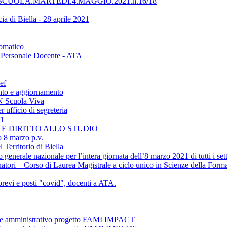
UOLA.MARTEDÌ.4.MAGGIO.2021.h.16/18
ia di Biella - 28 aprile 2021
tomatico
 - Personale Docente - ATA
ef
nto e aggiornamento
ON Scuola Viva
 ufficio di segreteria
21
NE E DIRITTO ALLO STUDIO
o 8 marzo p.v.
 Territorio di Biella
erale nazionale per l’intera giornata dell’8 marzo 2021 di tutti i settor
atori – Corso di Laurea Magistrale a ciclo unico in Scienze della Form
revi e posti "covid", docenti a ATA.
1
ente amministrativo progetto FAMI IMPACT