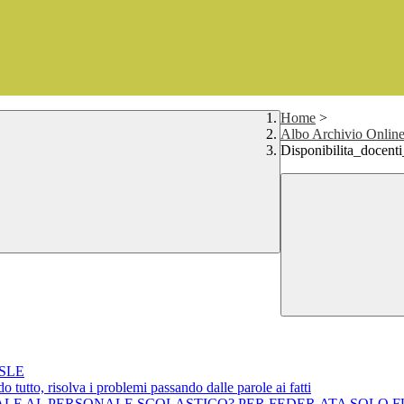
Home
>
Albo Archivio Online 
Disponibilita_docen
CSLE
tutto, risolva i problemi passando dalle parole ai fatti
ACCINALE AL PERSONALE SCOLASTICO? PER FEDER.ATA SOL