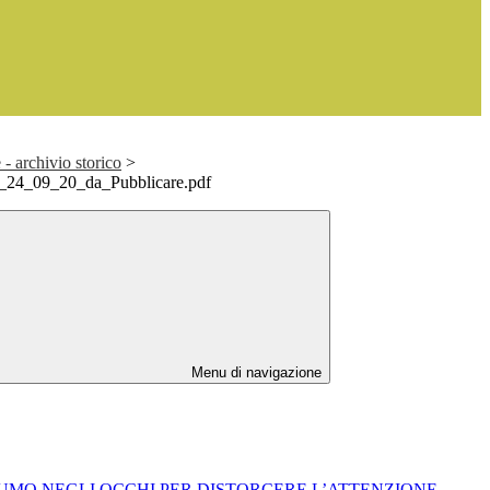
- archivio storico
>
ti_24_09_20_da_Pubblicare.pdf
Menu di navigazione
O FUMO NEGLI OCCHI PER DISTORCERE L’ATTENZIONE