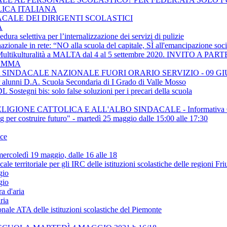
LICA ITALIANA
ACALE DEI DIRIGENTI SCOLASTICI
A
ra selettiva per l’internalizzazione dei servizi di pulizie
ionale in rete: “NO alla scuola del capitale, SÌ all'emancipazione soci
e Multikulturalità a MALTA dal 4 al 5 settembre 2020. INVITO
RAMMA
SINDACALE NAZIONALE FUORI ORARIO SERVIZIO - 09 GI
er alunni D.A. Scuola Secondaria di I Grado di Valle Mosso
Sostegni bis: solo false soluzioni per i precari della scuola
IGIONE CATTOLICA E ALL'ALBO SINDACALE - Informativa C
ing per costruire futuro" - martedì 25 maggio dalle 15:00 alle 17:30
ice
rcoledì 19 maggio, dalle 16 alle 18
rritoriale per gli IRC delle istituzioni scolastiche delle regioni Fr
gio
gio
a d'aria
ria
onale ATA delle istituzioni scolastiche del Piemonte