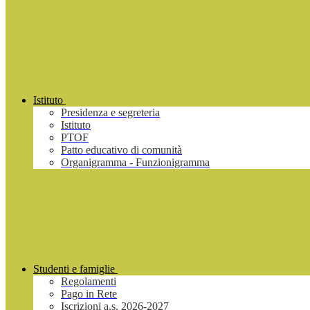
Istituto
Presidenza e segreteria
Istituto
PTOF
Patto educativo di comunità
Organigramma - Funzionigramma
Studenti e famiglie
Regolamenti
Pago in Rete
Iscrizioni a.s. 2026-2027