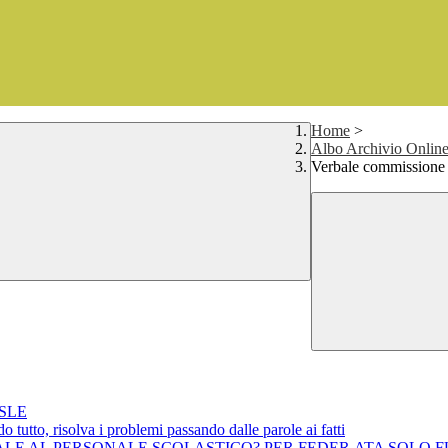
Home
>
Albo Archivio Online 
Verbale commissione 
CSLE
tutto, risolva i problemi passando dalle parole ai fatti
ACCINALE AL PERSONALE SCOLASTICO? PER FEDER.ATA SOL