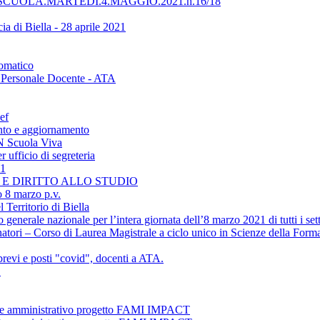
UOLA.MARTEDÌ.4.MAGGIO.2021.h.16/18
ia di Biella - 28 aprile 2021
tomatico
 - Personale Docente - ATA
ef
nto e aggiornamento
ON Scuola Viva
 ufficio di segreteria
21
NE E DIRITTO ALLO STUDIO
o 8 marzo p.v.
 Territorio di Biella
erale nazionale per l’intera giornata dell’8 marzo 2021 di tutti i settor
atori – Corso di Laurea Magistrale a ciclo unico in Scienze della Form
revi e posti "covid", docenti a ATA.
1
ente amministrativo progetto FAMI IMPACT