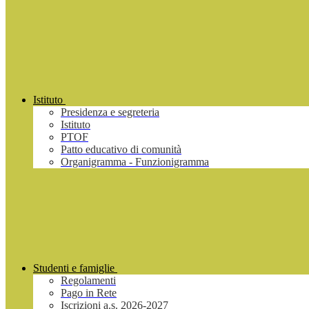
Istituto
Presidenza e segreteria
Istituto
PTOF
Patto educativo di comunità
Organigramma - Funzionigramma
Studenti e famiglie
Regolamenti
Pago in Rete
Iscrizioni a.s. 2026-2027