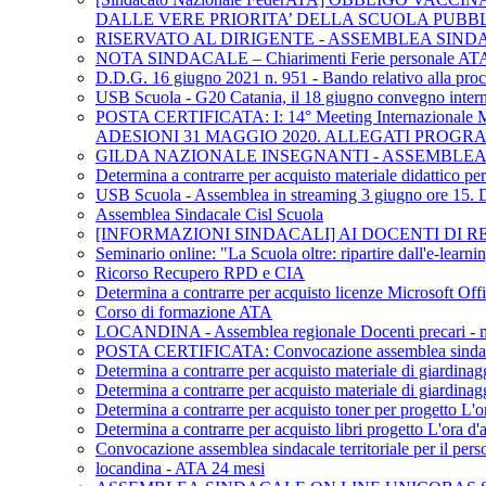
DALLE VERE PRIORITA’ DELLA SCUOLA PUBB
RISERVATO AL DIRIGENTE - ASSEMBLEA SIND
NOTA SINDACALE – Chiarimenti Ferie personale AT
D.D.G. 16 giugno 2021 n. 951 - Bando relativo alla procedu
USB Scuola - G20 Catania, il 18 giugno convegno internaz
POSTA CERTIFICATA: I: 14° Meeting Internazional
ADESIONI 31 MAGGIO 2020. ALLEGATI PROG
GILDA NAZIONALE INSEGNANTI - ASSEMBLEA 
Determina a contrarre per acquisto materiale didattico p
USB Scuola - Assemblea in streaming 3 giugno ore 15. DL 
Assemblea Sindacale Cisl Scuola
[INFORMAZIONI SINDACALI] AI DOCENTI DI REL
Seminario online: "La Scuola oltre: ripartire dall'e-learn
Ricorso Recupero RPD e CIA
Determina a contrarre per acquisto licenze Microsoft Off
Corso di formazione ATA
LOCANDINA - Assemblea regionale Docenti precari - me
POSTA CERTIFICATA: Convocazione assemblea sindacale te
Determina a contrarre per acquisto materiale di giardinag
Determina a contrarre per acquisto materiale di giardinag
Determina a contrarre per acquisto toner per progetto L'or
Determina a contrarre per acquisto libri progetto L'ora d'a
Convocazione assemblea sindacale territoriale per il pers
locandina - ATA 24 mesi