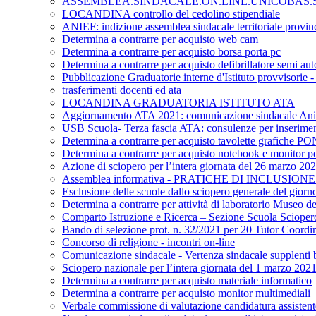
ASSEMBLEA.SINDACALE.ON.LINE.UNICOBAS.SC
LOCANDINA controllo del cedolino stipendiale
ANIEF: indizione assemblea sindacale territoriale provinc
Determina a contrarre per acquisto web cam
Determina a contrarre per acquisto borsa porta pc
Determina a contrarre per acquisto defibrillatore semi au
Pubblicazione Graduatorie interne d'Istituto provvisorie
trasferimenti docenti ed ata
LOCANDINA GRADUATORIA ISTITUTO ATA
Aggiornamento ATA 2021: comunicazione sindacale Ani
USB Scuola- Terza fascia ATA: consulenze per inserime
Determina a contrarre per acquisto tavolette grafiche P
Determina a contrarre per acquisto notebook e monitor per
Azione di sciopero per l’intera giornata del 26 marzo 20
Assemblea informativa - PRATICHE DI INCLUSIO
Esclusione delle scuole dallo sciopero generale del giorn
Determina a contrarre per attività di laboratorio Museo del
Comparto Istruzione e Ricerca – Sezione Scuola Sciopero gen
Bando di selezione prot. n. 32/2021 per 20 Tutor Coordin
Concorso di religione - incontri on-line
Comunicazione sindacale - Vertenza sindacale supplenti b
Sciopero nazionale per l’intera giornata del 1 marzo 202
Determina a contrarre per acquisto materiale informatico
Determina a contrarre per acquisto monitor multimediali
Verbale commissione di valutazione candidatura assist