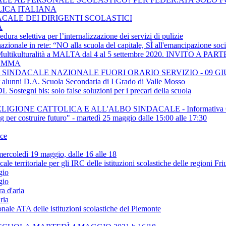
LICA ITALIANA
ACALE DEI DIRIGENTI SCOLASTICI
A
ra selettiva per l’internalizzazione dei servizi di pulizie
ionale in rete: “NO alla scuola del capitale, SÌ all'emancipazione soci
e Multikulturalità a MALTA dal 4 al 5 settembre 2020. INVITO
RAMMA
SINDACALE NAZIONALE FUORI ORARIO SERVIZIO - 09 GI
er alunni D.A. Scuola Secondaria di I Grado di Valle Mosso
Sostegni bis: solo false soluzioni per i precari della scuola
IGIONE CATTOLICA E ALL'ALBO SINDACALE - Informativa C
ing per costruire futuro" - martedì 25 maggio dalle 15:00 alle 17:30
ice
rcoledì 19 maggio, dalle 16 alle 18
rritoriale per gli IRC delle istituzioni scolastiche delle regioni Fr
gio
gio
a d'aria
ria
onale ATA delle istituzioni scolastiche del Piemonte