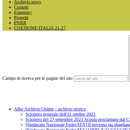
Archivio news
Contatti
Erasmus+
Progetti
PNRR
COESIONE ITALIA 21-27
Campo di ricerca per le pagine del sito
Albo Archivio Online - archivio storico
Sciopero generale dell'11 ottobre 2021
Sciopero del 27 settembre 2021 Scuola proclamato dal 
[Sindacato Nazionale FederATA] Il governo sta sbagliando 
[Sindacato Nazionale FederATA] OBBLIGO V