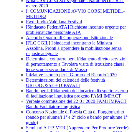
Nota USR Corso Sci Regionale - Bardonecchia 8-11
marzo 2020
I: COMUNICAZIONE AVVIO CORSI METIDE1-
METIDE2
Fwd: Invito Valdilana Festival
[Sindacato Feder.ATA] Richiesta incontro urgente per
problematiche personale ATA
Accordo Quadro di Cooperazione Istituzionale
[FLC CGIL] I sindacati incontrano la Ministra
Azzolina. Pronti a riprendere la mobilitazione senza
risposte adeguate
Determina a contrarre per affidamento diretto servizio
di pernottamento a Tavolara visita di istruzione classi
terze scuola secondaria di Mosso
Iniziative Istoreto per il Giorno del Ricordo 2020
Determinazioni dei calendari delle festività
ORTODOSSE e DIPAVALI
Bando per l'affidamento dell'incarico di esperto esterno
di facilitazione linguistica progetto FAMI IMPACT
Verbale commissione del 22-01-2020 FAMI IMPACT
Bando Facilitatore linguistica
Concorso Nazionale di Poesia Città di Poggiomarino
(bando per alunne/i 1° e 2° ciclo e bando per alunne 1°
grado)
Seminari A.P.P. VER (Apprendere Per Produrre Verde)