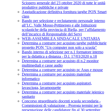
Sciopero generale del 23 ottobre 2020 di tutte le unità
produttive pubbliche e private
Aggiudicazione definitiva fornitura targhe PON Smart
class
Bando per selezione e reclutamento personale interno
all’I.C. Valle Mosso-Pettinengo e alle Istituzioni
scolastiche della provincia di Biella, per l’affidamento
dell’incarico di Responsabile del Servi
WEB-ASSEMBLEA SINDACALE UNITARIA
Determina a contrarre per acquisto targhe pubblicitarie
progetto PON "Un computer non solo a scuola"
Bando interno di selezione per n.1 formatore interno
per la didattica a distanza - D.l. 17/03/2020 n.18
Determina a contrarre per acquisto di n.2 monitor
multimediali e casse audio
Determina a contrarre per acquisto pc Asus e mouse
Determina a contrarre per acquisto materiale
informatico
Determina a contrarre per acquisto aspiratori,
lavasciuga, lavamoquette
Determina a contrarre per acquisto materiale igienico
sanitario
Concorso straordinario docenti scuola secondaria -
Commissioni di valutazione - Proroga termini per la
presentazione delle candidature fin al 30 settembre