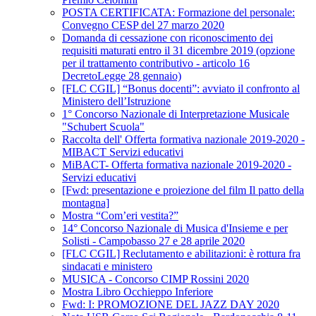
POSTA CERTIFICATA: Formazione del personale:
Convegno CESP del 27 marzo 2020
Domanda di cessazione con riconoscimento dei
requisiti maturati entro il 31 dicembre 2019 (opzione
per il trattamento contributivo - articolo 16
DecretoLegge 28 gennaio)
[FLC CGIL] “Bonus docenti”: avviato il confronto al
Ministero dell’Istruzione
1° Concorso Nazionale di Interpretazione Musicale
"Schubert Scuola"
Raccolta dell' Offerta formativa nazionale 2019-2020 -
MIBACT Servizi educativi
MiBACT- Offerta formativa nazionale 2019-2020 -
Servizi educativi
[Fwd: presentazione e proiezione del film Il patto della
montagna]
Mostra “Com’eri vestita?”
14° Concorso Nazionale di Musica d'Insieme e per
Solisti - Campobasso 27 e 28 aprile 2020
[FLC CGIL] Reclutamento e abilitazioni: è rottura fra
sindacati e ministero
MUSICA - Concorso CIMP Rossini 2020
Mostra Libro Occhieppo Inferiore
Fwd: I: PROMOZIONE DEL JAZZ DAY 2020