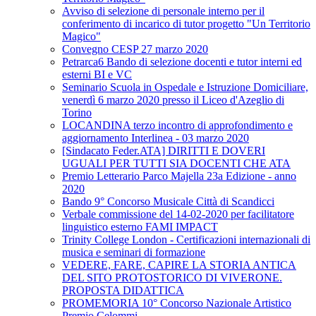
Avviso di selezione di personale interno per il
conferimento di incarico di tutor progetto "Un Territorio
Magico"
Convegno CESP 27 marzo 2020
Petrarca6 Bando di selezione docenti e tutor interni ed
esterni BI e VC
Seminario Scuola in Ospedale e Istruzione Domiciliare,
venerdì 6 marzo 2020 presso il Liceo d'Azeglio di
Torino
LOCANDINA terzo incontro di approfondimento e
aggiornamento Interlinea - 03 marzo 2020
[Sindacato Feder.ATA] DIRITTI E DOVERI
UGUALI PER TUTTI SIA DOCENTI CHE ATA
Premio Letterario Parco Majella 23a Edizione - anno
2020
Bando 9° Concorso Musicale Città di Scandicci
Verbale commissione del 14-02-2020 per facilitatore
linguistico esterno FAMI IMPACT
Trinity College London - Certificazioni internazionali di
musica e seminari di formazione
VEDERE, FARE, CAPIRE LA STORIA ANTICA
DEL SITO PROTOSTORICO DI VIVERONE.
PROPOSTA DIDATTICA
PROMEMORIA 10° Concorso Nazionale Artistico
Premio Celommi