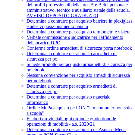
dei profili professionali delle aree A e B del personale
amministrativo, tecnico e ausiliario statale della scuola.
AVVISO DEPOSITO GRADUATO
Determina a contrarre per acquisto barriere in plexiglass
e adesivi posizionamento banchi
Determina a contrarre per acquisto termometri e visiere
Verbale commissione giudicatrice per l'affidamento
dell'incarico DPO
Conferma ordine armadietti di sicurezza porta notebook
Determina a contrarre per acquisto armadietti di
sicurezza per pc
Schede prodotto per acquisto armadietti di sicurezza per
notebook
Nessuna convenzione per acquisto armadi di sicurezza
per notebook
Determina a contrarre per acquisto armadietti di
sicurezza per pc
Determina a contrarre per acquisto materiale
informatico
Ordine MePa acquisto pc PON "Un computer non solo
a scuola"
Esuberi provinciali ogni ordine e grado dopo le
operazioni di mobilità - a.s. 2020/21
Determina a contrarre per acquisto pc Asus su Mepa
progetto PON Smart Class