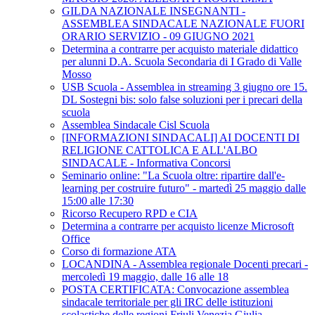
GILDA NAZIONALE INSEGNANTI -
ASSEMBLEA SINDACALE NAZIONALE FUORI
ORARIO SERVIZIO - 09 GIUGNO 2021
Determina a contrarre per acquisto materiale didattico
per alunni D.A. Scuola Secondaria di I Grado di Valle
Mosso
USB Scuola - Assemblea in streaming 3 giugno ore 15.
DL Sostegni bis: solo false soluzioni per i precari della
scuola
Assemblea Sindacale Cisl Scuola
[INFORMAZIONI SINDACALI] AI DOCENTI DI
RELIGIONE CATTOLICA E ALL'ALBO
SINDACALE - Informativa Concorsi
Seminario online: "La Scuola oltre: ripartire dall'e-
learning per costruire futuro" - martedì 25 maggio dalle
15:00 alle 17:30
Ricorso Recupero RPD e CIA
Determina a contrarre per acquisto licenze Microsoft
Office
Corso di formazione ATA
LOCANDINA - Assemblea regionale Docenti precari -
mercoledì 19 maggio, dalle 16 alle 18
POSTA CERTIFICATA: Convocazione assemblea
sindacale territoriale per gli IRC delle istituzioni
scolastiche delle regioni Friuli Venezia Giulia-