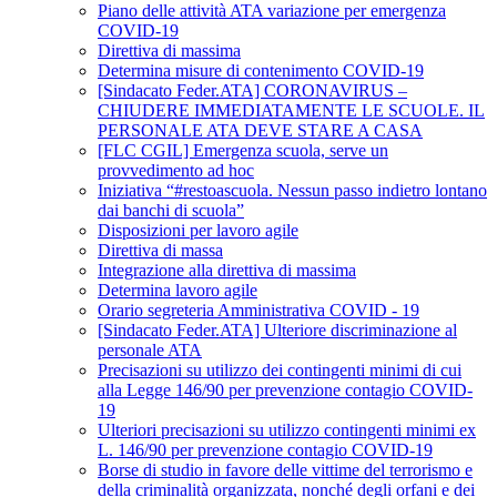
Piano delle attività ATA variazione per emergenza
COVID-19
Direttiva di massima
Determina misure di contenimento COVID-19
[Sindacato Feder.ATA] CORONAVIRUS –
CHIUDERE IMMEDIATAMENTE LE SCUOLE. IL
PERSONALE ATA DEVE STARE A CASA
[FLC CGIL] Emergenza scuola, serve un
provvedimento ad hoc
Iniziativa “#restoascuola. Nessun passo indietro lontano
dai banchi di scuola”
Disposizioni per lavoro agile
Direttiva di massa
Integrazione alla direttiva di massima
Determina lavoro agile
Orario segreteria Amministrativa COVID - 19
[Sindacato Feder.ATA] Ulteriore discriminazione al
personale ATA
Precisazioni su utilizzo dei contingenti minimi di cui
alla Legge 146/90 per prevenzione contagio COVID-
19
Ulteriori precisazioni su utilizzo contingenti minimi ex
L. 146/90 per prevenzione contagio COVID-19
Borse di studio in favore delle vittime del terrorismo e
della criminalità organizzata, nonché degli orfani e dei