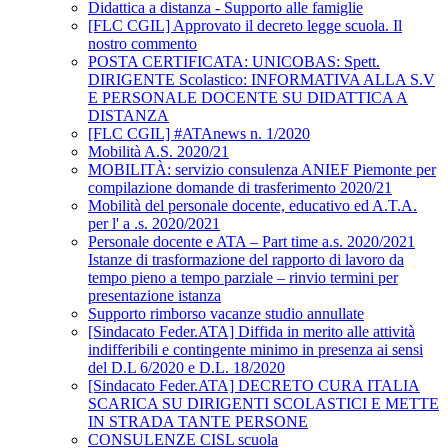
Didattica a distanza - Supporto alle famiglie
[FLC CGIL] Approvato il decreto legge scuola. Il
nostro commento
POSTA CERTIFICATA: UNICOBAS: Spett.
DIRIGENTE Scolastico: INFORMATIVA ALLA S.V
E PERSONALE DOCENTE SU DIDATTICA A
DISTANZA
[FLC CGIL] #ATAnews n. 1/2020
Mobilità A.S. 2020/21
MOBILITÀ: servizio consulenza ANIEF Piemonte per
compilazione domande di trasferimento 2020/21
Mobilità del personale docente, educativo ed A.T.A.
per l' a .s. 2020/2021
Personale docente e ATA – Part time a.s. 2020/2021
Istanze di trasformazione del rapporto di lavoro da
tempo pieno a tempo parziale – rinvio termini per
presentazione istanza
Supporto rimborso vacanze studio annullate
[Sindacato Feder.ATA] Diffida in merito alle attività
indifferibili e contingente minimo in presenza ai sensi
del D.L 6/2020 e D.L. 18/2020
[Sindacato Feder.ATA] DECRETO CURA ITALIA
SCARICA SU DIRIGENTI SCOLASTICI E METTE
IN STRADA TANTE PERSONE
CONSULENZE CISL scuola