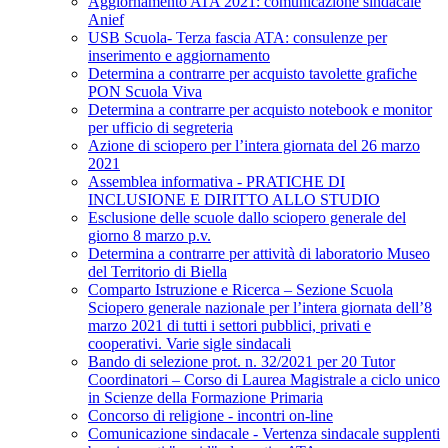
Aggiornamento ATA 2021: comunicazione sindacale
Anief
USB Scuola- Terza fascia ATA: consulenze per
inserimento e aggiornamento
Determina a contrarre per acquisto tavolette grafiche
PON Scuola Viva
Determina a contrarre per acquisto notebook e monitor
per ufficio di segreteria
Azione di sciopero per l’intera giornata del 26 marzo
2021
Assemblea informativa - PRATICHE DI
INCLUSIONE E DIRITTO ALLO STUDIO
Esclusione delle scuole dallo sciopero generale del
giorno 8 marzo p.v.
Determina a contrarre per attività di laboratorio Museo
del Territorio di Biella
Comparto Istruzione e Ricerca – Sezione Scuola
Sciopero generale nazionale per l’intera giornata dell’8
marzo 2021 di tutti i settori pubblici, privati e
cooperativi. Varie sigle sindacali
Bando di selezione prot. n. 32/2021 per 20 Tutor
Coordinatori – Corso di Laurea Magistrale a ciclo unico
in Scienze della Formazione Primaria
Concorso di religione - incontri on-line
Comunicazione sindacale - Vertenza sindacale supplenti