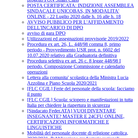
POSTA CERTIFICATA: INDIZIONE ASSEMBLEA
SINDACALE UNICOBAS, IN MODALITA'
ONLINE - 22 Luglio 2020 dalle h. 16 alle h. 18
AVVISO PUBBLICO PER L'AFFIDAMENTO
DELL'INCARICO DI DPO
avviso di gara DPO
Utilizzazioni ed assegnazioni provvisorie 2019/2022
Procedura ex art. 26, L. 448/98 comma 8, primo
periodo - Provvedimento USR prot. n. 6602 del
10.07.2020 relativo alla Graduatoria definitiva
Procedura selettiva ex art. 26 c. 8 legge 448/98 I
periodo. Composizione Commissione e calendario
operazioni
Lettera alla comunita' scolastica della Ministra Lucia
Azzolina e Piano Scuola 2020/2021
[FLC CGIL] Ferie del personale della scuola: facciamo
il punto
[FLC CGIL] Scuola: sciopero e manifestazioni in tutta
Italia per chiedere la riapertura in sicurezza
[Sindacato Feder.ATA] VUOI DIVENTARE
INSEGNANTE? MASTER E 24CFU ONLINE,
CERTIFICAZIONI INFORMATICHE E
LINGUISTICHE
Mobilità del personale docente di religione cattolica,