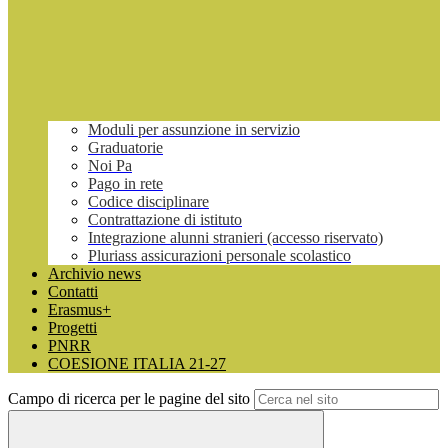
Moduli per assunzione in servizio
Graduatorie
Noi Pa
Pago in rete
Codice disciplinare
Contrattazione di istituto
Integrazione alunni stranieri (accesso riservato)
Pluriass assicurazioni personale scolastico
Archivio news
Contatti
Erasmus+
Progetti
PNRR
COESIONE ITALIA 21-27
Campo di ricerca per le pagine del sito