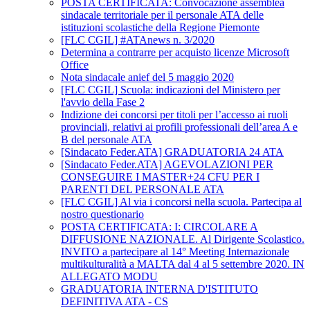
POSTA CERTIFICATA: Convocazione assemblea
sindacale territoriale per il personale ATA delle
istituzioni scolastiche della Regione Piemonte
[FLC CGIL] #ATAnews n. 3/2020
Determina a contrarre per acquisto licenze Microsoft
Office
Nota sindacale anief del 5 maggio 2020
[FLC CGIL] Scuola: indicazioni del Ministero per
l'avvio della Fase 2
Indizione dei concorsi per titoli per l’accesso ai ruoli
provinciali, relativi ai profili professionali dell’area A e
B del personale ATA
[Sindacato Feder.ATA] GRADUATORIA 24 ATA
[Sindacato Feder.ATA] AGEVOLAZIONI PER
CONSEGUIRE I MASTER+24 CFU PER I
PARENTI DEL PERSONALE ATA
[FLC CGIL] Al via i concorsi nella scuola. Partecipa al
nostro questionario
POSTA CERTIFICATA: I: CIRCOLARE A
DIFFUSIONE NAZIONALE. Al Dirigente Scolastico.
INVITO a partecipare al 14° Meeting Internazionale
multikulturalità a MALTA dal 4 al 5 settembre 2020. IN
ALLEGATO MODU
GRADUATORIA INTERNA D'ISTITUTO
DEFINITIVA ATA - CS