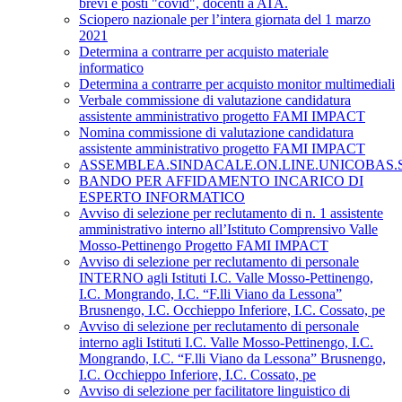
brevi e posti "covid", docenti a ATA.
Sciopero nazionale per l’intera giornata del 1 marzo
2021
Determina a contrarre per acquisto materiale
informatico
Determina a contrarre per acquisto monitor multimediali
Verbale commissione di valutazione candidatura
assistente amministrativo progetto FAMI IMPACT
Nomina commissione di valutazione candidatura
assistente amministrativo progetto FAMI IMPACT
ASSEMBLEA.SINDACALE.ON.LINE.UNICOBAS.SCU
BANDO PER AFFIDAMENTO INCARICO DI
ESPERTO INFORMATICO
Avviso di selezione per reclutamento di n. 1 assistente
amministrativo interno all’Istituto Comprensivo Valle
Mosso-Pettinengo Progetto FAMI IMPACT
Avviso di selezione per reclutamento di personale
INTERNO agli Istituti I.C. Valle Mosso-Pettinengo,
I.C. Mongrando, I.C. “F.lli Viano da Lessona”
Brusnengo, I.C. Occhieppo Inferiore, I.C. Cossato, pe
Avviso di selezione per reclutamento di personale
interno agli Istituti I.C. Valle Mosso-Pettinengo, I.C.
Mongrando, I.C. “F.lli Viano da Lessona” Brusnengo,
I.C. Occhieppo Inferiore, I.C. Cossato, pe
Avviso di selezione per facilitatore linguistico di