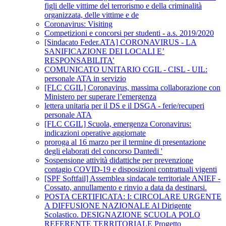
figli delle vittime del terrorismo e della criminalità
organizzata, delle vittime e de
Coronavirus: Visiting
Competizioni e concorsi per studenti - a.s. 2019/2020
[Sindacato Feder.ATA] CORONAVIRUS - LA
SANIFICAZIONE DEI LOCALI E’
RESPONSABILITA’
COMUNICATO UNITARIO CGIL - CISL - UIL:
personale ATA in servizio
[FLC CGIL] Coronavirus, massima collaborazione con
Ministero per superare l’emergenza
lettera unitaria per il DS e il DSGA - ferie/recuperi
personale ATA
[FLC CGIL] Scuola, emergenza Coronavirus:
indicazioni operative aggiornate
proroga al 16 marzo per il termine di presentazione
degli elaborati del concorso Dantedi '
Sospensione attività didattiche per prevenzione
contagio COVID-19 e disposizioni contrattuali vigenti
[SPF Softfail] Assemblea sindacale territoriale ANIEF -
Cossato, annullamento e rinvio a data da destinarsi.
POSTA CERTIFICATA: I: CIRCOLARE URGENTE
A DIFFUSIONE NAZIONALE Al Dirigente
Scolastico. DESIGNAZIONE SCUOLA POLO
REFERENTE TERRITORIALE Progetto