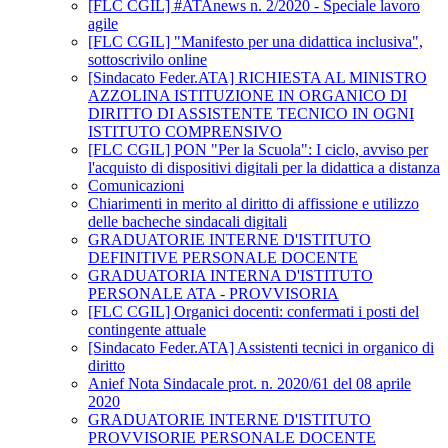
[FLC CGIL] #ATAnews n. 2/2020 - Speciale lavoro
agile
[FLC CGIL] "Manifesto per una didattica inclusiva",
sottoscrivilo online
[Sindacato Feder.ATA] RICHIESTA AL MINISTRO
AZZOLINA ISTITUZIONE IN ORGANICO DI
DIRITTO DI ASSISTENTE TECNICO IN OGNI
ISTITUTO COMPRENSIVO
[FLC CGIL] PON "Per la Scuola": I ciclo, avviso per
l'acquisto di dispositivi digitali per la didattica a distanza
Comunicazioni
Chiarimenti in merito al diritto di affissione e utilizzo
delle bacheche sindacali digitali
GRADUATORIE INTERNE D'ISTITUTO
DEFINITIVE PERSONALE DOCENTE
GRADUATORIA INTERNA D'ISTITUTO
PERSONALE ATA - PROVVISORIA
[FLC CGIL] Organici docenti: confermati i posti del
contingente attuale
[Sindacato Feder.ATA] Assistenti tecnici in organico di
diritto
Anief Nota Sindacale prot. n. 2020/61 del 08 aprile
2020
GRADUATORIE INTERNE D'ISTITUTO
PROVVISORIE PERSONALE DOCENTE