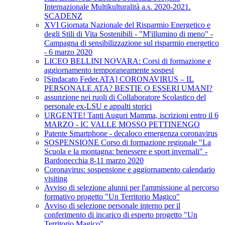
Internazionale Multikulturalità a.s. 2020-2021.
SCADENZ
XVI Giornata Nazionale del Risparmio Energetico e
degli Stili di Vita Sostenibili - "M'illumino di meno" -
Campagna di sensibilizzazione sul risparmio energetico
- 6 marzo 2020
LICEO BELLINI NOVARA: Corsi di formazione e
aggiornamento temporaneamente sospesi
[Sindacato Feder.ATA] CORONAVIRUS – IL
PERSONALE ATA? BESTIE O ESSERI UMANI?
assunzione nei ruoli di Collaboratore Scolastico del
personale ex-LSU e appalti storici
URGENTE! Tanti Auguri Mamma, iscrizioni entro il 6
MARZO - IC VALLE MOSSO PETTINENGO
Patente Smartphone - decaloco emergenza coronavirus
SOSPENSIONE Corso di formazione regionale "La
Scuola e la montagna: benessere e sport invernali" -
Bardonecchia 8-11 marzo 2020
Coronavirus: sospensione e aggiornamento calendario
visiting
Avviso di selezione alunni per l'ammissione al percorso
formativo progetto "Un Territorio Magico"
Avviso di selezione personale interno per il
conferimento di incarico di esperto progetto "Un
Territorio Magico"