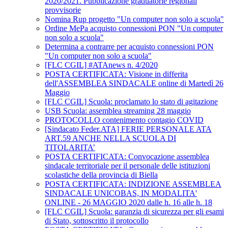
2020/2021. Pubblicazione graduatorie regionali
provvisorie
Nomina Rup progetto "Un computer non solo a scuola"
Ordine MePa acquisto connessioni PON "Un computer
non solo a scuola"
Determina a contrarre per acquisto connessioni PON
"Un computer non solo a scuola"
[FLC CGIL] #ATAnews n. 4/2020
POSTA CERTIFICATA: Visione in differita
dell'ASSEMBLEA SINDACALE online di Martedì 26
Maggio
[FLC CGIL] Scuola: proclamato lo stato di agitazione
USB Scuola: assemblea streaming 28 maggio
PROTOCOLLO contenimento contagio COVID
[Sindacato Feder.ATA] FERIE PERSONALE ATA
ART.59 ANCHE NELLA SCUOLA DI
TITOLARITA’
POSTA CERTIFICATA: Convocazione assemblea
sindacale territoriale per il personale delle istituzioni
scolastiche della provincia di Biella
POSTA CERTIFICATA: INDIZIONE ASSEMBLEA
SINDACALE UNICOBAS, IN MODALITA'
ONLINE - 26 MAGGIO 2020 dalle h. 16 alle h. 18
[FLC CGIL] Scuola: garanzia di sicurezza per gli esami
di Stato, sottoscritto il protocollo