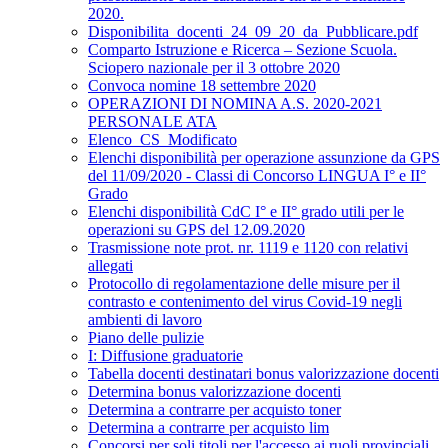
2020.
Disponibilita_docenti_24_09_20_da_Pubblicare.pdf
Comparto Istruzione e Ricerca – Sezione Scuola.
Sciopero nazionale per il 3 ottobre 2020
Convoca nomine 18 settembre 2020
OPERAZIONI DI NOMINA A.S. 2020-2021
PERSONALE ATA
Elenco_CS_Modificato
Elenchi disponibilità per operazione assunzione da GPS
del 11/09/2020 - Classi di Concorso LINGUA I° e II°
Grado
Elenchi disponibilità CdC I° e II° grado utili per le
operazioni su GPS del 12.09.2020
Trasmissione note prot. nr. 1119 e 1120 con relativi
allegati
Protocollo di regolamentazione delle misure per il
contrasto e contenimento del virus Covid-19 negli
ambienti di lavoro
Piano delle pulizie
I: Diffusione graduatorie
Tabella docenti destinatari bonus valorizzazione docenti
Determina bonus valorizzazione docenti
Determina a contrarre per acquisto toner
Determina a contrarre per acquisto lim
Concorsi per soli titoli per l'accesso ai ruoli provinciali