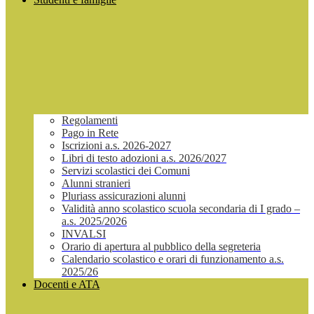
Regolamenti
Pago in Rete
Iscrizioni a.s. 2026-2027
Libri di testo adozioni a.s. 2026/2027
Servizi scolastici dei Comuni
Alunni stranieri
Pluriass assicurazioni alunni
Validità anno scolastico scuola secondaria di I grado –
a.s. 2025/2026
INVALSI
Orario di apertura al pubblico della segreteria
Calendario scolastico e orari di funzionamento a.s.
2025/26
Docenti e ATA