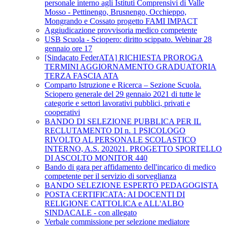
personale interno agli Istituti Comprensivi di Valle
Mosso - Pettinengo, Brusnengo, Occhieppo,
Mongrando e Cossato progetto FAMI IMPACT
Aggiudicazione provvisoria medico competente
USB Scuola - Sciopero: diritto scippato. Webinar 28
gennaio ore 17
[Sindacato FederATA] RICHIESTA PROROGA
TERMINI AGGIORNAMENTO GRADUATORIA
TERZA FASCIA ATA
Comparto Istruzione e Ricerca – Sezione Scuola.
Sciopero generale del 29 gennaio 2021 di tutte le
categorie e settori lavorativi pubblici, privati e
cooperativi
BANDO DI SELEZIONE PUBBLICA PER IL
RECLUTAMENTO DI n. 1 PSICOLOGO
RIVOLTO AL PERSONALE SCOLASTICO
INTERNO, A.S. 202021. PROGETTO SPORTELLO
DI ASCOLTO MONITOR 440
Bando di gara per affidamento dell'incarico di medico
competente per il servizio di sorveglianza
BANDO SELEZIONE ESPERTO PEDAGOGISTA
POSTA CERTIFICATA: AI DOCENTI DI
RELIGIONE CATTOLICA e ALL'ALBO
SINDACALE - con allegato
Verbale commissione per selezione mediatore