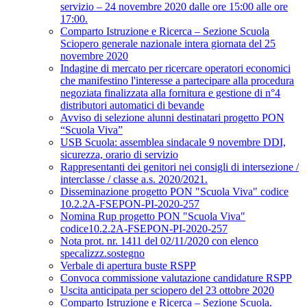
servizio – 24 novembre 2020 dalle ore 15:00 alle ore
17:00.
Comparto Istruzione e Ricerca – Sezione Scuola
Sciopero generale nazionale intera giornata del 25
novembre 2020
Indagine di mercato per ricercare operatori economici
che manifestino l'interesse a partecipare alla procedura
negoziata finalizzata alla fornitura e gestione di n°4
distributori automatici di bevande
Avviso di selezione alunni destinatari progetto PON
“Scuola Viva”
USB Scuola: assemblea sindacale 9 novembre DDI,
sicurezza, orario di servizio
Rappresentanti dei genitori nei consigli di intersezione /
interclasse / classe a.s. 2020/2021.
Disseminazione progetto PON "Scuola Viva" codice
10.2.2A-FSEPON-PI-2020-257
Nomina Rup progetto PON "Scuola Viva"
codice10.2.2A-FSEPON-PI-2020-257
Nota prot. nr. 1411 del 02/11/2020 con elenco
specalizzz.sostegno
Verbale di apertura buste RSPP
Convoca commissione valutazione candidature RSPP
Uscita anticipata per sciopero del 23 ottobre 2020
Comparto Istruzione e Ricerca – Sezione Scuola.