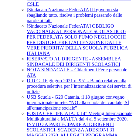
CSLE
[Sindacato Nazionale FederATA] Il governo sta
sbagliando tutto, risolva i problemi passando dalle
parole ai fatti
[Sindacato Nazionale FederATA] OBBLIGO
VACCINALE AL PERSONALE SCOLASTICO?
PER FEDER.ATA SOLO FUMO NEGLI OCCHI
PER DISTORCERE L’ATTENZIONE DALLE
VERE PRIORITA’ DELLA SCUOLA PUBBLICA
ITALIANA
RISERVATO AL DIRIGENTE - ASSEMBLEA
SINDACALE DEI DIRIGENTI SCOLASTICI
NOTA SINDACALE – Chiarimenti Ferie personale
ATA
D.D.G. 16 giugno 2021 n. 951 - Bando relativo alla
procedura selettiva per l’internalizzazione dei servizi di
pulizie
USB Scuola - G20 Catania, il 18 giugno convegno
internazionale in rete: “NO alla scuola del capitale, SÌ
all'emancipazione sociale”
POSTA CERTIFICATA: I: 14° Meeting Internazionale
Multikulturalità a MALTA dal 4 al 5 settembre 2020.
INVITO A PARTECIPARE AI DIRIGENTI
SCOLASTICI. SCADENZA ADESIONI 31
MAGGIO 2020. ALLEGATI PROGRAMMA