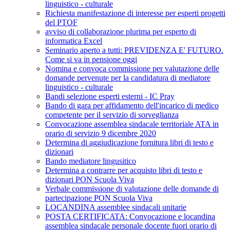
linguistico - culturale
Richiesta manifestazione di interesse per esperti progetti
del PTOF
avviso di collaborazione plurima per esperto di
informatica Excel
Seminario aperto a tutti: PREVIDENZA E' FUTURO.
Come si va in pensione oggi
Nomina e convoca commissione per valutazione delle
domande pervenute per la candidatura di mediatore
linguistico - culturale
Bandi selezione esperti esterni - IC Pray
Bando di gara per affidamento dell'incarico di medico
competente per il servizio di sorveglianza
Convocazione assemblea sindacale territoriale ATA in
orario di servizio 9 dicembre 2020
Determina di aggiudicazione fornitura libri di testo e
dizionari
Bando mediatore lingusitico
Determina a contrarre per acquisto libri di testo e
dizionari PON Scuola Viva
Verbale commissione di valutazione delle domande di
partecipazione PON Scuola Viva
LOCANDINA assemblee sindacali unitarie
POSTA CERTIFICATA: Convocazione e locandina
assemblea sindacale personale docente fuori orario di