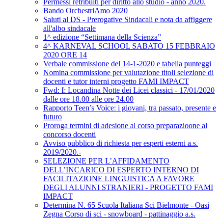
Permessi retribuiti per diritto allo studio - anno 2020.
Bando OrchestriAmo 2020
Saluti al DS - Prerogative Sindacali e nota da affiggere
all'albo sindacale
1^ edizione “Settimana della Scienza”
4^ KARNEVAL SCHOOL SABATO 15 FEBBRAIO
2020 ORE 14
Verbale commissione del 14-1-2020 e tabella punteggi
Nomina commissione per valutazione titoli selezione di
docenti e tutor interni progetto FAMI IMPACT
Fwd: I: Locandina Notte dei Licei classici - 17/01/2020
dalle ore 18.00 alle ore 24.00
Rapporto Teen’s Voice: i giovani, tra passato, presente e
futuro
Proroga termini di adesione al corso preparazioone al
concorso docenti
Avviso pubblico di richiesta per esperti esterni a.s.
2019/2020.-
SELEZIONE PER L’AFFIDAMENTO
DELL’INCARICO DI ESPERTO INTERNO DI
FACILITAZIONE LINGUISTICA A FAVORE
DEGLI ALUNNI STRANIERI - PROGETTO FAMI
IMPACT
Determina N. 65 Scuola Italiana Sci Bielmonte - Oasi
Zegna Corso di sci - snowboard - pattinaggio a.s.