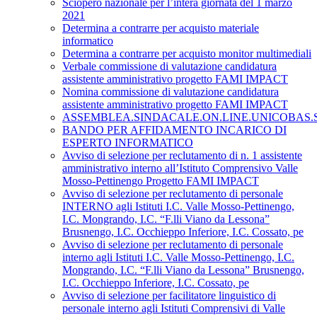
Sciopero nazionale per l’intera giornata del 1 marzo
2021
Determina a contrarre per acquisto materiale
informatico
Determina a contrarre per acquisto monitor multimediali
Verbale commissione di valutazione candidatura
assistente amministrativo progetto FAMI IMPACT
Nomina commissione di valutazione candidatura
assistente amministrativo progetto FAMI IMPACT
ASSEMBLEA.SINDACALE.ON.LINE.UNICOBAS.SCU
BANDO PER AFFIDAMENTO INCARICO DI
ESPERTO INFORMATICO
Avviso di selezione per reclutamento di n. 1 assistente
amministrativo interno all’Istituto Comprensivo Valle
Mosso-Pettinengo Progetto FAMI IMPACT
Avviso di selezione per reclutamento di personale
INTERNO agli Istituti I.C. Valle Mosso-Pettinengo,
I.C. Mongrando, I.C. “F.lli Viano da Lessona”
Brusnengo, I.C. Occhieppo Inferiore, I.C. Cossato, pe
Avviso di selezione per reclutamento di personale
interno agli Istituti I.C. Valle Mosso-Pettinengo, I.C.
Mongrando, I.C. “F.lli Viano da Lessona” Brusnengo,
I.C. Occhieppo Inferiore, I.C. Cossato, pe
Avviso di selezione per facilitatore linguistico di
personale interno agli Istituti Comprensivi di Valle