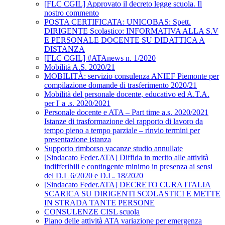
[FLC CGIL] Approvato il decreto legge scuola. Il
nostro commento
POSTA CERTIFICATA: UNICOBAS: Spett.
DIRIGENTE Scolastico: INFORMATIVA ALLA S.V
E PERSONALE DOCENTE SU DIDATTICA A
DISTANZA
[FLC CGIL] #ATAnews n. 1/2020
Mobilità A.S. 2020/21
MOBILITÀ: servizio consulenza ANIEF Piemonte per
compilazione domande di trasferimento 2020/21
Mobilità del personale docente, educativo ed A.T.A.
per l' a .s. 2020/2021
Personale docente e ATA – Part time a.s. 2020/2021
Istanze di trasformazione del rapporto di lavoro da
tempo pieno a tempo parziale – rinvio termini per
presentazione istanza
Supporto rimborso vacanze studio annullate
[Sindacato Feder.ATA] Diffida in merito alle attività
indifferibili e contingente minimo in presenza ai sensi
del D.L 6/2020 e D.L. 18/2020
[Sindacato Feder.ATA] DECRETO CURA ITALIA
SCARICA SU DIRIGENTI SCOLASTICI E METTE
IN STRADA TANTE PERSONE
CONSULENZE CISL scuola
Piano delle attività ATA variazione per emergenza