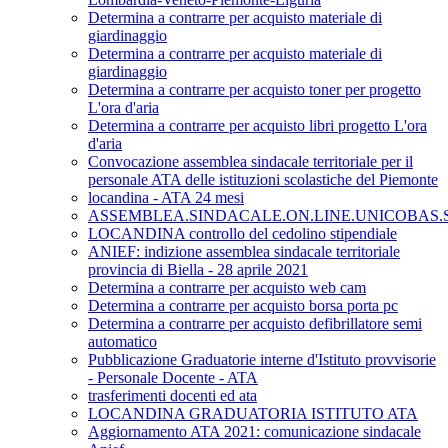
Determina a contrarre per acquisto materiale di
giardinaggio
Determina a contrarre per acquisto materiale di
giardinaggio
Determina a contrarre per acquisto toner per progetto
L'ora d'aria
Determina a contrarre per acquisto libri progetto L'ora
d'aria
Convocazione assemblea sindacale territoriale per il
personale ATA delle istituzioni scolastiche del Piemonte
locandina - ATA 24 mesi
ASSEMBLEA.SINDACALE.ON.LINE.UNICOBAS.SC
LOCANDINA controllo del cedolino stipendiale
ANIEF: indizione assemblea sindacale territoriale
provincia di Biella - 28 aprile 2021
Determina a contrarre per acquisto web cam
Determina a contrarre per acquisto borsa porta pc
Determina a contrarre per acquisto defibrillatore semi
automatico
Pubblicazione Graduatorie interne d'Istituto provvisorie
- Personale Docente - ATA
trasferimenti docenti ed ata
LOCANDINA GRADUATORIA ISTITUTO ATA
Aggiornamento ATA 2021: comunicazione sindacale