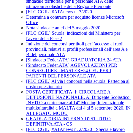
sindacale territoriale per il personale ATA delle
istituzioni scolastiche della Regione Piemonte
[FLC CGIL] #ATAnews n. 3/2020
Determina a contrarre per acquisto licenze Microsoft
Office
Nota sindacale anief del 5 maggio 2020
[FLC CGIL] Scuola: indicazioni del Ministero per
l'avvio della Fase 2
Indizione dei concorsi per titoli per l’accesso ai ruoli
provinciali, relativi ai profili professionali dell’area A e
B del personale ATA
[Sindacato Feder.ATA] GRADUATORIA 24 ATA
[Sindacato Feder.ATA] AGEVOLAZIONI PER
CONSEGUIRE I MASTER+24 CFU PER I
PARENTI DEL PERSONALE ATA
[FLC CGIL] Al via i concorsi nella scuola. Partecipa al
nostro questionario
POSTA CERTIFICATA: I: CIRCOLARE A
DIFFUSIONE NAZIONALE. Al Dirigente Scolastico.
INVITO a partecipare al 14° Meeting Internazionale
multikulturalità a MALTA dal 4 al 5 settembre 2020. IN
ALLEGATO MODU
GRADUATORIA INTERNA D'ISTITUTO
DEFINITIVA ATA - CS
[FLC CGIL] #ATAnews n. 2/2020 - Speciale lavoro