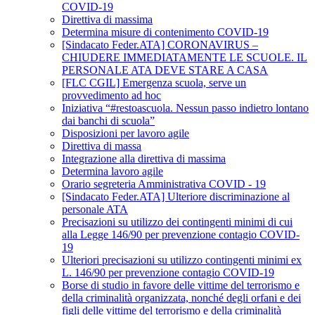
COVID-19
Direttiva di massima
Determina misure di contenimento COVID-19
[Sindacato Feder.ATA] CORONAVIRUS –
CHIUDERE IMMEDIATAMENTE LE SCUOLE. IL
PERSONALE ATA DEVE STARE A CASA
[FLC CGIL] Emergenza scuola, serve un
provvedimento ad hoc
Iniziativa “#restoascuola. Nessun passo indietro lontano
dai banchi di scuola”
Disposizioni per lavoro agile
Direttiva di massa
Integrazione alla direttiva di massima
Determina lavoro agile
Orario segreteria Amministrativa COVID - 19
[Sindacato Feder.ATA] Ulteriore discriminazione al
personale ATA
Precisazioni su utilizzo dei contingenti minimi di cui
alla Legge 146/90 per prevenzione contagio COVID-
19
Ulteriori precisazioni su utilizzo contingenti minimi ex
L. 146/90 per prevenzione contagio COVID-19
Borse di studio in favore delle vittime del terrorismo e
della criminalità organizzata, nonché degli orfani e dei
figli delle vittime del terrorismo e della criminalità