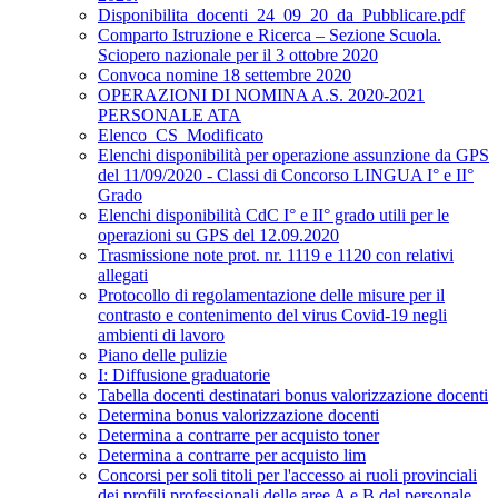
Disponibilita_docenti_24_09_20_da_Pubblicare.pdf
Comparto Istruzione e Ricerca – Sezione Scuola.
Sciopero nazionale per il 3 ottobre 2020
Convoca nomine 18 settembre 2020
OPERAZIONI DI NOMINA A.S. 2020-2021
PERSONALE ATA
Elenco_CS_Modificato
Elenchi disponibilità per operazione assunzione da GPS
del 11/09/2020 - Classi di Concorso LINGUA I° e II°
Grado
Elenchi disponibilità CdC I° e II° grado utili per le
operazioni su GPS del 12.09.2020
Trasmissione note prot. nr. 1119 e 1120 con relativi
allegati
Protocollo di regolamentazione delle misure per il
contrasto e contenimento del virus Covid-19 negli
ambienti di lavoro
Piano delle pulizie
I: Diffusione graduatorie
Tabella docenti destinatari bonus valorizzazione docenti
Determina bonus valorizzazione docenti
Determina a contrarre per acquisto toner
Determina a contrarre per acquisto lim
Concorsi per soli titoli per l'accesso ai ruoli provinciali
dei profili professionali delle aree A e B del personale