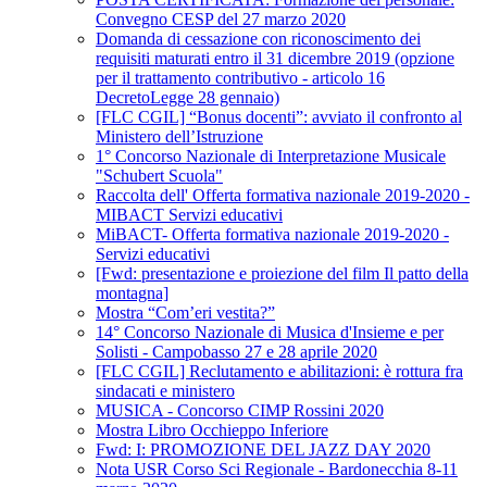
Convegno CESP del 27 marzo 2020
Domanda di cessazione con riconoscimento dei
requisiti maturati entro il 31 dicembre 2019 (opzione
per il trattamento contributivo - articolo 16
DecretoLegge 28 gennaio)
[FLC CGIL] “Bonus docenti”: avviato il confronto al
Ministero dell’Istruzione
1° Concorso Nazionale di Interpretazione Musicale
"Schubert Scuola"
Raccolta dell' Offerta formativa nazionale 2019-2020 -
MIBACT Servizi educativi
MiBACT- Offerta formativa nazionale 2019-2020 -
Servizi educativi
[Fwd: presentazione e proiezione del film Il patto della
montagna]
Mostra “Com’eri vestita?”
14° Concorso Nazionale di Musica d'Insieme e per
Solisti - Campobasso 27 e 28 aprile 2020
[FLC CGIL] Reclutamento e abilitazioni: è rottura fra
sindacati e ministero
MUSICA - Concorso CIMP Rossini 2020
Mostra Libro Occhieppo Inferiore
Fwd: I: PROMOZIONE DEL JAZZ DAY 2020
Nota USR Corso Sci Regionale - Bardonecchia 8-11