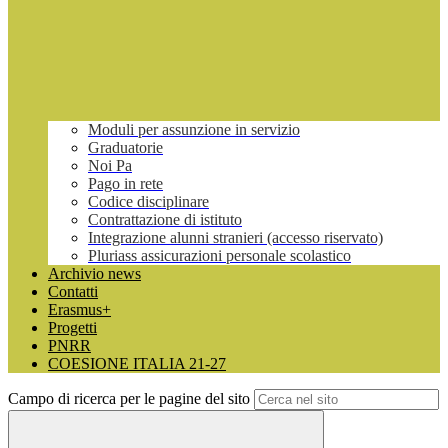
Moduli per assunzione in servizio
Graduatorie
Noi Pa
Pago in rete
Codice disciplinare
Contrattazione di istituto
Integrazione alunni stranieri (accesso riservato)
Pluriass assicurazioni personale scolastico
Archivio news
Contatti
Erasmus+
Progetti
PNRR
COESIONE ITALIA 21-27
Campo di ricerca per le pagine del sito