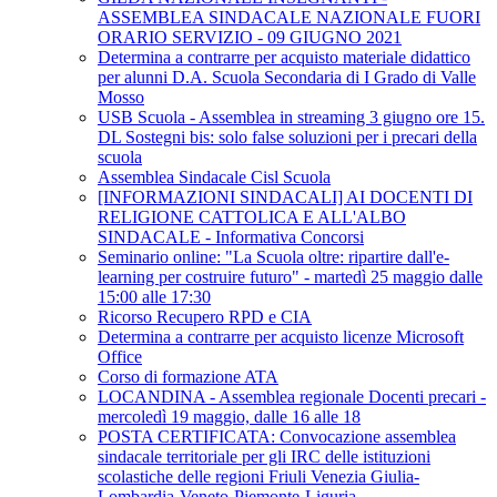
ASSEMBLEA SINDACALE NAZIONALE FUORI
ORARIO SERVIZIO - 09 GIUGNO 2021
Determina a contrarre per acquisto materiale didattico
per alunni D.A. Scuola Secondaria di I Grado di Valle
Mosso
USB Scuola - Assemblea in streaming 3 giugno ore 15.
DL Sostegni bis: solo false soluzioni per i precari della
scuola
Assemblea Sindacale Cisl Scuola
[INFORMAZIONI SINDACALI] AI DOCENTI DI
RELIGIONE CATTOLICA E ALL'ALBO
SINDACALE - Informativa Concorsi
Seminario online: "La Scuola oltre: ripartire dall'e-
learning per costruire futuro" - martedì 25 maggio dalle
15:00 alle 17:30
Ricorso Recupero RPD e CIA
Determina a contrarre per acquisto licenze Microsoft
Office
Corso di formazione ATA
LOCANDINA - Assemblea regionale Docenti precari -
mercoledì 19 maggio, dalle 16 alle 18
POSTA CERTIFICATA: Convocazione assemblea
sindacale territoriale per gli IRC delle istituzioni
scolastiche delle regioni Friuli Venezia Giulia-
Lombardia-Veneto-Piemonte-Liguria