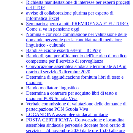
Richiesta manifestazione di interesse per esperti progetti
del PTOF
avviso di collaborazione plurima per esperto di
informatica Excel
Seminario aperto a tutti: PREVIDENZA E' FUTURO.
Come si va in pensione oggi
Nomina e convoca commissione per valutazione delle
domande pervenute per la candidatura di mediatore
linguistico - culturale
Bandi selezione esperti esterni - IC Pray
Bando di gara per affidamento dell'incarico di medico
competente per il servizio di sorveglianza
Convocazione assemblea sindacale territoriale ATA in
orario di servizio 9 dicembre 2020
Determina di aggiudicazione fornitura libri di testo e
dizionari
Bando mediatore lingusitico
Determina a contrarre per acquisto libri di testo e
dizionari PON Scuola Viva
Verbale commissione di valutazione delle domande di
partecipazione PON Scuola Viva
LOCANDINA assemblee sindacali unitarie
POSTA CERTIFICATA: Convocazione e locandina
assemblea sindacale personale docente fuori orario di
servizio – 24 novembre 2020 dalle ore 15:00 alle ore