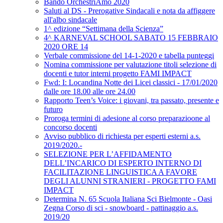
Bando OrchestriAmo 2020
Saluti al DS - Prerogative Sindacali e nota da affiggere
all'albo sindacale
1^ edizione “Settimana della Scienza”
4^ KARNEVAL SCHOOL SABATO 15 FEBBRAIO
2020 ORE 14
Verbale commissione del 14-1-2020 e tabella punteggi
Nomina commissione per valutazione titoli selezione di
docenti e tutor interni progetto FAMI IMPACT
Fwd: I: Locandina Notte dei Licei classici - 17/01/2020
dalle ore 18.00 alle ore 24.00
Rapporto Teen’s Voice: i giovani, tra passato, presente e
futuro
Proroga termini di adesione al corso preparazioone al
concorso docenti
Avviso pubblico di richiesta per esperti esterni a.s.
2019/2020.-
SELEZIONE PER L’AFFIDAMENTO
DELL’INCARICO DI ESPERTO INTERNO DI
FACILITAZIONE LINGUISTICA A FAVORE
DEGLI ALUNNI STRANIERI - PROGETTO FAMI
IMPACT
Determina N. 65 Scuola Italiana Sci Bielmonte - Oasi
Zegna Corso di sci - snowboard - pattinaggio a.s.
2019/20