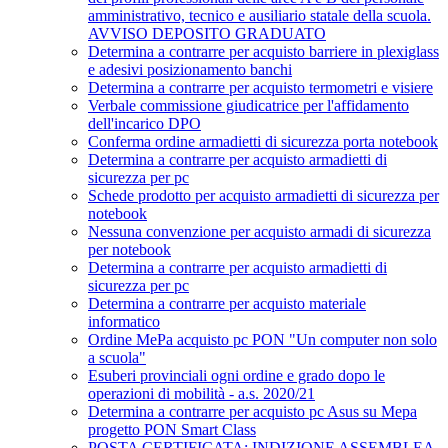
amministrativo, tecnico e ausiliario statale della scuola.
AVVISO DEPOSITO GRADUATO
Determina a contrarre per acquisto barriere in plexiglass
e adesivi posizionamento banchi
Determina a contrarre per acquisto termometri e visiere
Verbale commissione giudicatrice per l'affidamento
dell'incarico DPO
Conferma ordine armadietti di sicurezza porta notebook
Determina a contrarre per acquisto armadietti di
sicurezza per pc
Schede prodotto per acquisto armadietti di sicurezza per
notebook
Nessuna convenzione per acquisto armadi di sicurezza
per notebook
Determina a contrarre per acquisto armadietti di
sicurezza per pc
Determina a contrarre per acquisto materiale
informatico
Ordine MePa acquisto pc PON "Un computer non solo
a scuola"
Esuberi provinciali ogni ordine e grado dopo le
operazioni di mobilità - a.s. 2020/21
Determina a contrarre per acquisto pc Asus su Mepa
progetto PON Smart Class
POSTA CERTIFICATA: INDIZIONE ASSEMBLEA