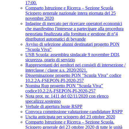
17:00.
Comparto Istruzione e Ricerca – Sezione Scuola
Sciopero generale nazionale intera giornata del 25
novembre 2020
Indagine di mercato per ricercare operatori economici
che manifestino l'interesse a partecipare alla procedura
negoziata finalizzata alla fornitura e gestione di n°4
distributori automatici di bevande
Avviso di selezione alunni destinatari progetto PON
“Scuola Viva”
USB Scuola: assemblea sindacale 9 novembre DDI,
sicurezza, orario di servizio
Rappresentanti dei genitori nei consigli di intersezione /
interclasse / classe a.s. 2020/2021.
Disseminazione progetto PON "Scuola Viva" codice
10.2.2A-FSEPON-PI-2020-257
Nomina Rup progetto PON "Scuola Viva"
codice10.2.2A-FSEPON-PI-2020-257
Nota prot. nr. 1411 del 02/11/2020 con elenco
specalizzz.sostegno
Verbale di apertura buste RSPP
Convoca commissione valutazione candidature RSPP
Uscita anticipata per sciopero del 23 ottobre 2020
Comparto Istruzione e Ricerca – Sezione Scuola.
Sciopero generale del 23 ottobre 2020 di tutte le unità