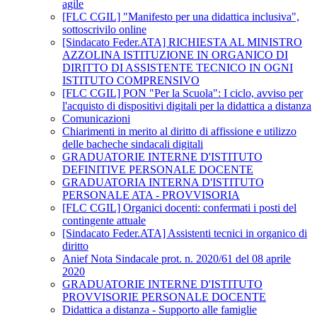
agile
[FLC CGIL] "Manifesto per una didattica inclusiva",
sottoscrivilo online
[Sindacato Feder.ATA] RICHIESTA AL MINISTRO
AZZOLINA ISTITUZIONE IN ORGANICO DI
DIRITTO DI ASSISTENTE TECNICO IN OGNI
ISTITUTO COMPRENSIVO
[FLC CGIL] PON "Per la Scuola": I ciclo, avviso per
l'acquisto di dispositivi digitali per la didattica a distanza
Comunicazioni
Chiarimenti in merito al diritto di affissione e utilizzo
delle bacheche sindacali digitali
GRADUATORIE INTERNE D'ISTITUTO
DEFINITIVE PERSONALE DOCENTE
GRADUATORIA INTERNA D'ISTITUTO
PERSONALE ATA - PROVVISORIA
[FLC CGIL] Organici docenti: confermati i posti del
contingente attuale
[Sindacato Feder.ATA] Assistenti tecnici in organico di
diritto
Anief Nota Sindacale prot. n. 2020/61 del 08 aprile
2020
GRADUATORIE INTERNE D'ISTITUTO
PROVVISORIE PERSONALE DOCENTE
Didattica a distanza - Supporto alle famiglie