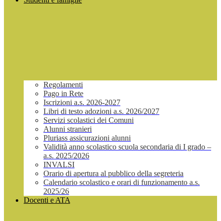
Regolamenti
Pago in Rete
Iscrizioni a.s. 2026-2027
Libri di testo adozioni a.s. 2026/2027
Servizi scolastici dei Comuni
Alunni stranieri
Pluriass assicurazioni alunni
Validità anno scolastico scuola secondaria di I grado –
a.s. 2025/2026
INVALSI
Orario di apertura al pubblico della segreteria
Calendario scolastico e orari di funzionamento a.s.
2025/26
Docenti e ATA