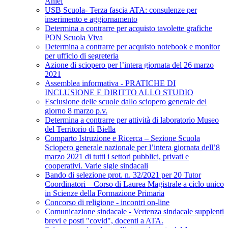
Anief
USB Scuola- Terza fascia ATA: consulenze per
inserimento e aggiornamento
Determina a contrarre per acquisto tavolette grafiche
PON Scuola Viva
Determina a contrarre per acquisto notebook e monitor
per ufficio di segreteria
Azione di sciopero per l’intera giornata del 26 marzo
2021
Assemblea informativa - PRATICHE DI
INCLUSIONE E DIRITTO ALLO STUDIO
Esclusione delle scuole dallo sciopero generale del
giorno 8 marzo p.v.
Determina a contrarre per attività di laboratorio Museo
del Territorio di Biella
Comparto Istruzione e Ricerca – Sezione Scuola
Sciopero generale nazionale per l’intera giornata dell’8
marzo 2021 di tutti i settori pubblici, privati e
cooperativi. Varie sigle sindacali
Bando di selezione prot. n. 32/2021 per 20 Tutor
Coordinatori – Corso di Laurea Magistrale a ciclo unico
in Scienze della Formazione Primaria
Concorso di religione - incontri on-line
Comunicazione sindacale - Vertenza sindacale supplenti
brevi e posti "covid", docenti a ATA.