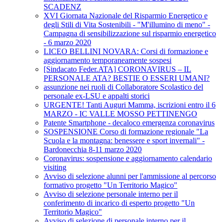
SCADENZ
XVI Giornata Nazionale del Risparmio Energetico e
degli Stili di Vita Sostenibili - "M'illumino di meno" -
Campagna di sensibilizzazione sul risparmio energetico
- 6 marzo 2020
LICEO BELLINI NOVARA: Corsi di formazione e
aggiornamento temporaneamente sospesi
[Sindacato Feder.ATA] CORONAVIRUS – IL
PERSONALE ATA? BESTIE O ESSERI UMANI?
assunzione nei ruoli di Collaboratore Scolastico del
personale ex-LSU e appalti storici
URGENTE! Tanti Auguri Mamma, iscrizioni entro il 6
MARZO - IC VALLE MOSSO PETTINENGO
Patente Smartphone - decaloco emergenza coronavirus
SOSPENSIONE Corso di formazione regionale "La
Scuola e la montagna: benessere e sport invernali" -
Bardonecchia 8-11 marzo 2020
Coronavirus: sospensione e aggiornamento calendario
visiting
Avviso di selezione alunni per l'ammissione al percorso
formativo progetto "Un Territorio Magico"
Avviso di selezione personale interno per il
conferimento di incarico di esperto progetto "Un
Territorio Magico"
Avviso di selezione di personale interno per il