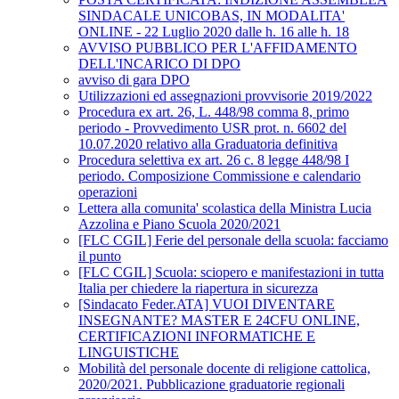
SINDACALE UNICOBAS, IN MODALITA'
ONLINE - 22 Luglio 2020 dalle h. 16 alle h. 18
AVVISO PUBBLICO PER L'AFFIDAMENTO
DELL'INCARICO DI DPO
avviso di gara DPO
Utilizzazioni ed assegnazioni provvisorie 2019/2022
Procedura ex art. 26, L. 448/98 comma 8, primo
periodo - Provvedimento USR prot. n. 6602 del
10.07.2020 relativo alla Graduatoria definitiva
Procedura selettiva ex art. 26 c. 8 legge 448/98 I
periodo. Composizione Commissione e calendario
operazioni
Lettera alla comunita' scolastica della Ministra Lucia
Azzolina e Piano Scuola 2020/2021
[FLC CGIL] Ferie del personale della scuola: facciamo
il punto
[FLC CGIL] Scuola: sciopero e manifestazioni in tutta
Italia per chiedere la riapertura in sicurezza
[Sindacato Feder.ATA] VUOI DIVENTARE
INSEGNANTE? MASTER E 24CFU ONLINE,
CERTIFICAZIONI INFORMATICHE E
LINGUISTICHE
Mobilità del personale docente di religione cattolica,
2020/2021. Pubblicazione graduatorie regionali