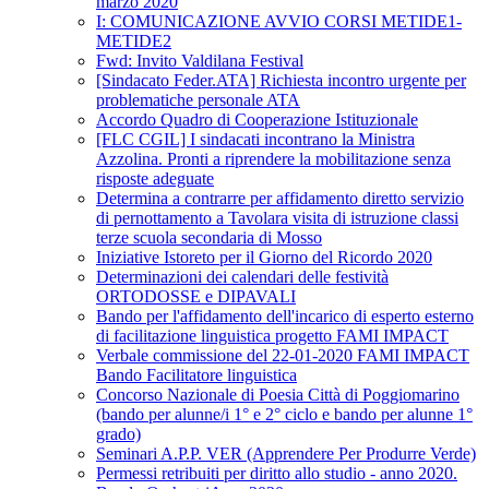
marzo 2020
I: COMUNICAZIONE AVVIO CORSI METIDE1-
METIDE2
Fwd: Invito Valdilana Festival
[Sindacato Feder.ATA] Richiesta incontro urgente per
problematiche personale ATA
Accordo Quadro di Cooperazione Istituzionale
[FLC CGIL] I sindacati incontrano la Ministra
Azzolina. Pronti a riprendere la mobilitazione senza
risposte adeguate
Determina a contrarre per affidamento diretto servizio
di pernottamento a Tavolara visita di istruzione classi
terze scuola secondaria di Mosso
Iniziative Istoreto per il Giorno del Ricordo 2020
Determinazioni dei calendari delle festività
ORTODOSSE e DIPAVALI
Bando per l'affidamento dell'incarico di esperto esterno
di facilitazione linguistica progetto FAMI IMPACT
Verbale commissione del 22-01-2020 FAMI IMPACT
Bando Facilitatore linguistica
Concorso Nazionale di Poesia Città di Poggiomarino
(bando per alunne/i 1° e 2° ciclo e bando per alunne 1°
grado)
Seminari A.P.P. VER (Apprendere Per Produrre Verde)
Permessi retribuiti per diritto allo studio - anno 2020.