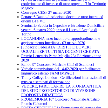
conferimento di incarico di tutor progetto "Un Territorio
Magico"
Convegno CESP 27 marzo 2020
Petrarca6 Bando di selezione docenti e tutor interni ed
esterni BI e VC
Seminario Scuola in Ospedale e Istruzione Domiciliare,
venerdì 6 marzo 2020 presso il Liceo d'Azeglio di
Torino
LOCANDINA terzo incontro di approfondimento e
aggiornamento Interlinea - 03 marzo 2020
[Sindacato Feder.ATA] DIRITTI E DOVERI
UGUALI PER TUTTI SIA DOCENTI CHE ATA
Premio Letterario Parco Majella 23a Edizione - anno
2020
Bando 9° Concorso Musicale Città di Scandicci
Verbale commissione del 14-02-2020 per facilitatore
linguistico esterno FAMI IMPACT
Trinity College London - Certificazioni internazionali di
musica e seminari di formazione
VEDERE, FARE, CAPIRE LA STORIA ANTICA
DEL SITO PROTOSTORICO DI VIVERONE.
PROPOSTA DIDATTICA
PROMEMORIA 10° Concorso Nazionale Artistico
Premio Celommi
POSTA CERTIFICATA: Formazione del personale: