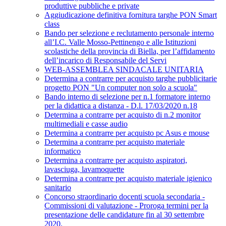
produttive pubbliche e private
Aggiudicazione definitiva fornitura targhe PON Smart
class
Bando per selezione e reclutamento personale interno
all’I.C. Valle Mosso-Pettinengo e alle Istituzioni
scolastiche della provincia di Biella, per l’affidamento
dell’incarico di Responsabile del Servi
WEB-ASSEMBLEA SINDACALE UNITARIA
Determina a contrarre per acquisto targhe pubblicitarie
progetto PON "Un computer non solo a scuola"
Bando interno di selezione per n.1 formatore interno
per la didattica a distanza - D.l. 17/03/2020 n.18
Determina a contrarre per acquisto di n.2 monitor
multimediali e casse audio
Determina a contrarre per acquisto pc Asus e mouse
Determina a contrarre per acquisto materiale
informatico
Determina a contrarre per acquisto aspiratori,
lavasciuga, lavamoquette
Determina a contrarre per acquisto materiale igienico
sanitario
Concorso straordinario docenti scuola secondaria -
Commissioni di valutazione - Proroga termini per la
presentazione delle candidature fin al 30 settembre
2020.