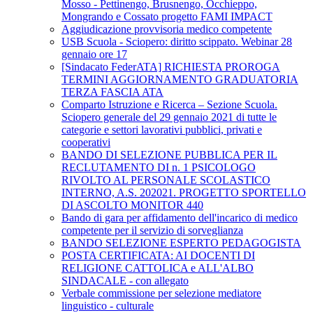
Mosso - Pettinengo, Brusnengo, Occhieppo,
Mongrando e Cossato progetto FAMI IMPACT
Aggiudicazione provvisoria medico competente
USB Scuola - Sciopero: diritto scippato. Webinar 28
gennaio ore 17
[Sindacato FederATA] RICHIESTA PROROGA
TERMINI AGGIORNAMENTO GRADUATORIA
TERZA FASCIA ATA
Comparto Istruzione e Ricerca – Sezione Scuola.
Sciopero generale del 29 gennaio 2021 di tutte le
categorie e settori lavorativi pubblici, privati e
cooperativi
BANDO DI SELEZIONE PUBBLICA PER IL
RECLUTAMENTO DI n. 1 PSICOLOGO
RIVOLTO AL PERSONALE SCOLASTICO
INTERNO, A.S. 202021. PROGETTO SPORTELLO
DI ASCOLTO MONITOR 440
Bando di gara per affidamento dell'incarico di medico
competente per il servizio di sorveglianza
BANDO SELEZIONE ESPERTO PEDAGOGISTA
POSTA CERTIFICATA: AI DOCENTI DI
RELIGIONE CATTOLICA e ALL'ALBO
SINDACALE - con allegato
Verbale commissione per selezione mediatore
linguistico - culturale