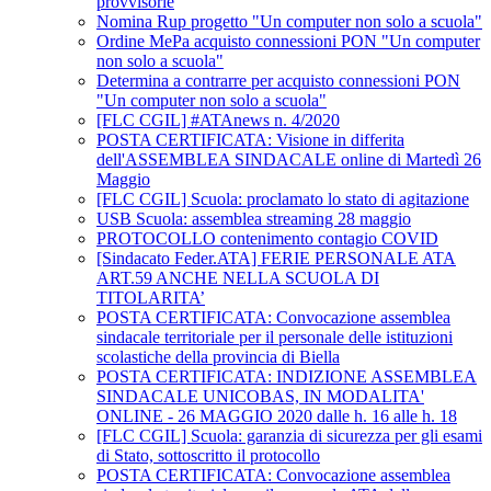
provvisorie
Nomina Rup progetto "Un computer non solo a scuola"
Ordine MePa acquisto connessioni PON "Un computer
non solo a scuola"
Determina a contrarre per acquisto connessioni PON
"Un computer non solo a scuola"
[FLC CGIL] #ATAnews n. 4/2020
POSTA CERTIFICATA: Visione in differita
dell'ASSEMBLEA SINDACALE online di Martedì 26
Maggio
[FLC CGIL] Scuola: proclamato lo stato di agitazione
USB Scuola: assemblea streaming 28 maggio
PROTOCOLLO contenimento contagio COVID
[Sindacato Feder.ATA] FERIE PERSONALE ATA
ART.59 ANCHE NELLA SCUOLA DI
TITOLARITA’
POSTA CERTIFICATA: Convocazione assemblea
sindacale territoriale per il personale delle istituzioni
scolastiche della provincia di Biella
POSTA CERTIFICATA: INDIZIONE ASSEMBLEA
SINDACALE UNICOBAS, IN MODALITA'
ONLINE - 26 MAGGIO 2020 dalle h. 16 alle h. 18
[FLC CGIL] Scuola: garanzia di sicurezza per gli esami
di Stato, sottoscritto il protocollo
POSTA CERTIFICATA: Convocazione assemblea