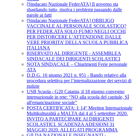
[Sindacato Nazionale FederATA] Il governo sta
sbagliando tutto, risolva i problemi passando dalle
parole ai fatti
[Sindacato Nazionale FederATA] OBBLIGO
VACCINALE AL PERSONALE SCOLASTICO?
PER FEDER.ATA SOLO FUMO NEGLI OCCHI
PER DISTORCERE L’ATTENZIONE DALLE
VERE PRIORITA’ DELLA SCUOLA PUBBLICA
ITALIANA
RISERVATO AL DIRIGENTE - ASSEMBLEA
SINDACALE DEI DIRIGENTI SCOLASTICI
NOTA SINDACALE – Chiarimenti Ferie personale
ATA
D.D.G. 16 giugno 2021 n. 951 - Bando relativo alla
procedura selettiva per l’internalizzazione dei servizi di
pulizie
USB Scuola - G20 Catania, il 18 giugno convegno
internazionale in rete: “NO alla scuola del capitale, SÌ
all'emancipazione sociale”
POSTA CERTIFICATA: I: 14° Meeting Internazionale
Multikulturalità a MALTA dal 4 al 5 settembre 2020.
INVITO A PARTECIPARE AI DIRIGENTI
SCOLASTICI. SCADENZA ADESIONI 31
MAGGIO 2020. ALLEGATI PROGRAMMA
GILDA NAZIONALE INSEGNANTI -