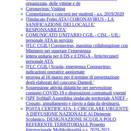
organizzata, delle vittime e de
Coronavirus: Visiting
Competizioni e concorsi per studenti - a.s. 2019/2020
[Sindacato Feder.ATA] CORONAVIRUS - LA
SANIFICAZIONE DEI LOCALI E’
RESPONSABILITA’
COMUNICATO UNITARIO CGIL - CISL - UIL:
personale ATA in servizio
[FLC CGIL] Coronavirus, massima collaborazione con
Ministero per superare l’emergenza
lettera unitaria per il DS e il DSGA - ferie/recuperi
personale ATA
[FLC CGIL] Scuola, emergenza Coronavirus:
indicazioni operative aggiornate
proroga al 16 marzo per il termine di presentazione
degli elaborati del concorso Dantedi '
Sospensione attività didattiche per prevenzione
contagio COVID-19 e disposizioni contrattuali vigenti
[SPF Softfail] Assemblea sindacale territoriale ANIEF -
Cossato, annullamento e rinvio a data da destinarsi.
POSTA CERTIFICATA: I: CIRCOLARE URGENTE
A DIFFUSIONE NAZIONALE Al Dirigente
Scolastico. DESIGNAZIONE SCUOLA POLO
REFERENTE TERRITORIALE Progetto
Internazionale Multikulturalità a.s. 2020-2021.