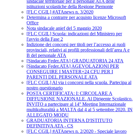
sindacale territoriale per il personale ATA delle
istituzioni scolastiche della Regione Piemonte
[FLC CGIL] #ATAnews n. 3/2020
Determina a contrarre per acquisto licenze Microsoft
Office
Nota sindacale anief del 5 maggio 2020
[FLC CGIL] Scuola: indicazioni del Ministero per
l'avvio della Fase 2
Indizione dei concorsi per titoli per l’accesso ai ruoli
provinciali, relativi ai profili professionali dell’area A e
B del personale ATA
[Sindacato Feder.ATA] GRADUATORIA 24 ATA
[Sindacato Feder.ATA] AGEVOLAZIONI PER
CONSEGUIRE I MASTER+24 CFU PER I
PARENTI DEL PERSONALE ATA
[FLC CGIL] Al via i concorsi nella scuola. Partecipa al
nostro questionario
POSTA CERTIFICATA: I: CIRCOLARE A
DIFFUSIONE NAZIONALE. Al Dirigente Scolastico.
INVITO a partecipare al 14° Meeting Internazionale
multikulturalità a MALTA dal 4 al 5 settembre 2020. IN
ALLEGATO MODU
GRADUATORIA INTERNA D'ISTITUTO
DEFINITIVA ATA - CS
[FLC CGIL] #ATAnews n. 2/2020 - Speciale lavoro