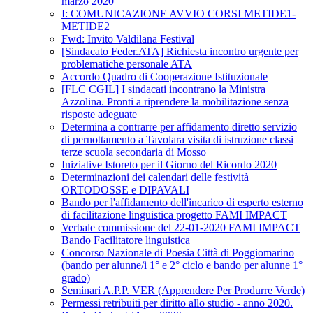
marzo 2020
I: COMUNICAZIONE AVVIO CORSI METIDE1-
METIDE2
Fwd: Invito Valdilana Festival
[Sindacato Feder.ATA] Richiesta incontro urgente per
problematiche personale ATA
Accordo Quadro di Cooperazione Istituzionale
[FLC CGIL] I sindacati incontrano la Ministra
Azzolina. Pronti a riprendere la mobilitazione senza
risposte adeguate
Determina a contrarre per affidamento diretto servizio
di pernottamento a Tavolara visita di istruzione classi
terze scuola secondaria di Mosso
Iniziative Istoreto per il Giorno del Ricordo 2020
Determinazioni dei calendari delle festività
ORTODOSSE e DIPAVALI
Bando per l'affidamento dell'incarico di esperto esterno
di facilitazione linguistica progetto FAMI IMPACT
Verbale commissione del 22-01-2020 FAMI IMPACT
Bando Facilitatore linguistica
Concorso Nazionale di Poesia Città di Poggiomarino
(bando per alunne/i 1° e 2° ciclo e bando per alunne 1°
grado)
Seminari A.P.P. VER (Apprendere Per Produrre Verde)
Permessi retribuiti per diritto allo studio - anno 2020.