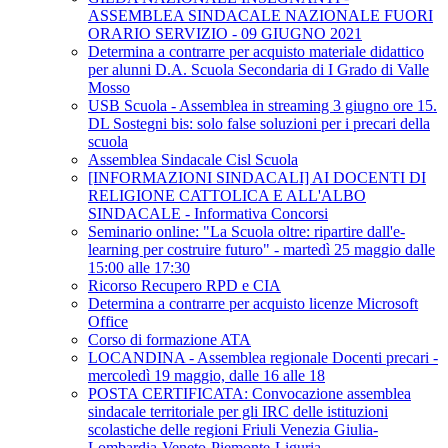
ASSEMBLEA SINDACALE NAZIONALE FUORI
ORARIO SERVIZIO - 09 GIUGNO 2021
Determina a contrarre per acquisto materiale didattico
per alunni D.A. Scuola Secondaria di I Grado di Valle
Mosso
USB Scuola - Assemblea in streaming 3 giugno ore 15.
DL Sostegni bis: solo false soluzioni per i precari della
scuola
Assemblea Sindacale Cisl Scuola
[INFORMAZIONI SINDACALI] AI DOCENTI DI
RELIGIONE CATTOLICA E ALL'ALBO
SINDACALE - Informativa Concorsi
Seminario online: "La Scuola oltre: ripartire dall'e-
learning per costruire futuro" - martedì 25 maggio dalle
15:00 alle 17:30
Ricorso Recupero RPD e CIA
Determina a contrarre per acquisto licenze Microsoft
Office
Corso di formazione ATA
LOCANDINA - Assemblea regionale Docenti precari -
mercoledì 19 maggio, dalle 16 alle 18
POSTA CERTIFICATA: Convocazione assemblea
sindacale territoriale per gli IRC delle istituzioni
scolastiche delle regioni Friuli Venezia Giulia-
Lombardia-Veneto-Piemonte-Liguria