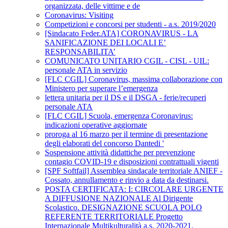
organizzata, delle vittime e de
Coronavirus: Visiting
Competizioni e concorsi per studenti - a.s. 2019/2020
[Sindacato Feder.ATA] CORONAVIRUS - LA
SANIFICAZIONE DEI LOCALI E’
RESPONSABILITA’
COMUNICATO UNITARIO CGIL - CISL - UIL:
personale ATA in servizio
[FLC CGIL] Coronavirus, massima collaborazione con
Ministero per superare l’emergenza
lettera unitaria per il DS e il DSGA - ferie/recuperi
personale ATA
[FLC CGIL] Scuola, emergenza Coronavirus:
indicazioni operative aggiornate
proroga al 16 marzo per il termine di presentazione
degli elaborati del concorso Dantedi '
Sospensione attività didattiche per prevenzione
contagio COVID-19 e disposizioni contrattuali vigenti
[SPF Softfail] Assemblea sindacale territoriale ANIEF -
Cossato, annullamento e rinvio a data da destinarsi.
POSTA CERTIFICATA: I: CIRCOLARE URGENTE
A DIFFUSIONE NAZIONALE Al Dirigente
Scolastico. DESIGNAZIONE SCUOLA POLO
REFERENTE TERRITORIALE Progetto
Internazionale Multikulturalità a.s. 2020-2021.