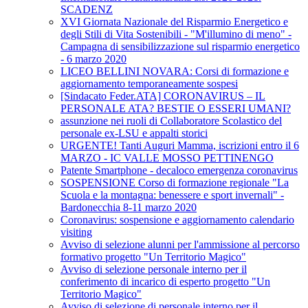
SCADENZ
XVI Giornata Nazionale del Risparmio Energetico e
degli Stili di Vita Sostenibili - "M'illumino di meno" -
Campagna di sensibilizzazione sul risparmio energetico
- 6 marzo 2020
LICEO BELLINI NOVARA: Corsi di formazione e
aggiornamento temporaneamente sospesi
[Sindacato Feder.ATA] CORONAVIRUS – IL
PERSONALE ATA? BESTIE O ESSERI UMANI?
assunzione nei ruoli di Collaboratore Scolastico del
personale ex-LSU e appalti storici
URGENTE! Tanti Auguri Mamma, iscrizioni entro il 6
MARZO - IC VALLE MOSSO PETTINENGO
Patente Smartphone - decaloco emergenza coronavirus
SOSPENSIONE Corso di formazione regionale "La
Scuola e la montagna: benessere e sport invernali" -
Bardonecchia 8-11 marzo 2020
Coronavirus: sospensione e aggiornamento calendario
visiting
Avviso di selezione alunni per l'ammissione al percorso
formativo progetto "Un Territorio Magico"
Avviso di selezione personale interno per il
conferimento di incarico di esperto progetto "Un
Territorio Magico"
Avviso di selezione di personale interno per il