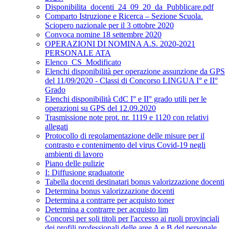
Disponibilita_docenti_24_09_20_da_Pubblicare.pdf
Comparto Istruzione e Ricerca – Sezione Scuola.
Sciopero nazionale per il 3 ottobre 2020
Convoca nomine 18 settembre 2020
OPERAZIONI DI NOMINA A.S. 2020-2021
PERSONALE ATA
Elenco_CS_Modificato
Elenchi disponibilità per operazione assunzione da GPS
del 11/09/2020 - Classi di Concorso LINGUA I° e II°
Grado
Elenchi disponibilità CdC I° e II° grado utili per le
operazioni su GPS del 12.09.2020
Trasmissione note prot. nr. 1119 e 1120 con relativi
allegati
Protocollo di regolamentazione delle misure per il
contrasto e contenimento del virus Covid-19 negli
ambienti di lavoro
Piano delle pulizie
I: Diffusione graduatorie
Tabella docenti destinatari bonus valorizzazione docenti
Determina bonus valorizzazione docenti
Determina a contrarre per acquisto toner
Determina a contrarre per acquisto lim
Concorsi per soli titoli per l'accesso ai ruoli provinciali
dei profili professionali delle aree A e B del personale