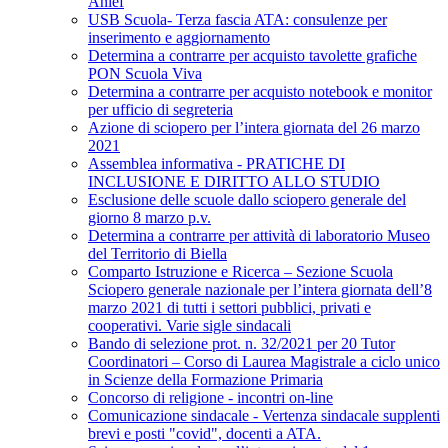
Anief
USB Scuola- Terza fascia ATA: consulenze per
inserimento e aggiornamento
Determina a contrarre per acquisto tavolette grafiche
PON Scuola Viva
Determina a contrarre per acquisto notebook e monitor
per ufficio di segreteria
Azione di sciopero per l’intera giornata del 26 marzo
2021
Assemblea informativa - PRATICHE DI
INCLUSIONE E DIRITTO ALLO STUDIO
Esclusione delle scuole dallo sciopero generale del
giorno 8 marzo p.v.
Determina a contrarre per attività di laboratorio Museo
del Territorio di Biella
Comparto Istruzione e Ricerca – Sezione Scuola
Sciopero generale nazionale per l’intera giornata dell’8
marzo 2021 di tutti i settori pubblici, privati e
cooperativi. Varie sigle sindacali
Bando di selezione prot. n. 32/2021 per 20 Tutor
Coordinatori – Corso di Laurea Magistrale a ciclo unico
in Scienze della Formazione Primaria
Concorso di religione - incontri on-line
Comunicazione sindacale - Vertenza sindacale supplenti
brevi e posti "covid", docenti a ATA.