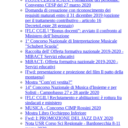
Convegno CESP del 27 marzo 2020
Domanda di cessazione con riconoscimento dei
requisiti maturati entro il 31 dicembre 2019 (opzione
per il trattamento contributivo - articolo 16
DecretoLegge 28 gennaio)
[FLC CGIL] “Bonus docenti”: avviato il confronto al
Ministero dell’Istruzione
1° Concorso Nazionale di Interpretazione Musicale
"Schubert Scuola"
Raccolta dell' Offerta formativa nazionale 2019-2020 -
MIBACT Servizi educativi
MiBACT- Offerta formativa nazionale 2019-2020 -
Servizi educativi
[Fwd: presentazione e proiezione del film Il patto della
montagna]
Mostra “Com’eri vestita?”
14° Concorso Nazionale di Musica d'Insieme e per
Solisti - Campobasso 27 e 28 aprile 2020
[FLC CGIL] Reclutamento e abilitazioni: è rottura fra
sindacati e ministero
MUSICA - Concorso CIMP Rossini 2020
Mostra Libro Occhieppo Inferiore
Fwd: I: PROMOZIONE DEL JAZZ DAY 2020
Nota USR Corso Sci Regionale - Bardonecchia 8-11