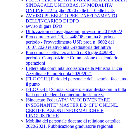
SINDACALE UNICOBAS, IN MODALITA'
ONLINE - 22 Luglio 2020 dalle h. 16 alle h. 18
AVVISO PUBBLICO PER L'AFFIDAMENTO
DELL'INCARICO DI DPO
avviso di gara DPO
Utilizzazioni ed assegnazioni provvisorie 2019/2022
Procedura ex art. 26, L. 448/98 comma 8, primo
periodo - Provvedimento USR prot. n. 6602 del
10.07.2020 relativo alla Graduatoria definitiva
Procedura selettiva ex art. 26 c. 8 legge 448/98 I
periodo. Composizione Commissione e calendario
operazioni
Lettera alla comunita' scolastica della Ministra Lucia
Azzolina e Piano Scuola 2020/2021
[FLC CGIL] Ferie del personale della scuola: facciamo
il punto
[FLC CGIL] Scuola: sciopero e manifestazioni in tutta
Italia per chiedere la riapertura in sicurezza
[Sindacato Feder.ATA] VUOI DIVENTARE
INSEGNANTE? MASTER E 24CFU ONLINE,
CERTIFICAZIONI INFORMATICHE E
LINGUISTICHE
Mobilità del personale docente di religione cattolica,
2020/2021. Pubblicazione graduatorie regionali