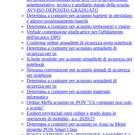
amministrativo, tecnico e ausiliario statale della scuola.
AVVISO DEPOSITO GRADUATO
Determina a contrarre per acquisto barriere in plexiglass
e adesivi posizionamento banchi
Determina a contrarre per acquisto termometri e visiere
Verbale commissione giudicatrice per l'affidamento
dell'incarico DPO
Conferma ordine armadietti di sicurezza porta notebook
Determina a contrarre per acquisto armadietti di
sicurezza per pc
Schede prodotto per acquisto armadietti di sicurezza per
notebook
Nessuna convenzione per acquisto armadi di sicurezza
per notebook
Determina a contrarre per acquisto armadietti di
sicurezza per pc
Determina a contrarre per acquisto materiale
informatico
Ordine MePa acquisto pc PON "Un computer non solo
a scuola"
Esuberi provinciali ogni ordine e grado dopo le
operazioni di mobilità - a.s. 2020/21
Determina a contrarre per acquisto pc Asus su Mepa
progetto PON Smart Class
POSTA CERTIFICATA: INDIZIONE ASSEMBLEA