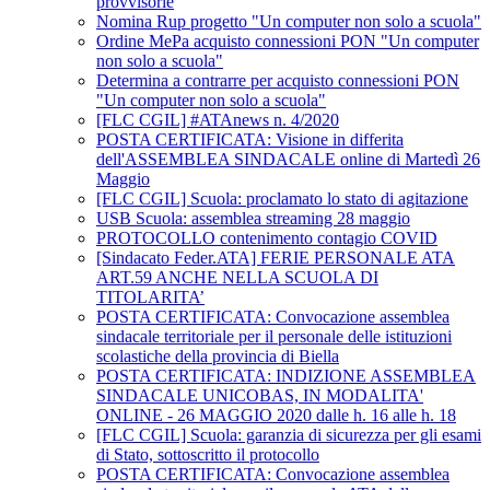
provvisorie
Nomina Rup progetto "Un computer non solo a scuola"
Ordine MePa acquisto connessioni PON "Un computer
non solo a scuola"
Determina a contrarre per acquisto connessioni PON
"Un computer non solo a scuola"
[FLC CGIL] #ATAnews n. 4/2020
POSTA CERTIFICATA: Visione in differita
dell'ASSEMBLEA SINDACALE online di Martedì 26
Maggio
[FLC CGIL] Scuola: proclamato lo stato di agitazione
USB Scuola: assemblea streaming 28 maggio
PROTOCOLLO contenimento contagio COVID
[Sindacato Feder.ATA] FERIE PERSONALE ATA
ART.59 ANCHE NELLA SCUOLA DI
TITOLARITA’
POSTA CERTIFICATA: Convocazione assemblea
sindacale territoriale per il personale delle istituzioni
scolastiche della provincia di Biella
POSTA CERTIFICATA: INDIZIONE ASSEMBLEA
SINDACALE UNICOBAS, IN MODALITA'
ONLINE - 26 MAGGIO 2020 dalle h. 16 alle h. 18
[FLC CGIL] Scuola: garanzia di sicurezza per gli esami
di Stato, sottoscritto il protocollo
POSTA CERTIFICATA: Convocazione assemblea