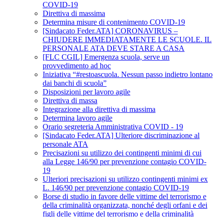
COVID-19
Direttiva di massima
Determina misure di contenimento COVID-19
[Sindacato Feder.ATA] CORONAVIRUS –
CHIUDERE IMMEDIATAMENTE LE SCUOLE. IL
PERSONALE ATA DEVE STARE A CASA
[FLC CGIL] Emergenza scuola, serve un
provvedimento ad hoc
Iniziativa “#restoascuola. Nessun passo indietro lontano
dai banchi di scuola”
Disposizioni per lavoro agile
Direttiva di massa
Integrazione alla direttiva di massima
Determina lavoro agile
Orario segreteria Amministrativa COVID - 19
[Sindacato Feder.ATA] Ulteriore discriminazione al
personale ATA
Precisazioni su utilizzo dei contingenti minimi di cui
alla Legge 146/90 per prevenzione contagio COVID-
19
Ulteriori precisazioni su utilizzo contingenti minimi ex
L. 146/90 per prevenzione contagio COVID-19
Borse di studio in favore delle vittime del terrorismo e
della criminalità organizzata, nonché degli orfani e dei
figli delle vittime del terrorismo e della criminalità