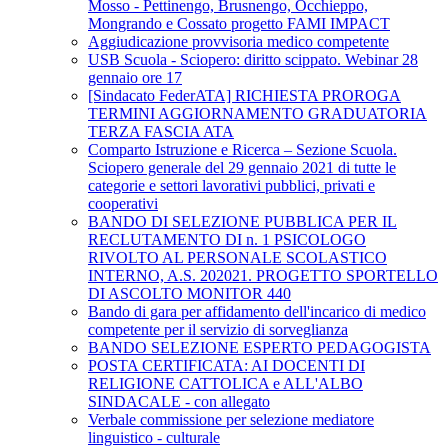
Mosso - Pettinengo, Brusnengo, Occhieppo,
Mongrando e Cossato progetto FAMI IMPACT
Aggiudicazione provvisoria medico competente
USB Scuola - Sciopero: diritto scippato. Webinar 28
gennaio ore 17
[Sindacato FederATA] RICHIESTA PROROGA
TERMINI AGGIORNAMENTO GRADUATORIA
TERZA FASCIA ATA
Comparto Istruzione e Ricerca – Sezione Scuola.
Sciopero generale del 29 gennaio 2021 di tutte le
categorie e settori lavorativi pubblici, privati e
cooperativi
BANDO DI SELEZIONE PUBBLICA PER IL
RECLUTAMENTO DI n. 1 PSICOLOGO
RIVOLTO AL PERSONALE SCOLASTICO
INTERNO, A.S. 202021. PROGETTO SPORTELLO
DI ASCOLTO MONITOR 440
Bando di gara per affidamento dell'incarico di medico
competente per il servizio di sorveglianza
BANDO SELEZIONE ESPERTO PEDAGOGISTA
POSTA CERTIFICATA: AI DOCENTI DI
RELIGIONE CATTOLICA e ALL'ALBO
SINDACALE - con allegato
Verbale commissione per selezione mediatore
linguistico - culturale