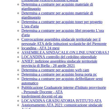
Determina a contrarre per acquisto materiale di
giardinaggio
Determina a contrarre per acquisto materiale di
giardinaggio
Determina a contrarre per acquisto toner per progetto
L'ora d'aria
Determina a contrarre per acquisto libri progetto L'ora
d'aria
Convocazione assemblea sindacale territoriale per il
personale ATA delle istituzioni scolastiche del Piemonte
locandina - ATA 24 mesi
ASSEMBLEA.SINDACALE.ON.LINE.UNICOBAS.SC
LOCANDINA controllo del cedolino stipendiale
ANIEF: indizione assemblea sindacale territoriale
provincia di Biella - 28 aprile 2021
Determina a contrarre per acquisto web cam
Determina a contrarre per acquisto borsa porta pc
Determina a contrarre per acquisto defibrillatore semi
automatico
Pubblicazione Graduatorie interne d'Istituto provvisorie
- Personale Docente - ATA
trasferimenti docenti ed ata
LOCANDINA GRADUATORIA ISTITUTO ATA
Aggiornamento ATA 2021: comunicazione sindacale