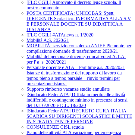
[FLC CGIL] Approvato il decreto legge scuola. Il
nostro commento
POSTA CERTIFICATA: UNICOBAS: Spett.
DIRIGENTE Scolastico: INFORMATIVA ALLA S.V
E PERSONALE DOCENTE SU DIDATTICA A
DISTANZA
[FLC CGIL] #ATAnews n. 1/2020
Mobilità A.S. 2020/21
MOBILITÀ: servizio consulenza ANIEF Piemonte per
compilazione domande di trasferimento 2020/21
Mobilità del personale docente, educativo ed A.T.A.
per l' a .s. 2020/2021
Personale docente e ATA – Part time a.s. 2020/2021
Istanze di trasformazione del rapporto di lavoro da
tempo pieno a tempo parziale – rinvio termini per
presentazione istanza
Supporto rimborso vacanze studio annullate
[Sindacato Feder.ATA] Diffida in merito alle attività
indifferibili e contingente minimo in presenza ai sensi
del D.L 6/2020 e D.L. 18/2020
[Sindacato Feder.ATA] DECRETO CURA ITALIA
SCARICA SU DIRIGENTI SCOLASTICI E METTE
IN STRADA TANTE PERSONE
CONSULENZE CISL scuola
Piano delle attività ATA variazione per emergenza