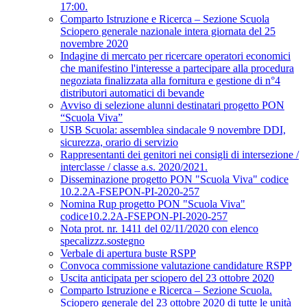
17:00.
Comparto Istruzione e Ricerca – Sezione Scuola
Sciopero generale nazionale intera giornata del 25
novembre 2020
Indagine di mercato per ricercare operatori economici
che manifestino l'interesse a partecipare alla procedura
negoziata finalizzata alla fornitura e gestione di n°4
distributori automatici di bevande
Avviso di selezione alunni destinatari progetto PON
“Scuola Viva”
USB Scuola: assemblea sindacale 9 novembre DDI,
sicurezza, orario di servizio
Rappresentanti dei genitori nei consigli di intersezione /
interclasse / classe a.s. 2020/2021.
Disseminazione progetto PON "Scuola Viva" codice
10.2.2A-FSEPON-PI-2020-257
Nomina Rup progetto PON "Scuola Viva"
codice10.2.2A-FSEPON-PI-2020-257
Nota prot. nr. 1411 del 02/11/2020 con elenco
specalizzz.sostegno
Verbale di apertura buste RSPP
Convoca commissione valutazione candidature RSPP
Uscita anticipata per sciopero del 23 ottobre 2020
Comparto Istruzione e Ricerca – Sezione Scuola.
Sciopero generale del 23 ottobre 2020 di tutte le unità