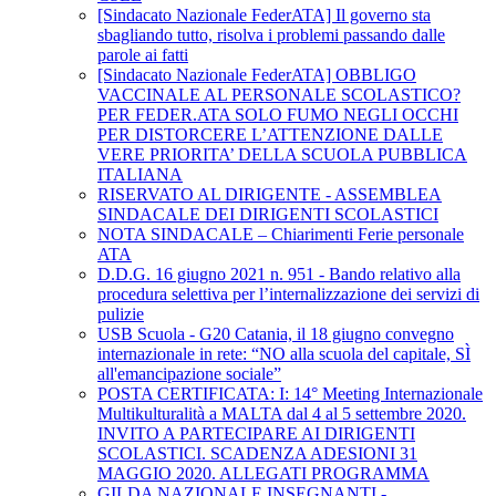
[Sindacato Nazionale FederATA] Il governo sta
sbagliando tutto, risolva i problemi passando dalle
parole ai fatti
[Sindacato Nazionale FederATA] OBBLIGO
VACCINALE AL PERSONALE SCOLASTICO?
PER FEDER.ATA SOLO FUMO NEGLI OCCHI
PER DISTORCERE L’ATTENZIONE DALLE
VERE PRIORITA’ DELLA SCUOLA PUBBLICA
ITALIANA
RISERVATO AL DIRIGENTE - ASSEMBLEA
SINDACALE DEI DIRIGENTI SCOLASTICI
NOTA SINDACALE – Chiarimenti Ferie personale
ATA
D.D.G. 16 giugno 2021 n. 951 - Bando relativo alla
procedura selettiva per l’internalizzazione dei servizi di
pulizie
USB Scuola - G20 Catania, il 18 giugno convegno
internazionale in rete: “NO alla scuola del capitale, SÌ
all'emancipazione sociale”
POSTA CERTIFICATA: I: 14° Meeting Internazionale
Multikulturalità a MALTA dal 4 al 5 settembre 2020.
INVITO A PARTECIPARE AI DIRIGENTI
SCOLASTICI. SCADENZA ADESIONI 31
MAGGIO 2020. ALLEGATI PROGRAMMA
GILDA NAZIONALE INSEGNANTI -