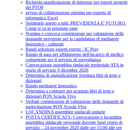
Richiesta manifestazione di interesse per esperti progetti
del PTOF
avviso di collaborazione plurima per esperto di
informatica Excel
Seminario aperto a tutti: PREVIDENZA E' FUTURO.
Come si va in pensione oggi
Nomina e convoca commissione per valutazione delle
domande pervenute per la candidatura di mediatore
linguistico - culturale
Bandi selezione esperti esterni - IC Pray
Bando di gara per affidamento dell'incarico di medico
competente per il servizio di sorveglianza
Convocazione assemblea sindacale territoriale ATA in
orario di servizio 9 dicembre 2020
Determina di aggiudicazione fornitura libri di testo e
dizionari
Bando mediatore lingusitico
Determina a contrarre per acquisto libri di testo e
dizionari PON Scuola Viva
Verbale commissione di valutazione delle domande di
partecipazione PON Scuola Viva
LOCANDINA assemblee sindacali unitarie
POSTA CERTIFICATA: Convocazione e locandina
assemblea sindacale personale docente fuori orario di
servizio – 24 novembre 2020 dalle ore 15:00 alle ore