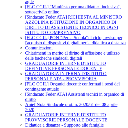
agile
[FLC CGIL] "Manifesto per una didattica inclusiva",
sottoscrivilo online
[Sindacato Feder.ATA] RICHIESTA AL MINISTRO
AZZOLINA ISTITUZIONE IN ORGANICO DI
DIRITTO DI ASSISTENTE TECNICO IN OGNI
ISTITUTO COMPRENSIVO
[FLC CGIL] PON "Per la Scuola": I ciclo, avviso per
l'acquisto di dispositivi digitali per la didattica a distanza
Comunicazioni
Chiarimenti in merito al diritto di affissione e utilizzo
delle bacheche sindacali digitali
GRADUATORIE INTERNE D'ISTITUTO
DEFINITIVE PERSONALE DOCENTE
GRADUATORIA INTERNA D'ISTITUTO
PERSONALE ATA - PROVVISORIA
[FLC CGIL] Organici docenti: confermati i posti del
contingente attuale
[Sindacato Feder.ATA] Assistenti tecnici in organico di
diritto
Anief Nota Sindacale prot. n. 2020/61 del 08 aprile
2020
GRADUATORIE INTERNE D'ISTITUTO
PROVVISORIE PERSONALE DOCENTE
Didattica a distanza - Supporto alle famiglie