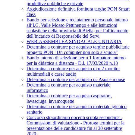
produttive pubbliche e private
Aggiudicazione definitiva fornitura targhe PON Smart
class
Bando per selezione e reclutamento personale interno
all’I.C. Valle Mosso-Pettinengo e alle Istituzioni
scolastiche della provincia di Biella, per l’affidamento
dell’incarico di Responsabile del Servi
WEB-ASSEMBLEA SINDACALE UNITARIA
Determina a contrarre per acquisto targhe pubblicitarie
progetto PON "Un computer non solo a scuola"
Bando interno di selezione per n.1 formatore interno
per la didattica a distanza - D.l. 17/03/2020 n.18
Determina a contrarre per acquisto di n.2 monitor
multimediali e casse audio
Determina a contrarre per acquisto pc Asus e mouse
Determina a contrarre per acquisto materiale
informatico
Determina a contrarre per acquisto aspiratori,
lavasciuga, lavamoquette
Determina a contrarre per acquisto materiale igienico
sanitario
Concorso straordinario docenti scuola secondaria -
Commissioni di valutazione - Proroga termini per la
presentazione delle candidature fin al 30 settembre
2020.