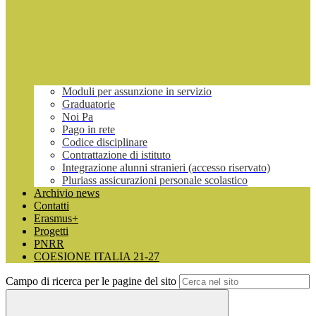
Moduli per assunzione in servizio
Graduatorie
Noi Pa
Pago in rete
Codice disciplinare
Contrattazione di istituto
Integrazione alunni stranieri (accesso riservato)
Pluriass assicurazioni personale scolastico
Archivio news
Contatti
Erasmus+
Progetti
PNRR
COESIONE ITALIA 21-27
Campo di ricerca per le pagine del sito