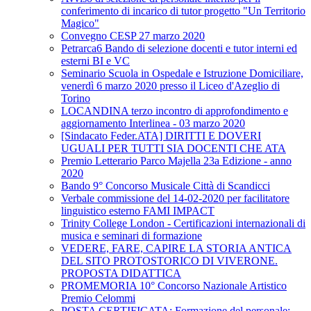
conferimento di incarico di tutor progetto "Un Territorio
Magico"
Convegno CESP 27 marzo 2020
Petrarca6 Bando di selezione docenti e tutor interni ed
esterni BI e VC
Seminario Scuola in Ospedale e Istruzione Domiciliare,
venerdì 6 marzo 2020 presso il Liceo d'Azeglio di
Torino
LOCANDINA terzo incontro di approfondimento e
aggiornamento Interlinea - 03 marzo 2020
[Sindacato Feder.ATA] DIRITTI E DOVERI
UGUALI PER TUTTI SIA DOCENTI CHE ATA
Premio Letterario Parco Majella 23a Edizione - anno
2020
Bando 9° Concorso Musicale Città di Scandicci
Verbale commissione del 14-02-2020 per facilitatore
linguistico esterno FAMI IMPACT
Trinity College London - Certificazioni internazionali di
musica e seminari di formazione
VEDERE, FARE, CAPIRE LA STORIA ANTICA
DEL SITO PROTOSTORICO DI VIVERONE.
PROPOSTA DIDATTICA
PROMEMORIA 10° Concorso Nazionale Artistico
Premio Celommi
POSTA CERTIFICATA: Formazione del personale: