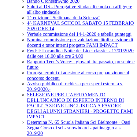
Bando OrchestriAmo 2020
Saluti al DS - Prerogative Sindacali e nota da affiggere
all'albo sindacale
1^ edizione “Settimana della Scienza”
4^ KARNEVAL SCHOOL SABATO 15 FEBBRAIO
2020 ORE 14
Verbale commissione del 14-1-2020 e tabella punteggi
Nomina commissione per valutazione titoli selezione di
docenti e tutor interni progetto FAMI IMPACT
Fwd: I: Locandina Notte dei Licei classici - 17/01/2020
dalle ore 18.00 alle ore 24.00
Rapporto Teen’s Voice: i giovani, tra passato, presente e
futuro
Proroga termini di adesione al corso preparazioone al
concorso docenti
Avviso pubblico di richiesta per esperti esterni a.s.
2019/2020.-
SELEZIONE PER L’AFFIDAMENTO
DELL’INCARICO DI ESPERTO INTERNO DI
FACILITAZIONE LINGUISTICA A FAVORE
DEGLI ALUNNI STRANIERI - PROGETTO FAMI
IMPACT
Determina N. 65 Scuola Italiana Sci Bielmonte - Oasi
Zegna Corso di sci - snowboard - pattinaggio a.s.
2019/20