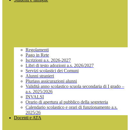
Regolamenti
Pago in Rete
Iscrizioni a.s. 2026-2027
Libri di testo adozioni a.s. 2026/2027
Servizi scolastici dei Comuni
Alunni stranieri
Pluriass assicurazioni alunni
Validità anno scolastico scuola secondaria di I grado –
a.s. 2025/2026
INVALSI
Orario di apertura al pubblico della segreteria
Calendario scolastico e orari di funzionamento a.s.
2025/26
Docenti e ATA