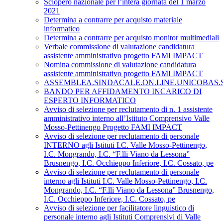
Sciopero nazionale per l’intera giornata del 1 marzo
2021
Determina a contrarre per acquisto materiale
informatico
Determina a contrarre per acquisto monitor multimediali
Verbale commissione di valutazione candidatura
assistente amministrativo progetto FAMI IMPACT
Nomina commissione di valutazione candidatura
assistente amministrativo progetto FAMI IMPACT
ASSEMBLEA.SINDACALE.ON.LINE.UNICOBAS.SCU
BANDO PER AFFIDAMENTO INCARICO DI
ESPERTO INFORMATICO
Avviso di selezione per reclutamento di n. 1 assistente
amministrativo interno all’Istituto Comprensivo Valle
Mosso-Pettinengo Progetto FAMI IMPACT
Avviso di selezione per reclutamento di personale
INTERNO agli Istituti I.C. Valle Mosso-Pettinengo,
I.C. Mongrando, I.C. “F.lli Viano da Lessona”
Brusnengo, I.C. Occhieppo Inferiore, I.C. Cossato, pe
Avviso di selezione per reclutamento di personale
interno agli Istituti I.C. Valle Mosso-Pettinengo, I.C.
Mongrando, I.C. “F.lli Viano da Lessona” Brusnengo,
I.C. Occhieppo Inferiore, I.C. Cossato, pe
Avviso di selezione per facilitatore linguistico di
personale interno agli Istituti Comprensivi di Valle