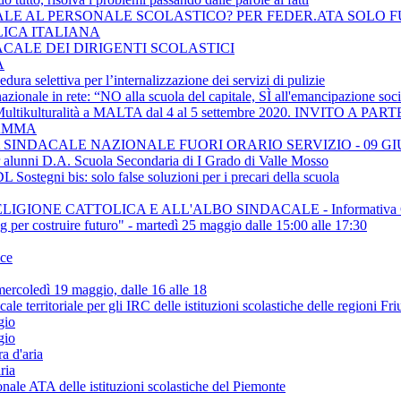
ACCINALE AL PERSONALE SCOLASTICO? PER FEDER.ATA SOL
LICA ITALIANA
ACALE DEI DIRIGENTI SCOLASTICI
A
ra selettiva per l’internalizzazione dei servizi di pulizie
ionale in rete: “NO alla scuola del capitale, SÌ all'emancipazione soci
e Multikulturalità a MALTA dal 4 al 5 settembre 2020. INVITO
RAMMA
SINDACALE NAZIONALE FUORI ORARIO SERVIZIO - 09 GI
er alunni D.A. Scuola Secondaria di I Grado di Valle Mosso
Sostegni bis: solo false soluzioni per i precari della scuola
IGIONE CATTOLICA E ALL'ALBO SINDACALE - Informativa C
ing per costruire futuro" - martedì 25 maggio dalle 15:00 alle 17:30
ice
rcoledì 19 maggio, dalle 16 alle 18
rritoriale per gli IRC delle istituzioni scolastiche delle regioni Fr
gio
gio
a d'aria
ria
onale ATA delle istituzioni scolastiche del Piemonte