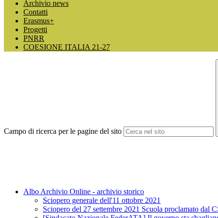
Archivio news
Contatti
Erasmus+
Progetti
PNRR
COESIONE ITALIA 21-27
Campo di ricerca per le pagine del sito
Albo Archivio Online - archivio storico
Sciopero generale dell'11 ottobre 2021
Sciopero del 27 settembre 2021 Scuola proclamato dal 
[Sindacato Nazionale FederATA] Il governo sta sbagliando 