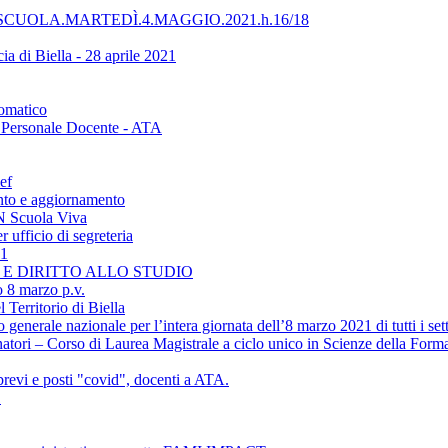
UOLA.MARTEDÌ.4.MAGGIO.2021.h.16/18
ia di Biella - 28 aprile 2021
tomatico
 - Personale Docente - ATA
ef
nto e aggiornamento
ON Scuola Viva
 ufficio di segreteria
21
NE E DIRITTO ALLO STUDIO
o 8 marzo p.v.
 Territorio di Biella
erale nazionale per l’intera giornata dell’8 marzo 2021 di tutti i settor
atori – Corso di Laurea Magistrale a ciclo unico in Scienze della Form
revi e posti "covid", docenti a ATA.
1