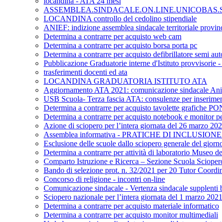
locandina - ATA 24 mesi
ASSEMBLEA.SINDACALE.ON.LINE.UNICOBAS.SC
LOCANDINA controllo del cedolino stipendiale
ANIEF: indizione assemblea sindacale territoriale provinc
Determina a contrarre per acquisto web cam
Determina a contrarre per acquisto borsa porta pc
Determina a contrarre per acquisto defibrillatore semi au
Pubblicazione Graduatorie interne d'Istituto provvisorie
trasferimenti docenti ed ata
LOCANDINA GRADUATORIA ISTITUTO ATA
Aggiornamento ATA 2021: comunicazione sindacale Ani
USB Scuola- Terza fascia ATA: consulenze per inserime
Determina a contrarre per acquisto tavolette grafiche P
Determina a contrarre per acquisto notebook e monitor per
Azione di sciopero per l’intera giornata del 26 marzo 20
Assemblea informativa - PRATICHE DI INCLUSIO
Esclusione delle scuole dallo sciopero generale del giorn
Determina a contrarre per attività di laboratorio Museo del
Comparto Istruzione e Ricerca – Sezione Scuola Sciopero gen
Bando di selezione prot. n. 32/2021 per 20 Tutor Coordin
Concorso di religione - incontri on-line
Comunicazione sindacale - Vertenza sindacale supplenti b
Sciopero nazionale per l’intera giornata del 1 marzo 202
Determina a contrarre per acquisto materiale informatico
Determina a contrarre per acquisto monitor multimediali