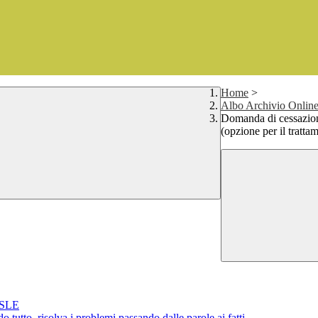
Home
>
Albo Archivio Online 
Domanda di cessazione
(opzione per il tratt
CSLE
tutto, risolva i problemi passando dalle parole ai fatti