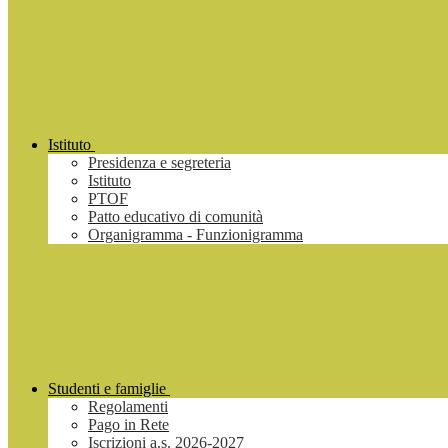
Istituto
Presidenza e segreteria
Istituto
PTOF
Patto educativo di comunità
Organigramma - Funzionigramma
Studenti e famiglie
Regolamenti
Pago in Rete
Iscrizioni a.s. 2026-2027