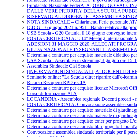
[Sindacato Nazionale FederATA] OBBLIGO V
DALLE VERE PRIORITA’ DELLA SCUOLA PUBB
RISERVATO AL DIRIGENTE - ASSEMBLEA SIND
NOTA SINDACALE – Chiarimenti Ferie personale AT
D.D.G. 16 giugno 2021 n. 951 - Bando relativo alla procedu
USB Scuola - G20 Catania, il 18 giugno convegno internaz
POSTA CERTIFICATA: I: 14° Meeting Internazional
ADESIONI 31 MAGGIO 2020. ALLEGATI PROG
GILDA NAZIONALE INSEGNANTI - ASSEMBLEA 
Determina a contrarre per acquisto materiale didattico p
USB Scuola - Assemblea in streaming 3 giugno ore 15. DL 
Assemblea Sindacale Cisl Scuola
[INFORMAZIONI SINDACALI] AI DOCENTI DI REL
Seminario online: "La Scuola oltre: ripartire dall'e-learn
Ricorso Recupero RPD e CIA
Determina a contrarre per acquisto licenze Microsoft Off
Corso di formazione ATA
LOCANDINA - Assemblea regionale Docenti precari - me
POSTA CERTIFICATA: Convocazione assemblea sindacale te
Determina a contrarre per acquisto materiale di giardinag
Determina a contrarre per acquisto materiale di giardinag
Determina a contrarre per acquisto toner per progetto L'or
Determina a contrarre per acquisto libri progetto L'ora d'a
Convocazione assemblea sindacale territoriale per il pers