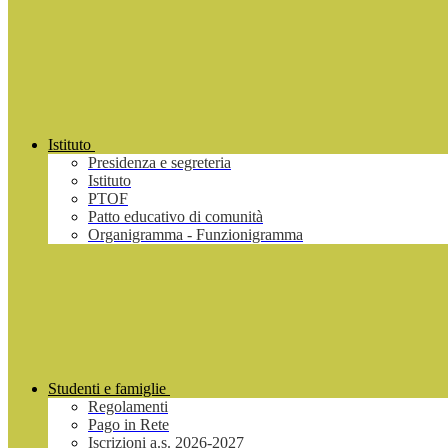
Istituto
Presidenza e segreteria
Istituto
PTOF
Patto educativo di comunità
Organigramma - Funzionigramma
Studenti e famiglie
Regolamenti
Pago in Rete
Iscrizioni a.s. 2026-2027