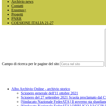
Archivio news
Contatti
Erasmus+
Progetti
PNRR
COESIONE ITALIA 21-27
Campo di ricerca per le pagine del sito
Albo Archivio Online - archivio storico
Sciopero generale dell'11 ottobre 2021
Sciopero del 27 settembre 2021 Scuola proclamato dal 
[Sindacato Nazionale FederATA] Il governo sta sbagliando 
[Sindacato Nazionale FederATA] OBBLIGO V