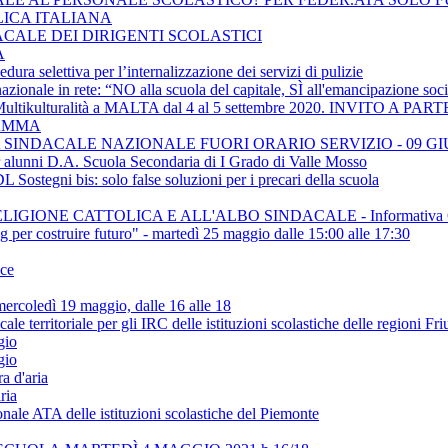
LICA ITALIANA
ACALE DEI DIRIGENTI SCOLASTICI
A
ra selettiva per l’internalizzazione dei servizi di pulizie
ionale in rete: “NO alla scuola del capitale, SÌ all'emancipazione soci
e Multikulturalità a MALTA dal 4 al 5 settembre 2020. INVITO
RAMMA
SINDACALE NAZIONALE FUORI ORARIO SERVIZIO - 09 GI
er alunni D.A. Scuola Secondaria di I Grado di Valle Mosso
Sostegni bis: solo false soluzioni per i precari della scuola
IGIONE CATTOLICA E ALL'ALBO SINDACALE - Informativa C
ing per costruire futuro" - martedì 25 maggio dalle 15:00 alle 17:30
ice
rcoledì 19 maggio, dalle 16 alle 18
rritoriale per gli IRC delle istituzioni scolastiche delle regioni Fr
gio
gio
a d'aria
ria
onale ATA delle istituzioni scolastiche del Piemonte