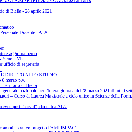
UOLA.MARTEDÌ.4.MAGGIO.2021.h.16/18
ia di Biella - 28 aprile 2021
tomatico
 - Personale Docente - ATA
ef
nto e aggiornamento
ON Scuola Viva
 ufficio di segreteria
21
NE E DIRITTO ALLO STUDIO
o 8 marzo p.v.
 Territorio di Biella
erale nazionale per l’intera giornata dell’8 marzo 2021 di tutti i settor
atori – Corso di Laurea Magistrale a ciclo unico in Scienze della Form
revi e posti "covid", docenti a ATA.
1
ente amministrativo progetto FAMI IMPACT