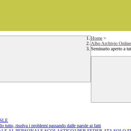
Home
>
Albo Archivio Online 
Seminario aperto a 
CSLE
tutto, risolva i problemi passando dalle parole ai fatti
ACCINALE AL PERSONALE SCOLASTICO? PER FEDER.ATA SOL