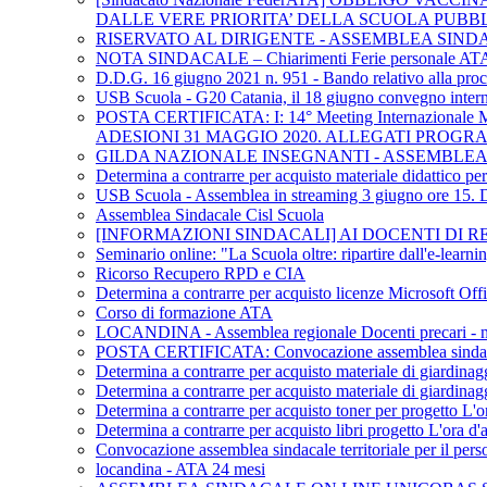
DALLE VERE PRIORITA’ DELLA SCUOLA PUBB
RISERVATO AL DIRIGENTE - ASSEMBLEA SIND
NOTA SINDACALE – Chiarimenti Ferie personale AT
D.D.G. 16 giugno 2021 n. 951 - Bando relativo alla procedu
USB Scuola - G20 Catania, il 18 giugno convegno internaz
POSTA CERTIFICATA: I: 14° Meeting Internazional
ADESIONI 31 MAGGIO 2020. ALLEGATI PROG
GILDA NAZIONALE INSEGNANTI - ASSEMBLEA 
Determina a contrarre per acquisto materiale didattico p
USB Scuola - Assemblea in streaming 3 giugno ore 15. DL 
Assemblea Sindacale Cisl Scuola
[INFORMAZIONI SINDACALI] AI DOCENTI DI REL
Seminario online: "La Scuola oltre: ripartire dall'e-learn
Ricorso Recupero RPD e CIA
Determina a contrarre per acquisto licenze Microsoft Off
Corso di formazione ATA
LOCANDINA - Assemblea regionale Docenti precari - me
POSTA CERTIFICATA: Convocazione assemblea sindacale te
Determina a contrarre per acquisto materiale di giardinag
Determina a contrarre per acquisto materiale di giardinag
Determina a contrarre per acquisto toner per progetto L'or
Determina a contrarre per acquisto libri progetto L'ora d'a
Convocazione assemblea sindacale territoriale per il pers
locandina - ATA 24 mesi