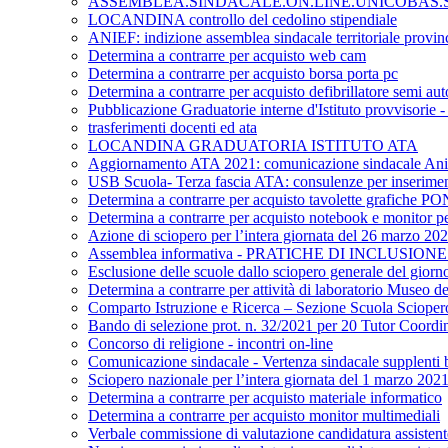
ASSEMBLEA.SINDACALE.ON.LINE.UNICOBAS.SC
LOCANDINA controllo del cedolino stipendiale
ANIEF: indizione assemblea sindacale territoriale provinc
Determina a contrarre per acquisto web cam
Determina a contrarre per acquisto borsa porta pc
Determina a contrarre per acquisto defibrillatore semi au
Pubblicazione Graduatorie interne d'Istituto provvisorie
trasferimenti docenti ed ata
LOCANDINA GRADUATORIA ISTITUTO ATA
Aggiornamento ATA 2021: comunicazione sindacale Ani
USB Scuola- Terza fascia ATA: consulenze per inserime
Determina a contrarre per acquisto tavolette grafiche P
Determina a contrarre per acquisto notebook e monitor per
Azione di sciopero per l’intera giornata del 26 marzo 20
Assemblea informativa - PRATICHE DI INCLUSIO
Esclusione delle scuole dallo sciopero generale del giorn
Determina a contrarre per attività di laboratorio Museo del
Comparto Istruzione e Ricerca – Sezione Scuola Sciopero gen
Bando di selezione prot. n. 32/2021 per 20 Tutor Coordin
Concorso di religione - incontri on-line
Comunicazione sindacale - Vertenza sindacale supplenti b
Sciopero nazionale per l’intera giornata del 1 marzo 202
Determina a contrarre per acquisto materiale informatico
Determina a contrarre per acquisto monitor multimediali
Verbale commissione di valutazione candidatura assist