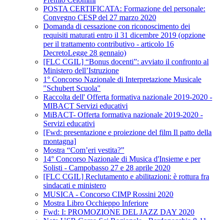
POSTA CERTIFICATA: Formazione del personale:
Convegno CESP del 27 marzo 2020
Domanda di cessazione con riconoscimento dei
requisiti maturati entro il 31 dicembre 2019 (opzione
per il trattamento contributivo - articolo 16
DecretoLegge 28 gennaio)
[FLC CGIL] “Bonus docenti”: avviato il confronto al
Ministero dell’Istruzione
1° Concorso Nazionale di Interpretazione Musicale
"Schubert Scuola"
Raccolta dell' Offerta formativa nazionale 2019-2020 -
MIBACT Servizi educativi
MiBACT- Offerta formativa nazionale 2019-2020 -
Servizi educativi
[Fwd: presentazione e proiezione del film Il patto della
montagna]
Mostra “Com’eri vestita?”
14° Concorso Nazionale di Musica d'Insieme e per
Solisti - Campobasso 27 e 28 aprile 2020
[FLC CGIL] Reclutamento e abilitazioni: è rottura fra
sindacati e ministero
MUSICA - Concorso CIMP Rossini 2020
Mostra Libro Occhieppo Inferiore
Fwd: I: PROMOZIONE DEL JAZZ DAY 2020