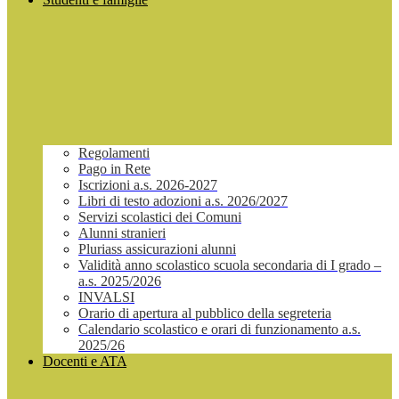
Regolamenti
Pago in Rete
Iscrizioni a.s. 2026-2027
Libri di testo adozioni a.s. 2026/2027
Servizi scolastici dei Comuni
Alunni stranieri
Pluriass assicurazioni alunni
Validità anno scolastico scuola secondaria di I grado –
a.s. 2025/2026
INVALSI
Orario di apertura al pubblico della segreteria
Calendario scolastico e orari di funzionamento a.s.
2025/26
Docenti e ATA