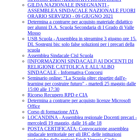
GILDA NAZIONALE INSEGNANTI -
ASSEMBLEA SINDACALE NAZIONALE FUORI
ORARIO SERVIZIO - 09 GIUGNO 2021
Determina a contrarre per acquisto materiale didattico
per alunni D.A. Scuola Secondaria di I Grado di Valle
Mosso
USB Scuola - Assemblea in streaming 3 giugno ore 15.
DL Sostegni bis: solo false soluzioni per i precari della
scuola
Assemblea Sindacale Cisl Scuola
[INFORMAZIONI SINDACALI] AI DOCENTI DI
RELIGIONE CATTOLICA E ALL'ALBO
SINDACALE - Informativa Concorsi
Seminario online: "La Scuola oltre: ripartire dall'e-
learning per costruire futuro" - martedì 25 maggio dalle
15:00 alle 17:30
Ricorso Recupero RPD e CIA
Determina a contrarre per acquisto licenze Microsoft
Office
Corso di formazione ATA
LOCANDINA - Assemblea regionale Docenti precari -
mercoledì 19 maggio, dalle 16 alle 18
POSTA CERTIFICATA: Convocazione assemblea
sindacale territoriale per gli IRC delle istituzioni
scolastiche delle regioni Friuli Venezia Giulia-