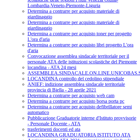
Lombardia-Veneto-Piemonte-Liguria
Determina a contrarre per acquisto materiale di
giardinaggio
Determina a contrarre per acquisto materiale di
giardinaggio
Determina a contrarre per acquisto toner per progetto
L'ora d'aria
Determina a contrarre per acquisto libri progetto L'ora
d'aria
Convocazione assemblea sindacale territoriale per il
personale ATA delle istituzioni scolastiche del Piemonte
locandina - ATA 24 mesi
ASSEMBLEA.SINDACALE.ON.LINE.UNICOBAS.SC
LOCANDINA controllo del cedolino stipendiale
ANIEF: indizione assemblea sindacale territoriale
provincia di Biella - 28 aprile 2021
Determina a contrarre per acquisto web cam
Determina a contrarre per acquisto borsa porta pc
Determina a contrarre per acquisto defibrillatore semi
automatico
Pubblicazione Graduatorie interne d'Istituto provvisorie
- Personale Docente - ATA
trasferimenti docenti ed ata
LOCANDINA GRADUATORIA ISTITUTO ATA