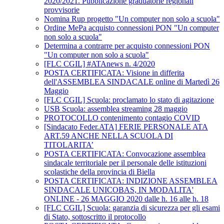
2020/2021. Pubblicazione graduatorie regionali
provvisorie
Nomina Rup progetto "Un computer non solo a scuola"
Ordine MePa acquisto connessioni PON "Un computer
non solo a scuola"
Determina a contrarre per acquisto connessioni PON
"Un computer non solo a scuola"
[FLC CGIL] #ATAnews n. 4/2020
POSTA CERTIFICATA: Visione in differita
dell'ASSEMBLEA SINDACALE online di Martedì 26
Maggio
[FLC CGIL] Scuola: proclamato lo stato di agitazione
USB Scuola: assemblea streaming 28 maggio
PROTOCOLLO contenimento contagio COVID
[Sindacato Feder.ATA] FERIE PERSONALE ATA
ART.59 ANCHE NELLA SCUOLA DI
TITOLARITA’
POSTA CERTIFICATA: Convocazione assemblea
sindacale territoriale per il personale delle istituzioni
scolastiche della provincia di Biella
POSTA CERTIFICATA: INDIZIONE ASSEMBLEA
SINDACALE UNICOBAS, IN MODALITA'
ONLINE - 26 MAGGIO 2020 dalle h. 16 alle h. 18
[FLC CGIL] Scuola: garanzia di sicurezza per gli esami
di Stato, sottoscritto il protocollo