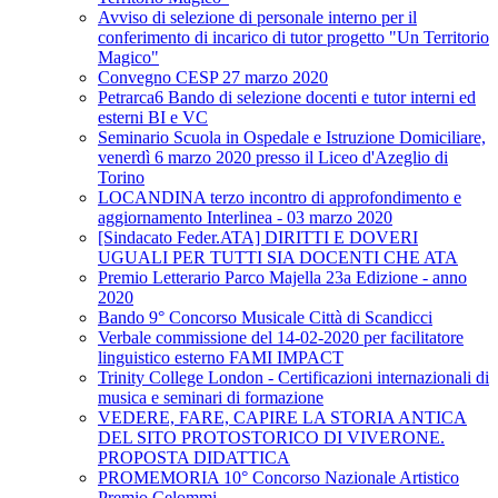
Avviso di selezione di personale interno per il
conferimento di incarico di tutor progetto "Un Territorio
Magico"
Convegno CESP 27 marzo 2020
Petrarca6 Bando di selezione docenti e tutor interni ed
esterni BI e VC
Seminario Scuola in Ospedale e Istruzione Domiciliare,
venerdì 6 marzo 2020 presso il Liceo d'Azeglio di
Torino
LOCANDINA terzo incontro di approfondimento e
aggiornamento Interlinea - 03 marzo 2020
[Sindacato Feder.ATA] DIRITTI E DOVERI
UGUALI PER TUTTI SIA DOCENTI CHE ATA
Premio Letterario Parco Majella 23a Edizione - anno
2020
Bando 9° Concorso Musicale Città di Scandicci
Verbale commissione del 14-02-2020 per facilitatore
linguistico esterno FAMI IMPACT
Trinity College London - Certificazioni internazionali di
musica e seminari di formazione
VEDERE, FARE, CAPIRE LA STORIA ANTICA
DEL SITO PROTOSTORICO DI VIVERONE.
PROPOSTA DIDATTICA
PROMEMORIA 10° Concorso Nazionale Artistico
Premio Celommi