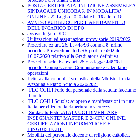
POSTA CERTIFICATA: INDIZIONE ASSEMBLEA
SINDACALE UNICOBAS, IN MODALITA'
ONLINE - 22 Luglio 2020 dalle h. 16 alle h. 18
AVVISO PUBBLICO PER L'AFFIDAMENTO
DELL'INCARICO DI DPO
avviso di gara DPO
Utilizzazioni ed assegnazioni provvisorie 2019/2022
Procedura ex art. 26, L. 448/98 comma 8, primo
periodo - Provvedimento USR prot. n. 6602 del
10.07.2020 relativo alla Graduatoria definitiva
Procedura selettiva ex art. 26 c. 8 legge 448/98 I
periodo. Composizione Commissione e calendario
operazioni
Lettera alla comunita' scolastica della Ministra Lucia
Azzolina e Piano Scuola 2020/2021
[FLC CGIL] Ferie del personale della scuola: facciamo
il punto
[FLC CGIL] Scuola: sciopero e manifestazioni in tutta
Italia per chiedere la riapertura in sicurezza
[Sindacato Feder.ATA] VUOI DIVENTARE
INSEGNANTE? MASTER E 24CFU ONLINE,
CERTIFICAZIONI INFORMATICHE E
LINGUISTICHE
Mobilità del personale docente di religione cattolica,