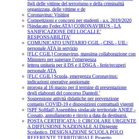
figli delle vittime del terrorismo e della criminalità
organizzata, delle vittime e de
Coronavirus: Visiting
Competizioni e concorsi per studenti - a.s. 2019/2020
[Sindacato Feder.ATA] CORONAVIRUS - LA
SANIFICAZIONE DEI LOCALI E’
RESPONSABILITA’
COMUNICATO UNITARIO CGIL - CISL - UIL:
personale ATA in servizio
[FLC CGIL] Coronavirus, massima collaborazione con
Ministero per superare l’emergenza
lettera unitaria per il DS e il DSGA - ferie/recuperi
personale ATA
[FLC CGIL] Scuola, emergenza Coronavirus:
indicazioni operative aggiornate
proroga al 16 marzo per il termine di presentazione
degli elaborati del concorso Dantedi '
Sospensione attività didattiche per prevenzione
contagio COVID-19 e disposizioni contrattuali vigenti
[SPF Softfail] Assemblea sindacale territoriale ANIEF -
Cossato, annullamento e rinvio a data da destinarsi.
POSTA CERTIFICATA: I: CIRCOLARE URGENTE
A DIFFUSIONE NAZIONALE Al Dirigente
Scolastico. DESIGNAZIONE SCUOLA POLO
REFERENTE TERRITORIALE Progetto