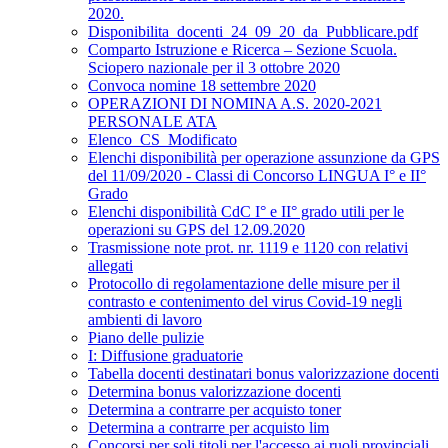
2020.
Disponibilita_docenti_24_09_20_da_Pubblicare.pdf
Comparto Istruzione e Ricerca – Sezione Scuola.
Sciopero nazionale per il 3 ottobre 2020
Convoca nomine 18 settembre 2020
OPERAZIONI DI NOMINA A.S. 2020-2021
PERSONALE ATA
Elenco_CS_Modificato
Elenchi disponibilità per operazione assunzione da GPS
del 11/09/2020 - Classi di Concorso LINGUA I° e II°
Grado
Elenchi disponibilità CdC I° e II° grado utili per le
operazioni su GPS del 12.09.2020
Trasmissione note prot. nr. 1119 e 1120 con relativi
allegati
Protocollo di regolamentazione delle misure per il
contrasto e contenimento del virus Covid-19 negli
ambienti di lavoro
Piano delle pulizie
I: Diffusione graduatorie
Tabella docenti destinatari bonus valorizzazione docenti
Determina bonus valorizzazione docenti
Determina a contrarre per acquisto toner
Determina a contrarre per acquisto lim
Concorsi per soli titoli per l'accesso ai ruoli provinciali