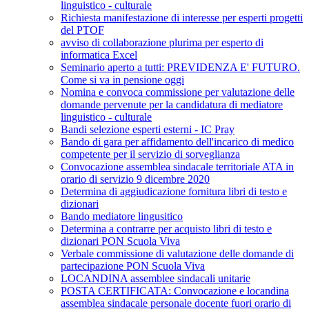
linguistico - culturale
Richiesta manifestazione di interesse per esperti progetti
del PTOF
avviso di collaborazione plurima per esperto di
informatica Excel
Seminario aperto a tutti: PREVIDENZA E' FUTURO.
Come si va in pensione oggi
Nomina e convoca commissione per valutazione delle
domande pervenute per la candidatura di mediatore
linguistico - culturale
Bandi selezione esperti esterni - IC Pray
Bando di gara per affidamento dell'incarico di medico
competente per il servizio di sorveglianza
Convocazione assemblea sindacale territoriale ATA in
orario di servizio 9 dicembre 2020
Determina di aggiudicazione fornitura libri di testo e
dizionari
Bando mediatore lingusitico
Determina a contrarre per acquisto libri di testo e
dizionari PON Scuola Viva
Verbale commissione di valutazione delle domande di
partecipazione PON Scuola Viva
LOCANDINA assemblee sindacali unitarie
POSTA CERTIFICATA: Convocazione e locandina
assemblea sindacale personale docente fuori orario di