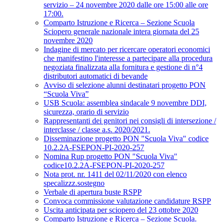
servizio – 24 novembre 2020 dalle ore 15:00 alle ore
17:00.
Comparto Istruzione e Ricerca – Sezione Scuola
Sciopero generale nazionale intera giornata del 25
novembre 2020
Indagine di mercato per ricercare operatori economici
che manifestino l'interesse a partecipare alla procedura
negoziata finalizzata alla fornitura e gestione di n°4
distributori automatici di bevande
Avviso di selezione alunni destinatari progetto PON
“Scuola Viva”
USB Scuola: assemblea sindacale 9 novembre DDI,
sicurezza, orario di servizio
Rappresentanti dei genitori nei consigli di intersezione /
interclasse / classe a.s. 2020/2021.
Disseminazione progetto PON "Scuola Viva" codice
10.2.2A-FSEPON-PI-2020-257
Nomina Rup progetto PON "Scuola Viva"
codice10.2.2A-FSEPON-PI-2020-257
Nota prot. nr. 1411 del 02/11/2020 con elenco
specalizzz.sostegno
Verbale di apertura buste RSPP
Convoca commissione valutazione candidature RSPP
Uscita anticipata per sciopero del 23 ottobre 2020
Comparto Istruzione e Ricerca – Sezione Scuola.