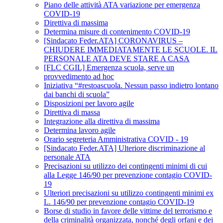
Piano delle attività ATA variazione per emergenza
COVID-19
Direttiva di massima
Determina misure di contenimento COVID-19
[Sindacato Feder.ATA] CORONAVIRUS –
CHIUDERE IMMEDIATAMENTE LE SCUOLE. IL
PERSONALE ATA DEVE STARE A CASA
[FLC CGIL] Emergenza scuola, serve un
provvedimento ad hoc
Iniziativa “#restoascuola. Nessun passo indietro lontano
dai banchi di scuola”
Disposizioni per lavoro agile
Direttiva di massa
Integrazione alla direttiva di massima
Determina lavoro agile
Orario segreteria Amministrativa COVID - 19
[Sindacato Feder.ATA] Ulteriore discriminazione al
personale ATA
Precisazioni su utilizzo dei contingenti minimi di cui
alla Legge 146/90 per prevenzione contagio COVID-
19
Ulteriori precisazioni su utilizzo contingenti minimi ex
L. 146/90 per prevenzione contagio COVID-19
Borse di studio in favore delle vittime del terrorismo e
della criminalità organizzata, nonché degli orfani e dei