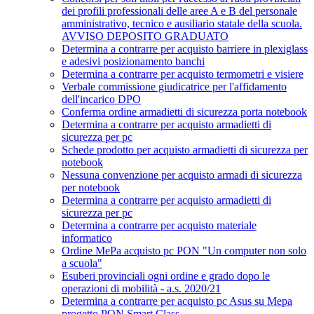
dei profili professionali delle aree A e B del personale
amministrativo, tecnico e ausiliario statale della scuola.
AVVISO DEPOSITO GRADUATO
Determina a contrarre per acquisto barriere in plexiglass
e adesivi posizionamento banchi
Determina a contrarre per acquisto termometri e visiere
Verbale commissione giudicatrice per l'affidamento
dell'incarico DPO
Conferma ordine armadietti di sicurezza porta notebook
Determina a contrarre per acquisto armadietti di
sicurezza per pc
Schede prodotto per acquisto armadietti di sicurezza per
notebook
Nessuna convenzione per acquisto armadi di sicurezza
per notebook
Determina a contrarre per acquisto armadietti di
sicurezza per pc
Determina a contrarre per acquisto materiale
informatico
Ordine MePa acquisto pc PON "Un computer non solo
a scuola"
Esuberi provinciali ogni ordine e grado dopo le
operazioni di mobilità - a.s. 2020/21
Determina a contrarre per acquisto pc Asus su Mepa
progetto PON Smart Class