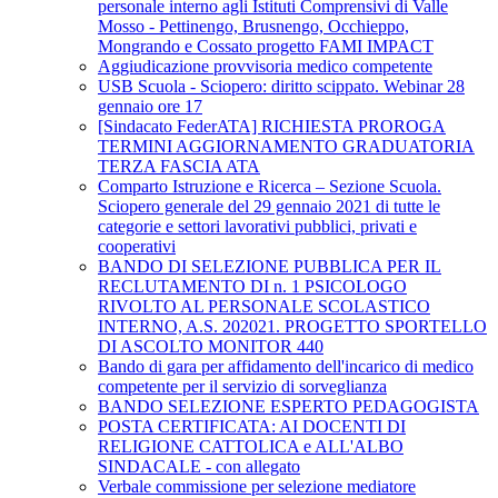
personale interno agli Istituti Comprensivi di Valle
Mosso - Pettinengo, Brusnengo, Occhieppo,
Mongrando e Cossato progetto FAMI IMPACT
Aggiudicazione provvisoria medico competente
USB Scuola - Sciopero: diritto scippato. Webinar 28
gennaio ore 17
[Sindacato FederATA] RICHIESTA PROROGA
TERMINI AGGIORNAMENTO GRADUATORIA
TERZA FASCIA ATA
Comparto Istruzione e Ricerca – Sezione Scuola.
Sciopero generale del 29 gennaio 2021 di tutte le
categorie e settori lavorativi pubblici, privati e
cooperativi
BANDO DI SELEZIONE PUBBLICA PER IL
RECLUTAMENTO DI n. 1 PSICOLOGO
RIVOLTO AL PERSONALE SCOLASTICO
INTERNO, A.S. 202021. PROGETTO SPORTELLO
DI ASCOLTO MONITOR 440
Bando di gara per affidamento dell'incarico di medico
competente per il servizio di sorveglianza
BANDO SELEZIONE ESPERTO PEDAGOGISTA
POSTA CERTIFICATA: AI DOCENTI DI
RELIGIONE CATTOLICA e ALL'ALBO
SINDACALE - con allegato
Verbale commissione per selezione mediatore