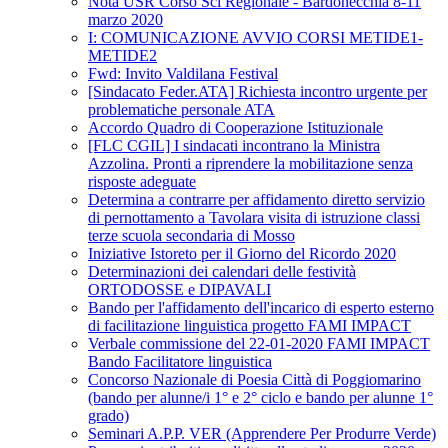
Nota USR Corso Sci Regionale - Bardonecchia 8-11
marzo 2020
I: COMUNICAZIONE AVVIO CORSI METIDE1-
METIDE2
Fwd: Invito Valdilana Festival
[Sindacato Feder.ATA] Richiesta incontro urgente per
problematiche personale ATA
Accordo Quadro di Cooperazione Istituzionale
[FLC CGIL] I sindacati incontrano la Ministra
Azzolina. Pronti a riprendere la mobilitazione senza
risposte adeguate
Determina a contrarre per affidamento diretto servizio
di pernottamento a Tavolara visita di istruzione classi
terze scuola secondaria di Mosso
Iniziative Istoreto per il Giorno del Ricordo 2020
Determinazioni dei calendari delle festività
ORTODOSSE e DIPAVALI
Bando per l'affidamento dell'incarico di esperto esterno
di facilitazione linguistica progetto FAMI IMPACT
Verbale commissione del 22-01-2020 FAMI IMPACT
Bando Facilitatore linguistica
Concorso Nazionale di Poesia Città di Poggiomarino
(bando per alunne/i 1° e 2° ciclo e bando per alunne 1°
grado)
Seminari A.P.P. VER (Apprendere Per Produrre Verde)