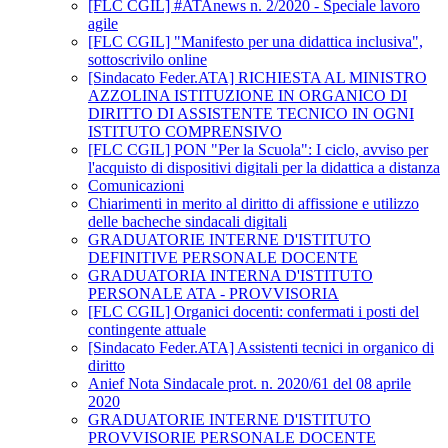
[FLC CGIL] #ATAnews n. 2/2020 - Speciale lavoro
agile
[FLC CGIL] "Manifesto per una didattica inclusiva",
sottoscrivilo online
[Sindacato Feder.ATA] RICHIESTA AL MINISTRO
AZZOLINA ISTITUZIONE IN ORGANICO DI
DIRITTO DI ASSISTENTE TECNICO IN OGNI
ISTITUTO COMPRENSIVO
[FLC CGIL] PON "Per la Scuola": I ciclo, avviso per
l'acquisto di dispositivi digitali per la didattica a distanza
Comunicazioni
Chiarimenti in merito al diritto di affissione e utilizzo
delle bacheche sindacali digitali
GRADUATORIE INTERNE D'ISTITUTO
DEFINITIVE PERSONALE DOCENTE
GRADUATORIA INTERNA D'ISTITUTO
PERSONALE ATA - PROVVISORIA
[FLC CGIL] Organici docenti: confermati i posti del
contingente attuale
[Sindacato Feder.ATA] Assistenti tecnici in organico di
diritto
Anief Nota Sindacale prot. n. 2020/61 del 08 aprile
2020
GRADUATORIE INTERNE D'ISTITUTO
PROVVISORIE PERSONALE DOCENTE