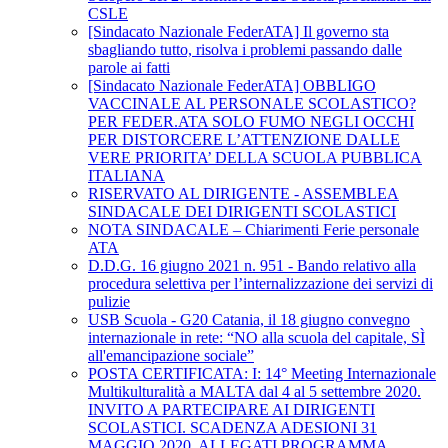
CSLE
[Sindacato Nazionale FederATA] Il governo sta
sbagliando tutto, risolva i problemi passando dalle
parole ai fatti
[Sindacato Nazionale FederATA] OBBLIGO
VACCINALE AL PERSONALE SCOLASTICO?
PER FEDER.ATA SOLO FUMO NEGLI OCCHI
PER DISTORCERE L’ATTENZIONE DALLE
VERE PRIORITA’ DELLA SCUOLA PUBBLICA
ITALIANA
RISERVATO AL DIRIGENTE - ASSEMBLEA
SINDACALE DEI DIRIGENTI SCOLASTICI
NOTA SINDACALE – Chiarimenti Ferie personale
ATA
D.D.G. 16 giugno 2021 n. 951 - Bando relativo alla
procedura selettiva per l’internalizzazione dei servizi di
pulizie
USB Scuola - G20 Catania, il 18 giugno convegno
internazionale in rete: “NO alla scuola del capitale, SÌ
all'emancipazione sociale”
POSTA CERTIFICATA: I: 14° Meeting Internazionale
Multikulturalità a MALTA dal 4 al 5 settembre 2020.
INVITO A PARTECIPARE AI DIRIGENTI
SCOLASTICI. SCADENZA ADESIONI 31
MAGGIO 2020. ALLEGATI PROGRAMMA