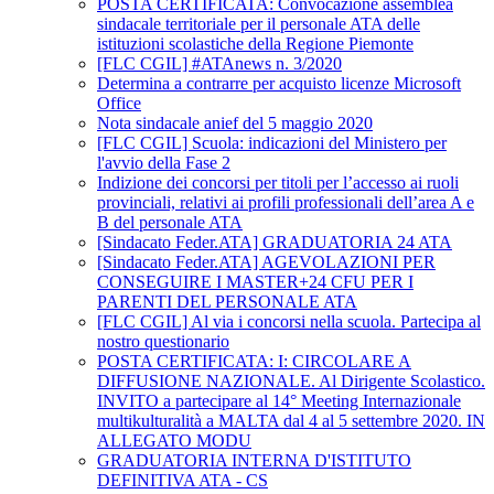
POSTA CERTIFICATA: Convocazione assemblea
sindacale territoriale per il personale ATA delle
istituzioni scolastiche della Regione Piemonte
[FLC CGIL] #ATAnews n. 3/2020
Determina a contrarre per acquisto licenze Microsoft
Office
Nota sindacale anief del 5 maggio 2020
[FLC CGIL] Scuola: indicazioni del Ministero per
l'avvio della Fase 2
Indizione dei concorsi per titoli per l’accesso ai ruoli
provinciali, relativi ai profili professionali dell’area A e
B del personale ATA
[Sindacato Feder.ATA] GRADUATORIA 24 ATA
[Sindacato Feder.ATA] AGEVOLAZIONI PER
CONSEGUIRE I MASTER+24 CFU PER I
PARENTI DEL PERSONALE ATA
[FLC CGIL] Al via i concorsi nella scuola. Partecipa al
nostro questionario
POSTA CERTIFICATA: I: CIRCOLARE A
DIFFUSIONE NAZIONALE. Al Dirigente Scolastico.
INVITO a partecipare al 14° Meeting Internazionale
multikulturalità a MALTA dal 4 al 5 settembre 2020. IN
ALLEGATO MODU
GRADUATORIA INTERNA D'ISTITUTO
DEFINITIVA ATA - CS