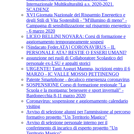
Internazionale Multikulturalità a.s. 2020-2021.
SCADENZ
XVI Giornata Nazionale del Risparmio Energetico e
degli Stili di Vita Sostenibili - "M'illumino di meno" -
Campagna di sensibilizzazione sul risparmio energetico
- 6 marzo 2020
LICEO BELLINI NOVARA: Corsi di formazione e
aggiornamento temporaneamente sospesi
[Sindacato Feder.ATA] CORONAVIRUS – IL
PERSONALE ATA? BESTIE O ESSERI UMANI?
assunzione nei ruoli di Collaboratore Scolastico del
personale ex-LSU e appalti storici
URGENTE! Tanti Auguri Mamma, iscrizioni entro il 6
MARZO - IC VALLE MOSSO PETTINENGO
Patente Smartphone - decaloco emergenza coronavirus
SOSPENSIONE Corso di formazione regionale "La
Scuola e la montagna: benessere e sport invernali" -
Bardonecchia 8-11 marzo 2020
Coronavirus: sospensione e aggiornamento calendario
visiting
Avviso di selezione alunni per l'ammissione al percorso
formativo progetto "Un Territorio Magico"
Avviso di selezione personale interno per il
conferimento di incarico di esperto progetto "Un
Territorio Magico"