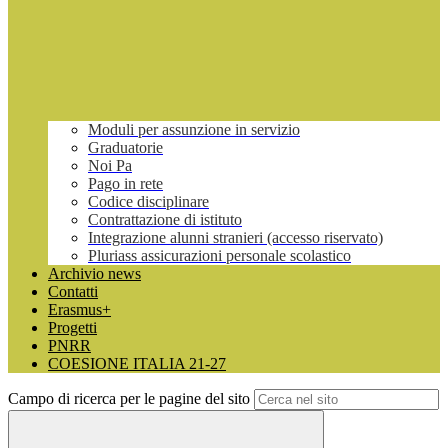
Moduli per assunzione in servizio
Graduatorie
Noi Pa
Pago in rete
Codice disciplinare
Contrattazione di istituto
Integrazione alunni stranieri (accesso riservato)
Pluriass assicurazioni personale scolastico
Archivio news
Contatti
Erasmus+
Progetti
PNRR
COESIONE ITALIA 21-27
Campo di ricerca per le pagine del sito