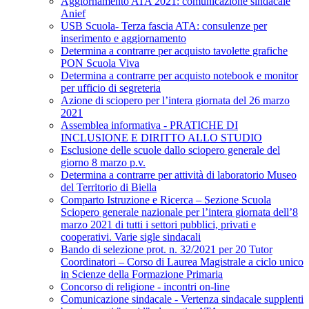
Aggiornamento ATA 2021: comunicazione sindacale
Anief
USB Scuola- Terza fascia ATA: consulenze per
inserimento e aggiornamento
Determina a contrarre per acquisto tavolette grafiche
PON Scuola Viva
Determina a contrarre per acquisto notebook e monitor
per ufficio di segreteria
Azione di sciopero per l’intera giornata del 26 marzo
2021
Assemblea informativa - PRATICHE DI
INCLUSIONE E DIRITTO ALLO STUDIO
Esclusione delle scuole dallo sciopero generale del
giorno 8 marzo p.v.
Determina a contrarre per attività di laboratorio Museo
del Territorio di Biella
Comparto Istruzione e Ricerca – Sezione Scuola
Sciopero generale nazionale per l’intera giornata dell’8
marzo 2021 di tutti i settori pubblici, privati e
cooperativi. Varie sigle sindacali
Bando di selezione prot. n. 32/2021 per 20 Tutor
Coordinatori – Corso di Laurea Magistrale a ciclo unico
in Scienze della Formazione Primaria
Concorso di religione - incontri on-line
Comunicazione sindacale - Vertenza sindacale supplenti