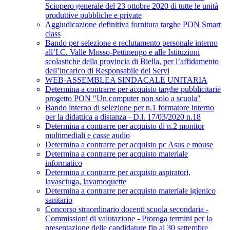
Sciopero generale del 23 ottobre 2020 di tutte le unità
produttive pubbliche e private
Aggiudicazione definitiva fornitura targhe PON Smart
class
Bando per selezione e reclutamento personale interno
all’I.C. Valle Mosso-Pettinengo e alle Istituzioni
scolastiche della provincia di Biella, per l’affidamento
dell’incarico di Responsabile del Servi
WEB-ASSEMBLEA SINDACALE UNITARIA
Determina a contrarre per acquisto targhe pubblicitarie
progetto PON "Un computer non solo a scuola"
Bando interno di selezione per n.1 formatore interno
per la didattica a distanza - D.l. 17/03/2020 n.18
Determina a contrarre per acquisto di n.2 monitor
multimediali e casse audio
Determina a contrarre per acquisto pc Asus e mouse
Determina a contrarre per acquisto materiale
informatico
Determina a contrarre per acquisto aspiratori,
lavasciuga, lavamoquette
Determina a contrarre per acquisto materiale igienico
sanitario
Concorso straordinario docenti scuola secondaria -
Commissioni di valutazione - Proroga termini per la
presentazione delle candidature fin al 30 settembre