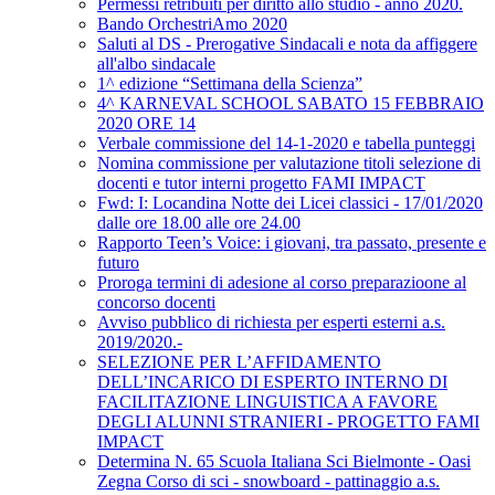
Permessi retribuiti per diritto allo studio - anno 2020.
Bando OrchestriAmo 2020
Saluti al DS - Prerogative Sindacali e nota da affiggere
all'albo sindacale
1^ edizione “Settimana della Scienza”
4^ KARNEVAL SCHOOL SABATO 15 FEBBRAIO
2020 ORE 14
Verbale commissione del 14-1-2020 e tabella punteggi
Nomina commissione per valutazione titoli selezione di
docenti e tutor interni progetto FAMI IMPACT
Fwd: I: Locandina Notte dei Licei classici - 17/01/2020
dalle ore 18.00 alle ore 24.00
Rapporto Teen’s Voice: i giovani, tra passato, presente e
futuro
Proroga termini di adesione al corso preparazioone al
concorso docenti
Avviso pubblico di richiesta per esperti esterni a.s.
2019/2020.-
SELEZIONE PER L’AFFIDAMENTO
DELL’INCARICO DI ESPERTO INTERNO DI
FACILITAZIONE LINGUISTICA A FAVORE
DEGLI ALUNNI STRANIERI - PROGETTO FAMI
IMPACT
Determina N. 65 Scuola Italiana Sci Bielmonte - Oasi
Zegna Corso di sci - snowboard - pattinaggio a.s.