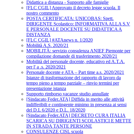
Didattica a distanza - Supporto alle famiglie
[FLC CGIL] Approvato il decreto legge scuola. Il
nostro commento
POSTA CERTIFICATA: UNICOBAS: Spett.
DIRIGENTE Scolastico: INFORMATIVA ALLA S.V
E PERSONALE DOCENTE SU DIDATTICA A
DISTANZA
[FLC CGIL] #ATAnews n. 1/2020
Mobilità A.S. 2020/21
MOBILITÀ: servizio consulenza ANIEF Piemonte per
compilazione domande di trasferimento 2020/21
Mobilità del personale docente, educativo ed A.T.A.
per l' a .s. 2020/2021
Personale docente e ATA – Part time a.s. 2020/2021
Istanze di trasformazione del rapporto di lavoro da
tempo pieno a tempo parziale – rinvio termini per
presentazione istanza
Supporto rimborso vacanze studio annullate
[Sindacato Feder.ATA] Diffida in merito alle attività
indifferibili e contingente minimo in presenza ai sensi
del D.L 6/2020 e D.L. 18/2020
[Sindacato Feder.ATA] DECRETO CURA ITALIA
SCARICA SU DIRIGENTI SCOLASTICI E METTE
IN STRADA TANTE PERSONE
CONSULENZE CISL scuola