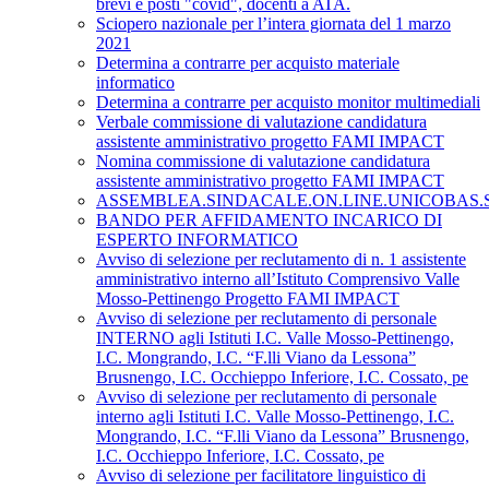
brevi e posti "covid", docenti a ATA.
Sciopero nazionale per l’intera giornata del 1 marzo
2021
Determina a contrarre per acquisto materiale
informatico
Determina a contrarre per acquisto monitor multimediali
Verbale commissione di valutazione candidatura
assistente amministrativo progetto FAMI IMPACT
Nomina commissione di valutazione candidatura
assistente amministrativo progetto FAMI IMPACT
ASSEMBLEA.SINDACALE.ON.LINE.UNICOBAS.SCU
BANDO PER AFFIDAMENTO INCARICO DI
ESPERTO INFORMATICO
Avviso di selezione per reclutamento di n. 1 assistente
amministrativo interno all’Istituto Comprensivo Valle
Mosso-Pettinengo Progetto FAMI IMPACT
Avviso di selezione per reclutamento di personale
INTERNO agli Istituti I.C. Valle Mosso-Pettinengo,
I.C. Mongrando, I.C. “F.lli Viano da Lessona”
Brusnengo, I.C. Occhieppo Inferiore, I.C. Cossato, pe
Avviso di selezione per reclutamento di personale
interno agli Istituti I.C. Valle Mosso-Pettinengo, I.C.
Mongrando, I.C. “F.lli Viano da Lessona” Brusnengo,
I.C. Occhieppo Inferiore, I.C. Cossato, pe
Avviso di selezione per facilitatore linguistico di