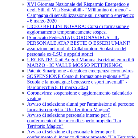
XVI Giornata Nazionale del Risparmio Energetico e
degli Stili di Vita Sostenibili - "M'illumino di meno" -
Campagna di sensibilizzazione sul risparmio energetico
- 6 marzo 2020
LICEO BELLINI NOVARA: Corsi di formazione e
aggiornamento temporaneamente sospesi
[Sindacato Feder.ATA] CORONAVIRUS – IL
PERSONALE ATA? BESTIE O ESSERI UMANI?
assunzione nei ruoli di Collaboratore Scolastico del
personale ex-LSU e appalti storici
URGENTE! Tanti Auguri Mamma, iscrizioni entro il 6
MARZO - IC VALLE MOSSO PETTINENGO
Patente Smartphone - decaloco emergenza coronavirus
SOSPENSIONE Corso di formazione regionale "La
Scuola e la montagna: benessere e sport invernali" -
Bardonecchia 8-11 marzo 2020
Coronavirus: sospensione e aggiornamento calendario
visiting
Avviso di selezione alunni per l'ammissione al percorso
formativo progetto "Un Territorio Magico"
Avviso di selezione personale interno per il
conferimento di incarico di esperto progetto "Un
Territorio Magico"
Avviso di selezione di personale interno per il
conferimento di incarico di tutor progetto "Un Territorio