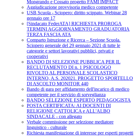
Mongrando e Cossato progetto FAMI IMPACT
Aggiudicazione provvisoria medico competente
USB Scuola - Sciopero: diritto scippato. Webinar 28
gennaio ore 17
[Sindacato FederATA] RICHIESTA PROROGA
TERMINI AGGIORNAMENTO GRADUATORIA
TERZA FASCIA ATA
Comparto Istruzione e Ricerca – Sezione Scuola.
Sciopero generale del 29 gennaio 2021 di tutte le
categorie e settori lavorativi pubblici, privati e
cooperativi
BANDO DI SELEZIONE PUBBLICA PER IL
RECLUTAMENTO DI n. 1 PSICOLOGO
RIVOLTO AL PERSONALE SCOLASTICO
INTERNO, A.S. 202021. PROGETTO SPORTELLO
DI ASCOLTO MONITOR 440
Bando di gara per affidamento dell'incarico di medico
competente per il servizio di sorveglianza
BANDO SELEZIONE ESPERTO PEDAGOGISTA
POSTA CERTIFICATA: AI DOCENTI DI
RELIGIONE CATTOLICA e ALL'ALBO
SINDACALE - con allegato
Verbale commissione per selezione mediatore
linguistico - culturale
Richiesta manifestazione di interesse per esperti progetti