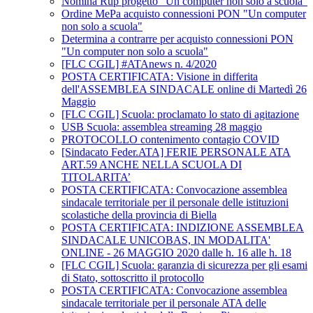
Nomina Rup progetto "Un computer non solo a scuola"
Ordine MePa acquisto connessioni PON "Un computer
non solo a scuola"
Determina a contrarre per acquisto connessioni PON
"Un computer non solo a scuola"
[FLC CGIL] #ATAnews n. 4/2020
POSTA CERTIFICATA: Visione in differita
dell'ASSEMBLEA SINDACALE online di Martedì 26
Maggio
[FLC CGIL] Scuola: proclamato lo stato di agitazione
USB Scuola: assemblea streaming 28 maggio
PROTOCOLLO contenimento contagio COVID
[Sindacato Feder.ATA] FERIE PERSONALE ATA
ART.59 ANCHE NELLA SCUOLA DI
TITOLARITA’
POSTA CERTIFICATA: Convocazione assemblea
sindacale territoriale per il personale delle istituzioni
scolastiche della provincia di Biella
POSTA CERTIFICATA: INDIZIONE ASSEMBLEA
SINDACALE UNICOBAS, IN MODALITA'
ONLINE - 26 MAGGIO 2020 dalle h. 16 alle h. 18
[FLC CGIL] Scuola: garanzia di sicurezza per gli esami
di Stato, sottoscritto il protocollo
POSTA CERTIFICATA: Convocazione assemblea
sindacale territoriale per il personale ATA delle