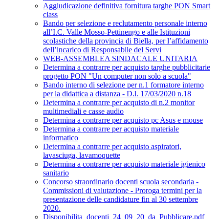
Aggiudicazione definitiva fornitura targhe PON Smart
class
Bando per selezione e reclutamento personale interno
all’I.C. Valle Mosso-Pettinengo e alle Istituzioni
scolastiche della provincia di Biella, per l’affidamento
dell’incarico di Responsabile del Servi
WEB-ASSEMBLEA SINDACALE UNITARIA
Determina a contrarre per acquisto targhe pubblicitarie
progetto PON "Un computer non solo a scuola"
Bando interno di selezione per n.1 formatore interno
per la didattica a distanza - D.l. 17/03/2020 n.18
Determina a contrarre per acquisto di n.2 monitor
multimediali e casse audio
Determina a contrarre per acquisto pc Asus e mouse
Determina a contrarre per acquisto materiale
informatico
Determina a contrarre per acquisto aspiratori,
lavasciuga, lavamoquette
Determina a contrarre per acquisto materiale igienico
sanitario
Concorso straordinario docenti scuola secondaria -
Commissioni di valutazione - Proroga termini per la
presentazione delle candidature fin al 30 settembre
2020.
Disponibilita_docenti_24_09_20_da_Pubblicare.pdf