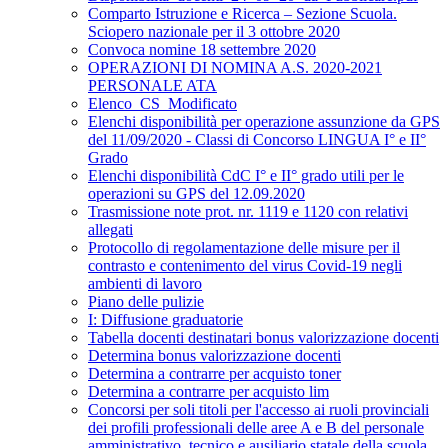
Comparto Istruzione e Ricerca – Sezione Scuola.
Sciopero nazionale per il 3 ottobre 2020
Convoca nomine 18 settembre 2020
OPERAZIONI DI NOMINA A.S. 2020-2021
PERSONALE ATA
Elenco_CS_Modificato
Elenchi disponibilità per operazione assunzione da GPS
del 11/09/2020 - Classi di Concorso LINGUA I° e II°
Grado
Elenchi disponibilità CdC I° e II° grado utili per le
operazioni su GPS del 12.09.2020
Trasmissione note prot. nr. 1119 e 1120 con relativi
allegati
Protocollo di regolamentazione delle misure per il
contrasto e contenimento del virus Covid-19 negli
ambienti di lavoro
Piano delle pulizie
I: Diffusione graduatorie
Tabella docenti destinatari bonus valorizzazione docenti
Determina bonus valorizzazione docenti
Determina a contrarre per acquisto toner
Determina a contrarre per acquisto lim
Concorsi per soli titoli per l'accesso ai ruoli provinciali
dei profili professionali delle aree A e B del personale
amministrativo, tecnico e ausiliario statale della scuola.