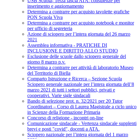
USB Scuola- Terza fascia ATA: consulenze per
inserimento e aggiornamento
Determina a contrarre per acquisto tavolette grafiche
PON Scuola Viva
Determina a contrarre per acquisto notebook e monitor
per ufficio di segreteria
Azione di sciopero per l’intera giornata del 26 marzo
2021
Assemblea informativa - PRATICHE DI
INCLUSIONE E DIRITTO ALLO STUDIO
Esclusione delle scuole dallo sciopero generale del
giorno 8 marzo p.v.
Determina a contrarre per attività di laboratorio Museo
del Territorio di Biella
Comparto Istruzione e Ricerca – Sezione Scuola
Sciopero generale nazionale per l’intera giornata dell’8
marzo 2021 di tutti i settori pubblici, privati e
cooperativi. Varie sigle sindacali
Bando di selezione prot. n. 32/2021 per 20 Tutor
Coordinatori – Corso di Laurea Magistrale a ciclo unico
in Scienze della Formazione Primaria
Concorso di religione - incontri on-line
Comunicazione sindacale - Vertenza sindacale supplenti
brevi e posti "covid", docenti a ATA.
Sciopero nazionale per l’intera giornata del 1 marzo