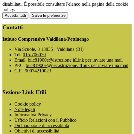
disabilitati. È possibile consultare l'elenco nella pagina della cookie
policy.
Accetta tutti
Salva le preferenze
Contatti
Istituto Comprensivo Valdilana-Pettinengo
Via Scuole, 8 13835 - Valdilana (BI)
Tel:
015-706070
Email:
biic81900e@istruzione.it
Link per inviare una mail
PEC:
biic81900e@pec.istruzione.it
Link per inviare una mail
C.F.: 90074210023
Sezione Link Utili
Cookie policy
Note legali
Informativa Privacy
Ufficio Relazioni con il Pubblico
Dichiarazione di accessibilità
Obiettivi di accessibilità