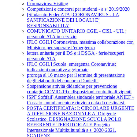
Coronavirus: Visiting
Competizioni e concorsi per studenti - a.s. 2019/2020
[Sindacato Feder.ATA] CORONAVIRUS - LA
SANIFICAZIONE DEI LOCALI E’
RESPONSABILITA’
COMUNICATO UNITARIO CGIL - CISL - UIL:
personale ATA in servizio
[FLC CGIL] Coronavirus, massima collaborazione con
Ministero per superare l’emergenza
lettera unitaria per il DS e il DSGA - ferie/recuperi
personale ATA
[FLC CGIL] Scuola, emergenza Coronavirus:
indicazioni operative aggiornate
proroga al 16 marzo per il termine di presentazione
degli elaborati del concorso Dantedi '
Sospensione attività didattiche per prevenzione
contagio COVID-19 e disposizioni contrattuali vigenti
[SPF Softfail] Assemblea sindacale territoriale ANIEF -
Cossato, annullamento e rinvio a data da destinarsi.
POSTA CERTIFICATA: I: CIRCOLARE URGENTE
A DIFFUSIONE NAZIONALE Al Dirigente
Scolastico. DESIGNAZIONE SCUOLA POLO
REFERENTE TERRITORIALE Progetto
Internazionale Multikulturalità a.s. 2020-2021.
SCADENZ