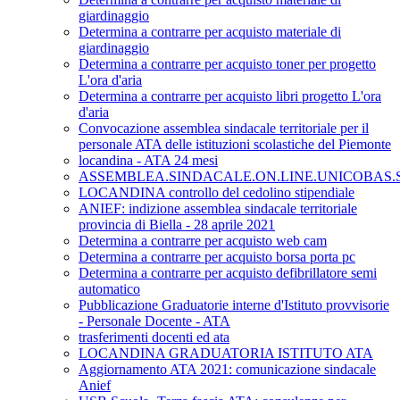
giardinaggio
Determina a contrarre per acquisto materiale di
giardinaggio
Determina a contrarre per acquisto toner per progetto
L'ora d'aria
Determina a contrarre per acquisto libri progetto L'ora
d'aria
Convocazione assemblea sindacale territoriale per il
personale ATA delle istituzioni scolastiche del Piemonte
locandina - ATA 24 mesi
ASSEMBLEA.SINDACALE.ON.LINE.UNICOBAS.SC
LOCANDINA controllo del cedolino stipendiale
ANIEF: indizione assemblea sindacale territoriale
provincia di Biella - 28 aprile 2021
Determina a contrarre per acquisto web cam
Determina a contrarre per acquisto borsa porta pc
Determina a contrarre per acquisto defibrillatore semi
automatico
Pubblicazione Graduatorie interne d'Istituto provvisorie
- Personale Docente - ATA
trasferimenti docenti ed ata
LOCANDINA GRADUATORIA ISTITUTO ATA
Aggiornamento ATA 2021: comunicazione sindacale
Anief