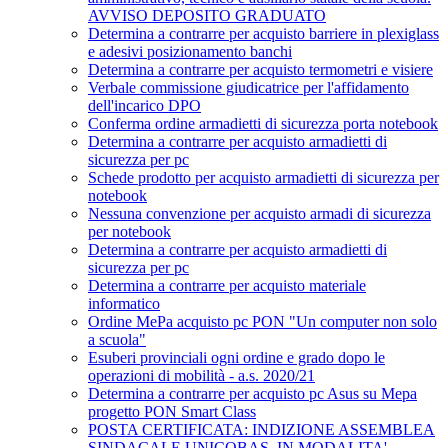
AVVISO DEPOSITO GRADUATO
Determina a contrarre per acquisto barriere in plexiglass
e adesivi posizionamento banchi
Determina a contrarre per acquisto termometri e visiere
Verbale commissione giudicatrice per l'affidamento
dell'incarico DPO
Conferma ordine armadietti di sicurezza porta notebook
Determina a contrarre per acquisto armadietti di
sicurezza per pc
Schede prodotto per acquisto armadietti di sicurezza per
notebook
Nessuna convenzione per acquisto armadi di sicurezza
per notebook
Determina a contrarre per acquisto armadietti di
sicurezza per pc
Determina a contrarre per acquisto materiale
informatico
Ordine MePa acquisto pc PON "Un computer non solo
a scuola"
Esuberi provinciali ogni ordine e grado dopo le
operazioni di mobilità - a.s. 2020/21
Determina a contrarre per acquisto pc Asus su Mepa
progetto PON Smart Class
POSTA CERTIFICATA: INDIZIONE ASSEMBLEA
SINDACALE UNICOBAS, IN MODALITA'