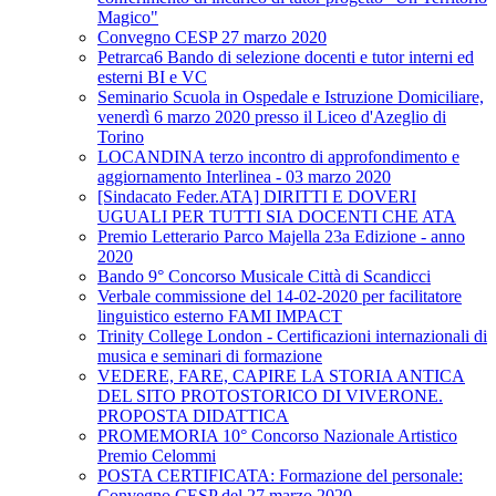
Magico"
Convegno CESP 27 marzo 2020
Petrarca6 Bando di selezione docenti e tutor interni ed
esterni BI e VC
Seminario Scuola in Ospedale e Istruzione Domiciliare,
venerdì 6 marzo 2020 presso il Liceo d'Azeglio di
Torino
LOCANDINA terzo incontro di approfondimento e
aggiornamento Interlinea - 03 marzo 2020
[Sindacato Feder.ATA] DIRITTI E DOVERI
UGUALI PER TUTTI SIA DOCENTI CHE ATA
Premio Letterario Parco Majella 23a Edizione - anno
2020
Bando 9° Concorso Musicale Città di Scandicci
Verbale commissione del 14-02-2020 per facilitatore
linguistico esterno FAMI IMPACT
Trinity College London - Certificazioni internazionali di
musica e seminari di formazione
VEDERE, FARE, CAPIRE LA STORIA ANTICA
DEL SITO PROTOSTORICO DI VIVERONE.
PROPOSTA DIDATTICA
PROMEMORIA 10° Concorso Nazionale Artistico
Premio Celommi
POSTA CERTIFICATA: Formazione del personale:
Convegno CESP del 27 marzo 2020