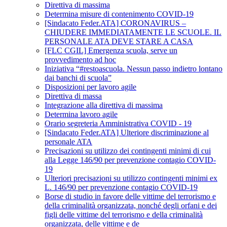
Direttiva di massima
Determina misure di contenimento COVID-19
[Sindacato Feder.ATA] CORONAVIRUS –
CHIUDERE IMMEDIATAMENTE LE SCUOLE. IL
PERSONALE ATA DEVE STARE A CASA
[FLC CGIL] Emergenza scuola, serve un
provvedimento ad hoc
Iniziativa “#restoascuola. Nessun passo indietro lontano
dai banchi di scuola”
Disposizioni per lavoro agile
Direttiva di massa
Integrazione alla direttiva di massima
Determina lavoro agile
Orario segreteria Amministrativa COVID - 19
[Sindacato Feder.ATA] Ulteriore discriminazione al
personale ATA
Precisazioni su utilizzo dei contingenti minimi di cui
alla Legge 146/90 per prevenzione contagio COVID-
19
Ulteriori precisazioni su utilizzo contingenti minimi ex
L. 146/90 per prevenzione contagio COVID-19
Borse di studio in favore delle vittime del terrorismo e
della criminalità organizzata, nonché degli orfani e dei
figli delle vittime del terrorismo e della criminalità
organizzata, delle vittime e de