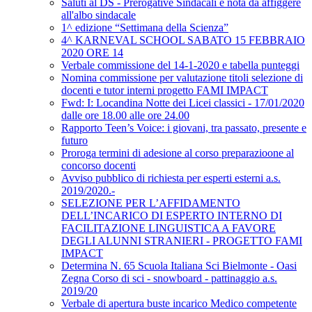
Saluti al DS - Prerogative Sindacali e nota da affiggere
all'albo sindacale
1^ edizione “Settimana della Scienza”
4^ KARNEVAL SCHOOL SABATO 15 FEBBRAIO
2020 ORE 14
Verbale commissione del 14-1-2020 e tabella punteggi
Nomina commissione per valutazione titoli selezione di
docenti e tutor interni progetto FAMI IMPACT
Fwd: I: Locandina Notte dei Licei classici - 17/01/2020
dalle ore 18.00 alle ore 24.00
Rapporto Teen’s Voice: i giovani, tra passato, presente e
futuro
Proroga termini di adesione al corso preparazioone al
concorso docenti
Avviso pubblico di richiesta per esperti esterni a.s.
2019/2020.-
SELEZIONE PER L’AFFIDAMENTO
DELL’INCARICO DI ESPERTO INTERNO DI
FACILITAZIONE LINGUISTICA A FAVORE
DEGLI ALUNNI STRANIERI - PROGETTO FAMI
IMPACT
Determina N. 65 Scuola Italiana Sci Bielmonte - Oasi
Zegna Corso di sci - snowboard - pattinaggio a.s.
2019/20
Verbale di apertura buste incarico Medico competente