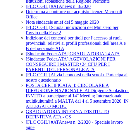
istituzioni scolastiche della Regione Piemonte
[FLC CGIL] #ATAnews n. 3/2020
Determina a contrarre per acquisto licenze Microsoft
Office
Nota sindacale anief del 5 maggio 2020
[FLC CGIL] Scuola: indicazioni del Ministero per
l'avvio della Fase 2
Indizione dei concorsi per titoli per l’accesso ai ruoli
provinciali, relativi ai profili professionali dell’area A e
B del personale ATA
[Sindacato Feder.ATA] GRADUATORIA 24 ATA
[Sindacato Feder.ATA] AGEVOLAZIONI PER
CONSEGUIRE I MASTER+24 CFU PER I
PARENTI DEL PERSONALE ATA
[FLC CGIL] Al via i concorsi nella scuola. Partecipa al
nostro questionario
POSTA CERTIFICATA: I: CIRCOLARE A
DIFFUSIONE NAZIONALE. Al Dirigente Scolastico.
INVITO a partecipare al 14° Meeting Internazionale
multikulturalità a MALTA dal 4 al 5 settembre 2020. IN
ALLEGATO MODU
GRADUATORIA INTERNA D'ISTITUTO
DEFINITIVA ATA - CS
[FLC CGIL] #ATAnews n. 2/2020 - Speciale lavoro
agile