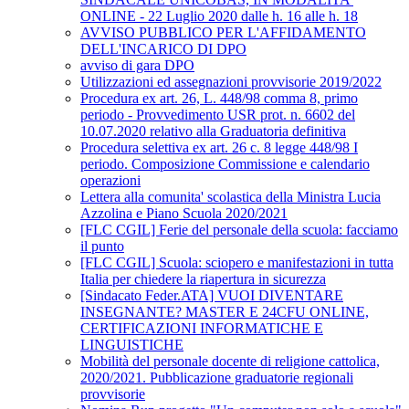
ONLINE - 22 Luglio 2020 dalle h. 16 alle h. 18
AVVISO PUBBLICO PER L'AFFIDAMENTO
DELL'INCARICO DI DPO
avviso di gara DPO
Utilizzazioni ed assegnazioni provvisorie 2019/2022
Procedura ex art. 26, L. 448/98 comma 8, primo
periodo - Provvedimento USR prot. n. 6602 del
10.07.2020 relativo alla Graduatoria definitiva
Procedura selettiva ex art. 26 c. 8 legge 448/98 I
periodo. Composizione Commissione e calendario
operazioni
Lettera alla comunita' scolastica della Ministra Lucia
Azzolina e Piano Scuola 2020/2021
[FLC CGIL] Ferie del personale della scuola: facciamo
il punto
[FLC CGIL] Scuola: sciopero e manifestazioni in tutta
Italia per chiedere la riapertura in sicurezza
[Sindacato Feder.ATA] VUOI DIVENTARE
INSEGNANTE? MASTER E 24CFU ONLINE,
CERTIFICAZIONI INFORMATICHE E
LINGUISTICHE
Mobilità del personale docente di religione cattolica,
2020/2021. Pubblicazione graduatorie regionali
provvisorie