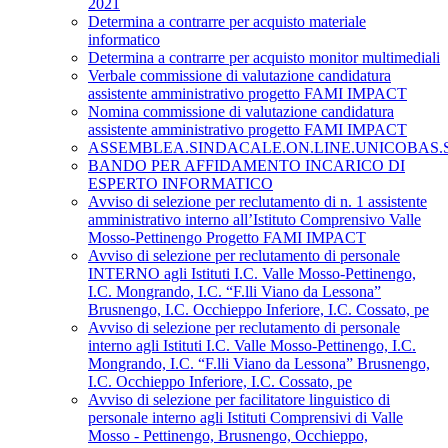
2021
Determina a contrarre per acquisto materiale
informatico
Determina a contrarre per acquisto monitor multimediali
Verbale commissione di valutazione candidatura
assistente amministrativo progetto FAMI IMPACT
Nomina commissione di valutazione candidatura
assistente amministrativo progetto FAMI IMPACT
ASSEMBLEA.SINDACALE.ON.LINE.UNICOBAS.SCU
BANDO PER AFFIDAMENTO INCARICO DI
ESPERTO INFORMATICO
Avviso di selezione per reclutamento di n. 1 assistente
amministrativo interno all’Istituto Comprensivo Valle
Mosso-Pettinengo Progetto FAMI IMPACT
Avviso di selezione per reclutamento di personale
INTERNO agli Istituti I.C. Valle Mosso-Pettinengo,
I.C. Mongrando, I.C. “F.lli Viano da Lessona”
Brusnengo, I.C. Occhieppo Inferiore, I.C. Cossato, pe
Avviso di selezione per reclutamento di personale
interno agli Istituti I.C. Valle Mosso-Pettinengo, I.C.
Mongrando, I.C. “F.lli Viano da Lessona” Brusnengo,
I.C. Occhieppo Inferiore, I.C. Cossato, pe
Avviso di selezione per facilitatore linguistico di
personale interno agli Istituti Comprensivi di Valle
Mosso - Pettinengo, Brusnengo, Occhieppo,