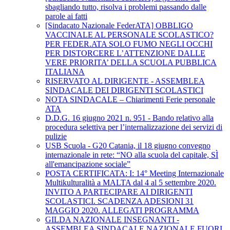
sbagliando tutto, risolva i problemi passando dalle
parole ai fatti
[Sindacato Nazionale FederATA] OBBLIGO
VACCINALE AL PERSONALE SCOLASTICO?
PER FEDER.ATA SOLO FUMO NEGLI OCCHI
PER DISTORCERE L’ATTENZIONE DALLE
VERE PRIORITA’ DELLA SCUOLA PUBBLICA
ITALIANA
RISERVATO AL DIRIGENTE - ASSEMBLEA
SINDACALE DEI DIRIGENTI SCOLASTICI
NOTA SINDACALE – Chiarimenti Ferie personale
ATA
D.D.G. 16 giugno 2021 n. 951 - Bando relativo alla
procedura selettiva per l’internalizzazione dei servizi di
pulizie
USB Scuola - G20 Catania, il 18 giugno convegno
internazionale in rete: “NO alla scuola del capitale, SÌ
all'emancipazione sociale”
POSTA CERTIFICATA: I: 14° Meeting Internazionale
Multikulturalità a MALTA dal 4 al 5 settembre 2020.
INVITO A PARTECIPARE AI DIRIGENTI
SCOLASTICI. SCADENZA ADESIONI 31
MAGGIO 2020. ALLEGATI PROGRAMMA
GILDA NAZIONALE INSEGNANTI -
ASSEMBLEA SINDACALE NAZIONALE FUORI