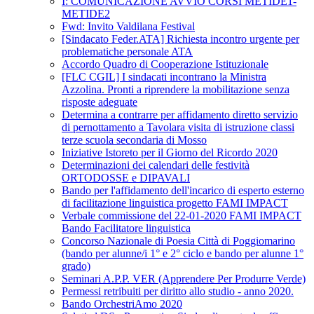
I: COMUNICAZIONE AVVIO CORSI METIDE1-
METIDE2
Fwd: Invito Valdilana Festival
[Sindacato Feder.ATA] Richiesta incontro urgente per
problematiche personale ATA
Accordo Quadro di Cooperazione Istituzionale
[FLC CGIL] I sindacati incontrano la Ministra
Azzolina. Pronti a riprendere la mobilitazione senza
risposte adeguate
Determina a contrarre per affidamento diretto servizio
di pernottamento a Tavolara visita di istruzione classi
terze scuola secondaria di Mosso
Iniziative Istoreto per il Giorno del Ricordo 2020
Determinazioni dei calendari delle festività
ORTODOSSE e DIPAVALI
Bando per l'affidamento dell'incarico di esperto esterno
di facilitazione linguistica progetto FAMI IMPACT
Verbale commissione del 22-01-2020 FAMI IMPACT
Bando Facilitatore linguistica
Concorso Nazionale di Poesia Città di Poggiomarino
(bando per alunne/i 1° e 2° ciclo e bando per alunne 1°
grado)
Seminari A.P.P. VER (Apprendere Per Produrre Verde)
Permessi retribuiti per diritto allo studio - anno 2020.
Bando OrchestriAmo 2020