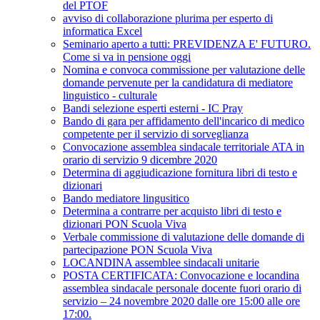
del PTOF
avviso di collaborazione plurima per esperto di
informatica Excel
Seminario aperto a tutti: PREVIDENZA E' FUTURO.
Come si va in pensione oggi
Nomina e convoca commissione per valutazione delle
domande pervenute per la candidatura di mediatore
linguistico - culturale
Bandi selezione esperti esterni - IC Pray
Bando di gara per affidamento dell'incarico di medico
competente per il servizio di sorveglianza
Convocazione assemblea sindacale territoriale ATA in
orario di servizio 9 dicembre 2020
Determina di aggiudicazione fornitura libri di testo e
dizionari
Bando mediatore lingusitico
Determina a contrarre per acquisto libri di testo e
dizionari PON Scuola Viva
Verbale commissione di valutazione delle domande di
partecipazione PON Scuola Viva
LOCANDINA assemblee sindacali unitarie
POSTA CERTIFICATA: Convocazione e locandina
assemblea sindacale personale docente fuori orario di
servizio – 24 novembre 2020 dalle ore 15:00 alle ore
17:00.