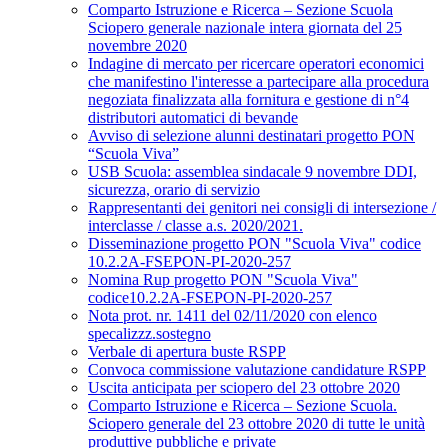
Comparto Istruzione e Ricerca – Sezione Scuola
Sciopero generale nazionale intera giornata del 25
novembre 2020
Indagine di mercato per ricercare operatori economici
che manifestino l'interesse a partecipare alla procedura
negoziata finalizzata alla fornitura e gestione di n°4
distributori automatici di bevande
Avviso di selezione alunni destinatari progetto PON
“Scuola Viva”
USB Scuola: assemblea sindacale 9 novembre DDI,
sicurezza, orario di servizio
Rappresentanti dei genitori nei consigli di intersezione /
interclasse / classe a.s. 2020/2021.
Disseminazione progetto PON "Scuola Viva" codice
10.2.2A-FSEPON-PI-2020-257
Nomina Rup progetto PON "Scuola Viva"
codice10.2.2A-FSEPON-PI-2020-257
Nota prot. nr. 1411 del 02/11/2020 con elenco
specalizzz.sostegno
Verbale di apertura buste RSPP
Convoca commissione valutazione candidature RSPP
Uscita anticipata per sciopero del 23 ottobre 2020
Comparto Istruzione e Ricerca – Sezione Scuola.
Sciopero generale del 23 ottobre 2020 di tutte le unità
produttive pubbliche e private