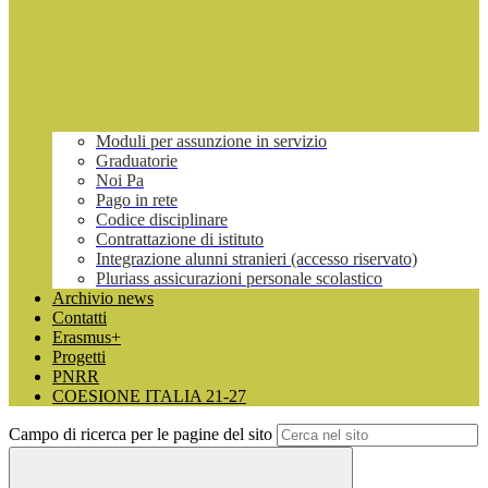
Moduli per assunzione in servizio
Graduatorie
Noi Pa
Pago in rete
Codice disciplinare
Contrattazione di istituto
Integrazione alunni stranieri (accesso riservato)
Pluriass assicurazioni personale scolastico
Archivio news
Contatti
Erasmus+
Progetti
PNRR
COESIONE ITALIA 21-27
Campo di ricerca per le pagine del sito