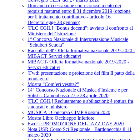
Domanda di cessazione con riconoscimento dei
requisiti maturati entro il 31 dicembre 2019 (opzione
per il trattamento contributivo - articolo 16
DecretoLegge 28 gennaio)
[FLC CGIL] “Bonus docenti”: avviato il confronto al
Ministero dell’Istruzione
1° Concorso Nazionale di Interpretazione Musicale
"Schubert Scuola"
Raccolta dell' Offerta formativa nazionale 2019-2020 -
MIBACT Servizi educativi
MiBACT- Offerta formativa nazionale 2019-2020 -
Servizi educativi
[Fwd: presentazione e proiezione del film Il patto della
montagna]
Mostra “Com’eri vestita?”
14° Concorso Nazionale di Musica d'Insieme e per
Solisti - Campobasso 27 e 28 aprile 2020
[FLC CGIL] Reclutamento e abilitazioni: è rottura fra
sindacati e ministero
MUSICA - Concorso CIMP Rossini 2020
Mostra Libro Occhieppo Inferiore
Fwd: I: PROMOZIONE DEL JAZZ DAY 2020
Nota USR Corso Sci Regionale - Bardonecchia 8-11
marzo 2020