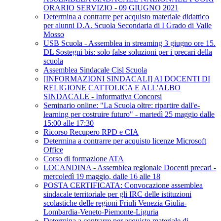
ORARIO SERVIZIO - 09 GIUGNO 2021
Determina a contrarre per acquisto materiale didattico
per alunni D.A. Scuola Secondaria di I Grado di Valle
Mosso
USB Scuola - Assemblea in streaming 3 giugno ore 15.
DL Sostegni bis: solo false soluzioni per i precari della
scuola
Assemblea Sindacale Cisl Scuola
[INFORMAZIONI SINDACALI] AI DOCENTI DI
RELIGIONE CATTOLICA E ALL'ALBO
SINDACALE - Informativa Concorsi
Seminario online: "La Scuola oltre: ripartire dall'e-
learning per costruire futuro" - martedì 25 maggio dalle
15:00 alle 17:30
Ricorso Recupero RPD e CIA
Determina a contrarre per acquisto licenze Microsoft
Office
Corso di formazione ATA
LOCANDINA - Assemblea regionale Docenti precari -
mercoledì 19 maggio, dalle 16 alle 18
POSTA CERTIFICATA: Convocazione assemblea
sindacale territoriale per gli IRC delle istituzioni
scolastiche delle regioni Friuli Venezia Giulia-
Lombardia-Veneto-Piemonte-Liguria
Determina a contrarre per acquisto materiale di