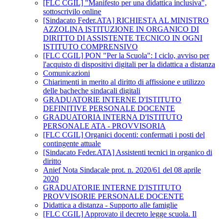
[FLC CGIL] "Manifesto per una didattica inclusiva",
sottoscrivilo online
[Sindacato Feder.ATA] RICHIESTA AL MINISTRO
AZZOLINA ISTITUZIONE IN ORGANICO DI
DIRITTO DI ASSISTENTE TECNICO IN OGNI
ISTITUTO COMPRENSIVO
[FLC CGIL] PON "Per la Scuola": I ciclo, avviso per
l'acquisto di dispositivi digitali per la didattica a distanza
Comunicazioni
Chiarimenti in merito al diritto di affissione e utilizzo
delle bacheche sindacali digitali
GRADUATORIE INTERNE D'ISTITUTO
DEFINITIVE PERSONALE DOCENTE
GRADUATORIA INTERNA D'ISTITUTO
PERSONALE ATA - PROVVISORIA
[FLC CGIL] Organici docenti: confermati i posti del
contingente attuale
[Sindacato Feder.ATA] Assistenti tecnici in organico di
diritto
Anief Nota Sindacale prot. n. 2020/61 del 08 aprile
2020
GRADUATORIE INTERNE D'ISTITUTO
PROVVISORIE PERSONALE DOCENTE
Didattica a distanza - Supporto alle famiglie
[FLC CGIL] Approvato il decreto legge scuola. Il