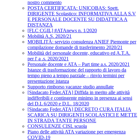
nostro commento
POSTA CERTIFICATA: UNICOBAS: Spett.
DIRIGENTE Scolastico: INFORMATIVA ALLA S.V
E PERSONALE DOCENTE SU DIDATTICA A
DISTANZA
[FLC CGIL] #ATAnews n. 1/2020
Mobilità A.S. 2020/21
MOBILITÀ: servizio consulenza ANIEF Piemonte per
compilazione domande di trasferimento 2020/21
Mobilità del personale docente, educativo ed A.T.A.
per l' a .s. 2020/2021
Personale docente e ATA – Part time a.s. 2020/2021
Istanze di trasformazione del rapporto di lavoro da
tempo pieno a tempo parziale – rinvio termini per
presentazione istanza
Supporto rimborso vacanze studio annullate
[Sindacato Feder.ATA] Diffida in merito alle attività
indifferibili e contingente minimo in presenza ai sensi
del D.L 6/2020 e D.L. 18/2020
[Sindacato Feder.ATA] DECRETO CURA ITALIA
SCARICA SU DIRIGENTI SCOLASTICI E METTE
IN STRADA TANTE PERSONE
CONSULENZE CISL scuola
Piano delle attività ATA variazione per emergenza
COVID-19