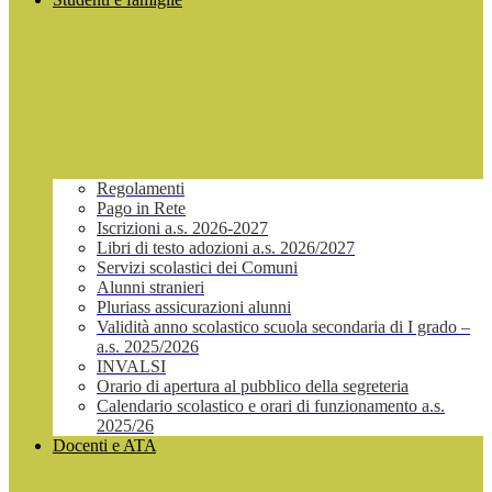
Regolamenti
Pago in Rete
Iscrizioni a.s. 2026-2027
Libri di testo adozioni a.s. 2026/2027
Servizi scolastici dei Comuni
Alunni stranieri
Pluriass assicurazioni alunni
Validità anno scolastico scuola secondaria di I grado –
a.s. 2025/2026
INVALSI
Orario di apertura al pubblico della segreteria
Calendario scolastico e orari di funzionamento a.s.
2025/26
Docenti e ATA