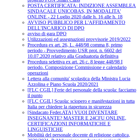
POSTA CERTIFICATA: INDIZIONE ASSEMBLEA
SINDACALE UNICOBAS, IN MODALITA'
ONLINE - 22 Luglio 2020 dalle h. 16 alle h. 18
AVVISO PUBBLICO PER L'AFFIDAMENTO
DELL'INCARICO DI DPO
avviso di gara DPO
Utilizzazioni ed assegnazioni provvisorie 2019/2022
Procedura ex art. 26, L. 448/98 comma 8, primo
periodo - Provvedimento USR prot. n. 6602 del
10.07.2020 relativo alla Graduatoria definitiva
Procedura selettiva ex art. 26 c. 8 legge 448/98 I
periodo. Composizione Commissione e calendario
operazioni
Lettera alla comunita' scolastica della Ministra Lucia
Azzolina e Piano Scuola 2020/2021
[FLC CGIL] Ferie del personale della scuola: facciamo
il punto
[FLC CGIL] Scuola: sciopero e manifestazioni in tutta
Italia per chiedere la riapertura in sicurezza
[Sindacato Feder.ATA] VUOI DIVENTARE
INSEGNANTE? MASTER E 24CFU ONLINE,
CERTIFICAZIONI INFORMATICHE E
LINGUISTICHE
Mobilità del personale docente di religione cattolica,