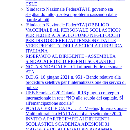
CSLE
[Sindacato Nazionale FederATA] Il governo sta
sbagliando tutto, risolva i problemi passando dalle
parole ai fatti
[Sindacato Nazionale FederATA] OBBLIGO
VACCINALE AL PERSONALE SCOLASTICO?
PER FEDER.ATA SOLO FUMO NEGLI OCCHI
PER DISTORCERE L’ATTENZIONE DALLE
VERE PRIORITA’ DELLA SCUOLA PUBBLICA
ITALIANA
RISERVATO AL DIRIGENTE - ASSEMBLEA
SINDACALE DEI DIRIGENTI SCOLASTICI
NOTA SINDACALE – Chiarimenti Ferie personale
ATA
D.D.G. 16 giugno 2021 n. 951 - Bando relativo alla
procedura selettiva per l’internalizzazione dei servizi di
pulizie
USB Scuola - G20 Catania, il 18 giugno convegno
internazionale in rete: “NO alla scuola del capitale, SÌ
all'emancipazione sociale”
POSTA CERTIFICATA: I: 14° Meeting Internazionale
Multikulturalità a MALTA dal 4 al 5 settembre 2020.
INVITO A PARTECIPARE AI DIRIGENTI
SCOLASTICI. SCADENZA ADESIONI 31
MAGGIO 2020. ALLEGATI PROGRAMMA