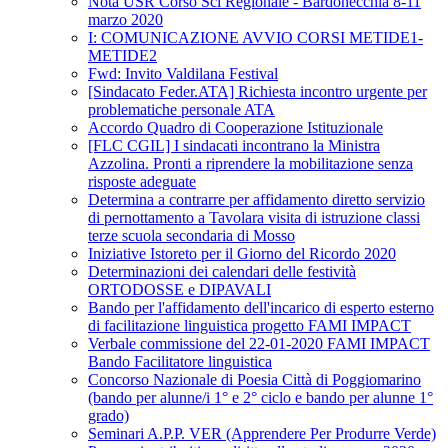
Nota USR Corso Sci Regionale - Bardonecchia 8-11
marzo 2020
I: COMUNICAZIONE AVVIO CORSI METIDE1-
METIDE2
Fwd: Invito Valdilana Festival
[Sindacato Feder.ATA] Richiesta incontro urgente per
problematiche personale ATA
Accordo Quadro di Cooperazione Istituzionale
[FLC CGIL] I sindacati incontrano la Ministra
Azzolina. Pronti a riprendere la mobilitazione senza
risposte adeguate
Determina a contrarre per affidamento diretto servizio
di pernottamento a Tavolara visita di istruzione classi
terze scuola secondaria di Mosso
Iniziative Istoreto per il Giorno del Ricordo 2020
Determinazioni dei calendari delle festività
ORTODOSSE e DIPAVALI
Bando per l'affidamento dell'incarico di esperto esterno
di facilitazione linguistica progetto FAMI IMPACT
Verbale commissione del 22-01-2020 FAMI IMPACT
Bando Facilitatore linguistica
Concorso Nazionale di Poesia Città di Poggiomarino
(bando per alunne/i 1° e 2° ciclo e bando per alunne 1°
grado)
Seminari A.P.P. VER (Apprendere Per Produrre Verde)