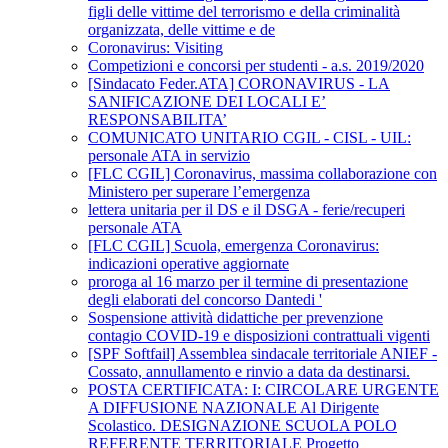
figli delle vittime del terrorismo e della criminalità
organizzata, delle vittime e de
Coronavirus: Visiting
Competizioni e concorsi per studenti - a.s. 2019/2020
[Sindacato Feder.ATA] CORONAVIRUS - LA
SANIFICAZIONE DEI LOCALI E’
RESPONSABILITA’
COMUNICATO UNITARIO CGIL - CISL - UIL:
personale ATA in servizio
[FLC CGIL] Coronavirus, massima collaborazione con
Ministero per superare l’emergenza
lettera unitaria per il DS e il DSGA - ferie/recuperi
personale ATA
[FLC CGIL] Scuola, emergenza Coronavirus:
indicazioni operative aggiornate
proroga al 16 marzo per il termine di presentazione
degli elaborati del concorso Dantedi '
Sospensione attività didattiche per prevenzione
contagio COVID-19 e disposizioni contrattuali vigenti
[SPF Softfail] Assemblea sindacale territoriale ANIEF -
Cossato, annullamento e rinvio a data da destinarsi.
POSTA CERTIFICATA: I: CIRCOLARE URGENTE
A DIFFUSIONE NAZIONALE Al Dirigente
Scolastico. DESIGNAZIONE SCUOLA POLO
REFERENTE TERRITORIALE Progetto