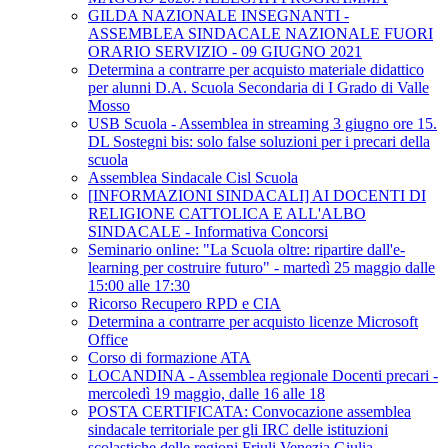
GILDA NAZIONALE INSEGNANTI -
ASSEMBLEA SINDACALE NAZIONALE FUORI
ORARIO SERVIZIO - 09 GIUGNO 2021
Determina a contrarre per acquisto materiale didattico
per alunni D.A. Scuola Secondaria di I Grado di Valle
Mosso
USB Scuola - Assemblea in streaming 3 giugno ore 15.
DL Sostegni bis: solo false soluzioni per i precari della
scuola
Assemblea Sindacale Cisl Scuola
[INFORMAZIONI SINDACALI] AI DOCENTI DI
RELIGIONE CATTOLICA E ALL'ALBO
SINDACALE - Informativa Concorsi
Seminario online: "La Scuola oltre: ripartire dall'e-
learning per costruire futuro" - martedì 25 maggio dalle
15:00 alle 17:30
Ricorso Recupero RPD e CIA
Determina a contrarre per acquisto licenze Microsoft
Office
Corso di formazione ATA
LOCANDINA - Assemblea regionale Docenti precari -
mercoledì 19 maggio, dalle 16 alle 18
POSTA CERTIFICATA: Convocazione assemblea
sindacale territoriale per gli IRC delle istituzioni
scolastiche delle regioni Friuli Venezia Giulia-