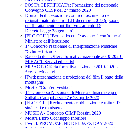
POSTA CERTIFICATA: Formazione del personale:
Convegno CESP del 27 marzo 2020
Domanda di cessazione con riconoscimento dei
requisiti maturati entro il 31 dicembre 2019 (opzione
per il trattamento contributivo - articolo 16
DecretoLegge 28 gennaio)
[FLC CGIL] “Bonus docenti”: avviato il confronto al
Ministero dell’Istruzione
1° Concorso Nazionale di Interpretazione Musicale
"Schubert Scuola"
Raccolta dell' Offerta formativa nazionale 2019-2020 -
MIBACT Servizi educativi
MiBACT- Offerta formativa nazionale 2019-2020 -
Servizi educativi
[Fwd: presentazione e proiezione del film Il patto della
montagna]
Mostra “Com’eri vestita?”
14° Concorso Nazionale di Musica d'Insieme e per
Solisti - Campobasso 27 e 28 aprile 2020
[FLC CGIL] Reclutamento e abilitazioni: è rottura fra
sindacati e ministero
MUSICA - Concorso CIMP Rossini 2020
Mostra Libro Occhieppo Inferiore
Fwd: I: PROMOZIONE DEL JAZZ DAY 2020