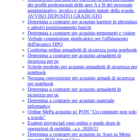
dei profili professionali delle aree A e B del personale
amministrativo, tecnico e ausiliario statale della scuola.
AVVISO DEPOSITO GRADUATO
Determina a contrarre per acquisto barriere in plexiglass
e adesivi posizionamento banchi
Determina a contrarre per acquisto termometri e visiere
Verbale commissione giudicatrice per l'affidamento
dell'incarico DPO
Conferma ordine armadietti di sicurezza porta notebook
Determina a contrarre per acquisto armadietti di
sicurezza per pc
Schede prodotto per acquisto armadietti di sicurezza per
notebook
Nessuna convenzione per acquisto armadi di sicurezza
per notebook
Determina a contrarre per acquisto armadietti di
sicurezza per pc
Determina a contrarre per acquisto materiale
informatico
Ordine MePa acquisto pc PON "Un computer non solo
a scuola"
Esuberi provinciali ogni ordine e grado dopo le
operazioni di mobilità - a.s. 2020/21
Determina a contrarre per acquisto pc Asus su Mepa
progetto PON Smart Class