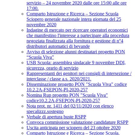
servizio – 24 novembre 2020 dalle ore 15:00 alle ore
17:00.
Comparto Istruzione e Ricerca – Sezione Scuola
Sciopero generale nazionale intera giornata del 25
novembre 2020
Indagine di mercato per ricercare operatori economici
che manifestino l'interesse a partecipare alla procedura
negoziata finalizzata alla fornitura e gestione di n°4
distributori automatici di bevande
Avviso di selezione alunni destinatari progetto PON
“Scuola Viva”
USB Scuola: assemblea sindacale 9 novembre DDI,
sicurezza, orario di servizio
Rappresentanti dei genitori nei consigli di intersezione /
interclasse / classe a.s. 2020/2021.
Disseminazione progetto PON "Scuola Viva" codice
10.2.2A-FSEPON-PI-2020-257
Nomina Rup progetto PON "Scuola Viva"
codice10.2.2A-FSEPON-PI-2020-257
Nota prot. nr. 1411 del 02/11/2020 con elenco
specalizzz.sostegno
Verbale di apertura buste RSPP
Convoca commissione valutazione candidature RSPP
Uscita anticipata per sciopero del 23 ottobre 2020
Comparto Istruzione e Ricerca – Sezione Scuola.