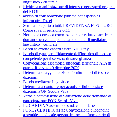
linguistico - culturale
Richiesta manifestazione di interesse per esperti progetti
del PTOF
avviso di collaborazione plurima per esperto di
informatica Excel
Seminario aperto a tutti: PREVIDENZA E' FUTURO.
Come si va in pensione oggi
Nomina e convoca commissione per valutazione delle
domande pervenute per la candidatura di mediatore
linguistico - culturale
Bandi selezione esperti esterni - IC Pray
Bando di gara per affidamento dell'incarico di medico
competente per il servizio di sorveglianza
Convocazione assemblea sindacale territoriale ATA in
orario di servizio 9 dicembre 2020
Determina di aggiudicazione fornitura libri di testo e
dizionari
Bando mediatore lingusitico
Determina a contrarre per acquisto libri di testo e
dizionari PON Scuola Viva
Verbale commissione di valutazione delle domande di
partecipazione PON Scuola Viva
LOCANDINA assemblee sindacali unitarie
POSTA CERTIFICATA: Convocazione e locandina
assemblea sindacale personale docente fuori orario di