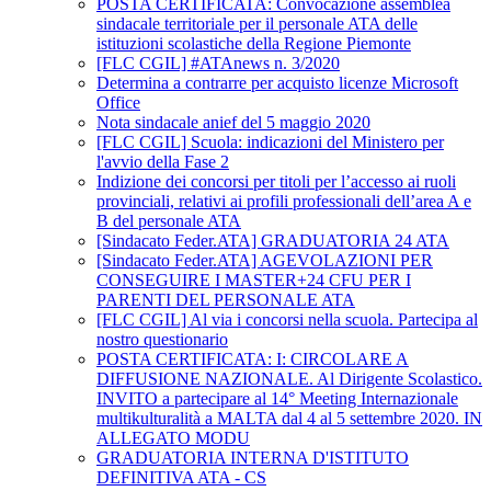
POSTA CERTIFICATA: Convocazione assemblea
sindacale territoriale per il personale ATA delle
istituzioni scolastiche della Regione Piemonte
[FLC CGIL] #ATAnews n. 3/2020
Determina a contrarre per acquisto licenze Microsoft
Office
Nota sindacale anief del 5 maggio 2020
[FLC CGIL] Scuola: indicazioni del Ministero per
l'avvio della Fase 2
Indizione dei concorsi per titoli per l’accesso ai ruoli
provinciali, relativi ai profili professionali dell’area A e
B del personale ATA
[Sindacato Feder.ATA] GRADUATORIA 24 ATA
[Sindacato Feder.ATA] AGEVOLAZIONI PER
CONSEGUIRE I MASTER+24 CFU PER I
PARENTI DEL PERSONALE ATA
[FLC CGIL] Al via i concorsi nella scuola. Partecipa al
nostro questionario
POSTA CERTIFICATA: I: CIRCOLARE A
DIFFUSIONE NAZIONALE. Al Dirigente Scolastico.
INVITO a partecipare al 14° Meeting Internazionale
multikulturalità a MALTA dal 4 al 5 settembre 2020. IN
ALLEGATO MODU
GRADUATORIA INTERNA D'ISTITUTO
DEFINITIVA ATA - CS