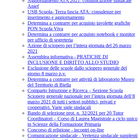
Aggiornamento ATA 2021: comunicazione sindacale
Anief
USB Scuola- Terza fascia ATA: consulenze per
inserimento e aggiornamento
Determina a contrarre per acquisto tavolette grafiche
PON Scuola Viva
Determina a contrarre per acquisto notebook e monitor
per ufficio di segreteria
Azione di sciopero per l’intera giornata del 26 marzo
2021
Assemblea informativa - PRATICHE DI
INCLUSIONE E DIRITTO ALLO STUDIO
Esclusione delle scuole dallo sciopero generale del
giorno 8 marzo p.v.
Determina a contrarre per attività di laboratorio Museo
del Territorio di Biella
Comparto Istruzione e Ricerca – Sezione Scuola
Sciopero generale nazionale per l’intera giornata dell’8
marzo 2021 di tutti i settori pubblici, privati e
cooperativi. Varie sigle sindacali
Bando di selezione prot. n. 32/2021 per 20 Tutor
Coordinatori – Corso di Laurea Magistrale a ciclo unico
in Scienze della Formazione Primaria
Concorso di religione - incontri on-line
Comunicazione sindacale - Vertenza sindacale supplenti