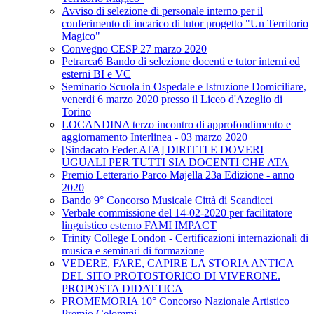
Avviso di selezione di personale interno per il
conferimento di incarico di tutor progetto "Un Territorio
Magico"
Convegno CESP 27 marzo 2020
Petrarca6 Bando di selezione docenti e tutor interni ed
esterni BI e VC
Seminario Scuola in Ospedale e Istruzione Domiciliare,
venerdì 6 marzo 2020 presso il Liceo d'Azeglio di
Torino
LOCANDINA terzo incontro di approfondimento e
aggiornamento Interlinea - 03 marzo 2020
[Sindacato Feder.ATA] DIRITTI E DOVERI
UGUALI PER TUTTI SIA DOCENTI CHE ATA
Premio Letterario Parco Majella 23a Edizione - anno
2020
Bando 9° Concorso Musicale Città di Scandicci
Verbale commissione del 14-02-2020 per facilitatore
linguistico esterno FAMI IMPACT
Trinity College London - Certificazioni internazionali di
musica e seminari di formazione
VEDERE, FARE, CAPIRE LA STORIA ANTICA
DEL SITO PROTOSTORICO DI VIVERONE.
PROPOSTA DIDATTICA
PROMEMORIA 10° Concorso Nazionale Artistico
Premio Celommi