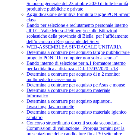
Sciopero generale del 23 ottobre 2020 di tutte le unità
produttive pubbliche e private
Aggiudicazione definitiva fornitura targhe PON Smart
class
Bando per selezione e reclutamento personale interno
all’I.C. Valle Mosso-Pettinengo e alle Istituzioni
scolastiche della provincia di Biella, per l’affidamento
dell’incarico di Responsabile del Servi
WEB-ASSEMBLEA SINDACALE UNITARIA
Determina a contrarre per acquisto targhe pubblicitarie
progetto PON "Un computer non solo a scuola"
Bando interno di selezione per n.1 formatore interno
per la didattica a distanza - D.l. 17/03/2020 n.18
Determina a contrarre per acquisto di n.2 monitor
multimediali e casse audio
Determina a contrarre per acquisto pc Asus e mouse
Determina a contrarre per acquisto materiale
informatico
Determina a contrarre per acquisto aspiratori,
lavasciuga, lavamoquette
Determina a contrarre per acquisto materiale igienico
sanitario
Concorso straordinario docenti scuola secondaria -
Commissioni di valutazione - Proroga termini per la
presentazione delle candidature fin al 30 settembre