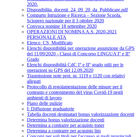
2020.
Disponibilita_docenti_24_09_20_da_Pubblicare.pdf
Comparto Istruzione e Ricerca – Sezione Scuola.
Sciopero nazionale per il 3 ottobre 2020
Convoca nomine 18 settembre 2020
OPERAZIONI DI NOMINA A.S. 2020-2021
PERSONALE ATA
Elenco_CS_Modificato
Elenchi disponibilità per operazione assunzione da GPS
del 11/09/2020 - Classi di Concorso LINGUA I° e II°
Grado
Elenchi disponibilità CdC I° e II° grado utili per le
operazioni su GPS del 12.09.2020
Trasmissione note prot. nr. 1119 e 1120 con relativi
allegati
Protocollo di regolamentazione delle misure per il
contrasto e contenimento del virus Covid-19 negli
ambienti di lavoro
Piano delle pulizie
I: Diffusione graduatorie
Tabella docenti destinatari bonus valorizzazione docenti
Determina bonus valorizzazione docenti
Determina a contrarre per acquisto toner
Determina a contrarre per acquisto lim
Concorsi per soli titoli per l'accesso ai ruoli provinciali