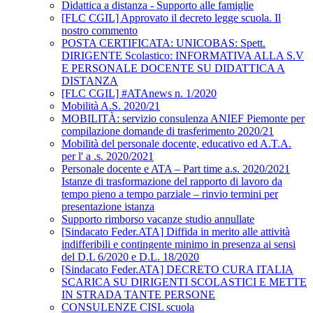
Didattica a distanza - Supporto alle famiglie
[FLC CGIL] Approvato il decreto legge scuola. Il
nostro commento
POSTA CERTIFICATA: UNICOBAS: Spett.
DIRIGENTE Scolastico: INFORMATIVA ALLA S.V
E PERSONALE DOCENTE SU DIDATTICA A
DISTANZA
[FLC CGIL] #ATAnews n. 1/2020
Mobilità A.S. 2020/21
MOBILITÀ: servizio consulenza ANIEF Piemonte per
compilazione domande di trasferimento 2020/21
Mobilità del personale docente, educativo ed A.T.A.
per l' a .s. 2020/2021
Personale docente e ATA – Part time a.s. 2020/2021
Istanze di trasformazione del rapporto di lavoro da
tempo pieno a tempo parziale – rinvio termini per
presentazione istanza
Supporto rimborso vacanze studio annullate
[Sindacato Feder.ATA] Diffida in merito alle attività
indifferibili e contingente minimo in presenza ai sensi
del D.L 6/2020 e D.L. 18/2020
[Sindacato Feder.ATA] DECRETO CURA ITALIA
SCARICA SU DIRIGENTI SCOLASTICI E METTE
IN STRADA TANTE PERSONE
CONSULENZE CISL scuola