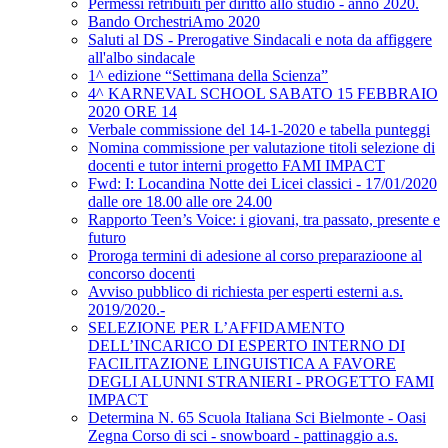
Permessi retribuiti per diritto allo studio - anno 2020.
Bando OrchestriAmo 2020
Saluti al DS - Prerogative Sindacali e nota da affiggere
all'albo sindacale
1^ edizione “Settimana della Scienza”
4^ KARNEVAL SCHOOL SABATO 15 FEBBRAIO
2020 ORE 14
Verbale commissione del 14-1-2020 e tabella punteggi
Nomina commissione per valutazione titoli selezione di
docenti e tutor interni progetto FAMI IMPACT
Fwd: I: Locandina Notte dei Licei classici - 17/01/2020
dalle ore 18.00 alle ore 24.00
Rapporto Teen’s Voice: i giovani, tra passato, presente e
futuro
Proroga termini di adesione al corso preparazioone al
concorso docenti
Avviso pubblico di richiesta per esperti esterni a.s.
2019/2020.-
SELEZIONE PER L’AFFIDAMENTO
DELL’INCARICO DI ESPERTO INTERNO DI
FACILITAZIONE LINGUISTICA A FAVORE
DEGLI ALUNNI STRANIERI - PROGETTO FAMI
IMPACT
Determina N. 65 Scuola Italiana Sci Bielmonte - Oasi
Zegna Corso di sci - snowboard - pattinaggio a.s.