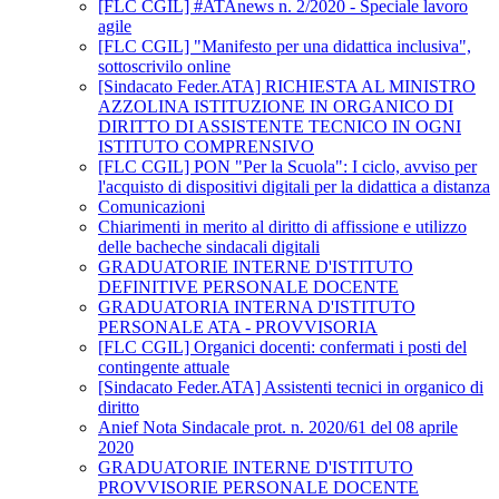
[FLC CGIL] #ATAnews n. 2/2020 - Speciale lavoro
agile
[FLC CGIL] "Manifesto per una didattica inclusiva",
sottoscrivilo online
[Sindacato Feder.ATA] RICHIESTA AL MINISTRO
AZZOLINA ISTITUZIONE IN ORGANICO DI
DIRITTO DI ASSISTENTE TECNICO IN OGNI
ISTITUTO COMPRENSIVO
[FLC CGIL] PON "Per la Scuola": I ciclo, avviso per
l'acquisto di dispositivi digitali per la didattica a distanza
Comunicazioni
Chiarimenti in merito al diritto di affissione e utilizzo
delle bacheche sindacali digitali
GRADUATORIE INTERNE D'ISTITUTO
DEFINITIVE PERSONALE DOCENTE
GRADUATORIA INTERNA D'ISTITUTO
PERSONALE ATA - PROVVISORIA
[FLC CGIL] Organici docenti: confermati i posti del
contingente attuale
[Sindacato Feder.ATA] Assistenti tecnici in organico di
diritto
Anief Nota Sindacale prot. n. 2020/61 del 08 aprile
2020
GRADUATORIE INTERNE D'ISTITUTO
PROVVISORIE PERSONALE DOCENTE