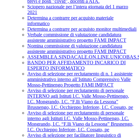
brevi e posti "covid", docenti a ATA.
Sciopero nazionale per l’intera giornata del 1 marzo
2021
Determina a contrarre per acquisto materiale
informatico
Determina a contrarre per acquisto monitor multimediali
Verbale commissione di valutazione candidatura
assistente amministrativo progetto FAMI IMPACT
Nomina commissione di valutazione candidatura
assistente amministrativo progetto FAMI IMPACT
ASSEMBLEA.SINDACALE.ON.LINE.UNICOBAS.SCU
BANDO PER AFFIDAMENTO INCARICO DI
ESPERTO INFORMATICO
Avviso di selezione per reclutamento di n. 1 assistente
amministrativo interno all’Istituto Comprensivo Valle
Mosso-Pettinengo Progetto FAMI IMPACT
Avviso di selezione per reclutamento di personale
INTERNO agli Istituti I.C. Valle Mosso-Pettinengo,
I.C. Mongrando, I.C. “F.lli Viano da Lessona”
Brusnengo, I.C. Occhieppo Inferiore, I.C. Cossato, pe
Avviso di selezione per reclutamento di personale
interno agli Istituti I.C. Valle Mosso-Pettinengo, I.C.
Mongrando, I.C. “F.lli Viano da Lessona” Brusnengo,
I.C. Occhieppo Inferiore, I.C. Cossato, pe
Avviso di selezione per facilitatore linguistico di