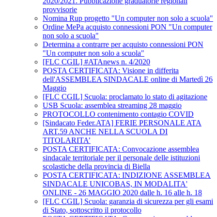
2020/2021. Pubblicazione graduatorie regionali
provvisorie
Nomina Rup progetto "Un computer non solo a scuola"
Ordine MePa acquisto connessioni PON "Un computer
non solo a scuola"
Determina a contrarre per acquisto connessioni PON
"Un computer non solo a scuola"
[FLC CGIL] #ATAnews n. 4/2020
POSTA CERTIFICATA: Visione in differita
dell'ASSEMBLEA SINDACALE online di Martedì 26
Maggio
[FLC CGIL] Scuola: proclamato lo stato di agitazione
USB Scuola: assemblea streaming 28 maggio
PROTOCOLLO contenimento contagio COVID
[Sindacato Feder.ATA] FERIE PERSONALE ATA
ART.59 ANCHE NELLA SCUOLA DI
TITOLARITA’
POSTA CERTIFICATA: Convocazione assemblea
sindacale territoriale per il personale delle istituzioni
scolastiche della provincia di Biella
POSTA CERTIFICATA: INDIZIONE ASSEMBLEA
SINDACALE UNICOBAS, IN MODALITA'
ONLINE - 26 MAGGIO 2020 dalle h. 16 alle h. 18
[FLC CGIL] Scuola: garanzia di sicurezza per gli esami
di Stato, sottoscritto il protocollo