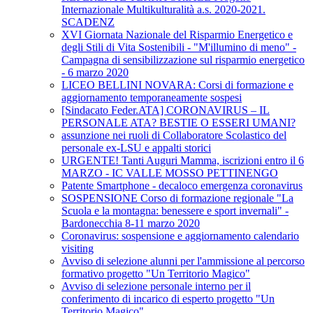
Internazionale Multikulturalità a.s. 2020-2021.
SCADENZ
XVI Giornata Nazionale del Risparmio Energetico e
degli Stili di Vita Sostenibili - "M'illumino di meno" -
Campagna di sensibilizzazione sul risparmio energetico
- 6 marzo 2020
LICEO BELLINI NOVARA: Corsi di formazione e
aggiornamento temporaneamente sospesi
[Sindacato Feder.ATA] CORONAVIRUS – IL
PERSONALE ATA? BESTIE O ESSERI UMANI?
assunzione nei ruoli di Collaboratore Scolastico del
personale ex-LSU e appalti storici
URGENTE! Tanti Auguri Mamma, iscrizioni entro il 6
MARZO - IC VALLE MOSSO PETTINENGO
Patente Smartphone - decaloco emergenza coronavirus
SOSPENSIONE Corso di formazione regionale "La
Scuola e la montagna: benessere e sport invernali" -
Bardonecchia 8-11 marzo 2020
Coronavirus: sospensione e aggiornamento calendario
visiting
Avviso di selezione alunni per l'ammissione al percorso
formativo progetto "Un Territorio Magico"
Avviso di selezione personale interno per il
conferimento di incarico di esperto progetto "Un
Territorio Magico"