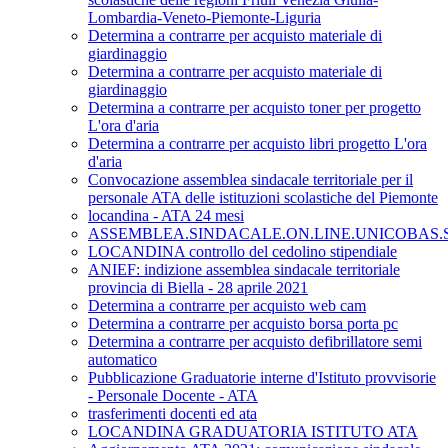
Lombardia-Veneto-Piemonte-Liguria
Determina a contrarre per acquisto materiale di
giardinaggio
Determina a contrarre per acquisto materiale di
giardinaggio
Determina a contrarre per acquisto toner per progetto
L'ora d'aria
Determina a contrarre per acquisto libri progetto L'ora
d'aria
Convocazione assemblea sindacale territoriale per il
personale ATA delle istituzioni scolastiche del Piemonte
locandina - ATA 24 mesi
ASSEMBLEA.SINDACALE.ON.LINE.UNICOBAS.SC
LOCANDINA controllo del cedolino stipendiale
ANIEF: indizione assemblea sindacale territoriale
provincia di Biella - 28 aprile 2021
Determina a contrarre per acquisto web cam
Determina a contrarre per acquisto borsa porta pc
Determina a contrarre per acquisto defibrillatore semi
automatico
Pubblicazione Graduatorie interne d'Istituto provvisorie
- Personale Docente - ATA
trasferimenti docenti ed ata
LOCANDINA GRADUATORIA ISTITUTO ATA