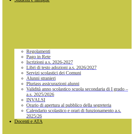
Regolamenti
Pago in Rete
Iscrizioni a.s. 2026-2027
Libri di testo adozioni a.s. 2026/2027
Servizi scolastici dei Comuni
Alunni stranieri
Pluriass assicurazioni alunni
Validità anno scolastico scuola secondaria di I grado –
a.s. 2025/2026
INVALSI
Orario di apertura al pubblico della segreteria
Calendario scolastico e orari di funzionamento a.s.
2025/26
Docenti e ATA