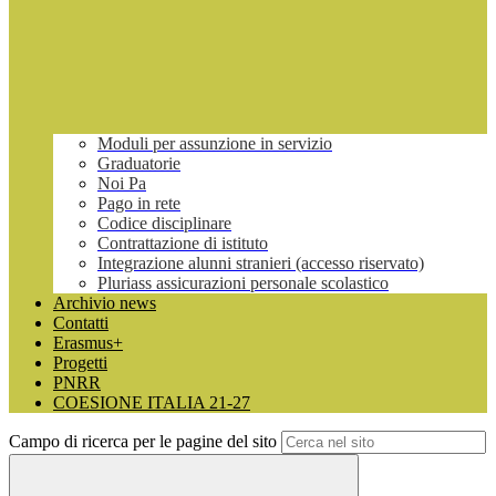
Moduli per assunzione in servizio
Graduatorie
Noi Pa
Pago in rete
Codice disciplinare
Contrattazione di istituto
Integrazione alunni stranieri (accesso riservato)
Pluriass assicurazioni personale scolastico
Archivio news
Contatti
Erasmus+
Progetti
PNRR
COESIONE ITALIA 21-27
Campo di ricerca per le pagine del sito