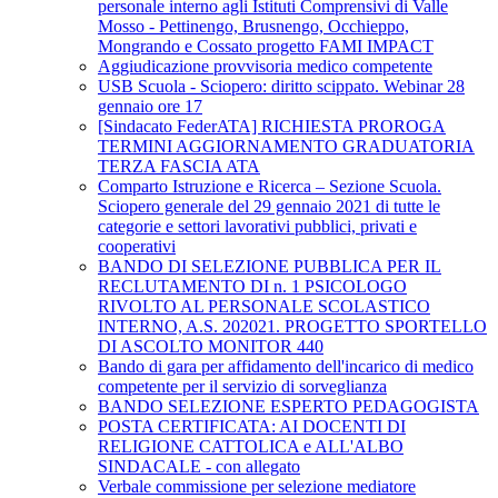
personale interno agli Istituti Comprensivi di Valle
Mosso - Pettinengo, Brusnengo, Occhieppo,
Mongrando e Cossato progetto FAMI IMPACT
Aggiudicazione provvisoria medico competente
USB Scuola - Sciopero: diritto scippato. Webinar 28
gennaio ore 17
[Sindacato FederATA] RICHIESTA PROROGA
TERMINI AGGIORNAMENTO GRADUATORIA
TERZA FASCIA ATA
Comparto Istruzione e Ricerca – Sezione Scuola.
Sciopero generale del 29 gennaio 2021 di tutte le
categorie e settori lavorativi pubblici, privati e
cooperativi
BANDO DI SELEZIONE PUBBLICA PER IL
RECLUTAMENTO DI n. 1 PSICOLOGO
RIVOLTO AL PERSONALE SCOLASTICO
INTERNO, A.S. 202021. PROGETTO SPORTELLO
DI ASCOLTO MONITOR 440
Bando di gara per affidamento dell'incarico di medico
competente per il servizio di sorveglianza
BANDO SELEZIONE ESPERTO PEDAGOGISTA
POSTA CERTIFICATA: AI DOCENTI DI
RELIGIONE CATTOLICA e ALL'ALBO
SINDACALE - con allegato
Verbale commissione per selezione mediatore