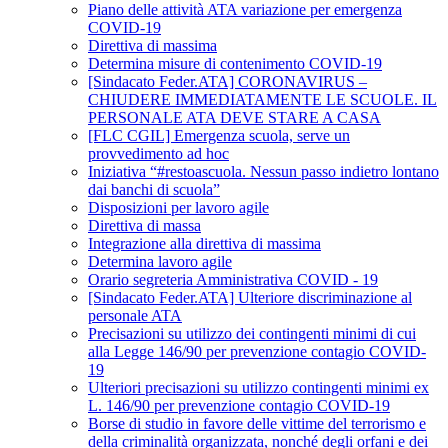
Piano delle attività ATA variazione per emergenza
COVID-19
Direttiva di massima
Determina misure di contenimento COVID-19
[Sindacato Feder.ATA] CORONAVIRUS –
CHIUDERE IMMEDIATAMENTE LE SCUOLE. IL
PERSONALE ATA DEVE STARE A CASA
[FLC CGIL] Emergenza scuola, serve un
provvedimento ad hoc
Iniziativa “#restoascuola. Nessun passo indietro lontano
dai banchi di scuola”
Disposizioni per lavoro agile
Direttiva di massa
Integrazione alla direttiva di massima
Determina lavoro agile
Orario segreteria Amministrativa COVID - 19
[Sindacato Feder.ATA] Ulteriore discriminazione al
personale ATA
Precisazioni su utilizzo dei contingenti minimi di cui
alla Legge 146/90 per prevenzione contagio COVID-
19
Ulteriori precisazioni su utilizzo contingenti minimi ex
L. 146/90 per prevenzione contagio COVID-19
Borse di studio in favore delle vittime del terrorismo e
della criminalità organizzata, nonché degli orfani e dei