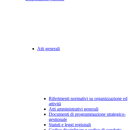
Atti generali
Riferimenti normativi su organizzazione ed
attività
Atti amministrativi generali
Documenti di programmazione strategico-
gestionale
Statuti e leggi regionali
Codice disciplinare e codice di condotta