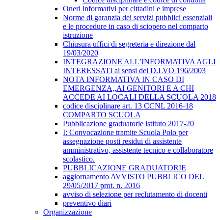
Oneri informativi per cittadini e imprese
Norme di garanzia dei servizi pubblici essenziali
e le procedure in caso di sciopero nel comparto
istruzione
Chiusura uffici di segreteria e direzione dal
19/03/2020
INTEGRAZIONE ALL’INFORMATIVA AGLI
INTERESSATI ai sensi del D.LVO 196/2003
NOTA INFORMATIVA IN CASO DI
EMERGENZA,,AI GENITORI E A CHI
ACCEDE AI LOCALI DELLA SCUOLA 2018
codice disciplinare art. 13 CCNL 2016-18
COMPARTO SCUOLA
Pubblicazione graduatorie istituto 2017-20
I: Convocazione tramite Scuola Polo per
assegnazione posti residui di assistente
amministrativo, assistente tecnico e collaboratore
scolastico.
PUBBLICAZIONE GRADUATORIE
aggiornamento AVVISTO PUBBLICO DEL
29/05/2017 prot. n. 2016
avviso di selezione per reclutamento di docenti
preventivo diari
Organizzazione