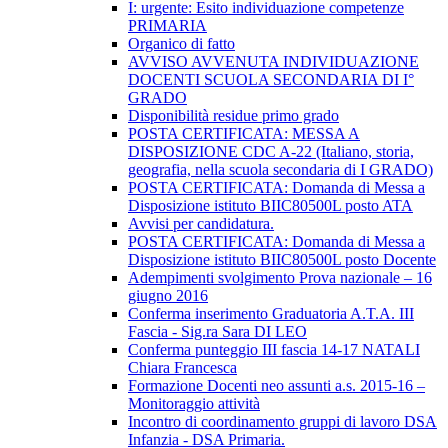
I: urgente: Esito individuazione competenze
PRIMARIA
Organico di fatto
AVVISO AVVENUTA INDIVIDUAZIONE
DOCENTI SCUOLA SECONDARIA DI I°
GRADO
Disponibilità residue primo grado
POSTA CERTIFICATA: MESSA A
DISPOSIZIONE CDC A-22 (Italiano, storia,
geografia, nella scuola secondaria di I GRADO)
POSTA CERTIFICATA: Domanda di Messa a
Disposizione istituto BIIC80500L posto ATA
Avvisi per candidatura.
POSTA CERTIFICATA: Domanda di Messa a
Disposizione istituto BIIC80500L posto Docente
Adempimenti svolgimento Prova nazionale – 16
giugno 2016
Conferma inserimento Graduatoria A.T.A. III
Fascia - Sig.ra Sara DI LEO
Conferma punteggio III fascia 14-17 NATALI
Chiara Francesca
Formazione Docenti neo assunti a.s. 2015-16 –
Monitoraggio attività
Incontro di coordinamento gruppi di lavoro DSA
Infanzia - DSA Primaria.