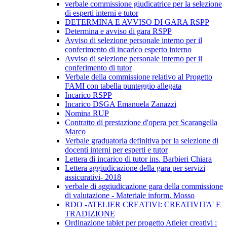
verbale commissione giudicatrice per la selezione
di esperti interni e tutor
DETERMINA E AVVISO DI GARA RSPP
Determina e avviso di gara RSPP
Avviso di selezione personale interno per il
conferimento di incarico esperto interno
Avviso di selezione personale interno per il
conferimento di tutor
Verbale della commissione relativo al Progetto
FAMI con tabella punteggio allegata
Incarico RSPP
Incarico DSGA Emanuela Zanazzi
Nomina RUP
Contratto di prestazione d'opera per Scarangella
Marco
Verbale graduatoria definitiva per la selezione di
docenti interni per esperti e tutor
Lettera di incarico di tutor ins. Barbieri Chiara
Lettera aggiudicazione della gara per servizi
assicurativi- 2018
verbale di aggiudicazione gara della commissione
di valutazione - Materiale inform. Mosso
RDO -ATELIER CREATIVI: CREATIVITA' E
TRADIZIONE
Ordinazione tablet per progetto Atleier creativi :