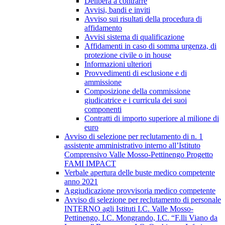
Delibera a contrarre
Avvisi, bandi e inviti
Avviso sui risultati della procedura di
affidamento
Avvisi sistema di qualificazione
Affidamenti in caso di somma urgenza, di
protezione civile o in house
Informazioni ulteriori
Provvedimenti di esclusione e di
ammissione
Composizione della commissione
giudicatrice e i curricula dei suoi
componenti
Contratti di importo superiore al milione di
euro
Avviso di selezione per reclutamento di n. 1
assistente amministrativo interno all’Istituto
Comprensivo Valle Mosso-Pettinengo Progetto
FAMI IMPACT
Verbale apertura delle buste medico competente
anno 2021
Aggiudicazione provvisoria medico competente
Avviso di selezione per reclutamento di personale
INTERNO agli Istituti I.C. Valle Mosso-
Pettinengo, I.C. Mongrando, I.C. “F.lli Viano da