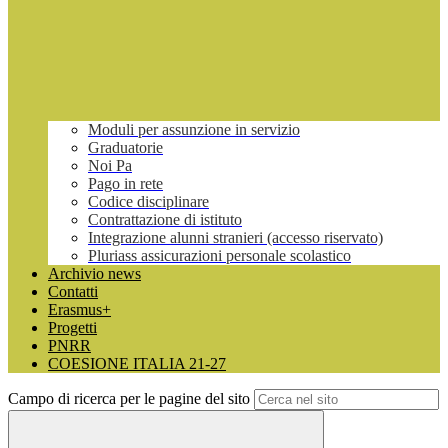
Moduli per assunzione in servizio
Graduatorie
Noi Pa
Pago in rete
Codice disciplinare
Contrattazione di istituto
Integrazione alunni stranieri (accesso riservato)
Pluriass assicurazioni personale scolastico
Archivio news
Contatti
Erasmus+
Progetti
PNRR
COESIONE ITALIA 21-27
Campo di ricerca per le pagine del sito