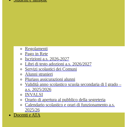
Regolamenti
Pago in Rete
Iscrizioni a.s. 2026-2027
Libri di testo adozioni a.s. 2026/2027
Servizi scolastici dei Comuni
Alunni stranieri
Pluriass assicurazioni alunni
Validità anno scolastico scuola secondaria di I grado –
a.s. 2025/2026
INVALSI
Orario di apertura al pubblico della segreteria
Calendario scolastico e orari di funzionamento a.s.
2025/26
Docenti e ATA