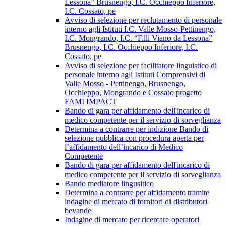
Lessona” Brusnengo, I.C. Occhieppo Inferiore,
I.C. Cossato, pe
Avviso di selezione per reclutamento di personale
interno agli Istituti I.C. Valle Mosso-Pettinengo,
I.C. Mongrando, I.C. “F.lli Viano da Lessona”
Brusnengo, I.C. Occhieppo Inferiore, I.C.
Cossato, pe
Avviso di selezione per facilitatore linguistico di
personale interno agli Istituti Comprensivi di
Valle Mosso - Pettinengo, Brusnengo,
Occhieppo, Mongrando e Cossato progetto
FAMI IMPACT
Bando di gara per affidamento dell'incarico di
medico competente per il servizio di sorveglianza
Determina a contrarre per indizione Bando di
selezione pubblica con procedura aperta per
l’affidamento dell’incarico di Medico
Competente
Bando di gara per affidamento dell'incarico di
medico competente per il servizio di sorveglianza
Bando mediatore lingusitico
Determina a contrarre per affidamento tramite
indagine di mercato di fornitori di distributori
bevande
Indagine di mercato per ricercare operatori