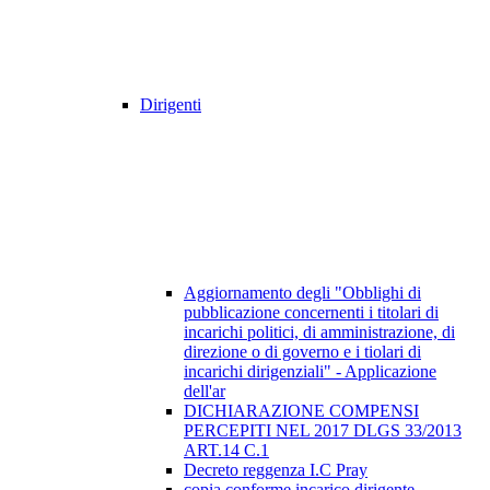
Dirigenti
Aggiornamento degli "Obblighi di
pubblicazione concernenti i titolari di
incarichi politici, di amministrazione, di
direzione o di governo e i tiolari di
incarichi dirigenziali" - Applicazione
dell'ar
DICHIARAZIONE COMPENSI
PERCEPITI NEL 2017 DLGS 33/2013
ART.14 C.1
Decreto reggenza I.C Pray
copia conforme incarico dirigente