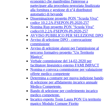
economici che manifestino l'interesse a
partecipare alla procedura negoziata finalizzata
alla fornitura e gestione di n°4 distributori
automatici di bevande
Disseminazione progetto PON "Scuola Viva"
codice 10.2.2A-FSEPON-PI-2020-257
Nomina Rup progetto PON "Scuola Viva"
codice10.2.2A-FSEPON-PI-2020-257
AVVISO PUBBLICO PER SELEZIONE DPO
Avviso di selezione DPO - convocazione
commissione
Avviso di selezione alunni per l'ammissione al
percorso formativo progetto "Un Territorio
Magico"
Verbale commissione del 14-02-2020 per
facilitatore linguistico esterno FAMI IMPACT
Nomina e convoca commissione per valutazione
offerte medico competente
Determina a contrarre per nuova indizione bando
di selezione per affidamento incarico annuale
Medico Competente.
Bando di selezione per conferimento incarico
medico competente.
Incarico esperto Tosin Laura PON Un territorio
magico Modulo Comune Fiorito