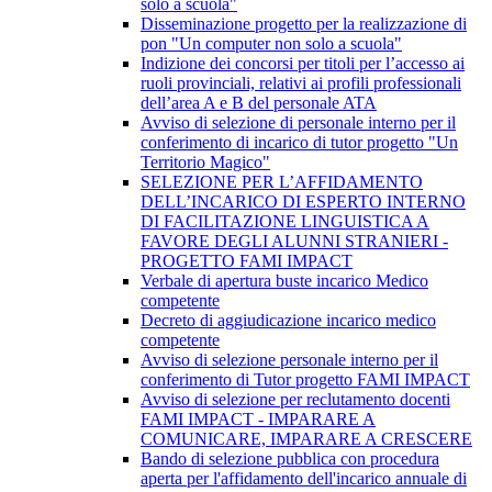
solo a scuola"
Disseminazione progetto per la realizzazione di
pon "Un computer non solo a scuola"
Indizione dei concorsi per titoli per l’accesso ai
ruoli provinciali, relativi ai profili professionali
dell’area A e B del personale ATA
Avviso di selezione di personale interno per il
conferimento di incarico di tutor progetto "Un
Territorio Magico"
SELEZIONE PER L’AFFIDAMENTO
DELL’INCARICO DI ESPERTO INTERNO
DI FACILITAZIONE LINGUISTICA A
FAVORE DEGLI ALUNNI STRANIERI -
PROGETTO FAMI IMPACT
Verbale di apertura buste incarico Medico
competente
Decreto di aggiudicazione incarico medico
competente
Avviso di selezione personale interno per il
conferimento di Tutor progetto FAMI IMPACT
Avviso di selezione per reclutamento docenti
FAMI IMPACT - IMPARARE A
COMUNICARE, IMPARARE A CRESCERE
Bando di selezione pubblica con procedura
aperta per l'affidamento dell'incarico annuale di