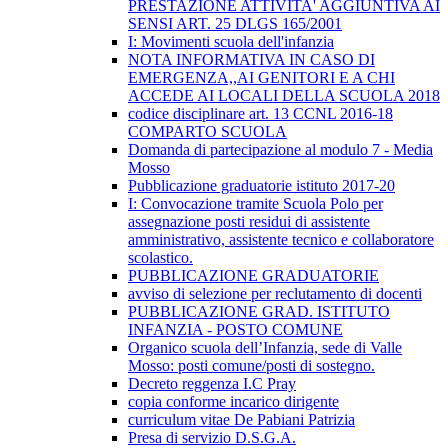
PRESTAZIONE ATTIVITA' AGGIUNTIVA AI
SENSI ART. 25 DLGS 165/2001
I: Movimenti scuola dell'infanzia
NOTA INFORMATIVA IN CASO DI
EMERGENZA,,AI GENITORI E A CHI
ACCEDE AI LOCALI DELLA SCUOLA 2018
codice disciplinare art. 13 CCNL 2016-18
COMPARTO SCUOLA
Domanda di partecipazione al modulo 7 - Media
Mosso
Pubblicazione graduatorie istituto 2017-20
I: Convocazione tramite Scuola Polo per
assegnazione posti residui di assistente
amministrativo, assistente tecnico e collaboratore
scolastico.
PUBBLICAZIONE GRADUATORIE
avviso di selezione per reclutamento di docenti
PUBBLICAZIONE GRAD. ISTITUTO
INFANZIA - POSTO COMUNE
Organico scuola dell’Infanzia, sede di Valle
Mosso: posti comune/posti di sostegno.
Decreto reggenza I.C Pray
copia conforme incarico dirigente
curriculum vitae De Pabiani Patrizia
Presa di servizio D.S.G.A.