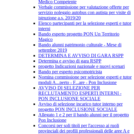
Medico Competente
Verbale commissione per valutazione offerte per
servizio noleggio autobus con autista per visite di
istruzione a.s. 2019/20
Elenco partecipanti per la selezione esperti e tutor
interni
Bando esperto progetto PON Un Territorio
Magico
Bando alunni patrimonio culturale - Mese di
settembre 2019
DETERMINA E AVVISO DI GARA RSPP
Determina e avviso di gara RSPP
progetto Indicazioni nazionale e nuovi scenari
Bando per esperto psicomotricista
Nomina commissione per selezione esperti e tutor
moduli A...perto - F...are - Pon Inclusione
AVVISO DI SELEZIONE PER
RECLUTAMENTO ESPERTI INTERNI -
PON INCLUSIONE SOCIALE
Avviso di selezione incarico tutor interno per
progetto PON INCLUSIONE SOCIALE
Allegato 1 e 2 per il bando alunni per il progetto
Pon Inclusione
Concorsi per soli titoli per l'accesso ai ruoli
provinciali dei profili professionali delle aree A e