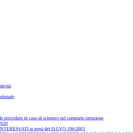
tività
stionale
 le procedure in caso di sciopero nel comparto istruzione
/2020
RESSATI ai sensi del D.LVO 196/2003