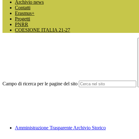
Archivio news
Contatti
Erasmus+
Progetti
PNRR
COESIONE ITALIA 21-27
Campo di ricerca per le pagine del sito
Amministrazione Trasparente Archivio Storico