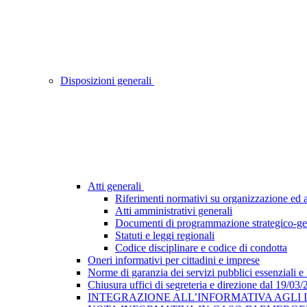
Disposizioni generali
Atti generali
Riferimenti normativi su organizzazione ed at
Atti amministrativi generali
Documenti di programmazione strategico-ge
Statuti e leggi regionali
Codice disciplinare e codice di condotta
Oneri informativi per cittadini e imprese
Norme di garanzia dei servizi pubblici essenziali e
Chiusura uffici di segreteria e direzione dal 19/03
INTEGRAZIONE ALL’INFORMATIVA AGLI INTE