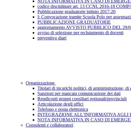
NOTA INFORMATIVA IN CASO DI EMERGEN
codice disciplinare art. 13 CCNL 2016-18 
Pubblicazione graduatorie istituto 2017-20
I: Convocazione tramite Scuola Polo per assegnazione
PUBBLICAZIONE GRADUATORIE
aggiornamento AVVISTO PUBBLICO DEL 29/05/2
avviso di selezione per reclutamento di docenti
preventivo diari
Organizzazione
Titolari di incarichi politici, di amministrazione, d
Sanzioni per mancata comunicazione dei dati
Rendiconti gruppi consiliari regionali/provinciali
Articolazione degli uffici
Telefono e posta elettronica
INTEGRAZIONE ALL’INFORMATIVA AGLI INTE
NOTA INFORMATIVA IN CASO DI EMERGEN
Consulenti e collaboratori