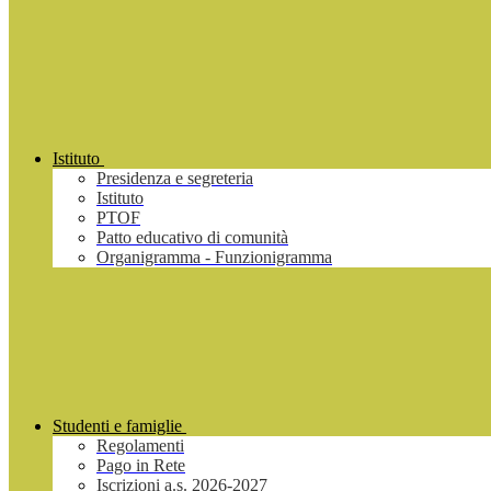
Istituto
Presidenza e segreteria
Istituto
PTOF
Patto educativo di comunità
Organigramma - Funzionigramma
Studenti e famiglie
Regolamenti
Pago in Rete
Iscrizioni a.s. 2026-2027