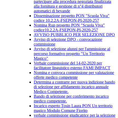
partecipare alla procedura negoziata finalizzata
alla fornitura e gestione di n°4 distributori
automatici di bevande
Disseminazione progetto PON "Scuola Viva"
codice 10.2.2A-FSEPON-PI-2020-257
Nomina Rup progetto PON "Scuola Viva"
codice10.2.2A-FSEPON-PI-2020-257
AVVISO PUBBLICO PER SELEZIONE DPO
Avviso di selezione DPO - convocazione
commissione
Avviso di selezione alunni per l'ammissione al
percorso formativo progetto "Un Territorio
Magico"
Verbale commissione del 14-02-2020 per
facilitatore linguistico esterno FAMI IMPACT
Nomina e convoca commissione per valutazione
offerte medico competente
Determina a contrarre per nuova indizione bando
di selezione per affidamento incarico annuale
Medico Competente.
Bando di selezione per conferimento incarico
medico competente.
Incarico esperto Tosin Laura PON Un territorio
magico Modulo Comune Fiorito
verbale commissione giudicatrice per la selezione