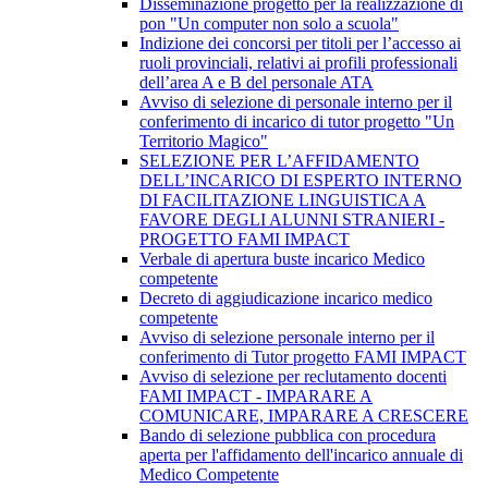
Disseminazione progetto per la realizzazione di
pon "Un computer non solo a scuola"
Indizione dei concorsi per titoli per l’accesso ai
ruoli provinciali, relativi ai profili professionali
dell’area A e B del personale ATA
Avviso di selezione di personale interno per il
conferimento di incarico di tutor progetto "Un
Territorio Magico"
SELEZIONE PER L’AFFIDAMENTO
DELL’INCARICO DI ESPERTO INTERNO
DI FACILITAZIONE LINGUISTICA A
FAVORE DEGLI ALUNNI STRANIERI -
PROGETTO FAMI IMPACT
Verbale di apertura buste incarico Medico
competente
Decreto di aggiudicazione incarico medico
competente
Avviso di selezione personale interno per il
conferimento di Tutor progetto FAMI IMPACT
Avviso di selezione per reclutamento docenti
FAMI IMPACT - IMPARARE A
COMUNICARE, IMPARARE A CRESCERE
Bando di selezione pubblica con procedura
aperta per l'affidamento dell'incarico annuale di
Medico Competente