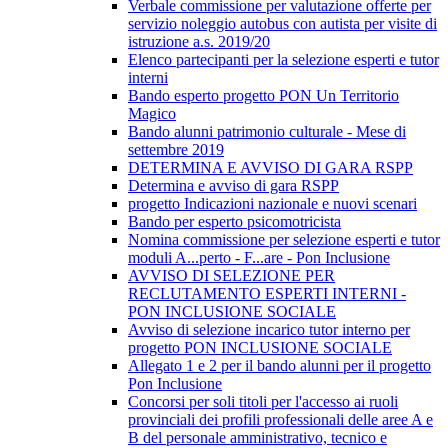
Verbale commissione per valutazione offerte per
servizio noleggio autobus con autista per visite di
istruzione a.s. 2019/20
Elenco partecipanti per la selezione esperti e tutor
interni
Bando esperto progetto PON Un Territorio
Magico
Bando alunni patrimonio culturale - Mese di
settembre 2019
DETERMINA E AVVISO DI GARA RSPP
Determina e avviso di gara RSPP
progetto Indicazioni nazionale e nuovi scenari
Bando per esperto psicomotricista
Nomina commissione per selezione esperti e tutor
moduli A...perto - F...are - Pon Inclusione
AVVISO DI SELEZIONE PER
RECLUTAMENTO ESPERTI INTERNI -
PON INCLUSIONE SOCIALE
Avviso di selezione incarico tutor interno per
progetto PON INCLUSIONE SOCIALE
Allegato 1 e 2 per il bando alunni per il progetto
Pon Inclusione
Concorsi per soli titoli per l'accesso ai ruoli
provinciali dei profili professionali delle aree A e
B del personale amministrativo, tecnico e