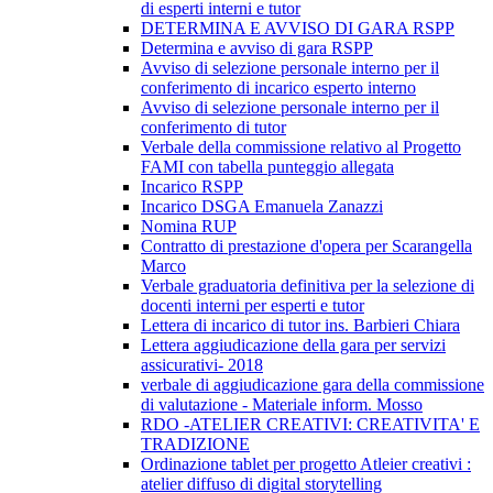
di esperti interni e tutor
DETERMINA E AVVISO DI GARA RSPP
Determina e avviso di gara RSPP
Avviso di selezione personale interno per il
conferimento di incarico esperto interno
Avviso di selezione personale interno per il
conferimento di tutor
Verbale della commissione relativo al Progetto
FAMI con tabella punteggio allegata
Incarico RSPP
Incarico DSGA Emanuela Zanazzi
Nomina RUP
Contratto di prestazione d'opera per Scarangella
Marco
Verbale graduatoria definitiva per la selezione di
docenti interni per esperti e tutor
Lettera di incarico di tutor ins. Barbieri Chiara
Lettera aggiudicazione della gara per servizi
assicurativi- 2018
verbale di aggiudicazione gara della commissione
di valutazione - Materiale inform. Mosso
RDO -ATELIER CREATIVI: CREATIVITA' E
TRADIZIONE
Ordinazione tablet per progetto Atleier creativi :
atelier diffuso di digital storytelling