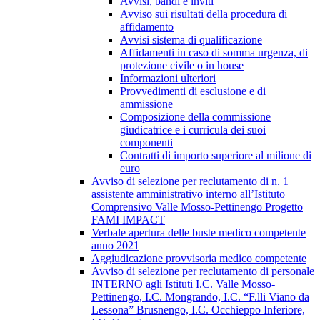
Avvisi, bandi e inviti
Avviso sui risultati della procedura di
affidamento
Avvisi sistema di qualificazione
Affidamenti in caso di somma urgenza, di
protezione civile o in house
Informazioni ulteriori
Provvedimenti di esclusione e di
ammissione
Composizione della commissione
giudicatrice e i curricula dei suoi
componenti
Contratti di importo superiore al milione di
euro
Avviso di selezione per reclutamento di n. 1
assistente amministrativo interno all’Istituto
Comprensivo Valle Mosso-Pettinengo Progetto
FAMI IMPACT
Verbale apertura delle buste medico competente
anno 2021
Aggiudicazione provvisoria medico competente
Avviso di selezione per reclutamento di personale
INTERNO agli Istituti I.C. Valle Mosso-
Pettinengo, I.C. Mongrando, I.C. “F.lli Viano da
Lessona” Brusnengo, I.C. Occhieppo Inferiore,