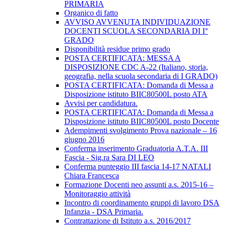
PRIMARIA
Organico di fatto
AVVISO AVVENUTA INDIVIDUAZIONE
DOCENTI SCUOLA SECONDARIA DI I°
GRADO
Disponibilità residue primo grado
POSTA CERTIFICATA: MESSA A
DISPOSIZIONE CDC A-22 (Italiano, storia,
geografia, nella scuola secondaria di I GRADO)
POSTA CERTIFICATA: Domanda di Messa a
Disposizione istituto BIIC80500L posto ATA
Avvisi per candidatura.
POSTA CERTIFICATA: Domanda di Messa a
Disposizione istituto BIIC80500L posto Docente
Adempimenti svolgimento Prova nazionale – 16
giugno 2016
Conferma inserimento Graduatoria A.T.A. III
Fascia - Sig.ra Sara DI LEO
Conferma punteggio III fascia 14-17 NATALI
Chiara Francesca
Formazione Docenti neo assunti a.s. 2015-16 –
Monitoraggio attività
Incontro di coordinamento gruppi di lavoro DSA
Infanzia - DSA Primaria.
Contrattazione di Istituto a.s. 2016/2017