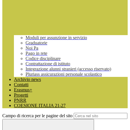
Moduli per assunzione in servizio
Graduatorie
Noi Pa
Pago in rete
Codice disciplinare
Contrattazione di istituto
Integrazione alunni stranieri (accesso riservato)
Pluriass assicurazioni personale scolastico
Archivio news
Contatti
Erasmus+
Progetti
PNRR
COESIONE ITALIA 21-27
Campo di ricerca per le pagine del sito