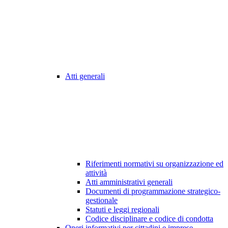
Atti generali
Riferimenti normativi su organizzazione ed
attività
Atti amministrativi generali
Documenti di programmazione strategico-
gestionale
Statuti e leggi regionali
Codice disciplinare e codice di condotta
Oneri informativi per cittadini e imprese