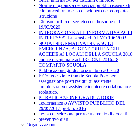
Norme di garanzia dei servizi pubblici essenziali
e le procedure in caso di sciopero nel comparto
istruzione
Chiusura uffici di segreteria e direzione dal
19/03/2020
INTEGRAZIONE ALL’INFORMATIVA AGLI
INTERESSATI ai sensi del D.LVO 196/2003
NOTA INFORMATIVA IN CASO DI
EMERGENZA,,AI GENITORI E A CHI
ACCEDE AI LOCALI DELLA SCUOLA 2018
codice disciplinare art. 13 CCNL 2016-18
COMPARTO SCUOLA
Pubblicazione graduatorie istituto 2017-20
I: Convocazione tramite Scuola Polo per
assegnazione posti residui di assistente
amministrativo, assistente tecnico e collaboratore
scolastico.
PUBBLICAZIONE GRADUATORIE
aggiornamento AVVISTO PUBBLICO DEL
29/05/2017 prot. n. 2016
avviso di selezione per reclutamento di docenti
preventivo diari
Organizzazione