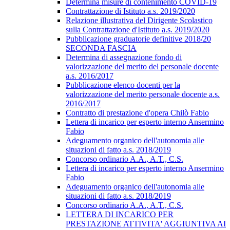
Determina misure di contenimento COVID-19
Contrattazione di Istituto a.s. 2019/2020
Relazione illustrativa del Dirigente Scolastico
sulla Contrattazione d'Istituto a.s. 2019/2020
Pubblicazione graduatorie definitive 2018/20
SECONDA FASCIA
Determina di assegnazione fondo di
valorizzazione del merito del personale docente
a.s. 2016/2017
Pubblicazione elenco docenti per la
valorizzazione del merito personale docente a.s.
2016/2017
Contratto di prestazione d'opera Chilò Fabio
Lettera di incarico per esperto interno Ansermino
Fabio
Adeguamento organico dell'autonomia alle
situazioni di fatto a.s. 2018/2019
Concorso ordinario A.A., A.T., C.S.
Lettera di incarico per esperto interno Ansermino
Fabio
Adeguamento organico dell'autonomia alle
situazioni di fatto a.s. 2018/2019
Concorso ordinario A.A., A.T., C.S.
LETTERA DI INCARICO PER
PRESTAZIONE ATTIVITA' AGGIUNTIVA AI