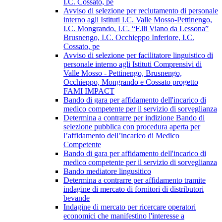
I.C. Cossato, pe
Avviso di selezione per reclutamento di personale
interno agli Istituti I.C. Valle Mosso-Pettinengo,
I.C. Mongrando, I.C. “F.lli Viano da Lessona”
Brusnengo, I.C. Occhieppo Inferiore, I.C.
Cossato, pe
Avviso di selezione per facilitatore linguistico di
personale interno agli Istituti Comprensivi di
Valle Mosso - Pettinengo, Brusnengo,
Occhieppo, Mongrando e Cossato progetto
FAMI IMPACT
Bando di gara per affidamento dell'incarico di
medico competente per il servizio di sorveglianza
Determina a contrarre per indizione Bando di
selezione pubblica con procedura aperta per
l’affidamento dell’incarico di Medico
Competente
Bando di gara per affidamento dell'incarico di
medico competente per il servizio di sorveglianza
Bando mediatore lingusitico
Determina a contrarre per affidamento tramite
indagine di mercato di fornitori di distributori
bevande
Indagine di mercato per ricercare operatori
economici che manifestino l'interesse a