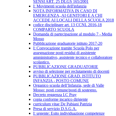
SENSI ART. 25 DLGS 165/2001
I: Movimenti scuola dell'infanzia
NOTA INFORMATIVA IN CASO DI
EMERGENZA,,AI GENITORI E A CHI
ACCEDE AI LOCALI DELLA SCUOLA 2018
codice disciplinare art. 13 CCNL 2016-18
COMPARTO SCUOLA
Domanda di partecipazione al modulo 7 - Media
Mosso
Pubblicazione graduatorie istituto 2017-20
I: Convocazione tramite Scuola Polo per
assegnazione posti residui di assistente
amministrativo, assistente tecnico e collaboratore
scolastico.
PUBBLICAZIONE GRADUATORIE
avviso di selezione per reclutamento di docenti
PUBBLICAZIONE GRAD. ISTITUTO
INFANZIA - POSTO COMUNE
Organico scuola dell’Infanzia, sede di Valle
Mosso: posti comune/posti di sostegno.
Decreto reggenza I.C Pray
copia conforme incarico dirigente
curriculum vitae De Pabiani Patrizia
Presa di servizio D.S.G.A.
I: urgente: Esito individuazione competenze