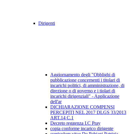
Dirigenti
Aggiornamento degli "Obblighi di
pubblicazione concernenti i titolari di
incarichi politici, di amministrazione, di
direzione o di governo e i tiolari di
incarichi dirigenziali" - Applicazione
dell'ar
DICHIARAZIONE COMPENSI
PERCEPITI NEL 2017 DLGS 33/2013
ART.14 C.1
Decreto reggenza I.C Pray
copia conforme incarico dirigente
curriculum vitae De Pabiani Patrizia