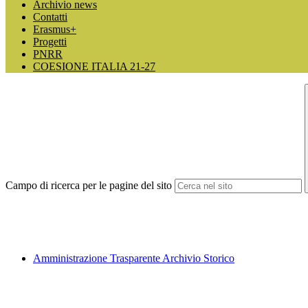
Archivio news
Contatti
Erasmus+
Progetti
PNRR
COESIONE ITALIA 21-27
Campo di ricerca per le pagine del sito
Amministrazione Trasparente Archivio Storico