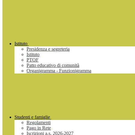
Istituto
Presidenza e segreteria
Istituto
PTOF
Patto educativo di comunità
Organigramma - Funzionigramma
Studenti e famiglie
Regolamenti
Pago in Rete
Iscrizioni a.s. 2026-2027