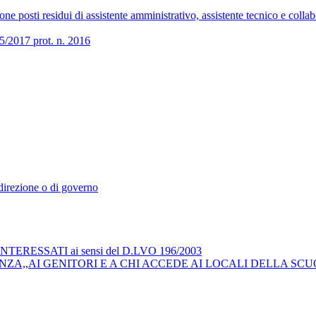
 posti residui di assistente amministrativo, assistente tecnico e collab
017 prot. n. 2016
i direzione o di governo
RESSATI ai sensi del D.LVO 196/2003
ZA,,AI GENITORI E A CHI ACCEDE AI LOCALI DELLA SCU