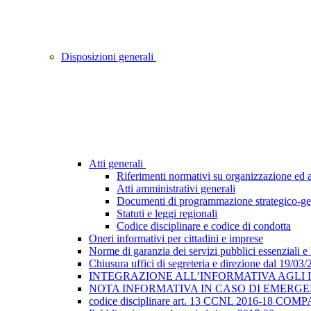
Disposizioni generali
Atti generali
Riferimenti normativi su organizzazione ed at
Atti amministrativi generali
Documenti di programmazione strategico-ge
Statuti e leggi regionali
Codice disciplinare e codice di condotta
Oneri informativi per cittadini e imprese
Norme di garanzia dei servizi pubblici essenziali e
Chiusura uffici di segreteria e direzione dal 19/03
INTEGRAZIONE ALL’INFORMATIVA AGLI INTE
NOTA INFORMATIVA IN CASO DI EMERGEN
codice disciplinare art. 13 CCNL 2016-18 