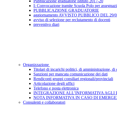
Pubblicazione graduatorie istituto 2017-20
I: Convocazione tramite Scuola Polo per assegnazione
PUBBLICAZIONE GRADUATORIE
aggiornamento AVVISTO PUBBLICO DEL 29/05/2
avviso di selezione per reclutamento di docenti
preventivo diari
Organizzazione
Titolari di incarichi politici, di amministrazione, d
Sanzioni per mancata comunicazione dei dati
Rendiconti gruppi consiliari regionali/provinciali
Articolazione degli uffici
Telefono e posta elettronica
INTEGRAZIONE ALL’INFORMATIVA AGLI INTE
NOTA INFORMATIVA IN CASO DI EMERGEN
Consulenti e collaboratori