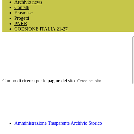
Archivio news
Contatti
Erasmus+
Progetti
PNRR
COESIONE ITALIA 21-27
Campo di ricerca per le pagine del sito
Amministrazione Trasparente Archivio Storico