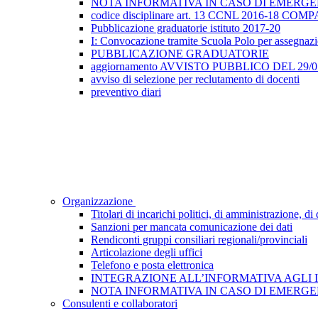
NOTA INFORMATIVA IN CASO DI EMERGEN
codice disciplinare art. 13 CCNL 2016-18 
Pubblicazione graduatorie istituto 2017-20
I: Convocazione tramite Scuola Polo per assegnazione
PUBBLICAZIONE GRADUATORIE
aggiornamento AVVISTO PUBBLICO DEL 29/05/2
avviso di selezione per reclutamento di docenti
preventivo diari
Organizzazione
Titolari di incarichi politici, di amministrazione, d
Sanzioni per mancata comunicazione dei dati
Rendiconti gruppi consiliari regionali/provinciali
Articolazione degli uffici
Telefono e posta elettronica
INTEGRAZIONE ALL’INFORMATIVA AGLI INTE
NOTA INFORMATIVA IN CASO DI EMERGEN
Consulenti e collaboratori