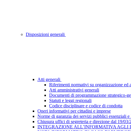
Disposizioni generali
Atti generali
Riferimenti normativi su organizzazione ed at
Atti amministrativi generali
Documenti di programmazione strategico-ge
Statuti e leggi regionali
Codice disciplinare e codice di condotta
Oneri informativi per cittadini e imprese
Norme di garanzia dei servizi pubblici essenziali e
Chiusura uffici di segreteria e direzione dal 19/03
INTEGRAZIONE ALL’INFORMATIVA AGLI INTE