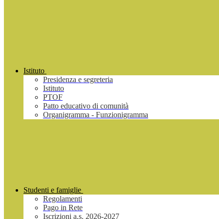
Istituto
Presidenza e segreteria
Istituto
PTOF
Patto educativo di comunità
Organigramma - Funzionigramma
Studenti e famiglie
Regolamenti
Pago in Rete
Iscrizioni a.s. 2026-2027