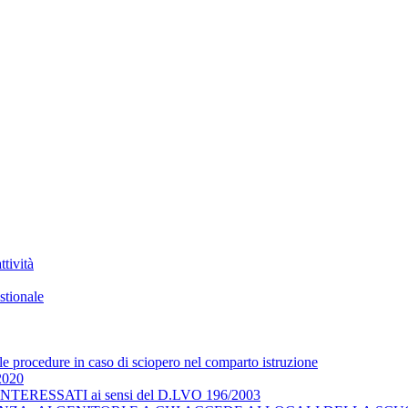
tività
stionale
 le procedure in caso di sciopero nel comparto istruzione
/2020
RESSATI ai sensi del D.LVO 196/2003