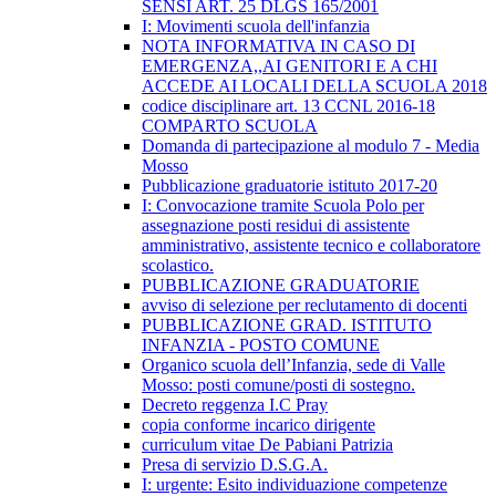
SENSI ART. 25 DLGS 165/2001
I: Movimenti scuola dell'infanzia
NOTA INFORMATIVA IN CASO DI
EMERGENZA,,AI GENITORI E A CHI
ACCEDE AI LOCALI DELLA SCUOLA 2018
codice disciplinare art. 13 CCNL 2016-18
COMPARTO SCUOLA
Domanda di partecipazione al modulo 7 - Media
Mosso
Pubblicazione graduatorie istituto 2017-20
I: Convocazione tramite Scuola Polo per
assegnazione posti residui di assistente
amministrativo, assistente tecnico e collaboratore
scolastico.
PUBBLICAZIONE GRADUATORIE
avviso di selezione per reclutamento di docenti
PUBBLICAZIONE GRAD. ISTITUTO
INFANZIA - POSTO COMUNE
Organico scuola dell’Infanzia, sede di Valle
Mosso: posti comune/posti di sostegno.
Decreto reggenza I.C Pray
copia conforme incarico dirigente
curriculum vitae De Pabiani Patrizia
Presa di servizio D.S.G.A.
I: urgente: Esito individuazione competenze