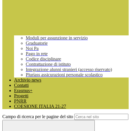
Moduli per assunzione in servizio
Graduatorie
Noi Pa
Pago in rete
Codice disciplinare
Contrattazione di istituto
Integrazione alunni stranieri (accesso riservato)
Pluriass assicurazioni personale scolastico
Archivio news
Contatti
Erasmus+
Progetti
PNRR
COESIONE ITALIA 21-27
Campo di ricerca per le pagine del sito