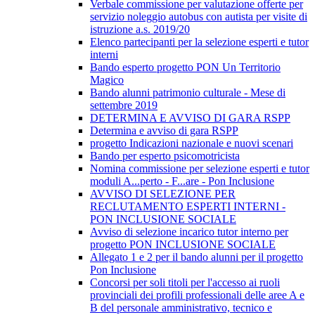
Verbale commissione per valutazione offerte per
servizio noleggio autobus con autista per visite di
istruzione a.s. 2019/20
Elenco partecipanti per la selezione esperti e tutor
interni
Bando esperto progetto PON Un Territorio
Magico
Bando alunni patrimonio culturale - Mese di
settembre 2019
DETERMINA E AVVISO DI GARA RSPP
Determina e avviso di gara RSPP
progetto Indicazioni nazionale e nuovi scenari
Bando per esperto psicomotricista
Nomina commissione per selezione esperti e tutor
moduli A...perto - F...are - Pon Inclusione
AVVISO DI SELEZIONE PER
RECLUTAMENTO ESPERTI INTERNI -
PON INCLUSIONE SOCIALE
Avviso di selezione incarico tutor interno per
progetto PON INCLUSIONE SOCIALE
Allegato 1 e 2 per il bando alunni per il progetto
Pon Inclusione
Concorsi per soli titoli per l'accesso ai ruoli
provinciali dei profili professionali delle aree A e
B del personale amministrativo, tecnico e