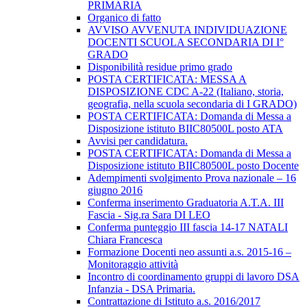
PRIMARIA
Organico di fatto
AVVISO AVVENUTA INDIVIDUAZIONE
DOCENTI SCUOLA SECONDARIA DI I°
GRADO
Disponibilità residue primo grado
POSTA CERTIFICATA: MESSA A
DISPOSIZIONE CDC A-22 (Italiano, storia,
geografia, nella scuola secondaria di I GRADO)
POSTA CERTIFICATA: Domanda di Messa a
Disposizione istituto BIIC80500L posto ATA
Avvisi per candidatura.
POSTA CERTIFICATA: Domanda di Messa a
Disposizione istituto BIIC80500L posto Docente
Adempimenti svolgimento Prova nazionale – 16
giugno 2016
Conferma inserimento Graduatoria A.T.A. III
Fascia - Sig.ra Sara DI LEO
Conferma punteggio III fascia 14-17 NATALI
Chiara Francesca
Formazione Docenti neo assunti a.s. 2015-16 –
Monitoraggio attività
Incontro di coordinamento gruppi di lavoro DSA
Infanzia - DSA Primaria.
Contrattazione di Istituto a.s. 2016/2017