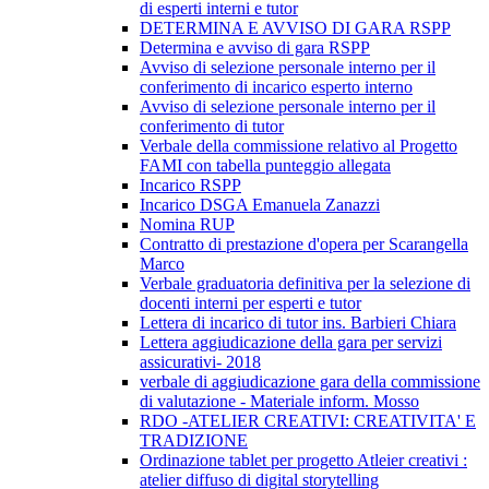
di esperti interni e tutor
DETERMINA E AVVISO DI GARA RSPP
Determina e avviso di gara RSPP
Avviso di selezione personale interno per il
conferimento di incarico esperto interno
Avviso di selezione personale interno per il
conferimento di tutor
Verbale della commissione relativo al Progetto
FAMI con tabella punteggio allegata
Incarico RSPP
Incarico DSGA Emanuela Zanazzi
Nomina RUP
Contratto di prestazione d'opera per Scarangella
Marco
Verbale graduatoria definitiva per la selezione di
docenti interni per esperti e tutor
Lettera di incarico di tutor ins. Barbieri Chiara
Lettera aggiudicazione della gara per servizi
assicurativi- 2018
verbale di aggiudicazione gara della commissione
di valutazione - Materiale inform. Mosso
RDO -ATELIER CREATIVI: CREATIVITA' E
TRADIZIONE
Ordinazione tablet per progetto Atleier creativi :
atelier diffuso di digital storytelling