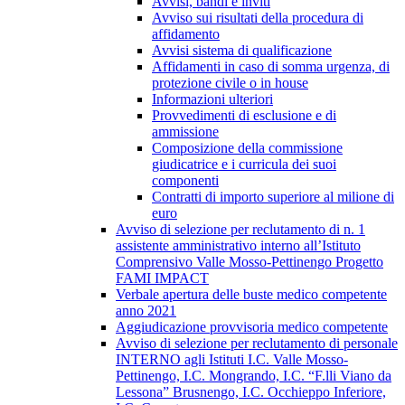
Avvisi, bandi e inviti
Avviso sui risultati della procedura di
affidamento
Avvisi sistema di qualificazione
Affidamenti in caso di somma urgenza, di
protezione civile o in house
Informazioni ulteriori
Provvedimenti di esclusione e di
ammissione
Composizione della commissione
giudicatrice e i curricula dei suoi
componenti
Contratti di importo superiore al milione di
euro
Avviso di selezione per reclutamento di n. 1
assistente amministrativo interno all’Istituto
Comprensivo Valle Mosso-Pettinengo Progetto
FAMI IMPACT
Verbale apertura delle buste medico competente
anno 2021
Aggiudicazione provvisoria medico competente
Avviso di selezione per reclutamento di personale
INTERNO agli Istituti I.C. Valle Mosso-
Pettinengo, I.C. Mongrando, I.C. “F.lli Viano da
Lessona” Brusnengo, I.C. Occhieppo Inferiore,