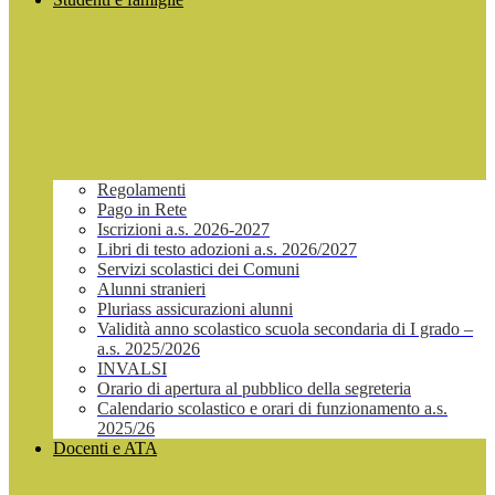
Regolamenti
Pago in Rete
Iscrizioni a.s. 2026-2027
Libri di testo adozioni a.s. 2026/2027
Servizi scolastici dei Comuni
Alunni stranieri
Pluriass assicurazioni alunni
Validità anno scolastico scuola secondaria di I grado –
a.s. 2025/2026
INVALSI
Orario di apertura al pubblico della segreteria
Calendario scolastico e orari di funzionamento a.s.
2025/26
Docenti e ATA