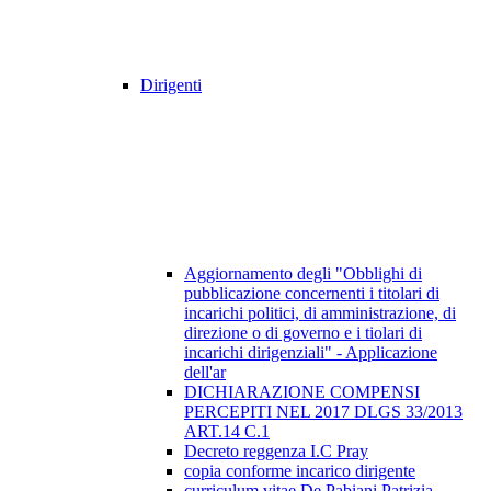
Dirigenti
Aggiornamento degli "Obblighi di
pubblicazione concernenti i titolari di
incarichi politici, di amministrazione, di
direzione o di governo e i tiolari di
incarichi dirigenziali" - Applicazione
dell'ar
DICHIARAZIONE COMPENSI
PERCEPITI NEL 2017 DLGS 33/2013
ART.14 C.1
Decreto reggenza I.C Pray
copia conforme incarico dirigente
curriculum vitae De Pabiani Patrizia