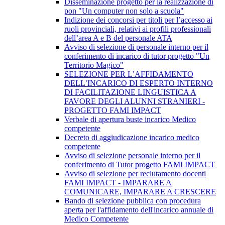
Disseminazione progetto per la realizzazione di
pon "Un computer non solo a scuola"
Indizione dei concorsi per titoli per l’accesso ai
ruoli provinciali, relativi ai profili professionali
dell’area A e B del personale ATA
Avviso di selezione di personale interno per il
conferimento di incarico di tutor progetto "Un
Territorio Magico"
SELEZIONE PER L’AFFIDAMENTO
DELL’INCARICO DI ESPERTO INTERNO
DI FACILITAZIONE LINGUISTICA A
FAVORE DEGLI ALUNNI STRANIERI -
PROGETTO FAMI IMPACT
Verbale di apertura buste incarico Medico
competente
Decreto di aggiudicazione incarico medico
competente
Avviso di selezione personale interno per il
conferimento di Tutor progetto FAMI IMPACT
Avviso di selezione per reclutamento docenti
FAMI IMPACT - IMPARARE A
COMUNICARE, IMPARARE A CRESCERE
Bando di selezione pubblica con procedura
aperta per l'affidamento dell'incarico annuale di
Medico Competente