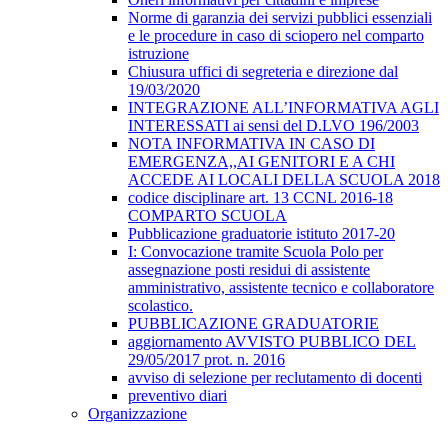
Norme di garanzia dei servizi pubblici essenziali
e le procedure in caso di sciopero nel comparto
istruzione
Chiusura uffici di segreteria e direzione dal
19/03/2020
INTEGRAZIONE ALL’INFORMATIVA AGLI
INTERESSATI ai sensi del D.LVO 196/2003
NOTA INFORMATIVA IN CASO DI
EMERGENZA,,AI GENITORI E A CHI
ACCEDE AI LOCALI DELLA SCUOLA 2018
codice disciplinare art. 13 CCNL 2016-18
COMPARTO SCUOLA
Pubblicazione graduatorie istituto 2017-20
I: Convocazione tramite Scuola Polo per
assegnazione posti residui di assistente
amministrativo, assistente tecnico e collaboratore
scolastico.
PUBBLICAZIONE GRADUATORIE
aggiornamento AVVISTO PUBBLICO DEL
29/05/2017 prot. n. 2016
avviso di selezione per reclutamento di docenti
preventivo diari
Organizzazione