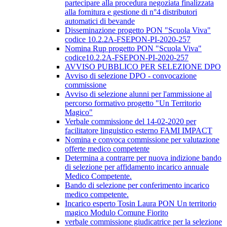
partecipare alla procedura negoziata finalizzata
alla fornitura e gestione di n°4 distributori
automatici di bevande
Disseminazione progetto PON "Scuola Viva"
codice 10.2.2A-FSEPON-PI-2020-257
Nomina Rup progetto PON "Scuola Viva"
codice10.2.2A-FSEPON-PI-2020-257
AVVISO PUBBLICO PER SELEZIONE DPO
Avviso di selezione DPO - convocazione
commissione
Avviso di selezione alunni per l'ammissione al
percorso formativo progetto "Un Territorio
Magico"
Verbale commissione del 14-02-2020 per
facilitatore linguistico esterno FAMI IMPACT
Nomina e convoca commissione per valutazione
offerte medico competente
Determina a contrarre per nuova indizione bando
di selezione per affidamento incarico annuale
Medico Competente.
Bando di selezione per conferimento incarico
medico competente.
Incarico esperto Tosin Laura PON Un territorio
magico Modulo Comune Fiorito
verbale commissione giudicatrice per la selezione