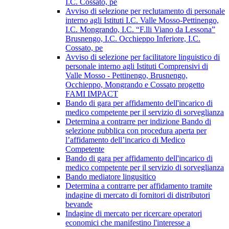
I.C. Cossato, pe
Avviso di selezione per reclutamento di personale
interno agli Istituti I.C. Valle Mosso-Pettinengo,
I.C. Mongrando, I.C. “F.lli Viano da Lessona”
Brusnengo, I.C. Occhieppo Inferiore, I.C.
Cossato, pe
Avviso di selezione per facilitatore linguistico di
personale interno agli Istituti Comprensivi di
Valle Mosso - Pettinengo, Brusnengo,
Occhieppo, Mongrando e Cossato progetto
FAMI IMPACT
Bando di gara per affidamento dell'incarico di
medico competente per il servizio di sorveglianza
Determina a contrarre per indizione Bando di
selezione pubblica con procedura aperta per
l’affidamento dell’incarico di Medico
Competente
Bando di gara per affidamento dell'incarico di
medico competente per il servizio di sorveglianza
Bando mediatore lingusitico
Determina a contrarre per affidamento tramite
indagine di mercato di fornitori di distributori
bevande
Indagine di mercato per ricercare operatori
economici che manifestino l'interesse a