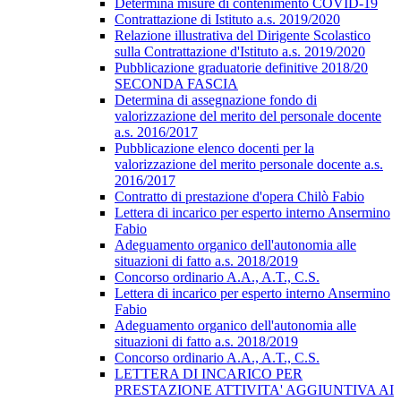
Determina misure di contenimento COVID-19
Contrattazione di Istituto a.s. 2019/2020
Relazione illustrativa del Dirigente Scolastico
sulla Contrattazione d'Istituto a.s. 2019/2020
Pubblicazione graduatorie definitive 2018/20
SECONDA FASCIA
Determina di assegnazione fondo di
valorizzazione del merito del personale docente
a.s. 2016/2017
Pubblicazione elenco docenti per la
valorizzazione del merito personale docente a.s.
2016/2017
Contratto di prestazione d'opera Chilò Fabio
Lettera di incarico per esperto interno Ansermino
Fabio
Adeguamento organico dell'autonomia alle
situazioni di fatto a.s. 2018/2019
Concorso ordinario A.A., A.T., C.S.
Lettera di incarico per esperto interno Ansermino
Fabio
Adeguamento organico dell'autonomia alle
situazioni di fatto a.s. 2018/2019
Concorso ordinario A.A., A.T., C.S.
LETTERA DI INCARICO PER
PRESTAZIONE ATTIVITA' AGGIUNTIVA AI