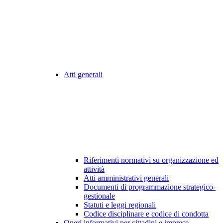
Atti generali
Riferimenti normativi su organizzazione ed
attività
Atti amministrativi generali
Documenti di programmazione strategico-
gestionale
Statuti e leggi regionali
Codice disciplinare e codice di condotta
Oneri informativi per cittadini e imprese