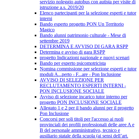
servizio noleggio autobus con autista per visite di
istruzione a.s. 2019/20
Elenco partecipanti per la selezione esperti e tutor
interni
Bando esperto progetto PON Un Territorio
Magico
Bando alunni patrimonio culturale - Mese di
settembre 2019
DETERMINA E AVVISO DI GARA RSPP
Determina e avviso di gara RSPP
progetto Indicazioni nazionale e nuovi scenari
Bando per esperto psicomotricista
Nomina commissione per selezione esperti e tutor
moduli A...perto - F...are - Pon Inclusione
AVVISO DI SELEZIONE PER
RECLUTAMENTO ESPERTI INTERNI -
PON INCLUSIONE SOCIALE
Avviso di selezione incarico tutor interno per
progetto PON INCLUSIONE SOCIALE
Allegato 1 e 2 per il bando alunni per il progetto
Pon Inclusione
Concorsi per soli titoli per l'accesso ai ruoli
provinciali dei profili professionali delle aree A e
B del personale amministrativo, tecnico e
ausiliario statale della scuola (ai sensi dell’art.