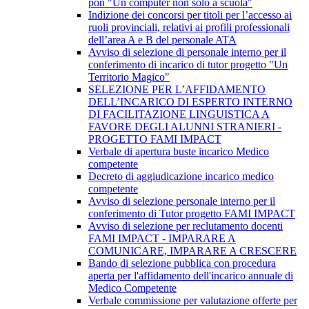
pon "Un computer non solo a scuola"
Indizione dei concorsi per titoli per l’accesso ai
ruoli provinciali, relativi ai profili professionali
dell’area A e B del personale ATA
Avviso di selezione di personale interno per il
conferimento di incarico di tutor progetto "Un
Territorio Magico"
SELEZIONE PER L’AFFIDAMENTO
DELL’INCARICO DI ESPERTO INTERNO
DI FACILITAZIONE LINGUISTICA A
FAVORE DEGLI ALUNNI STRANIERI -
PROGETTO FAMI IMPACT
Verbale di apertura buste incarico Medico
competente
Decreto di aggiudicazione incarico medico
competente
Avviso di selezione personale interno per il
conferimento di Tutor progetto FAMI IMPACT
Avviso di selezione per reclutamento docenti
FAMI IMPACT - IMPARARE A
COMUNICARE, IMPARARE A CRESCERE
Bando di selezione pubblica con procedura
aperta per l'affidamento dell'incarico annuale di
Medico Competente
Verbale commissione per valutazione offerte per