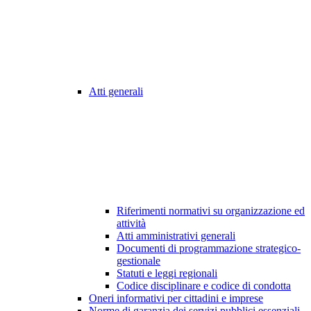
Atti generali
Riferimenti normativi su organizzazione ed
attività
Atti amministrativi generali
Documenti di programmazione strategico-
gestionale
Statuti e leggi regionali
Codice disciplinare e codice di condotta
Oneri informativi per cittadini e imprese
Norme di garanzia dei servizi pubblici essenziali