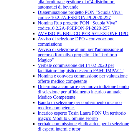
alla fornitura e gestione di n°4 distributori
automatici di bevande
Disseminazione progetto PON "Scuola Viva"
codice 10.2.2A-FSEPON-PI-2020-257
Nomina Rup progetto PON "Scuola Viva"
codice10.2.2A-FSEPON-PI-2020-257
AVVISO PUBBLICO PER SELEZIONE DPO
Avviso di selezione DPO - convocazione
commissione
Avviso di selezione alunni per l'ammissione al
percorso formativo progetto "Un Territorio
Magico"
Verbale commissione del 14-02-2020 per
facilitatore linguistico esterno FAMI IMPACT
Nomina e convoca commissione per valutazione
offerte medico competente
Determina a contrarre per nuova indizione bando
di selezione per affidamento incarico annuale
Medico Competente.
Bando di selezione per conferimento incarico
medico competente.
Incarico esperto Tosin Laura PON Un territorio
magico Modulo Comune Fiorito
verbale commissione giudicatrice per la selezione
di esperti interni e tutor