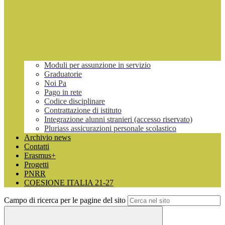
Moduli per assunzione in servizio
Graduatorie
Noi Pa
Pago in rete
Codice disciplinare
Contrattazione di istituto
Integrazione alunni stranieri (accesso riservato)
Pluriass assicurazioni personale scolastico
Archivio news
Contatti
Erasmus+
Progetti
PNRR
COESIONE ITALIA 21-27
Campo di ricerca per le pagine del sito