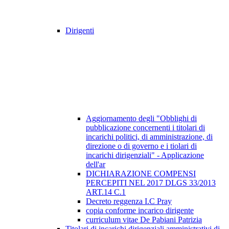
Dirigenti
Aggiornamento degli "Obblighi di
pubblicazione concernenti i titolari di
incarichi politici, di amministrazione, di
direzione o di governo e i tiolari di
incarichi dirigenziali" - Applicazione
dell'ar
DICHIARAZIONE COMPENSI
PERCEPITI NEL 2017 DLGS 33/2013
ART.14 C.1
Decreto reggenza I.C Pray
copia conforme incarico dirigente
curriculum vitae De Pabiani Patrizia
Titolari di incarichi dirigenziali amministrativi di