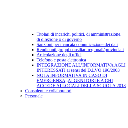
Titolari di incarichi politici, di amministrazione,
di direzione o di governo
Sanzioni per mancata comunicazione dei dati
Rendiconti gruppi consiliari regionali/provinciali
Articolazione degli uffici
Telefono e posta elettronica
INTEGRAZIONE ALL’INFORMATIVA AGLI
INTERESSATI ai sensi del D.LVO 196/2003
NOTA INFORMATIVA IN CASO DI
EMERGENZA,,AI GENITORI E A CHI
ACCEDE AI LOCALI DELLA SCUOLA 2018
Consulenti e collaboratori
Personale