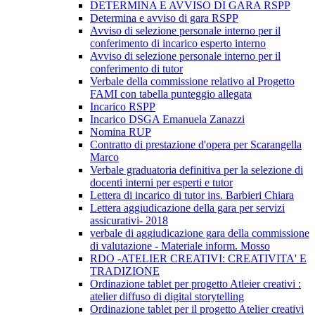
DETERMINA E AVVISO DI GARA RSPP
Determina e avviso di gara RSPP
Avviso di selezione personale interno per il
conferimento di incarico esperto interno
Avviso di selezione personale interno per il
conferimento di tutor
Verbale della commissione relativo al Progetto
FAMI con tabella punteggio allegata
Incarico RSPP
Incarico DSGA Emanuela Zanazzi
Nomina RUP
Contratto di prestazione d'opera per Scarangella
Marco
Verbale graduatoria definitiva per la selezione di
docenti interni per esperti e tutor
Lettera di incarico di tutor ins. Barbieri Chiara
Lettera aggiudicazione della gara per servizi
assicurativi- 2018
verbale di aggiudicazione gara della commissione
di valutazione - Materiale inform. Mosso
RDO -ATELIER CREATIVI: CREATIVITA' E
TRADIZIONE
Ordinazione tablet per progetto Atleier creativi :
atelier diffuso di digital storytelling
Ordinazione tablet per il progetto Atelier creativi