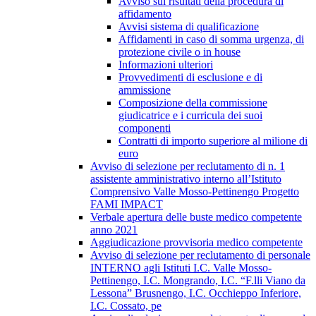
Avviso sui risultati della procedura di
affidamento
Avvisi sistema di qualificazione
Affidamenti in caso di somma urgenza, di
protezione civile o in house
Informazioni ulteriori
Provvedimenti di esclusione e di
ammissione
Composizione della commissione
giudicatrice e i curricula dei suoi
componenti
Contratti di importo superiore al milione di
euro
Avviso di selezione per reclutamento di n. 1
assistente amministrativo interno all’Istituto
Comprensivo Valle Mosso-Pettinengo Progetto
FAMI IMPACT
Verbale apertura delle buste medico competente
anno 2021
Aggiudicazione provvisoria medico competente
Avviso di selezione per reclutamento di personale
INTERNO agli Istituti I.C. Valle Mosso-
Pettinengo, I.C. Mongrando, I.C. “F.lli Viano da
Lessona” Brusnengo, I.C. Occhieppo Inferiore,
I.C. Cossato, pe