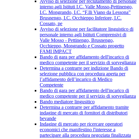
Avviso di selezione per reclutamento di personale
interno agli Istituti I.C. Valle Mosso-Pettinengo,
I.C. Mongrando, I.C. “F.lli Viano da Lessona”
Brusnengo, I.C. Occhieppo Inferiore, I.C.
Cossato, pe
Avviso di selezione per facilitatore linguistico di
personale interno agli Istituti Comprensivi di
Valle Mosso - Pettinengo, Brusnengo,
Occhieppo, Mongrando e Cossato progetto
FAMI IMPACT
Bando di gara per affidamento dell'incarico di
medico competente per il servizio di sorveglianza
Determina a contrarre per indizione Bando di
selezione pubblica con procedura aperta per
l’affidamento dell’incarico di Medico
Competente
Bando di gara per affidamento dell'incarico di
medico competente per il servizio di sorveglianza
Bando mediatore lingusitico
Determina a contrarre per affidamento tramite
indagine di mercato di fornitori di distributori
bevande
Indagine di mercato per ricercare operatori
economici che manifestino l'interesse a
partecipare alla procedura negoziata finalizzata