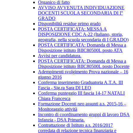
Organico di fatto
AVVISO AVVENUTA INDIVIDUAZIONE
DOCENTI SCUOLA SECONDARIA DI I°
GRADO
Disponibilità residue primo grado
POSTA CERTIFICATA: MESSA A
DISPOSIZIONE CDC A-22 (Italiano, storia,
geografia, nella scuola secondaria di I GRADO)
POSTA CERTIFICATA: Domanda di Messa a
Disposizione istituto BIIC80500L posto ATA
Avvisi per candidatura.
POSTA CERTIFICATA: Domanda di Messa a
Disposizione istituto BIIC80500L posto Docente
Adempimenti svolgimento Prova nazionale – 16
giugno 2016
Conferma inserimento Graduatoria A.T.A. III
Fascia - Sig.ra Sara DI LEO
Conferma punteggio III fascia 14-17 NATALI
Chiara Francesca
Formazione Docenti neo assunti a.s. 2015-16 –
Monitoraggio attività
Incontro di coordinamento gruppi di lavoro DSA
Infanzia - DSA Primaria.
Contrattazione di Istituto a.s. 2016/2017
corredata di relazione tecnica finanziaria e