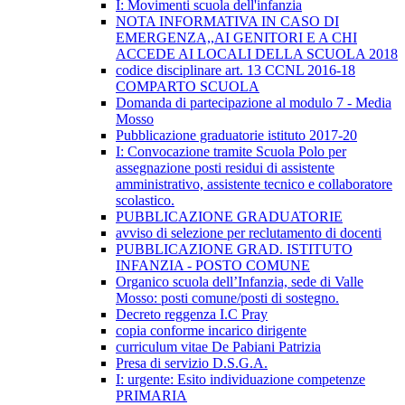
I: Movimenti scuola dell'infanzia
NOTA INFORMATIVA IN CASO DI
EMERGENZA,,AI GENITORI E A CHI
ACCEDE AI LOCALI DELLA SCUOLA 2018
codice disciplinare art. 13 CCNL 2016-18
COMPARTO SCUOLA
Domanda di partecipazione al modulo 7 - Media
Mosso
Pubblicazione graduatorie istituto 2017-20
I: Convocazione tramite Scuola Polo per
assegnazione posti residui di assistente
amministrativo, assistente tecnico e collaboratore
scolastico.
PUBBLICAZIONE GRADUATORIE
avviso di selezione per reclutamento di docenti
PUBBLICAZIONE GRAD. ISTITUTO
INFANZIA - POSTO COMUNE
Organico scuola dell’Infanzia, sede di Valle
Mosso: posti comune/posti di sostegno.
Decreto reggenza I.C Pray
copia conforme incarico dirigente
curriculum vitae De Pabiani Patrizia
Presa di servizio D.S.G.A.
I: urgente: Esito individuazione competenze
PRIMARIA