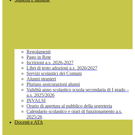
Regolamenti
Pago in Rete
Iscrizioni a.s. 2026-2027
Libri di testo adozioni a.s. 2026/2027
Servizi scolastici dei Comuni
Alunni stranieri
Pluriass assicurazioni alunni
Validità anno scolastico scuola secondaria di I grado –
a.s. 2025/2026
INVALSI
Orario di apertura al pubblico della segreteria
Calendario scolastico e orari di funzionamento a.s.
2025/26
Docenti e ATA