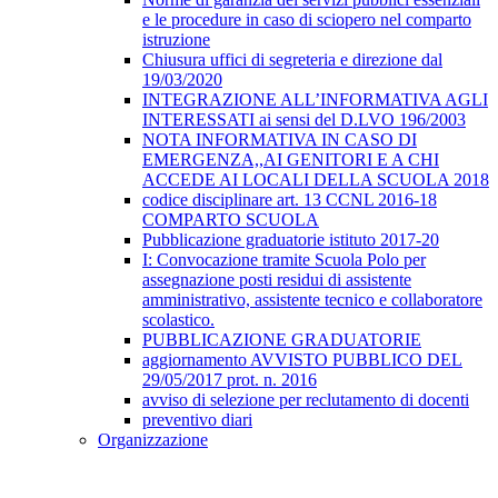
e le procedure in caso di sciopero nel comparto
istruzione
Chiusura uffici di segreteria e direzione dal
19/03/2020
INTEGRAZIONE ALL’INFORMATIVA AGLI
INTERESSATI ai sensi del D.LVO 196/2003
NOTA INFORMATIVA IN CASO DI
EMERGENZA,,AI GENITORI E A CHI
ACCEDE AI LOCALI DELLA SCUOLA 2018
codice disciplinare art. 13 CCNL 2016-18
COMPARTO SCUOLA
Pubblicazione graduatorie istituto 2017-20
I: Convocazione tramite Scuola Polo per
assegnazione posti residui di assistente
amministrativo, assistente tecnico e collaboratore
scolastico.
PUBBLICAZIONE GRADUATORIE
aggiornamento AVVISTO PUBBLICO DEL
29/05/2017 prot. n. 2016
avviso di selezione per reclutamento di docenti
preventivo diari
Organizzazione