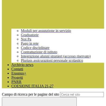
Moduli per assunzione in servizio
Graduatorie
Noi Pa
Pago in rete
Codice disciplinare
Contrattazione di istituto
Integrazione alunni stranieri (accesso riservato)
Pluriass assicurazioni personale scolastico
Archivio news
Contatti
Erasmus+
Progetti
PNRR
COESIONE ITALIA 21-27
Campo di ricerca per le pagine del sito