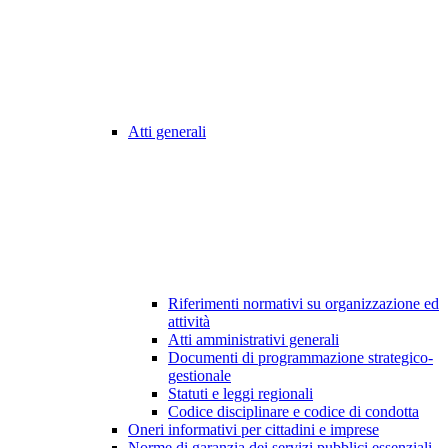
Atti generali
Riferimenti normativi su organizzazione ed
attività
Atti amministrativi generali
Documenti di programmazione strategico-
gestionale
Statuti e leggi regionali
Codice disciplinare e codice di condotta
Oneri informativi per cittadini e imprese
Norme di garanzia dei servizi pubblici essenziali