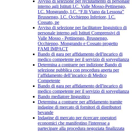
Avviso di selezione per reclutamento di personale
interno agli Istituti I.C. Valle Mosso-Pettinengo,
I.C. Mongrando, I.C. “F.lli Viano da Lessona”
Brusnengo, I.C. Occhieppo Inferiore, I.C.
Cossato, pe
Avviso di selezione per facilitatore linguistico di
personale interno agli Istituti Comprensivi di
Valle Mosso - Pettinengo, Brusnengo,
Occhieppo, Mongrando e Cossato progetto
FAMI IMPACT
Bando di gara per affidamento dell'incarico di
medico competente per il servizio di sorveglianza
Determina a contrarre per indizione Bando di
selezione pubblica con procedura aperta per
l’affidamento dell’incarico di Medico
Competente
Bando di gara per affidamento dell'incarico di
medico competente per il servizio di sorveglianza
Bando mediatore lingusitico
Determina a contrarre per affidamento tramite
indagine di mercato di fornitori di distributori
bevande
Indagine di mercato per ricercare operatori
economici che manifestino l'interesse a
partecipare alla procedura negoziata finalizzata