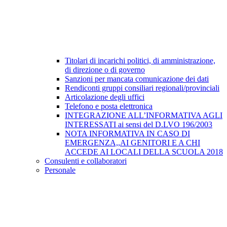
Titolari di incarichi politici, di amministrazione,
di direzione o di governo
Sanzioni per mancata comunicazione dei dati
Rendiconti gruppi consiliari regionali/provinciali
Articolazione degli uffici
Telefono e posta elettronica
INTEGRAZIONE ALL’INFORMATIVA AGLI
INTERESSATI ai sensi del D.LVO 196/2003
NOTA INFORMATIVA IN CASO DI
EMERGENZA,,AI GENITORI E A CHI
ACCEDE AI LOCALI DELLA SCUOLA 2018
Consulenti e collaboratori
Personale