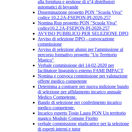
alla fornitura e gestione di n°4 distributori
automatici di bevande
Disseminazione progetto PON "Scuola Viva"
codice 10.2.2A-FSEPON-PI-2020-257
Nomina Rup progetto PON "Scuola Viva"
codice10.2.2A-FSEPON-PI-2020-257
AVVISO PUBBLICO PER SELEZIONE DPO
Avviso di selezione DPO - convocazione
commissione
Avviso di selezione alunni per l'ammissione al
percorso formativo progetto "Un Territorio
Magico"
Verbale commissione del 14-02-2020 per
facilitatore linguistico esterno FAMI IMPACT
Nomina e convoca commissione per valutazione
offerte medico competente
Determina a contrarre per nuova indizione bando
di selezione per affidamento incarico annuale
Medico Competente.
Bando di selezione per conferimento incarico
medico competente.
Incarico esperto Tosin Laura PON Un territorio
magico Modulo Comune Fiorito
verbale commissione giudicatrice per la selezione
di esperti interni e tutor