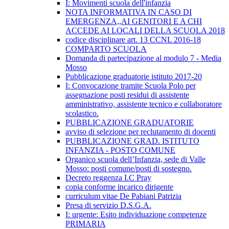
I: Movimenti scuola dell'infanzia
NOTA INFORMATIVA IN CASO DI
EMERGENZA,,AI GENITORI E A CHI
ACCEDE AI LOCALI DELLA SCUOLA 2018
codice disciplinare art. 13 CCNL 2016-18
COMPARTO SCUOLA
Domanda di partecipazione al modulo 7 - Media
Mosso
Pubblicazione graduatorie istituto 2017-20
I: Convocazione tramite Scuola Polo per
assegnazione posti residui di assistente
amministrativo, assistente tecnico e collaboratore
scolastico.
PUBBLICAZIONE GRADUATORIE
avviso di selezione per reclutamento di docenti
PUBBLICAZIONE GRAD. ISTITUTO
INFANZIA - POSTO COMUNE
Organico scuola dell’Infanzia, sede di Valle
Mosso: posti comune/posti di sostegno.
Decreto reggenza I.C Pray
copia conforme incarico dirigente
curriculum vitae De Pabiani Patrizia
Presa di servizio D.S.G.A.
I: urgente: Esito individuazione competenze
PRIMARIA