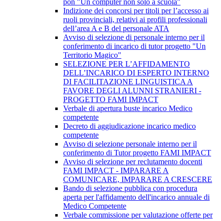
pon "Un computer non solo a scuola"
Indizione dei concorsi per titoli per l’accesso ai
ruoli provinciali, relativi ai profili professionali
dell’area A e B del personale ATA
Avviso di selezione di personale interno per il
conferimento di incarico di tutor progetto "Un
Territorio Magico"
SELEZIONE PER L’AFFIDAMENTO
DELL’INCARICO DI ESPERTO INTERNO
DI FACILITAZIONE LINGUISTICA A
FAVORE DEGLI ALUNNI STRANIERI -
PROGETTO FAMI IMPACT
Verbale di apertura buste incarico Medico
competente
Decreto di aggiudicazione incarico medico
competente
Avviso di selezione personale interno per il
conferimento di Tutor progetto FAMI IMPACT
Avviso di selezione per reclutamento docenti
FAMI IMPACT - IMPARARE A
COMUNICARE, IMPARARE A CRESCERE
Bando di selezione pubblica con procedura
aperta per l'affidamento dell'incarico annuale di
Medico Competente
Verbale commissione per valutazione offerte per