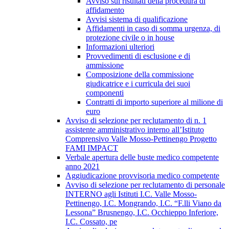
Avviso sui risultati della procedura di
affidamento
Avvisi sistema di qualificazione
Affidamenti in caso di somma urgenza, di
protezione civile o in house
Informazioni ulteriori
Provvedimenti di esclusione e di
ammissione
Composizione della commissione
giudicatrice e i curricula dei suoi
componenti
Contratti di importo superiore al milione di
euro
Avviso di selezione per reclutamento di n. 1
assistente amministrativo interno all’Istituto
Comprensivo Valle Mosso-Pettinengo Progetto
FAMI IMPACT
Verbale apertura delle buste medico competente
anno 2021
Aggiudicazione provvisoria medico competente
Avviso di selezione per reclutamento di personale
INTERNO agli Istituti I.C. Valle Mosso-
Pettinengo, I.C. Mongrando, I.C. “F.lli Viano da
Lessona” Brusnengo, I.C. Occhieppo Inferiore,
I.C. Cossato, pe