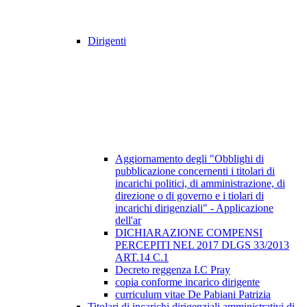
Dirigenti
Aggiornamento degli "Obblighi di
pubblicazione concernenti i titolari di
incarichi politici, di amministrazione, di
direzione o di governo e i tiolari di
incarichi dirigenziali" - Applicazione
dell'ar
DICHIARAZIONE COMPENSI
PERCEPITI NEL 2017 DLGS 33/2013
ART.14 C.1
Decreto reggenza I.C Pray
copia conforme incarico dirigente
curriculum vitae De Pabiani Patrizia
Titolari di incarichi dirigenziali amministrativi di