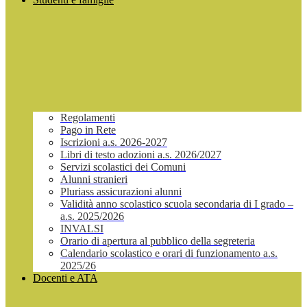
Regolamenti
Pago in Rete
Iscrizioni a.s. 2026-2027
Libri di testo adozioni a.s. 2026/2027
Servizi scolastici dei Comuni
Alunni stranieri
Pluriass assicurazioni alunni
Validità anno scolastico scuola secondaria di I grado –
a.s. 2025/2026
INVALSI
Orario di apertura al pubblico della segreteria
Calendario scolastico e orari di funzionamento a.s.
2025/26
Docenti e ATA