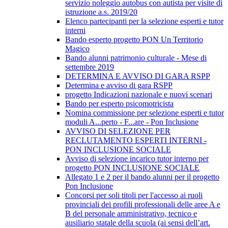
servizio noleggio autobus con autista per visite di
istruzione a.s. 2019/20
Elenco partecipanti per la selezione esperti e tutor
interni
Bando esperto progetto PON Un Territorio
Magico
Bando alunni patrimonio culturale - Mese di
settembre 2019
DETERMINA E AVVISO DI GARA RSPP
Determina e avviso di gara RSPP
progetto Indicazioni nazionale e nuovi scenari
Bando per esperto psicomotricista
Nomina commissione per selezione esperti e tutor
moduli A...perto - F...are - Pon Inclusione
AVVISO DI SELEZIONE PER
RECLUTAMENTO ESPERTI INTERNI -
PON INCLUSIONE SOCIALE
Avviso di selezione incarico tutor interno per
progetto PON INCLUSIONE SOCIALE
Allegato 1 e 2 per il bando alunni per il progetto
Pon Inclusione
Concorsi per soli titoli per l'accesso ai ruoli
provinciali dei profili professionali delle aree A e
B del personale amministrativo, tecnico e
ausiliario statale della scuola (ai sensi dell’art.