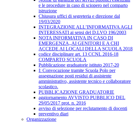
e le procedure in caso di sciopero nel comparto
istruzione
Chiusura uffici di segreteria e direzione dal
19/03/2020
INTEGRAZIONE ALL’INFORMATIVA AGLI
INTERESSATI ai sensi del D.LVO 196/2003
NOTA INFORMATIVA IN CASO DI
EMERGENZA,,AI GENITORI E A CHI
ACCEDE AI LOCALI DELLA SCUOLA 2018
codice disciplinare art. 13 CCNL 2016-18
COMPARTO SCUOLA
Pubblicazione graduatorie istituto 2017-20
I: Convocazione tramite Scuola Polo per
assegnazione posti residui di assistente
amministrativo, assistente tecnico e collaboratore
scolastico.
PUBBLICAZIONE GRADUATORIE
aggiornamento AVVISTO PUBBLICO DEL
29/05/2017 prot. n. 2016
avviso di selezione per reclutamento di docenti
preventivo diari
Organizzazione