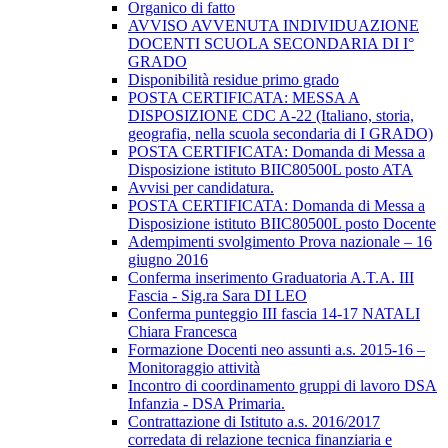
Organico di fatto
AVVISO AVVENUTA INDIVIDUAZIONE
DOCENTI SCUOLA SECONDARIA DI I°
GRADO
Disponibilità residue primo grado
POSTA CERTIFICATA: MESSA A
DISPOSIZIONE CDC A-22 (Italiano, storia,
geografia, nella scuola secondaria di I GRADO)
POSTA CERTIFICATA: Domanda di Messa a
Disposizione istituto BIIC80500L posto ATA
Avvisi per candidatura.
POSTA CERTIFICATA: Domanda di Messa a
Disposizione istituto BIIC80500L posto Docente
Adempimenti svolgimento Prova nazionale – 16
giugno 2016
Conferma inserimento Graduatoria A.T.A. III
Fascia - Sig.ra Sara DI LEO
Conferma punteggio III fascia 14-17 NATALI
Chiara Francesca
Formazione Docenti neo assunti a.s. 2015-16 –
Monitoraggio attività
Incontro di coordinamento gruppi di lavoro DSA
Infanzia - DSA Primaria.
Contrattazione di Istituto a.s. 2016/2017
corredata di relazione tecnica finanziaria e