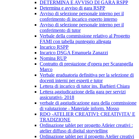
DETERMINA E AVVISO DI GARA RSPP
Determina e avviso di gara RSPP
Avviso di selezione personale interno per il
conferimento di incarico esperto interno
Avviso di selezione personale interno per il
conferimento di tutor
Verbale della commissione relativo al Progetto
FAMI con tabella punteggio allegata
Incarico RSPP
Incarico DSGA Emanuela Zanazzi
Nomina RUP
Contratto di prestazione d'opera per Scarangella
Marco
Verbale graduatoria definitiva per la selezione di
docenti interni per esperti e tutor
Lettera di incarico di tutor ins. Barbieri Chiara
Lettera aggiudicazione della gara per servizi
assicurativi- 2018
verbale di aggiudicazione gara della commissione
di valutazione - Materiale inform. Mosso
RDO -ATELIER CREATIVI: CREATIVITA' E
TRADIZIONE
Ordinazione tablet per progetto Atleier creativi :
atelier diffuso di digital storytelling
Ordinazione tablet per il progetto Atelier creativi